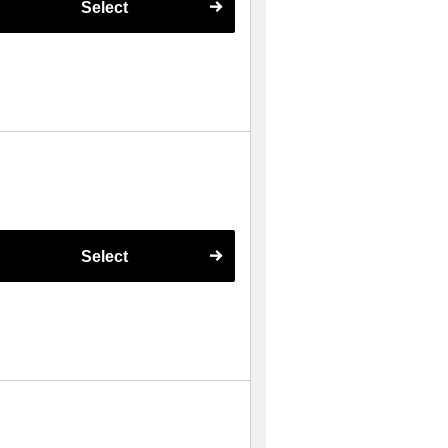
Select
Select