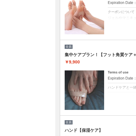
Expiration Date
クーポンについて
ジェルやマニキ
お爪整え→甘皮
マニキュアトップ
※他割引併用不
全員
集中ケアプラン！【フット角質ケア
￥9,900
Terms of use
Expiration Date
ハンドケアと一
クーポンについて
角質ケアで足裏
マニキュアトップ
ハンドフット同
す。同時施術が
全員
※他割引併用不
ハンド【保湿ケア】