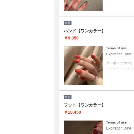
ご新規様、二回目
オフがある方は
※他割引併用不
※所要時間オフ
全員
ハンド【ワンカラー】
￥9,350
Terms of use
Expiration Date
クーポンについて
200色以上のカ
※カラーミック
※他割引併用不
※所要時間オフ
全員
フット【ワンカラー】
￥10,450
Terms of use
Expiration Date