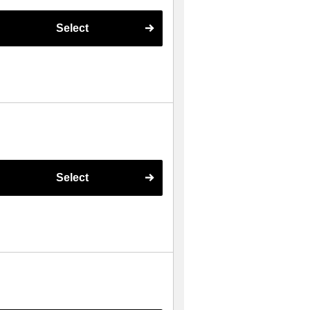
Select
Select