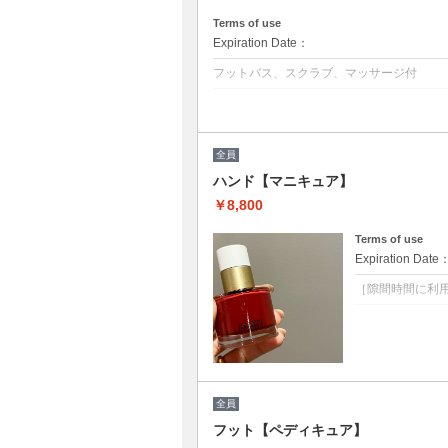
Terms of use
Expiration Date：
フットバス、スクラブ、マッサージ付
クーポンについて
当店オフのみプラン (他店オフ＋550)
【ハードジェルの場合＋1100円】
全員
工程：オフ→ファイリング→甘皮ケア→ス
マニキュアトップコート仕上げも可能（オプ
ハンド【マニキュア】
オフと同時に角質除去もされると足裏もツ
￥8,800
※他割引併用不可
Terms of use
Expiration Date
［隙間時間に利
クーポンについて
ジェルをお休み
［DIOR］［CH
ります。隙間時
※他割引併用不
全員
フット【ペディキュア】