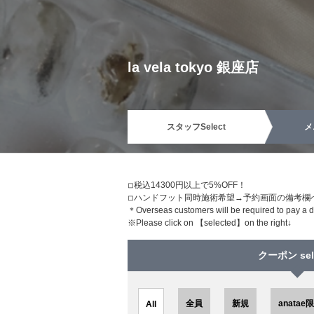
la vela tokyo 銀座店
スタッフ
Select
メ
◽︎税込14300円以上で5%OFF！
◽︎ハンドフット同時施術希望→予約画面の備考
＊Overseas customers will be required to pay a de
※Please click on 【selected】on the right↓
クーポン sel
全員
新規
anatae
All