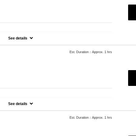
See details
ど綺麗にしていたい方にオススメプラン
浸透→マッサージ
Est. Duration：Approx. 1 hrs
す。シャイナーはお持ち帰りいただけます。マニキュアトップコー
き上げ可能）〕
See details
ラン (他店オフ＋550)
Est. Duration：Approx. 1 hrs
ォーターケア）→仕上げ
ョン¥1,100で磨き上げ可能）