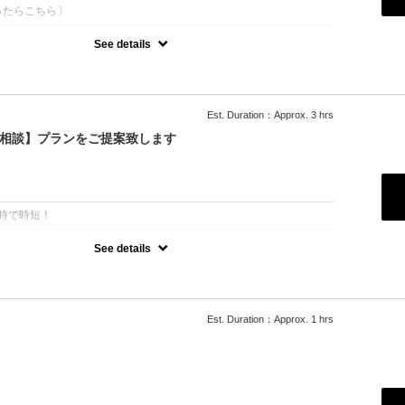
ったらこちら〕
See details
迷ったらコレ！
広いデザインから選択★
￥10450からデザインにより料金変更★
中からお客様に合ったものをご提案いたします
Est. Duration：Approx. 3 hrs
ー相談】プランをご提案致します
されたお客様は5%OFFの価格で施術可能☆
得！(10%OFF)
：
T同時で時短！
See details
迷ったらコレ！
きなものからお選びいただけます。
デザインにより値段変更★
ンの中からお客様に合ったものをご提案致します
Est. Duration：Approx. 1 hrs
望の際、備考欄に
】と記載をお願いします。
合はこちらからご連絡させて頂きます
されたお客様は5%OFFの価格で施術可能☆
得！(10%OFF)