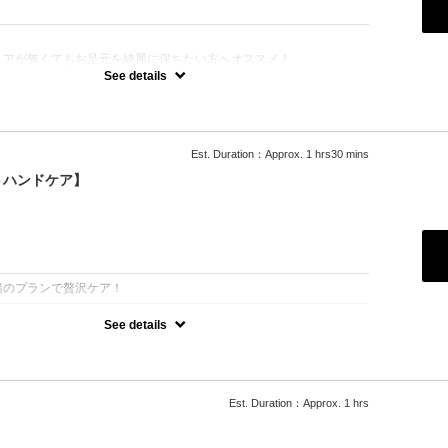
：
ュアが無くてもお足元を綺麗に保ちたい方へオススメ！
ケア→バッフィング→角質除去→スクラブ→マッサージ
See details
コート仕上げも可能（オプション¥1,100で磨き上げ可能）
可
Est. Duration：Approx. 1 hrs30 mins
＋ハンドケア】
：
緒のプランで贅沢ケア！
See details
をツルツルに！今ならハンドケアと一緒のプランで贅沢ケア！
コート仕上げも可能（オプション¥1,100で磨き上げ可能）
時施術希望の方は備考欄に【同時施術希望】と記入をお願い致しま
空いていない場合のみご連絡させて頂きます。
Est. Duration：Approx. 1 hrs
可