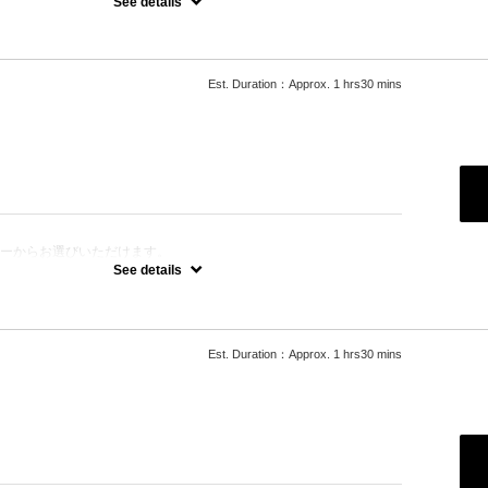
See details
以降のお客様全ての方にオフ代別途頂戴いたします。（2200円～）
専用オフを選択ください。
可
ありオフなし１時間半
Est. Duration：Approx. 1 hrs30 mins
：
ラーからお選びいただけます。
ス不可
See details
可
ありオフなし１時間半
Est. Duration：Approx. 1 hrs30 mins
：