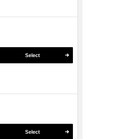
Select
Select