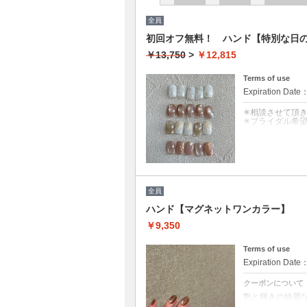
全員
初回オフ無料！ ハンド【特別な日
￥13,750
>
￥12,815
Terms of use
Expiration Date
✳︎相談させて頂
✳︎ブライダル希
クーポンについて
選べる４デザイン
⭐︎もっと拘りた
メニュー変更当
ドレスのお写真
全員
ハンド【マグネットワンカラー】
※他割引併用不
￥9,350
Terms of use
Expiration Date
クーポンについて
艶と輝きの綺麗
カラーミックス