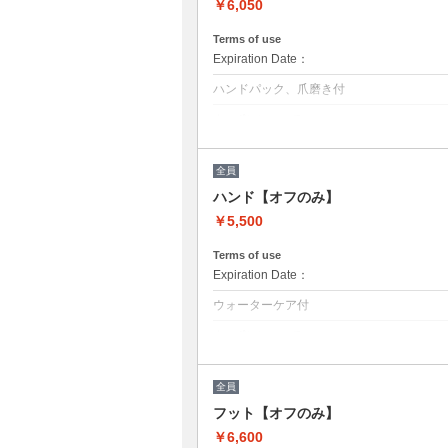
￥6,050
Terms of use
Expiration Date：
ハンドパック、爪磨き付
クーポンについて
お爪を休ませたい方、ジェルは出来ないけ
長さ整え→ウォーターケア→パックを付け
全員
〔仕上げはシャイナーで爪磨きをいたしま
ト仕上げも可能（オプション¥1,100で磨
ハンド【オフのみ】
※他割引併用不可
￥5,500
Terms of use
Expiration Date：
ウォーターケア付
クーポンについて
ジェルをお休みされる方のメニューオフのみプ
【ハードジェルの場合＋1100円】
全員
工程：オフ→ファイリング→甘皮ケア（ウ
マニキュアトップコート仕上げも可能（オプシ
フット【オフのみ】
※他割引併用不可
￥6,600