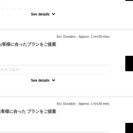
クラブ、マッサージ付き
お好きなカラーをお選びいただけます♪
See details
ス不可
可
Est. Duration：Approx. 1 hrs30 mins
お客様に合ったプランをご提案
：
ったらこちら〕
See details
迷ったらコレ！！
きなものからお選びいただけます。
デザインにより値段変更★
中からお客様に合ったものをご提案いたします［持込可能］
Est. Duration：Approx. 1 hrs30 mins
されたお客様は5%OFFの価格で施術可能☆
客様に合った プランをご提案
得！(10%OFF)
：