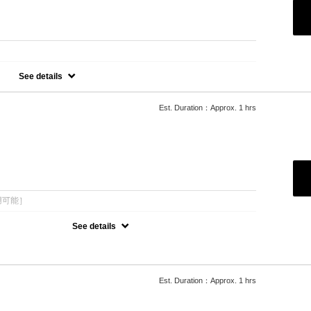
See details
Est. Duration：Approx. 1 hrs
クラブ→マッサージ
ション1,100円で磨き上げ可能）
ルツルに！
：
用可能］
See details
される方 ジェルネイルができない方にオススメ★
ANEL］［ysl］［TOMFORD］［HERMES］のマニキュア使用してお
間に付け替え可能☆
可
Est. Duration：Approx. 1 hrs