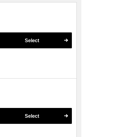
Select
Select