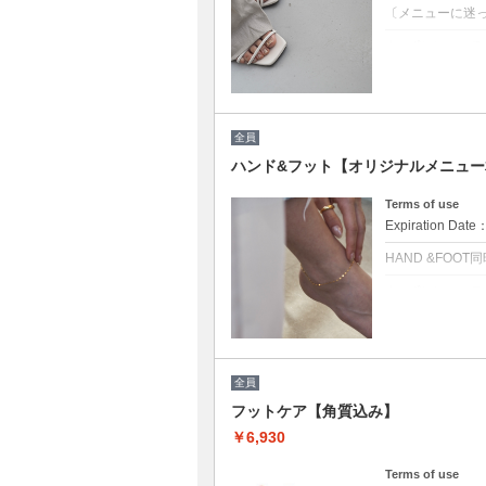
〔メニューに迷
クーポンについて
クーポン選べに
相談しながら幅
カラーMix可★
沢山のプランの
［持込可能］
全員
ハンド&フット【オリジナルメニュ
☆こちらから予約
次回ご予約が一番お
Terms of use
Expiration Date
HAND &FOO
クーポンについて
クーポン選びに
デザインはお好
￥13000から
たくさんのプラ
〔持込可能〕
全員
※同時施術ご希
フットケア【角質込み】
【同時施術希望
空いていない場
￥6,930
☆こちらから予約
Terms of use
次回ご予約が一番お