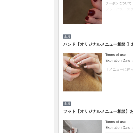
クーポンについて
フットバス、ス
200色の中から
※カラーミック
※他割引併用不
全員
ハンド【オリジナルメニュー相談 】
Terms of use
Expiration Date
〔メニューに迷
クーポンについて
クーポン選びに
デザインはお好
￥9350から 
沢山のプランの
全員
☆こちらから予約
フット【オリジナルメニュー相談】お
次回ご予約が一番お
Terms of use
Expiration Date