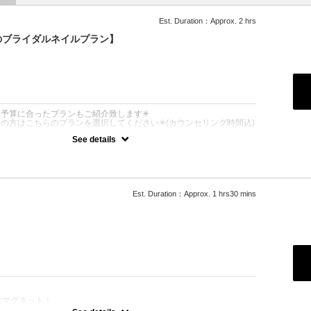
Est. Duration：Approx. 2 hrs
のブライダルネイルプラン】
：
き予算に合ったプランもご紹介致します✳︎
望の方はこちらのプランを選択してください✳︎(カウンセリング時間込)
See details
!(ウォーターケア付)
い方にはオリジナルプランもご提案させて戴きます◎［持込可能］
日可能◎
を見ながらデザインや料金も相談しながら決められます。
Est. Duration：Approx. 1 hrs30 mins
可
：
なマグネット！
不可