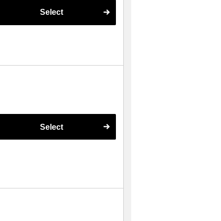
Select
Select