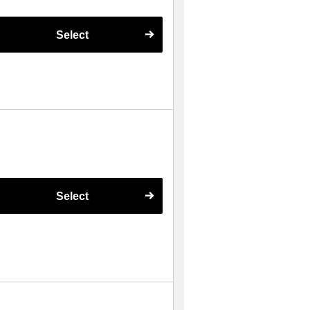
Select
Select