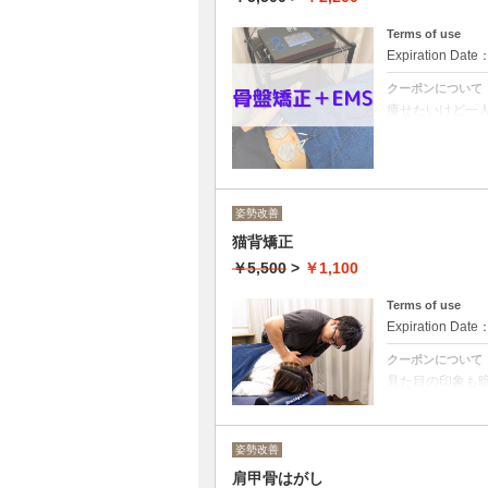
お気軽にお問い
Terms of use
Expiration Date
クーポンについて
痩せたいけど一
用いた最新ダイ
▢ダイエットが
▢リバウンドし
▢猫背で姿勢が
▢肩こりがひど
▢体が冷えやす
▢スポーツでフ
姿勢改善
▢バランスを崩
▢効率よく簡単
猫背矯正
2,200円は体
￥5,500
>
￥1,100
所要時間には問
Terms of use
Expiration Date
クーポンについて
見た目の印象も
てしまいます。
くだけでも背中
▢首肩の硬さや
▢背中の痛みが
姿勢改善
▢長年の姿勢不
▢結婚式などの
肩甲骨はがし