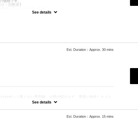
での価格です。
パス・回数券】
数券のメニューもございます。
See details
ど慢性的な痛みから、ぎっくり腰やスポーツによる怪我など急性的な
メニューです。
み
節の痛み
首の痛み
るむち打ち
Est. Duration：Approx. 30 mins
る怪我
等も含みます。
：
受けやすい！痛くない美容鍼。お肌の悩みなど、美容に特化したメニ
鍼を受けてみたいけど怖くてなかなか手を出せないという方に向けて
See details
頂くために、一番痛くない鍼を厳選し、髪の毛ほどの細い鍼を使用し
ます。
Est. Duration：Approx. 15 mins
ほうれい線
じわ
肌荒れ