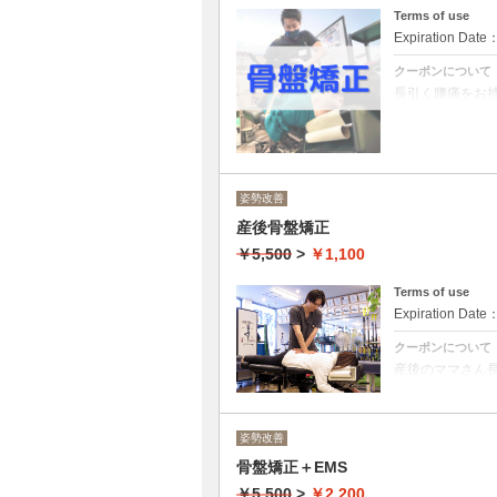
Terms of use
Expiration Date
クーポンについて
長引く腰痛をお
く、安心して施
▢体型が戻らな
▢腰、股関節、
▢姿勢が悪くな
1,100円は体
所要時間は問診
姿勢改善
お気軽にお問い
産後骨盤矯正
￥5,500
>
￥1,100
Terms of use
Expiration Date
クーポンについて
産後のママさん
盤矯正は痛みな
▢体型が戻らな
▢腰、股関節、
▢姿勢が悪くな
姿勢改善
1,100円は体
骨盤矯正＋EMS
所要時間は問診
￥5,500
>
￥2,200