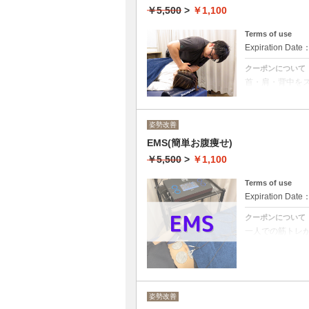
1,100円は体
￥5,500
>
￥1,100
所要時間は問診
お気軽にお問い
Terms of use
Expiration Date
クーポンについて
首・肩・背中を
くし、血行も良
▢肩の可動域UP
▢姿勢が良くな
▢肩の疲労緩和
姿勢改善
▢冷え、むくみ
EMS(簡単お腹痩せ)
1,100円は体
所要時間は問診
￥5,500
>
￥1,100
お気軽にお問い
Terms of use
Expiration Date
クーポンについて
一人での筋トレ
を刺激します。
▢ダイエットが
▢リバウンドし
▢猫背で姿勢が
▢肩こりがひど
▢冷え性
姿勢改善
1,100円は体