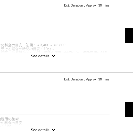
Est. Duration：Approx. 30 mins
：
料金の目安：初回：￥3,400～￥3,800
受ける場合の時間の目安：10分～
（病院、診療所など）で同じ怪我や病気の治療中は、保険適用の対象
See details
たは月初めの利用時には、保険証をお持ちください。
り、自費施術に変更する場合があります。
は最終施術日からの経過日によって初回施術料が発生します
様は無断キャンセルはおやめ下さい。
Est. Duration：Approx. 30 mins
合わせください。
です。手技にて痛みの原因となる筋肉の調整をします。
：
険適用の施術
合の料金の目安
1,100
See details
0～￥800