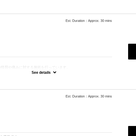
受ける場合の時間の目安：10分～
ックなどで同じ怪我や病気でかかっている期間は、保険適用の対象外
たは月初めの利用時には、保険証をお持ちください
Est. Duration：Approx. 30 mins
り、自費施術に変更する場合があります
は最終施術日からの経過日によって初回施術料が発生します
合わせください。
です。手技にて痛みの原因となる筋肉を調整します。
：
の怪我や痛みに対する施術を行っています。
えば自己負担なく施術を受けることが可能です。
See details
ひお気軽にご相談ください。
から症状が悪化した
倦怠感などの不調が続く
なく、何となく体がだるい、痛い
がしたい
Est. Duration：Approx. 30 mins
いや、吐き気がつらい
から
時間内のみになります
をお取りできない場合がございます
：