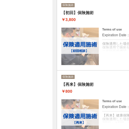
保険施術
【初回】保険施術
￥3,800
Terms of use
Expiration Date
保険適用した場合の
保険適用で施術を
※保険医療機関
外となります。
※初回利用時ま
※施術内容によ
※初回時、また
※ご予約の患者
保険施術
お気軽にお問い
【再来】保険施術
クーポンについて
￥800
保険適用の施術
Terms of use
Expiration Date
【再来】健康保
保険適用した場
2回目：￥500～￥
3回目以降：￥40