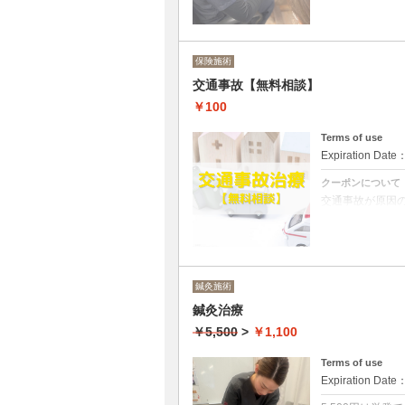
保険適用で施術を
※病院、クリニ
となります。
※初回利用時ま
保険施術
※施術内容によ
※初回時、また
交通事故【無料相談】
お気軽にお問い
￥100
クーポンについて
Terms of use
保険適用の施術
Expiration Date
クーポンについて
交通事故が原因
自賠責保険を使
お困りの方はぜ
□事故後数日後
□体のだるさや
□派手な外傷は
□むち打ちの治療
鍼灸施術
□事故後にめま
鍼灸治療
0942-50-5134
お電話はこちら
￥5,500
>
￥1,100
電話予約は営業
混雑時はお電話
Terms of use
Expiration Date