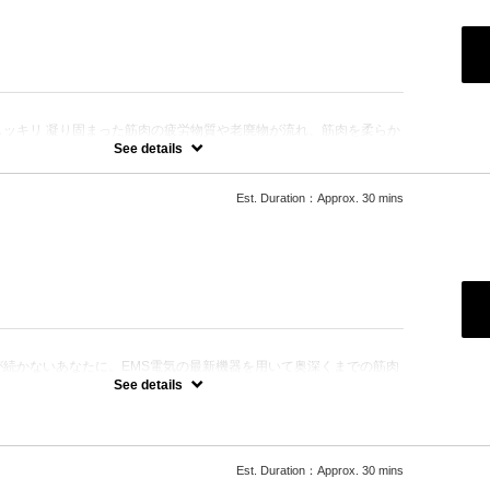
験価格になります。（お得な回数券有）
等も含みます。
合わせください。
：
スッキリ 凝り固まった筋肉の疲労物質や老廃物が流れ、筋肉を柔らか
くなることで・・・
See details
る
Est. Duration：Approx. 30 mins
の解消
験価格になります。（お得な回数券有）
等も含みます。
合わせください。
：
が続かないあなたに。EMS電気の最新機器を用いて奥深くまでの筋肉
See details
うまくいかない
やすい
悪い
い
Est. Duration：Approx. 30 mins
験価格になります。（お得な回数券有）