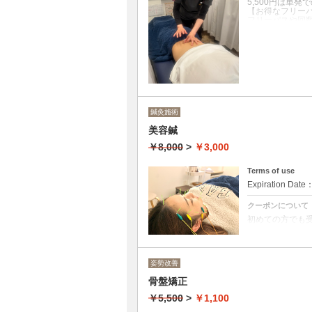
5,500円は単発
【お得なフリー
フリーパスや回
クーポンについて
肩こりや腰痛な
痛みに特化した
▢首肩や腰の痛
▢膝や肘など関
▢寝違えによる
▢ぎっくり腰
▢交通事故によ
鍼灸施術
▢スポーツによ
所要時間は問診
美容鍼
￥8,000
>
￥3,000
Terms of use
Expiration Date
クーポンについて
初めての方でも
ューです。美容
安心して受けて
て施術していき
姿勢改善
▢頬のたるみや
▢しみやくすみ
骨盤矯正
▢乾燥による小
▢ニキビなどの
￥5,500
>
￥1,100
▢眼精疲労