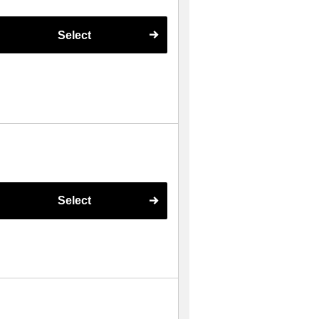
Select
Select