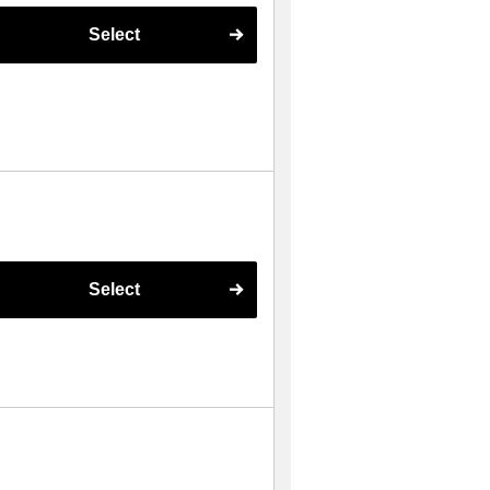
Select
Select