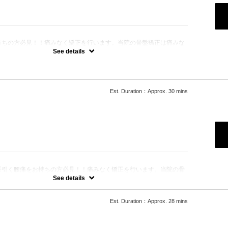
：
持ちの方必見！！痛みなく矯正を行います。当院の骨盤矯正は痛みな
術を受けていただくことができます。所要時間は問診等も含みます。
See details
い
恥骨が痛い
った
験価格になります。（お得な回数券有）
等も含みます。
Est. Duration：Approx. 30 mins
合わせください。
：
長引く腰痛をお持ちの方必見！！痛みなく矯正を行います。当院の骨
く、安心して施術を受けていただくことができます。
See details
い
恥骨が痛い
った
Est. Duration：Approx. 28 mins
験価格になります。（お得な回数券有）
等も含みます。