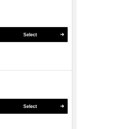
Select
Select