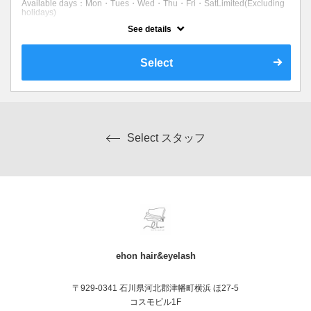
Available days：Mon・Tues・Wed・Thu・Fri・SatLimited(Excluding
holidays)
See details
Expiration Date：
まつげパーマとアイブロウワックスのセットクーポンです。
Select
クーポンについて
ご新規様はご新規様のクーポンをご選択ください。
こちらはリピーター様限定のクーポンです。土日祝日にもご利用できま
す。
Select スタッフ
ehon hair&eyelash
〒929-0341 石川県河北郡津幡町横浜 ほ27-5
コスモビル1F