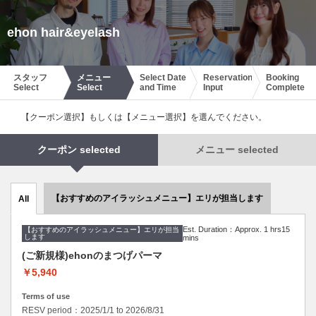
ehon hair&eyelash
スタッフ
メニュー
Select Date
Reservation
Booking
Select
Select
and Time
Input
Complete
【クーポン選択】もしくは【メニュー選択】を選んでください。
クーポン selected
メニュー selected
【おすすめのアイラッシュメニュー】エリが担当します
All
Est. Duration：Approx. 1 hrs15
【おすすめのアイラッシュメニュー】エリが担当
します
mins
(ご新規様)ehonのまつげパーマ
￥5,940
Terms of use
RESV period：2025/1/1 to 2026/8/31