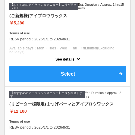
Est. Duration：Approx. 1 hrs15
【おすすめのアイラッシュメニュー】エリが担当
初回のみの金額です
します
mins
眉や眉周りの自己処理は2.3週間程は、お控えください。
アイメイクは避けてご来店お願いします。
(ご新規様)アイブロウワックス
￥5,280
クーポンについて
土日祝日のご新規様の受付はストップしています。平日のみの初回限定
です。
Terms of use
まつげはパッチリ！眉周りのムダ毛もスッキリに！人気メニューの組み
RESV period：2025/1/1 to 2026/8/31
合わせです！
Available days：Mon・Tues・Wed・Thu・FriLimited(Excluding
holidays)
See details
予約可能時刻：Mon 09:00 to 17:00
Tues 09:00 to 17:00
Wed 09:00 to 17:00
Thu 09:00 to 17:00
Select
Fri 09:00 to 17:00
Expiration Date：
Est. Duration：Approx. 2
【おすすめのアイラッシュメニュー】エリが担当しま
ご新規様限定です
す
hrs
(リピーター様限定)まつげパーマとアイブロウワックス
クーポンについて
土日祝日のご新規様の受付はストップしています。
￥12,100
平日限定です。
眉周りをすっきりと。
形が決まると眉を描くのが楽になりますよ☆
Terms of use
施術の当日まで最低でも2.3週間は自己処理をせずにご来店ください。
RESV period：2025/1/1 to 2026/8/31