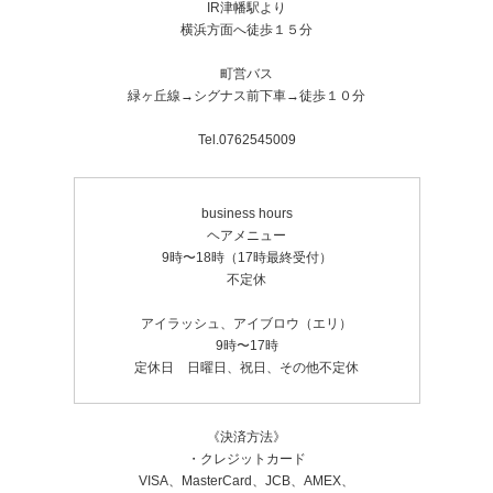
IR津幡駅より
横浜方面へ徒歩１５分
町営バス
緑ヶ丘線→シグナス前下車→徒歩１０分
Tel.0762545009
business hours
ヘアメニュー
9時〜18時（17時最終受付）
不定休
アイラッシュ、アイブロウ（エリ）
9時〜17時
定休日 日曜日、祝日、その他不定休
《決済方法》
・クレジットカード
VISA、MasterCard、JCB、AMEX、