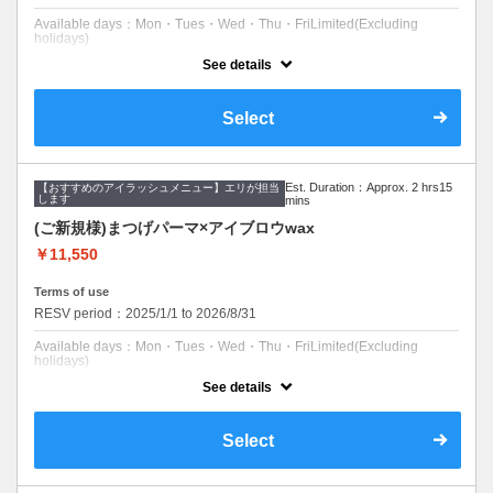
Available days：Mon・Tues・Wed・Thu・FriLimited(Excluding
holidays)
See details
予約可能時刻：Mon 09:00 to 17:00
Tues 09:00 to 17:00
Wed 09:00 to 17:00
Thu 09:00 to 17:00
Select
Fri 09:00 to 17:00
Expiration Date：
Est. Duration：Approx. 2 hrs15
【おすすめのアイラッシュメニュー】エリが担当
初回限定です
します
mins
アイシャンプー込み
アイメイクはせずにご来店ください。
(ご新規様)まつげパーマ×アイブロウwax
￥11,550
クーポンについて
土日祝日のご新規様の受付はストップしています。
平日限定となります。
Terms of use
まつげが上がるだけでお顔の印象は全然違いますよ^^
RESV period：2025/1/1 to 2026/8/31
気分も上がります♪
Available days：Mon・Tues・Wed・Thu・FriLimited(Excluding
holidays)
See details
予約可能時刻：Mon 09:00 to 17:00
Tues 09:00 to 17:00
Wed 09:00 to 17:00
Thu 09:00 to 17:00
Select
Fri 09:00 to 17:00
Expiration Date：