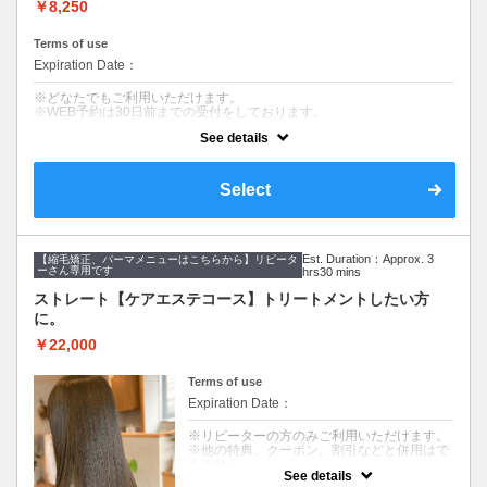
丁寧なカウンセリングでお悩みを解決し、お手入れのしやすいヘアスタ
￥8,250
イルを提案します。
Terms of use
【美髪へアエステトリートメント】
９種類の栄養成分と補修成分、コーティング成分で健康的でツヤのある
Expiration Date：
髪を作ります。髪質やお悩みに合わせて仕上がりをカスタマイズできま
す。
※どなたでもご利用いただけます。
※WEB予約は30日前までの受付をしております。
See details
髪のダメージやカラー履歴によって、十分な効果が得られない場合もご
ざいます。
※返答が必要なご質問は公式LINEからお問い合わせをお願いします。
Select
クーポンについて
【コース内容】
デザインカット&血行促進スパ（10分）&シャンプー
Est. Duration：Approx. 3
【縮毛矯正、パーマメニューはこちらから】リピータ
ーさん専用です
hrs30 mins
【デザインカット】
髪のメンテナンスからイメージチェンジまで幅広くご要望に寄り添いま
ストレート【ケアエステコース】トリートメントしたい方
す。
に。
丁寧なカウンセリングでお悩みを解決し、お手入れのしやすいヘアスタ
イルを提案します。
￥22,000
【血行促進スパ】（10分）
10分のマッサージクリームを使ったヘッドスパです。
Terms of use
頭皮環境を守り、リラクゼーション効果があります。
Expiration Date：
※リピーターの方のみご利用いただけます。
※他の特典、クーポン、割引などと併用はで
きません。
See details
※髪のダメージやパーマ、カラー履歴によっ