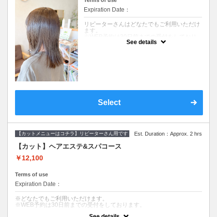
Terms of use
パ】
Expiration Date：
【カット】
・髪のメンテナンスからイメージチェンジま
リピーターさんはどなたでもご利用いただけ
で幅広くご要望に寄り添います。
ます。
丁寧なカウンセリングでお手入れのしやすい
※WEB予約は30日前までの受付をしており
ご提案をいたします。
See details
ます。
【オーガニックカラー】
髪のダメージやカラー履歴によって、十分な
イタリアのオーガニック認証のカラー薬剤を
効果が得られない場合もございます。
使用します。髪にも頭皮にも優しいカラーで
セルフカラー、ホームカラー履歴のある方は
す。ダメージが気になる方、頭皮が痒くなり
オススメできません。
やすい方にも安心して染められます。
デザインカラー、ブリーチ系カラーにはご利
ファッションカラーはもちろん、グレイカラ
用できません。
ー（白髪染め）にも対応しています。
※ご要望はその旨を備考欄にご記入くださ
い。
Select
【血行促進スパ】（10分）
※返答が必要なご質問は公式LINEからお問い
10分のマッサージクリームを使ったヘッドス
合わせをお願いします。
パです。
頭皮環境を守り、リラクゼーション効果があ
※カット無しをご希望は3300円引きです。
ります。
【カットメニューはコチラ】リピーターさん用です
Est. Duration：Approx. 2 hrs
クーポンについて
【カット】ヘアエステ&スパコース
コース内容
【デザインカット&オーガニックカラー&美髪
￥12,100
へアエステトリートメント】
・明るく染める白髪染めは、少しずつ明るく
していき、デザイン的に無理がなく段階的に
Terms of use
白髪をぼかしていきます。継続的に行う必要
Expiration Date：
があり、綿密なスケジュールを決めて施術し
ていきます。
※どなたでもご利用いただけます。
充分なカウンセリングを行い、納得した上で
※WEB予約は30日前までの受付をしております。
施術していきます。
See details