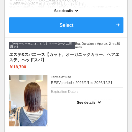
※「ehon」のhairでのご来店が初めての方。
成分で健康的でツヤのある髪を作ります。髪
※WEB予約は30日前までの受付をしております。
質やお悩みに合わせて仕上がりをカスタマイ
初めてご来店のお客様には特に最初のカウンセリングに時間を頂いてお
ズできます。
See details
ります。お時間には余裕を持ってお越しください。
髪のダメージやカラー履歴によって、十分な効果が得られない場合もご
ざいます。
Select
※返答が必要なご質問は公式LINEからお問い合わせをお願いします。
クーポンについて
初めての方へのお試しクーポンです
Est. Duration：Approx. 2 hrs30
【カラークーポンはこちら】リピーターさん専
【コース内容】
用です
mins
デザインカット&血行促進スパ（10分）&シャンプー
エステ&スパコース【カット、オーガニックカラー、ヘアエ
【デザインカット】
ステ、ヘッドスパ】
髪のメンテナンスからイメージチェンジまで幅広くご要望に寄り添いま
す。
￥18,700
丁寧なカウンセリングでお悩みを解決し、お手入れのしやすいヘアスタ
イルを提案します。
Terms of use
【血行促進スパ】（10分）
RESV period：2026/2/1 to 2026/12/31
10分のマッサージクリームを使ったヘッドスパです。
頭皮環境を守り、リラクゼーション効果があります。
Expiration Date：
※現在、新規の男性の方はご紹介の方のみ受け付けております。
※リピーターさんはどなたでもご利用いただ
See details
けるクーポンメニューです。
※WEB予約は30日前までの受付をしており
ます。
髪のダメージやカラー履歴によって、十分な
効果が得られない場合もございます。
セルフカラー、ホームカラー履歴のある方は
オススメできません。