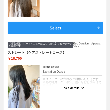
ては、十分な効果が得られない場合もござい
ます。
※ご要望はその旨を備考欄にご記入くださ
い。
※返答が必要なご質問は公式LINEからお問い
合わせをお願いします。
クーポンについて
Select
【コース内容】
メンテナンスカット&ツヤ髪ケアストレート&
美髪へアエステトリートメント
【メンテナンスカット】
Est. Duration：Approx.
【縮毛矯正、パーマメニューはこちらから】リピーターさ
メンテナンスからデザインまで幅広くお応え
ん専用です
3 hrs
します。
丁寧なカウンセリングでご要望に寄り添いま
ストレート【ケアストレートコース】
す。
￥18,700
【ツヤ髪ケアストレート】
クセとうねりをしっかり伸ばし、ボリューム
Terms of use
を抑える縮毛矯正です。
髪への負担を５０％軽減し、柔らかい仕上が
Expiration Date：
りでツヤを与えます。
※リピーターの方のみご利用いただけます。
【美髪へアエステトリートメント】
※他の特典、クーポン、割引などと併用はで
９種類の栄養成分と補修成分、コーティング
きません。
成分で健康的でツヤのある髪を作ります。髪
See details
※髪のダメージやパーマ、カラー履歴によっ
質やお悩みに合わせて仕上がりをカスタマイ
ては、十分な効果が得られない場合もござい
ズできます。
ます。
潤いのあるみずみずしい髪質を期待できま
※ご要望はその旨を備考欄にご記入くださ
す。
い。
※返答が必要なご質問は公式LINEからお問い
合わせをお願いします。
【こんな方にオススメ】