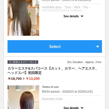
RESV period：2026/7/1 to 2026/8/31
Available days：Tues・Wed・Thu・
FriLimited(Excluding holidays)
See details
Expiration Date：2026/08/31
※平日のみ利用可です。
※どなたでもご利用いただけます。
※他の特典、クーポン、割引などと併用はで
きません。
※髪のダメージやパーマ、カラー履歴によっ
ては、十分な効果が得られない場合もござい
ます。
Select
※返答が必要なご質問は公式LINEからお問い
合わせをお願いします。
※中学生以下の方はご利用できません。
【ご新規さまのクーポン】
Est. Duration：Approx. 3 hrs
クーポンについて
カラーエステ&スパコース【カット、カラー、ヘアエステ、
・クセや拡がり、うねりを無くしてお手入れ
のしやすい髪にする縮毛矯正です。
ヘッドスパ】初回限定
【コース内容】
￥18,700
>
￥13,200
【メンテナンスカット】
メンテナンスからデザインまで幅広くお応え
Terms of use
します。
丁寧なカウンセリングでご要望に寄り添いま
RESV period：2026/2/1 to 2026/12/31
す。
Expiration Date：
【ツヤ髪ケアストレート】
クセとうねりをしっかり伸ばし、ボリューム
※エホンのヘアメニューが初めての方のクー
を抑える縮毛矯正です。
See details