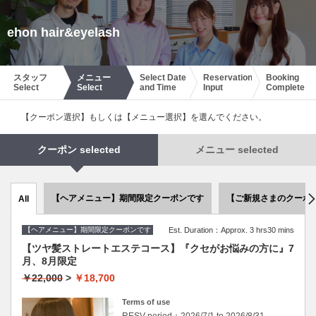
ehon hair&eyelash
スタッフ
メニュー
Select Date
Reservation
Booking
Select
Select
and Time
Input
Complete
【クーポン選択】もしくは【メニュー選択】を選んでください。
クーポン selected
メニュー selected
【ヘアメニュー】期間限定クーポンです
【ご新規さまのクーポ
All
【ヘアメニュー】期間限定クーポンです
Est. Duration：Approx. 3 hrs30 mins
【ツヤ髪ストレートエステコース】『クセがお悩みの方に』7
月、8月限定
￥22,000
>
￥18,700
Terms of use