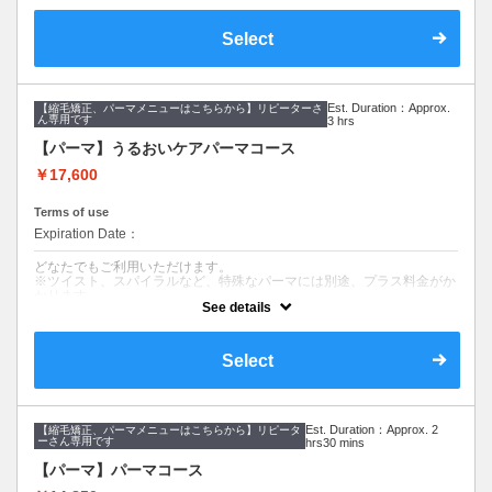
クセやうねりをきれいに伸ばしたい、気にな
クーポンについて
るボリュームを抑えたい、
Select
しっかりケアもしたい方に。
【コース内容】
メンテナンスカット&ケアストレート（縮毛
※カット無しをご希望は3300円引きです。
矯正）
気になるクセ、うねり、ボリュームを抑えて
Est. Duration：Approx.
【縮毛矯正、パーマメニューはこちらから】リピーターさ
伸ばす縮毛矯正です。
ん専用です
3 hrs
毛量調節、毛先のメンテナンス、長さ調節が
できます。
【パーマ】うるおいケアパーマコース
丁寧なカウンセリングでご要望に寄り添いま
す。
￥17,600
※カット無しをご希望は3300円引きです。
Terms of use
Expiration Date：
どなたでもご利用いただけます。
※ツイスト、スパイラルなど、特殊なパーマには別途、プラス料金がか
かります。
See details
※他の特典、クーポン、割引などと併用はできません。
※髪のダメージやカラー、パーマ履歴によっては、十分な効果が得られ
ない場合もございます。
※ご要望はその旨を備考欄にご記入ください。
Select
※返答が必要なご質問は公式LINEからお問い合わせをお願いします。
クーポンについて
【コース内容】
Est. Duration：Approx. 2
【縮毛矯正、パーマメニューはこちらから】リピータ
デザインカット&ダメージレスパーマ&美髪へアエステトリートメント
ーさん専用です
hrs30 mins
ご要望に合わせて柔らかい動きをつけたり、イメージチェンジができま
【パーマ】パーマコース
す。