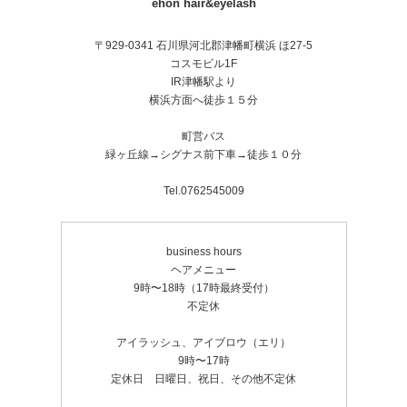
ehon hair&eyelash
〒929-0341 石川県河北郡津幡町横浜 ほ27-5
コスモビル1F
IR津幡駅より
横浜方面へ徒歩１５分
町営バス
緑ヶ丘線→シグナス前下車→徒歩１０分
Tel.0762545009
business hours
ヘアメニュー
9時〜18時（17時最終受付）
不定休
アイラッシュ、アイブロウ（エリ）
9時〜17時
定休日 日曜日、祝日、その他不定休