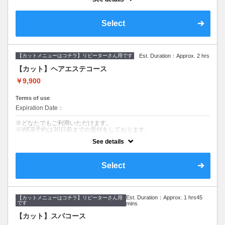
髪のダメージやカラー履歴によって、十分な効果が得られない場合もご
【デザインカット】
ざいます。
・髪のメンテナンスからイメージチェンジま
※ご要望はその旨を備考欄にご記入ください。
で幅広くご要望に寄り添います。
※返答が必要なご質問は公式LINEからお問い合わせをお願いします。
丁寧なカウンセリングでお手入れのしやすい
Select
ご提案をいたします。
クーポンについて
【オーガニックカラー】
【コース内容】
イタリアのオーガニック認証のカラー薬剤を
デザインカット&美髪ケアエステトリートメント&血行促進スパ&シャン
使用します。髪にも頭皮にも優しいグレイカ
【カットメニューはコチラ】リピーターさん用です
Est. Duration：Approx. 2 hrs
プー
ラーです。ダメージが気になる方、頭皮が痒
くなりやすい方にも安心して染められます。
【カット】ヘアエステコース
【デザインカット】
髪のメンテナンスからイメージチェンジまで幅広くご要望に寄り添いま
【美髪ケアエステトリートメント】
￥9,900
す。
９種類の栄養成分と補修成分、コーティング
丁寧なカウンセリングでお悩みを解決し、お手入れのしやすいヘアスタ
成分で健康的でツヤのある髪を作ります。髪
イルを提案します。
Terms of use
質やお悩みに合わせて仕上がりをカスタマイ
ズできます。髪への高い補修効果が得られる
Expiration Date：
【美髪ケアエステトリートメント】
ヘアエステトリートメントで、カラーのアフ
９種類の栄養成分と補修成分、コーティング成分で健康的でツヤのある
ターケアにオススメです。
※どなたでもご利用いただけます。
髪を作ります。髪質やお悩みに合わせて仕上がりをカスタマイズできま
※WEB予約は30日前までの受付をしております。
す。
See details
髪のダメージやカラー履歴によって、十分な効果が得られない場合もご
【血行促進スパ】（10分）
ざいます。
10分のマッサージクリームを使ったヘッドスパです。
※ご要望はその旨を備考欄にご記入ください。
頭皮環境を守り、リラクゼーション効果があります。
※返答が必要なご質問は公式LINEからお問い合わせをお願いします。
Select
クーポンについて
髪のメンテナンスや伸ばしていきたい方にオススメです。
【コース内容】
Est. Duration：Approx. 1 hrs45
【カットメニューはコチラ】リピーターさん用
デザインカット&美髪へアエステトリートメント
です
mins
【デザインカット】
髪のメンテナンスからイメージチェンジまで幅広くご要望に寄り添いま
【カット】スパコース
す。