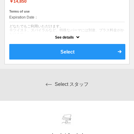
薬剤のダメージを50％以下に抑えながらパーマスタイルに仕上げます。
￥14,850
髪への高い補修効果が得られ、ヘアスタイルの持続力を高める美髪ヘア
エステトリートメント付きです。
Terms of use
丁寧なカウンセリングで髪のお悩みを解決します。
Expiration Date：
【こんな方にオススメ】
柔らかい動きとお手入れのしやすいパーマをかけたい方に。
どなたでもご利用いただけます。
パーマのダメージを極力なくしたい、毛先がパサつきやすい方に。
※ツイスト、スパイラルなど、特殊なパーマには別途、プラス料金がか
パーマをかけてもすぐ取れてしまう方に。
かります。
See details
※他の特典、クーポン、割引などと併用はできません。
※カット無しをご希望は3300円引きです。
※髪のダメージやパーマ、カラー履歴によっては、十分な効果が得られ
ない場合もございます。
※ご要望はその旨を備考欄にご記入ください。
Select
※返答が必要なご質問は公式LINEからお問い合わせをお願いします。
クーポンについて
【コース内容】
デザインカット&ダメージレスパーマ
ヘアスタイルのご要望に応じてお手入れのしやすいパーマをかけます。
Select スタッフ
丁寧なカウンセリングで髪のお悩みを解決します。
【こんな方にオススメ】
パーマでイメージチェンジをしたい方に。
※カット無しをご希望は3300円引きです。