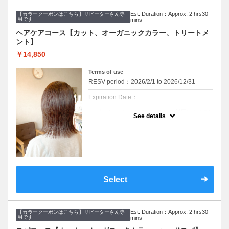
※返答が必要なご質問は公式LINEからお問い
９種類の栄養成分と補修成分、コーティング
合わせをお願いします。
成分で健康的でツヤのある髪を作ります。髪
Est. Duration：Approx. 2 hrs30
質やお悩みに合わせて仕上がりをカスタマイ
【カラークーポンはこちら】リピーターさん専
用です
mins
※カット無しをご希望は3300円引きです。
ズできます。髪への高い補修効果が得られる
ヘアエステトリートメントで、カラーのアフ
ヘアケアコース【カット、オーガニックカラー、トリートメ
ターケアにオススメです。
クーポンについて
ント】
オーガニックカラーと上質ヘアエステでツヤ
【血行促進スパ】
髪を作ります。
￥14,850
10分のマッサージクリームを使ったヘッドス
パです。
・メニュー内容
頭皮環境を守り、リラクゼーション効果があ
Terms of use
【カット&オーガニックカラー&美髪ヘアエス
ります。
テトリートメント】
RESV period：2026/2/1 to 2026/12/31
【スチームヘアパック】
【カット】
高濃度のスチームミストでトリートメント、
Expiration Date：
・髪のメンテナンスからイメージチェンジま
ヘッドスパの効果を高めます。
で幅広くご要望に寄り添います。
リピーターさんはどなたでもご利用いただけ
丁寧なカウンセリングでお手入れのしやすい
See details
ます。
ご提案をいたします。
※WEB予約は30日前までの受付をしており
ます。
【オーガニックカラー】
イタリアのオーガニック認証のカラー薬剤を
髪のダメージやカラー履歴によって、十分な
使用します。髪にも頭皮にも優しいカラーで
効果が得られない場合もございます。
す。ダメージが気になる方、頭皮が痒くなり
セルフカラー、ホームカラー履歴のある方は
やすい方にも安心して染められます。
オススメできません。
デザインカラー、ブリーチ系カラーにはご利
【美髪へアエステトリートメント】
Select
用できません。
９種類の栄養成分と補修成分、コーティング
※ご要望はその旨を備考欄にご記入くださ
成分で健康的でツヤのある髪を作ります。髪
い。
質やお悩みに合わせて仕上がりをカスタマイ
※返答が必要なご質問は公式LINEからお問い
ズできます。髪への高い補修効果が得られる
合わせをお願いします。
ヘアエステトリートメントで、カラーのアフ
Est. Duration：Approx. 2 hrs30
ターケアにオススメです。
【カラークーポンはこちら】リピーターさん専
用です
mins
※カット無しをご希望は3300円引きです。