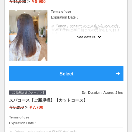
￥11,000
>
￥9,900
※カット無しをご希望は3300円引きです。
クーポンについて
Terms of use
コース内容
Expiration Date：
【デザインカット&オーガニックカラー&美髪
へアエステトリートメント】
※「ehon」のhairでのご来店が初めての方。
・明るく染める白髪染めカラーは、少しずつ
※WEB予約は30日前までの受付をしており
明るくしていき、デザイン的に無理がなく段
ます。
階的に白髪をぼかしたり、ファッションカラ
See details
初めてのご来店のお客様には特に最初のカウ
ーのような鮮やかさを表現します。継続的に
ンセリングに時間を頂いております。お時間
行う必要があり、綿密なスケジュールを決め
には余裕を持ってお越しください。
て施術していきます。
髪のダメージやカラー履歴によって、十分な
充分なカウンセリングを行い、納得した上で
効果が得られない場合もございます。
施術していきます。
※ご要望はその旨を備考欄にご記入くださ
い。
【デザインカット】
※返答が必要なご質問は公式LINEからお問い
・髪のメンテナンスからイメージチェンジま
合わせをお願いします。
で幅広くご要望に寄り添います。
Select
丁寧なカウンセリングでお手入れのしやすい
クーポンについて
ご提案をいたします。
【コース内容】
【オーガニックカラー】
カット&美髪へアエステトリートメント&シャ
イタリアのオーガニック認証のカラー薬剤を
ンプー
【ご新規さまのクーポン】
Est. Duration：Approx. 2 hrs
使用します。髪にも頭皮にも優しいグレイカ
ラーです。ダメージが気になる方、頭皮が痒
【カット】
スパコース【ご新規様】【カットコース】
くなりやすい方にも安心して染められます。
髪のメンテナンスからイメージチェンジまで
幅広くご要望に寄り添います。
￥8,250
>
￥7,700
【美髪ケアエステトリートメント】
丁寧なカウンセリングでお悩みを解決し、お
９種類の栄養成分と補修成分、コーティング
手入れのしやすいヘアスタイルを提案しま
成分で健康的でツヤのある髪を作ります。髪
す。
Terms of use
質やお悩みに合わせて仕上がりをカスタマイ
Expiration Date：
ズできます。髪への高い補修効果が得られる
【美髪へアエステトリートメント】
ヘアエステトリートメントで、カラーのアフ
９種類の栄養成分と補修成分、コーティング
ターケアにオススメです。