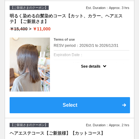
【ケアトリートメント】
合わせをお願いします。
７種類の栄養成分と補修成分、コーティング
【ご新規さまのクーポン】
Est. Duration：Approx. 3 hrs
効果で髪を労ります。
※カット無しをご希望は3300円引きです。
カラー後のダメージを抑え、潤いを保ちま
明るく染める白髪染めコース【カット、カラー、ヘアエス
す。
テ】【ご新規さま】
クーポンについて
カラーとスパのセットメニューです
￥15,400
>
￥11,000
・メニュー内容
【カット&オーガニックカラー&血行促進ス
Terms of use
パ】
RESV period：2026/2/1 to 2026/12/31
【カット】
Expiration Date：
・髪のメンテナンスからイメージチェンジま
で幅広くご要望に寄り添います。
丁寧なカウンセリングでお手入れのしやすい
エホンのご利用が初めての方のクーポンで
See details
ご提案をいたします。
す。
初めての方には特に最初のカウンセリングに
【オーガニックカラー】
時間を頂いております。お時間には余裕を持
イタリアのオーガニック認証のカラー薬剤を
ってお越しください。
使用します。髪にも頭皮にも優しいカラーで
※WEB予約は30日前までの受付をしており
す。ダメージが気になる方、頭皮が痒くなり
ます。
やすい方にも安心して染められます。
ファッションカラーはもちろん、グレイカラ
髪のダメージやカラー履歴によって、十分な
ー（白髪染め）にも対応しています。
効果が得られない場合もございます。
Select
セルフカラー、ホームカラー履歴のある方は
【血行促進スパ】（10分）
オススメできません。
10分のマッサージクリームを使ったヘッドス
デザインカラー、ブリーチ系カラーにはご利
パです。
用できません。
頭皮環境を守り、リラクゼーション効果があ
※ご要望はその旨を備考欄にご記入くださ
ります。
い。
【ご新規さまのクーポン】
Est. Duration：Approx. 2 hrs
※返答が必要なご質問は公式LINEからお問い
ヘアエステコース【ご新規様】【カットコース】
合わせをお願いします。