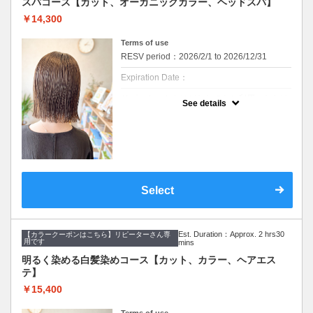
スパコース【カット、オーガニックカラー、ヘッドスパ】
クーポンについて
￥14,300
カラーとヘアケアができるセットメニューで
す
Terms of use
・メニュー内容
RESV period：2026/2/1 to 2026/12/31
【カット&オーガニックカラー&ケアトリート
メント】
Expiration Date：
【カット】
・髪のメンテナンスからイメージチェンジま
リピーターさんはどなたでもご利用いただけ
で幅広くご要望に寄り添います。
See details
ます。
丁寧なカウンセリングでお手入れのしやすい
※WEB予約は30日前までの受付をしており
ご提案をいたします。
ます。
【オーガニックカラー】
髪のダメージやカラー履歴によって、十分な
イタリアのオーガニック認証のカラー薬剤を
効果が得られない場合もございます。
使用します。髪にも頭皮にも優しいカラーで
セルフカラー、ホームカラー履歴のある方は
す。ダメージが気になる方、頭皮が痒くなり
オススメできません。
やすい方にも安心して染められます。
デザインカラー、ブリーチ系カラーにはご利
ファッションカラーはもちろん、グレイカラ
Select
用できません。
ー（白髪染め）にも対応しています。
※ご要望はその旨を備考欄にご記入くださ
い。
【ケアトリートメント】
※返答が必要なご質問は公式LINEからお問い
７種類の栄養成分と補修成分、コーティング
合わせをお願いします。
効果で髪を労ります。
Est. Duration：Approx. 2 hrs30
【カラークーポンはこちら】リピーターさん専
カラー後のダメージを抑え、潤いを保ちま
用です
mins
※カット無しをご希望は3300円引きです。
す。
明るく染める白髪染めコース【カット、カラー、ヘアエス
クーポンについて
テ】
カラーとスパのセットメニューです
￥15,400
・メニュー内容
【カット&オーガニックカラー&血行促進ス