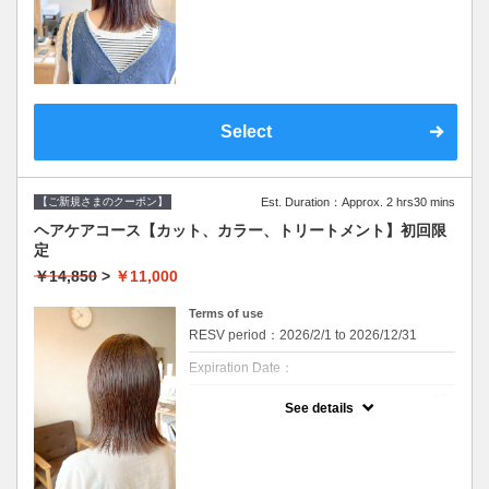
ポンメニューです。
髪への負担を５０％軽減し、柔らかい仕上が
※WEB予約は30日前までの受付をしており
りでツヤを与えます。
ます。
【美髪へアエステトリートメント】
髪のダメージやカラー履歴によって、十分な
９種類の栄養成分と補修成分、コーティング
効果が得られない場合もございます。
成分で健康的でツヤのある髪を作ります。髪
セルフカラー、ホームカラー履歴のある方は
質やお悩みに合わせて仕上がりをカスタマイ
オススメできません。
ズできます。
デザインカラー、ブリーチ系カラーにはご利
潤いのあるみずみずしい髪質を期待できま
Select
用できません。
す。
※ご要望はその旨を備考欄にご記入くださ
い。
※返答が必要なご質問は公式LINEからお問い
【こんな方にオススメ】
合わせをお願いします。
クセやうねりをきれいに伸ばしたい、気にな
【ご新規さまのクーポン】
Est. Duration：Approx. 2 hrs30 mins
るボリュームを抑えたい、
※カット無しをご希望は3300円引きです。
しっかりケアもしたい方に。
ヘアケアコース【カット、カラー、トリートメント】初回限
※カット無しをご希望は3300円引きです。
定
クーポンについて
※ダメージレベルや髪質によって、クセが完
『カラーと髪と頭皮のしっかりケアをしたい
全に伸ばせない場合があります。
￥14,850
>
￥11,000
方』へのセットメニューです。
・メニュー内容
Terms of use
【デザインカット&オーガニックカラー&美髪
RESV period：2026/2/1 to 2026/12/31
ヘアエステ&血行促進スパ&スチームヘアパッ
ク】
Expiration Date：
【デザインカット】
・髪のメンテナンスからイメージチェンジま
エホンのヘアメニューが初めての方がご利用
See details
で幅広くご要望に寄り添います。
いただけます。
丁寧なカウンセリングでお手入れのしやすい
※WEB予約は30日前までの受付をしており
ご提案をいたします。
ます。
【オーガニックカラー】
髪のダメージやカラー履歴によって、十分な
イタリアのオーガニック認証のカラー薬剤を
効果が得られない場合もございます。