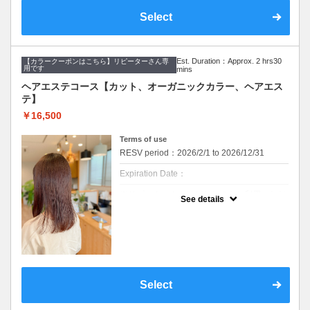
デザインカラー、ブリーチ系カラーにはご利
Select
用できません。
※ご要望はその旨を備考欄にご記入くださ
い。
※返答が必要なご質問は公式LINEからお問い
合わせをお願いします。
Est. Duration：Approx. 2 hrs30
【カラークーポンはこちら】リピーターさん専
用です
mins
※カット無しをご希望は3300円引きです。
ヘアエステコース【カット、オーガニックカラー、ヘアエス
クーポンについて
テ】
『カラーと髪と頭皮のしっかりケアをしたい
方』へのセットメニューです。
￥16,500
・メニュー内容
Terms of use
【デザインカット&オーガニックカラー&美髪
ヘアエステ&血行促進スパ&スチームヘアパッ
RESV period：2026/2/1 to 2026/12/31
ク】
Expiration Date：
【デザインカット】
・髪のメンテナンスからイメージチェンジま
※リピーターさんはどなたでもご利用いただ
で幅広くご要望に寄り添います。
See details
けるクーポンメニューです。
丁寧なカウンセリングでお手入れのしやすい
※WEB予約は30日前までの受付をしており
ご提案をいたします。
ます。
【オーガニックカラー】
髪のダメージやカラー履歴によって、十分な
イタリアのオーガニック認証のカラー薬剤を
効果が得られない場合もございます。
使用します。髪にも頭皮にも優しいカラーで
セルフカラー、ホームカラー履歴のある方は
す。ダメージが気になる方、頭皮が痒くなり
オススメできません。
やすい方にも安心して染められます。
デザインカラー、ブリーチ系カラーにはご利
ファッションカラーはもちろん、グレイカラ
Select
用できません。
ー（白髪染め）にも対応しています。
※ご要望はその旨を備考欄にご記入くださ
い。
【美髪へアエステトリートメント】