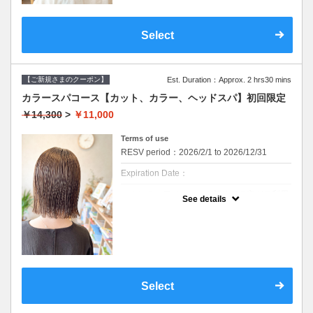
使用します。髪にも頭皮にも優しいカラーで
セルフカラー、ホームカラー履歴のある方は
す。ダメージが気になる方、頭皮が痒くなり
オススメできません。
やすい方にも安心して染められます。
デザインカラー、ブリーチ系カラーにはご利
ファッションカラーはもちろん、グレイカラ
Select
用できません。
ー（白髪染め）にも対応しています。
※ご要望はその旨を備考欄にご記入くださ
い。
【美髪へアエステトリートメント】
※返答が必要なご質問は公式LINEからお問い
９種類の栄養成分と補修成分、コーティング
合わせをお願いします。
成分で健康的でツヤのある髪を作ります。髪
【ご新規さまのクーポン】
Est. Duration：Approx. 2 hrs30 mins
質やお悩みに合わせて仕上がりをカスタマイ
※カット無しをご希望は3300円引きです。
ズできます。髪への高い補修効果が得られる
カラースパコース【カット、カラー、ヘッドスパ】初回限定
ヘアエステトリートメントで、カラーのアフ
クーポンについて
￥14,300
>
￥11,000
ターケアにオススメです。
カラーとヘアケアができるセットメニューで
【血行促進スパ】
す
Terms of use
10分のマッサージクリームを使ったヘッドス
パです。
・メニュー内容
RESV period：2026/2/1 to 2026/12/31
頭皮環境を守り、リラクゼーション効果があ
【デザインカット&オーガニックカラー&ケア
ります。
トリートメント】
Expiration Date：
【スチームヘアパック】
【デザインカット】
エホンのヘアメニューが初めての方がご利用
高濃度のスチームミストでトリートメント、
・髪のメンテナンスからイメージチェンジま
See details
いただけます。
ヘッドスパの効果を高めます。
で幅広くご要望に寄り添います。
※WEB予約は30日前までの受付をしており
丁寧なカウンセリングでお手入れのしやすい
ます。
ご提案をいたします。
髪のダメージやカラー履歴によって、十分な
【オーガニックカラー】
効果が得られない場合もございます。
イタリアのオーガニック認証のカラー薬剤を
セルフカラー、ホームカラー履歴のある方は
使用します。髪にも頭皮にも優しいカラーで
オススメできません。
す。ダメージが気になる方、頭皮が痒くなり
デザインカラー、ブリーチ系カラーにはご利
やすい方にも安心して染められます。
Select
用できません。
ファッションカラーはもちろん、グレイカラ
※ご要望はその旨を備考欄にご記入くださ
ー（白髪染め）にも対応しています。
い。
※返答が必要なご質問は公式LINEからお問い