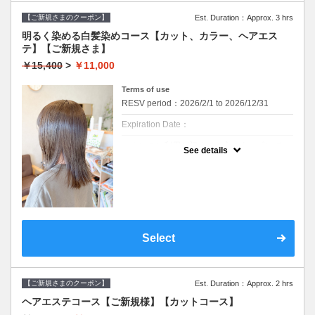
【ケアトリートメント】
合わせをお願いします。
７種類の栄養成分と補修成分、コーティング
【ご新規さまのクーポン】
Est. Duration：Approx. 3 hrs
効果で髪を労ります。
※カット無しをご希望は3300円引きです。
カラー後のダメージを抑え、潤いを保ちま
明るく染める白髪染めコース【カット、カラー、ヘアエス
す。
テ】【ご新規さま】
クーポンについて
カラーとスパのセットメニューです
￥15,400
>
￥11,000
・メニュー内容
【カット&オーガニックカラー&血行促進ス
Terms of use
パ】
RESV period：2026/2/1 to 2026/12/31
【カット】
Expiration Date：
・髪のメンテナンスからイメージチェンジま
で幅広くご要望に寄り添います。
丁寧なカウンセリングでお手入れのしやすい
エホンのご利用が初めての方のクーポンで
See details
ご提案をいたします。
す。
初めての方には特に最初のカウンセリングに
【オーガニックカラー】
時間を頂いております。お時間には余裕を持
イタリアのオーガニック認証のカラー薬剤を
ってお越しください。
使用します。髪にも頭皮にも優しいカラーで
※WEB予約は30日前までの受付をしており
す。ダメージが気になる方、頭皮が痒くなり
ます。
やすい方にも安心して染められます。
ファッションカラーはもちろん、グレイカラ
髪のダメージやカラー履歴によって、十分な
ー（白髪染め）にも対応しています。
効果が得られない場合もございます。
Select
セルフカラー、ホームカラー履歴のある方は
【血行促進スパ】（10分）
オススメできません。
10分のマッサージクリームを使ったヘッドス
デザインカラー、ブリーチ系カラーにはご利
パです。
用できません。
頭皮環境を守り、リラクゼーション効果があ
※ご要望はその旨を備考欄にご記入くださ
ります。
い。
【ご新規さまのクーポン】
Est. Duration：Approx. 2 hrs
※返答が必要なご質問は公式LINEからお問い
ヘアエステコース【ご新規様】【カットコース】
合わせをお願いします。