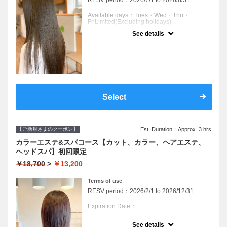
RESV period：2026/7/1 to 2026/8/31
Available days：Tues・Wed・Thu・
FriLimited(Excluding holidays)
See details
Expiration Date：2026/08/31
※平日のみ利用可です。
※どなたでもご利用いただけます。
※他の特典、クーポン、割引などと併用はで
きません。
※髪のダメージやパーマ、カラー履歴によっ
ては、十分な効果が得られない場合もござい
ます。
Select
※返答が必要なご質問は公式LINEからお問い
合わせをお願いします。
※中学生以下の方はご利用できません。
【ご新規さまのクーポン】
Est. Duration：Approx. 3 hrs
クーポンについて
カラーエステ&スパコース【カット、カラー、ヘアエステ、
・クセや拡がり、うねりを無くしてお手入れ
のしやすい髪にする縮毛矯正です。
ヘッドスパ】初回限定
【コース内容】
￥18,700
>
￥13,200
【メンテナンスカット】
メンテナンスからデザインまで幅広くお応え
Terms of use
します。
丁寧なカウンセリングでご要望に寄り添いま
RESV period：2026/2/1 to 2026/12/31
す。
Expiration Date：
【ツヤ髪ケアストレート】
クセとうねりをしっかり伸ばし、ボリューム
※エホンのヘアメニューが初めての方のクー
を抑える縮毛矯正です。
See details