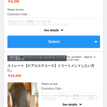
丁寧なカウンセリングでお悩みを解決し、お手入れのしやすいヘアスタ
￥8,250
イルを提案します。
Terms of use
【美髪へアエステトリートメント】
９種類の栄養成分と補修成分、コーティング成分で健康的でツヤのある
Expiration Date：
髪を作ります。髪質やお悩みに合わせて仕上がりをカスタマイズできま
す。
※どなたでもご利用いただけます。
※WEB予約は30日前までの受付をしております。
See details
髪のダメージやカラー履歴によって、十分な効果が得られない場合もご
ざいます。
※返答が必要なご質問は公式LINEからお問い合わせをお願いします。
Select
クーポンについて
【コース内容】
デザインカット&血行促進スパ（10分）&シャンプー
Est. Duration：Approx. 3
【縮毛矯正、パーマメニューはこちらから】リピータ
ーさん専用です
hrs30 mins
【デザインカット】
髪のメンテナンスからイメージチェンジまで幅広くご要望に寄り添いま
ストレート【ケアエステコース】トリートメントしたい方
す。
に。
丁寧なカウンセリングでお悩みを解決し、お手入れのしやすいヘアスタ
イルを提案します。
￥22,000
【血行促進スパ】（10分）
10分のマッサージクリームを使ったヘッドスパです。
Terms of use
頭皮環境を守り、リラクゼーション効果があります。
Expiration Date：
※リピーターの方のみご利用いただけます。
※他の特典、クーポン、割引などと併用はで
きません。
See details
※髪のダメージやパーマ、カラー履歴によっ