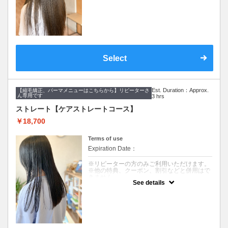
ては、十分な効果が得られない場合もござい
ます。
※ご要望はその旨を備考欄にご記入くださ
い。
※返答が必要なご質問は公式LINEからお問い
合わせをお願いします。
クーポンについて
Select
【コース内容】
メンテナンスカット&ツヤ髪ケアストレート&
美髪へアエステトリートメント
【メンテナンスカット】
Est. Duration：Approx.
【縮毛矯正、パーマメニューはこちらから】リピーターさ
メンテナンスからデザインまで幅広くお応え
ん専用です
3 hrs
します。
丁寧なカウンセリングでご要望に寄り添いま
ストレート【ケアストレートコース】
す。
￥18,700
【ツヤ髪ケアストレート】
クセとうねりをしっかり伸ばし、ボリューム
Terms of use
を抑える縮毛矯正です。
髪への負担を５０％軽減し、柔らかい仕上が
Expiration Date：
りでツヤを与えます。
※リピーターの方のみご利用いただけます。
【美髪へアエステトリートメント】
※他の特典、クーポン、割引などと併用はで
９種類の栄養成分と補修成分、コーティング
きません。
成分で健康的でツヤのある髪を作ります。髪
See details
※髪のダメージやパーマ、カラー履歴によっ
質やお悩みに合わせて仕上がりをカスタマイ
ては、十分な効果が得られない場合もござい
ズできます。
ます。
潤いのあるみずみずしい髪質を期待できま
※ご要望はその旨を備考欄にご記入くださ
す。
い。
※返答が必要なご質問は公式LINEからお問い
合わせをお願いします。
【こんな方にオススメ】