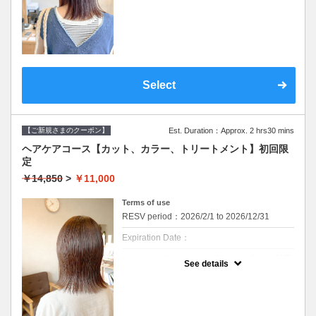
ポンメニューです。
髪への負担を５０％軽減し、柔らかい仕上が
※WEB予約は30日前までの受付をしており
りでツヤを与えます。
ます。
【美髪へアエステトリートメント】
髪のダメージやカラー履歴によって、十分な
９種類の栄養成分と補修成分、コーティング
効果が得られない場合もございます。
成分で健康的でツヤのある髪を作ります。髪
セルフカラー、ホームカラー履歴のある方は
質やお悩みに合わせて仕上がりをカスタマイ
オススメできません。
ズできます。
デザインカラー、ブリーチ系カラーにはご利
潤いのあるみずみずしい髪質を期待できま
Select
用できません。
す。
※ご要望はその旨を備考欄にご記入くださ
い。
※返答が必要なご質問は公式LINEからお問い
【こんな方にオススメ】
合わせをお願いします。
クセやうねりをきれいに伸ばしたい、気にな
【ご新規さまのクーポン】
Est. Duration：Approx. 2 hrs30 mins
るボリュームを抑えたい、
※カット無しをご希望は3300円引きです。
しっかりケアもしたい方に。
ヘアケアコース【カット、カラー、トリートメント】初回限
※カット無しをご希望は3300円引きです。
定
クーポンについて
※ダメージレベルや髪質によって、クセが完
『カラーと髪と頭皮のしっかりケアをしたい
全に伸ばせない場合があります。
￥14,850
>
￥11,000
方』へのセットメニューです。
・メニュー内容
Terms of use
【デザインカット&オーガニックカラー&美髪
RESV period：2026/2/1 to 2026/12/31
ヘアエステ&血行促進スパ&スチームヘアパッ
ク】
Expiration Date：
【デザインカット】
・髪のメンテナンスからイメージチェンジま
エホンのヘアメニューが初めての方がご利用
See details
で幅広くご要望に寄り添います。
いただけます。
丁寧なカウンセリングでお手入れのしやすい
※WEB予約は30日前までの受付をしており
ご提案をいたします。
ます。
【オーガニックカラー】
髪のダメージやカラー履歴によって、十分な
イタリアのオーガニック認証のカラー薬剤を
効果が得られない場合もございます。