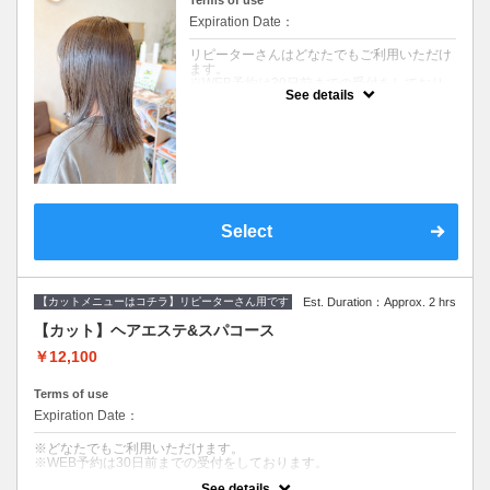
Terms of use
パ】
Expiration Date：
【カット】
・髪のメンテナンスからイメージチェンジま
リピーターさんはどなたでもご利用いただけ
で幅広くご要望に寄り添います。
ます。
丁寧なカウンセリングでお手入れのしやすい
※WEB予約は30日前までの受付をしており
ご提案をいたします。
See details
ます。
【オーガニックカラー】
髪のダメージやカラー履歴によって、十分な
イタリアのオーガニック認証のカラー薬剤を
効果が得られない場合もございます。
使用します。髪にも頭皮にも優しいカラーで
セルフカラー、ホームカラー履歴のある方は
す。ダメージが気になる方、頭皮が痒くなり
オススメできません。
やすい方にも安心して染められます。
デザインカラー、ブリーチ系カラーにはご利
ファッションカラーはもちろん、グレイカラ
用できません。
ー（白髪染め）にも対応しています。
※ご要望はその旨を備考欄にご記入くださ
い。
Select
【血行促進スパ】（10分）
※返答が必要なご質問は公式LINEからお問い
10分のマッサージクリームを使ったヘッドス
合わせをお願いします。
パです。
頭皮環境を守り、リラクゼーション効果があ
※カット無しをご希望は3300円引きです。
ります。
【カットメニューはコチラ】リピーターさん用です
Est. Duration：Approx. 2 hrs
クーポンについて
【カット】ヘアエステ&スパコース
コース内容
【デザインカット&オーガニックカラー&美髪
￥12,100
へアエステトリートメント】
・明るく染める白髪染めは、少しずつ明るく
していき、デザイン的に無理がなく段階的に
Terms of use
白髪をぼかしていきます。継続的に行う必要
Expiration Date：
があり、綿密なスケジュールを決めて施術し
ていきます。
※どなたでもご利用いただけます。
充分なカウンセリングを行い、納得した上で
※WEB予約は30日前までの受付をしております。
施術していきます。
See details