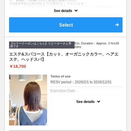
※「ehon」のhairでのご来店が初めての方。
成分で健康的でツヤのある髪を作ります。髪
※WEB予約は30日前までの受付をしております。
質やお悩みに合わせて仕上がりをカスタマイ
初めてご来店のお客様には特に最初のカウンセリングに時間を頂いてお
ズできます。
See details
ります。お時間には余裕を持ってお越しください。
髪のダメージやカラー履歴によって、十分な効果が得られない場合もご
ざいます。
Select
※返答が必要なご質問は公式LINEからお問い合わせをお願いします。
クーポンについて
初めての方へのお試しクーポンです
Est. Duration：Approx. 2 hrs30
【カラークーポンはこちら】リピーターさん専
【コース内容】
用です
mins
デザインカット&血行促進スパ（10分）&シャンプー
エステ&スパコース【カット、オーガニックカラー、ヘアエ
【デザインカット】
ステ、ヘッドスパ】
髪のメンテナンスからイメージチェンジまで幅広くご要望に寄り添いま
す。
￥18,700
丁寧なカウンセリングでお悩みを解決し、お手入れのしやすいヘアスタ
イルを提案します。
Terms of use
【血行促進スパ】（10分）
RESV period：2026/2/1 to 2026/12/31
10分のマッサージクリームを使ったヘッドスパです。
頭皮環境を守り、リラクゼーション効果があります。
Expiration Date：
※現在、新規の男性の方はご紹介の方のみ受け付けております。
※リピーターさんはどなたでもご利用いただ
See details
けるクーポンメニューです。
※WEB予約は30日前までの受付をしており
ます。
髪のダメージやカラー履歴によって、十分な
効果が得られない場合もございます。
セルフカラー、ホームカラー履歴のある方は
オススメできません。