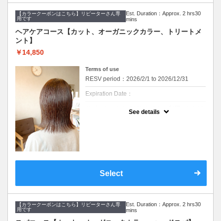
※返答が必要なご質問は公式LINEからお問い
９種類の栄養成分と補修成分、コーティング
合わせをお願いします。
成分で健康的でツヤのある髪を作ります。髪
Est. Duration：Approx. 2 hrs30
質やお悩みに合わせて仕上がりをカスタマイ
【カラークーポンはこちら】リピーターさん専
用です
mins
※カット無しをご希望は3300円引きです。
ズできます。髪への高い補修効果が得られる
ヘアエステトリートメントで、カラーのアフ
ヘアケアコース【カット、オーガニックカラー、トリートメ
ターケアにオススメです。
クーポンについて
ント】
オーガニックカラーと上質ヘアエステでツヤ
【血行促進スパ】
髪を作ります。
￥14,850
10分のマッサージクリームを使ったヘッドス
パです。
・メニュー内容
頭皮環境を守り、リラクゼーション効果があ
Terms of use
【カット&オーガニックカラー&美髪ヘアエス
ります。
テトリートメント】
RESV period：2026/2/1 to 2026/12/31
【スチームヘアパック】
【カット】
高濃度のスチームミストでトリートメント、
Expiration Date：
・髪のメンテナンスからイメージチェンジま
ヘッドスパの効果を高めます。
で幅広くご要望に寄り添います。
リピーターさんはどなたでもご利用いただけ
丁寧なカウンセリングでお手入れのしやすい
See details
ます。
ご提案をいたします。
※WEB予約は30日前までの受付をしており
ます。
【オーガニックカラー】
イタリアのオーガニック認証のカラー薬剤を
髪のダメージやカラー履歴によって、十分な
使用します。髪にも頭皮にも優しいカラーで
効果が得られない場合もございます。
す。ダメージが気になる方、頭皮が痒くなり
セルフカラー、ホームカラー履歴のある方は
やすい方にも安心して染められます。
オススメできません。
デザインカラー、ブリーチ系カラーにはご利
【美髪へアエステトリートメント】
Select
用できません。
９種類の栄養成分と補修成分、コーティング
※ご要望はその旨を備考欄にご記入くださ
成分で健康的でツヤのある髪を作ります。髪
い。
質やお悩みに合わせて仕上がりをカスタマイ
※返答が必要なご質問は公式LINEからお問い
ズできます。髪への高い補修効果が得られる
合わせをお願いします。
ヘアエステトリートメントで、カラーのアフ
Est. Duration：Approx. 2 hrs30
ターケアにオススメです。
【カラークーポンはこちら】リピーターさん専
用です
mins
※カット無しをご希望は3300円引きです。