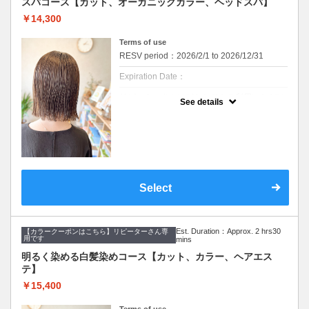
スパコース【カット、オーガニックカラー、ヘッドスパ】
クーポンについて
￥14,300
カラーとヘアケアができるセットメニューで
す
Terms of use
・メニュー内容
RESV period：2026/2/1 to 2026/12/31
【カット&オーガニックカラー&ケアトリート
メント】
Expiration Date：
【カット】
・髪のメンテナンスからイメージチェンジま
リピーターさんはどなたでもご利用いただけ
で幅広くご要望に寄り添います。
See details
ます。
丁寧なカウンセリングでお手入れのしやすい
※WEB予約は30日前までの受付をしており
ご提案をいたします。
ます。
【オーガニックカラー】
髪のダメージやカラー履歴によって、十分な
イタリアのオーガニック認証のカラー薬剤を
効果が得られない場合もございます。
使用します。髪にも頭皮にも優しいカラーで
セルフカラー、ホームカラー履歴のある方は
す。ダメージが気になる方、頭皮が痒くなり
オススメできません。
やすい方にも安心して染められます。
デザインカラー、ブリーチ系カラーにはご利
ファッションカラーはもちろん、グレイカラ
Select
用できません。
ー（白髪染め）にも対応しています。
※ご要望はその旨を備考欄にご記入くださ
い。
【ケアトリートメント】
※返答が必要なご質問は公式LINEからお問い
７種類の栄養成分と補修成分、コーティング
合わせをお願いします。
効果で髪を労ります。
Est. Duration：Approx. 2 hrs30
【カラークーポンはこちら】リピーターさん専
カラー後のダメージを抑え、潤いを保ちま
用です
mins
※カット無しをご希望は3300円引きです。
す。
明るく染める白髪染めコース【カット、カラー、ヘアエス
クーポンについて
テ】
カラーとスパのセットメニューです
￥15,400
・メニュー内容
【カット&オーガニックカラー&血行促進ス