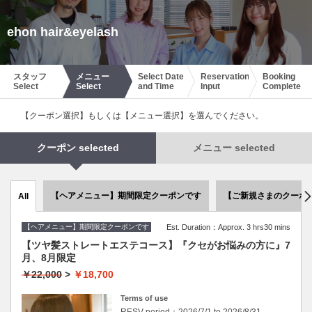
ehon hair&eyelash
スタッフ
メニュー
Select Date
Reservation
Booking
Select
Select
and Time
Input
Complete
【クーポン選択】もしくは【メニュー選択】を選んでください。
クーポン selected
メニュー selected
【ヘアメニュー】期間限定クーポンです
【ご新規さまのクーポ
All
【ヘアメニュー】期間限定クーポンです
Est. Duration：Approx. 3 hrs30 mins
【ツヤ髪ストレートエステコース】『クセがお悩みの方に』7
月、8月限定
￥22,000
>
￥18,700
Terms of use