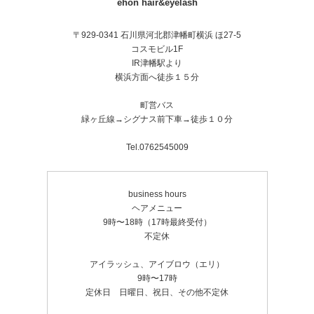
ehon hair&eyelash
〒929-0341 石川県河北郡津幡町横浜 ほ27-5
コスモビル1F
IR津幡駅より
横浜方面へ徒歩１５分
町営バス
緑ヶ丘線→シグナス前下車→徒歩１０分
Tel.0762545009
business hours
ヘアメニュー
9時〜18時（17時最終受付）
不定休
アイラッシュ、アイブロウ（エリ）
9時〜17時
定休日 日曜日、祝日、その他不定休