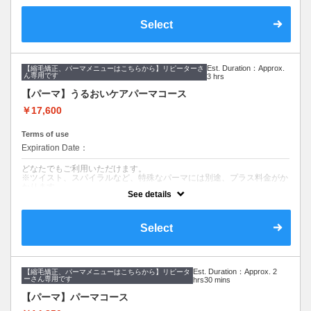
クセやうねりをきれいに伸ばしたい、気にな
クーポンについて
るボリュームを抑えたい、
Select
しっかりケアもしたい方に。
【コース内容】
メンテナンスカット&ケアストレート（縮毛
※カット無しをご希望は3300円引きです。
矯正）
気になるクセ、うねり、ボリュームを抑えて
Est. Duration：Approx.
【縮毛矯正、パーマメニューはこちらから】リピーターさ
伸ばす縮毛矯正です。
ん専用です
3 hrs
毛量調節、毛先のメンテナンス、長さ調節が
できます。
【パーマ】うるおいケアパーマコース
丁寧なカウンセリングでご要望に寄り添いま
す。
￥17,600
※カット無しをご希望は3300円引きです。
Terms of use
Expiration Date：
どなたでもご利用いただけます。
※ツイスト、スパイラルなど、特殊なパーマには別途、プラス料金がか
かります。
See details
※他の特典、クーポン、割引などと併用はできません。
※髪のダメージやカラー、パーマ履歴によっては、十分な効果が得られ
ない場合もございます。
※ご要望はその旨を備考欄にご記入ください。
Select
※返答が必要なご質問は公式LINEからお問い合わせをお願いします。
クーポンについて
【コース内容】
Est. Duration：Approx. 2
【縮毛矯正、パーマメニューはこちらから】リピータ
デザインカット&ダメージレスパーマ&美髪へアエステトリートメント
ーさん専用です
hrs30 mins
ご要望に合わせて柔らかい動きをつけたり、イメージチェンジができま
【パーマ】パーマコース
す。