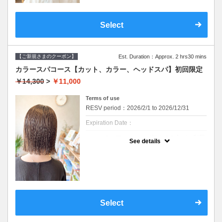
使用します。髪にも頭皮にも優しいカラーで
セルフカラー、ホームカラー履歴のある方は
す。ダメージが気になる方、頭皮が痒くなり
オススメできません。
やすい方にも安心して染められます。
デザインカラー、ブリーチ系カラーにはご利
ファッションカラーはもちろん、グレイカラ
Select
用できません。
ー（白髪染め）にも対応しています。
※ご要望はその旨を備考欄にご記入くださ
い。
【美髪へアエステトリートメント】
※返答が必要なご質問は公式LINEからお問い
９種類の栄養成分と補修成分、コーティング
合わせをお願いします。
成分で健康的でツヤのある髪を作ります。髪
【ご新規さまのクーポン】
Est. Duration：Approx. 2 hrs30 mins
質やお悩みに合わせて仕上がりをカスタマイ
※カット無しをご希望は3300円引きです。
ズできます。髪への高い補修効果が得られる
カラースパコース【カット、カラー、ヘッドスパ】初回限定
ヘアエステトリートメントで、カラーのアフ
クーポンについて
￥14,300
>
￥11,000
ターケアにオススメです。
カラーとヘアケアができるセットメニューで
【血行促進スパ】
す
Terms of use
10分のマッサージクリームを使ったヘッドス
パです。
・メニュー内容
RESV period：2026/2/1 to 2026/12/31
頭皮環境を守り、リラクゼーション効果があ
【デザインカット&オーガニックカラー&ケア
ります。
トリートメント】
Expiration Date：
【スチームヘアパック】
【デザインカット】
エホンのヘアメニューが初めての方がご利用
高濃度のスチームミストでトリートメント、
・髪のメンテナンスからイメージチェンジま
See details
いただけます。
ヘッドスパの効果を高めます。
で幅広くご要望に寄り添います。
※WEB予約は30日前までの受付をしており
丁寧なカウンセリングでお手入れのしやすい
ます。
ご提案をいたします。
髪のダメージやカラー履歴によって、十分な
【オーガニックカラー】
効果が得られない場合もございます。
イタリアのオーガニック認証のカラー薬剤を
セルフカラー、ホームカラー履歴のある方は
使用します。髪にも頭皮にも優しいカラーで
オススメできません。
す。ダメージが気になる方、頭皮が痒くなり
デザインカラー、ブリーチ系カラーにはご利
やすい方にも安心して染められます。
Select
用できません。
ファッションカラーはもちろん、グレイカラ
※ご要望はその旨を備考欄にご記入くださ
ー（白髪染め）にも対応しています。
い。
※返答が必要なご質問は公式LINEからお問い