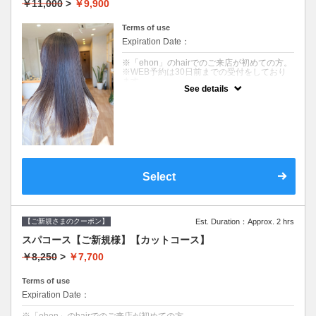
￥11,000
>
￥9,900
※カット無しをご希望は3300円引きです。
クーポンについて
Terms of use
コース内容
Expiration Date：
【デザインカット&オーガニックカラー&美髪
へアエステトリートメント】
※「ehon」のhairでのご来店が初めての方。
・明るく染める白髪染めカラーは、少しずつ
※WEB予約は30日前までの受付をしており
明るくしていき、デザイン的に無理がなく段
ます。
階的に白髪をぼかしたり、ファッションカラ
See details
初めてのご来店のお客様には特に最初のカウ
ーのような鮮やかさを表現します。継続的に
ンセリングに時間を頂いております。お時間
行う必要があり、綿密なスケジュールを決め
には余裕を持ってお越しください。
て施術していきます。
髪のダメージやカラー履歴によって、十分な
充分なカウンセリングを行い、納得した上で
効果が得られない場合もございます。
施術していきます。
※ご要望はその旨を備考欄にご記入くださ
い。
【デザインカット】
※返答が必要なご質問は公式LINEからお問い
・髪のメンテナンスからイメージチェンジま
合わせをお願いします。
で幅広くご要望に寄り添います。
Select
丁寧なカウンセリングでお手入れのしやすい
クーポンについて
ご提案をいたします。
【コース内容】
【オーガニックカラー】
カット&美髪へアエステトリートメント&シャ
イタリアのオーガニック認証のカラー薬剤を
ンプー
【ご新規さまのクーポン】
Est. Duration：Approx. 2 hrs
使用します。髪にも頭皮にも優しいグレイカ
ラーです。ダメージが気になる方、頭皮が痒
【カット】
スパコース【ご新規様】【カットコース】
くなりやすい方にも安心して染められます。
髪のメンテナンスからイメージチェンジまで
幅広くご要望に寄り添います。
￥8,250
>
￥7,700
【美髪ケアエステトリートメント】
丁寧なカウンセリングでお悩みを解決し、お
９種類の栄養成分と補修成分、コーティング
手入れのしやすいヘアスタイルを提案しま
成分で健康的でツヤのある髪を作ります。髪
す。
Terms of use
質やお悩みに合わせて仕上がりをカスタマイ
Expiration Date：
ズできます。髪への高い補修効果が得られる
【美髪へアエステトリートメント】
ヘアエステトリートメントで、カラーのアフ
９種類の栄養成分と補修成分、コーティング
ターケアにオススメです。