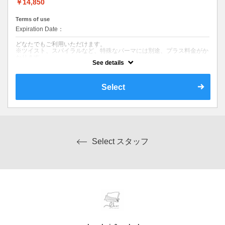
薬剤のダメージを50％以下に抑えながらパーマスタイルに仕上げます。
￥14,850
髪への高い補修効果が得られ、ヘアスタイルの持続力を高める美髪ヘア
エステトリートメント付きです。
Terms of use
丁寧なカウンセリングで髪のお悩みを解決します。
Expiration Date：
【こんな方にオススメ】
柔らかい動きとお手入れのしやすいパーマをかけたい方に。
どなたでもご利用いただけます。
パーマのダメージを極力なくしたい、毛先がパサつきやすい方に。
※ツイスト、スパイラルなど、特殊なパーマには別途、プラス料金がか
パーマをかけてもすぐ取れてしまう方に。
かります。
See details
※他の特典、クーポン、割引などと併用はできません。
※カット無しをご希望は3300円引きです。
※髪のダメージやパーマ、カラー履歴によっては、十分な効果が得られ
ない場合もございます。
※ご要望はその旨を備考欄にご記入ください。
Select
※返答が必要なご質問は公式LINEからお問い合わせをお願いします。
クーポンについて
【コース内容】
デザインカット&ダメージレスパーマ
ヘアスタイルのご要望に応じてお手入れのしやすいパーマをかけます。
Select スタッフ
丁寧なカウンセリングで髪のお悩みを解決します。
【こんな方にオススメ】
パーマでイメージチェンジをしたい方に。
※カット無しをご希望は3300円引きです。