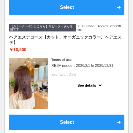
デザインカラー、ブリーチ系カラーにはご利
Select
用できません。
※ご要望はその旨を備考欄にご記入くださ
い。
※返答が必要なご質問は公式LINEからお問い
合わせをお願いします。
Est. Duration：Approx. 2 hrs30
【カラークーポンはこちら】リピーターさん専
用です
mins
※カット無しをご希望は3300円引きです。
ヘアエステコース【カット、オーガニックカラー、ヘアエス
クーポンについて
テ】
『カラーと髪と頭皮のしっかりケアをしたい
方』へのセットメニューです。
￥16,500
・メニュー内容
Terms of use
【デザインカット&オーガニックカラー&美髪
ヘアエステ&血行促進スパ&スチームヘアパッ
RESV period：2026/2/1 to 2026/12/31
ク】
Expiration Date：
【デザインカット】
・髪のメンテナンスからイメージチェンジま
※リピーターさんはどなたでもご利用いただ
で幅広くご要望に寄り添います。
See details
けるクーポンメニューです。
丁寧なカウンセリングでお手入れのしやすい
※WEB予約は30日前までの受付をしており
ご提案をいたします。
ます。
【オーガニックカラー】
髪のダメージやカラー履歴によって、十分な
イタリアのオーガニック認証のカラー薬剤を
効果が得られない場合もございます。
使用します。髪にも頭皮にも優しいカラーで
セルフカラー、ホームカラー履歴のある方は
す。ダメージが気になる方、頭皮が痒くなり
オススメできません。
やすい方にも安心して染められます。
デザインカラー、ブリーチ系カラーにはご利
ファッションカラーはもちろん、グレイカラ
Select
用できません。
ー（白髪染め）にも対応しています。
※ご要望はその旨を備考欄にご記入くださ
い。
【美髪へアエステトリートメント】