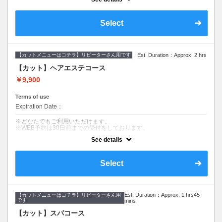
髪のダメージやカラー履歴によって、十分な効果が得られない場合もご
【デザインカット】
ざいます。
・髪のメンテナンスからイメージチェンジま
※ご要望はその旨を備考欄にご記入ください。
で幅広くご要望に寄り添います。
※返答が必要なご質問は公式LINEからお問い合わせをお願いします。
丁寧なカウンセリングでお手入れのしやすい
Select
ご提案をいたします。
クーポンについて
【オーガニックカラー】
【コース内容】
イタリアのオーガニック認証のカラー薬剤を
デザインカット&美髪ケアエステトリートメント&血行促進スパ&シャン
使用します。髪にも頭皮にも優しいグレイカ
【カットメニューはコチラ】リピーターさん用です
Est. Duration：Approx. 2 hrs
プー
ラーです。ダメージが気になる方、頭皮が痒
くなりやすい方にも安心して染められます。
【カット】ヘアエステコース
【デザインカット】
髪のメンテナンスからイメージチェンジまで幅広くご要望に寄り添いま
【美髪ケアエステトリートメント】
￥9,900
す。
９種類の栄養成分と補修成分、コーティング
丁寧なカウンセリングでお悩みを解決し、お手入れのしやすいヘアスタ
成分で健康的でツヤのある髪を作ります。髪
イルを提案します。
Terms of use
質やお悩みに合わせて仕上がりをカスタマイ
ズできます。髪への高い補修効果が得られる
Expiration Date：
【美髪ケアエステトリートメント】
ヘアエステトリートメントで、カラーのアフ
９種類の栄養成分と補修成分、コーティング成分で健康的でツヤのある
ターケアにオススメです。
※どなたでもご利用いただけます。
髪を作ります。髪質やお悩みに合わせて仕上がりをカスタマイズできま
※WEB予約は30日前までの受付をしております。
す。
See details
髪のダメージやカラー履歴によって、十分な効果が得られない場合もご
【血行促進スパ】（10分）
ざいます。
10分のマッサージクリームを使ったヘッドスパです。
※ご要望はその旨を備考欄にご記入ください。
頭皮環境を守り、リラクゼーション効果があります。
※返答が必要なご質問は公式LINEからお問い合わせをお願いします。
Select
クーポンについて
髪のメンテナンスや伸ばしていきたい方にオススメです。
【コース内容】
Est. Duration：Approx. 1 hrs45
【カットメニューはコチラ】リピーターさん用
デザインカット&美髪へアエステトリートメント
です
mins
【デザインカット】
髪のメンテナンスからイメージチェンジまで幅広くご要望に寄り添いま
【カット】スパコース
す。