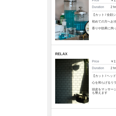
Price
￥1
Duration
2 h
【カット / 全顔
初めての方へお
香りや効果に拘
RELAX
Price
￥1
Duration
2 h
【カット / ヘッ
心を和らげるリ
頭皮をマッサー
も整えます