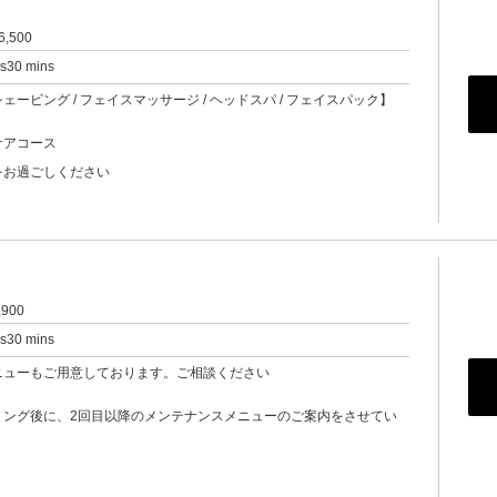
6,500
rs30 mins
顔シェービング / フェイスマッサージ / ヘッドスパ / フェイスパック】
ケアコース
をお過ごしください
,900
rs30 mins
ニューもご用意しております。ご相談ください
リング後に、2回目以降のメンテナンスメニューのご案内をさせてい