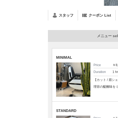
スタッフ
クーポン List
メニュー sel
MINIMAL
Price
￥8
Duration
1 h
【カット / 眉シ
理容の醍醐味を
STANDARD