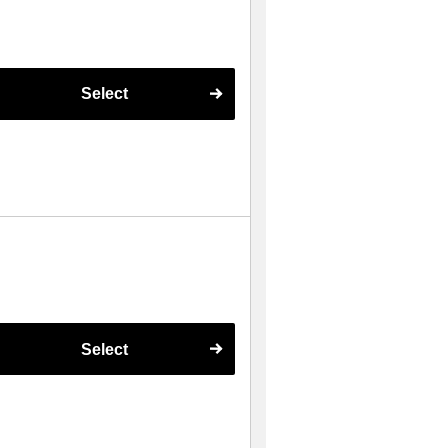
Select
Select