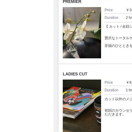
PREMIER
Price
￥1
Duration
2 h
【 カット / 全
贅沢なトータル
至福のひととき
LADIES CUT
Price
￥9
Duration
1 h
カット以外のメ
初回のカウンセ
ただきます。