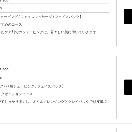
2,100
rs
シェービング / フェイスマッサージ / フェイスパック】
すすめのコース
ったケア剤でのシェービングは、若々しい肌に導いていきます
3,200
rs
ドスパ / 眉シェービング / フェイスパック】
ラクゼーションコース
ジでしっかりほぐし、オイルクレンジングとクレイパックで頭皮環境