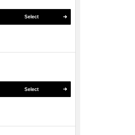
Select
Select