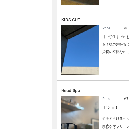
KIDS CUT
Price
￥6
【中学生までの
お子様の気持ち
貸切の空間なの
Head Spa
Price
￥7
【40min】
心を和らげるヘ
頭皮をマッサー