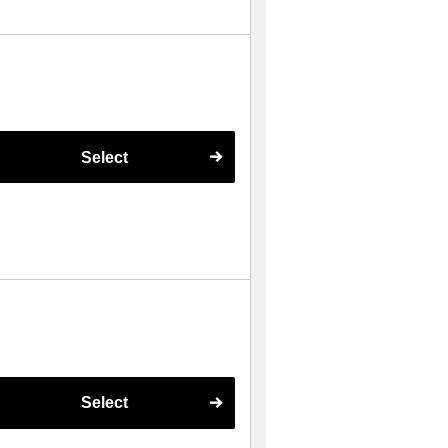
Select
Select