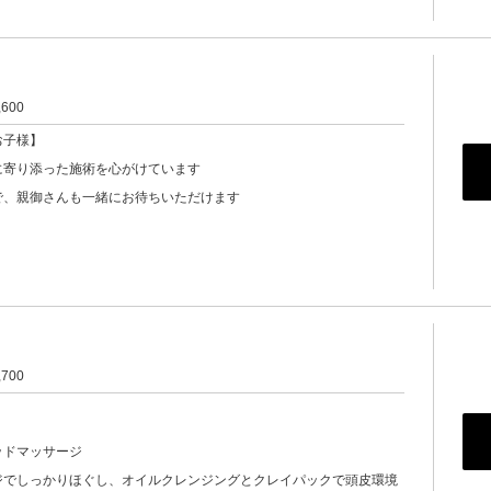
,600
お子様】
に寄り添った施術を心がけています
で、親御さんも一緒にお待ちいただけます
,700
ッドマッサージ
ジでしっかりほぐし、オイルクレンジングとクレイパックで頭皮環境