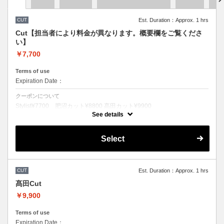
CUT
Est. Duration：Approx. 1 hrs
Cut【担当者により料金が異なります。概要欄をご覧くださ
い】
￥7,700
Terms of use
Expiration Date：
クーポンについて
Stylist¥7700 肥沼カット¥8800 髙田カット¥9900
所要時間_約1時間
See details
カットのみの料金です。
シャンプースタイリンング代が含まれております。
Select
CUT
Est. Duration：Approx. 1 hrs
髙田Cut
￥9,900
Terms of use
Expiration Date：