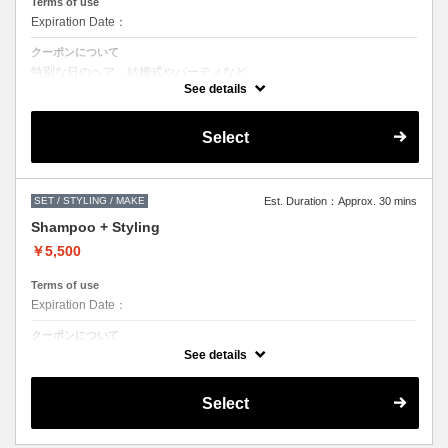
Terms of use
Expiration Date：
クーポンについて
特別な日のヘア、結婚式やパーティなど
アップスタイル、ダウンスタイル、きちっとスタイリングなどなどヘア
See details
アレンジをご希望の方はこちらをお選びください。
●営業時間外でのご予約もご相談ください。
（早朝料金として、１時間ごとに＋2000円になります。）
Select
●担当者により指名料がかかるため料金が異なります。
SET / STYLING / MAKE
Est. Duration：Approx. 30 mins
Shampoo + Styling
￥5,500
Terms of use
Expiration Date：
クーポンについて
シャンプー＋スタイリング
See details
Select