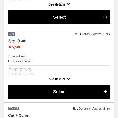
所要時間_約30分
前髪カットのみの料金です。
See details
●その他のメニューとご一緒に選択された場合
シャンプー・スタイリンング代として別途２２００円かかります。
Select
CUT
Est. Duration：Approx. 1 hrs
キッズCut
￥5,500
Terms of use
Expiration Date：
クーポンについて
所要時間_約１時間
お子様用のカットメニューです。
See details
年齢によって料金設定を変更させていただいております。
小学生未満4400円 小学生以上5000円です。
Select
COLOR
Est. Duration：Approx. 2 hrs
Cut + Color