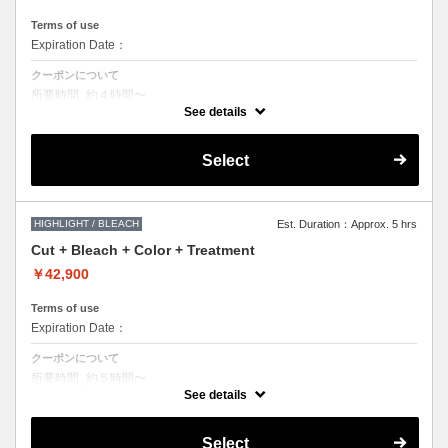
Terms of use
Expiration Date：
クーポンについて
所要時間_約４時間〜
ブリーチによる枝毛切れ毛などのダメージをカットするケアブリーチを
See details
使用した施術です。
●ご希望の色やデザインによっては
Select
1度のブリーチでは表現できない場合もございますので
施術時間、料金が前後する場合がございます。
●髪の長さにより別途ロング料金を頂戴いたします。
HIGHLIGHT / BLEACH
Est. Duration：Approx. 5 hrs
Cut + Bleach + Color + Treatment
￥42,900
Terms of use
Expiration Date：
クーポンについて
所要時間_約５時間〜
ブリーチによる枝毛切れ毛などのダメージをカットするケアブリーチを
See details
使用した施術です。ブリーチオンカラーをご希望の方はこちらを選択く
ださいませ。
Select
●トリートメントは髪質に合わせてご提案させていただいておりますの