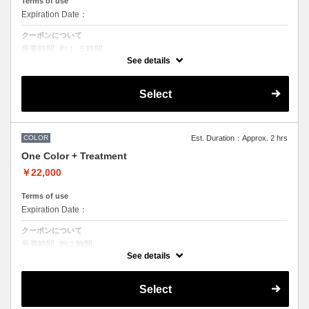
Terms of use
Expiration Date：
クーポンについて
所要時間_約１.５時間
単色カラーリング＋シャンプースタイリング込み
See details
●髪の長さにより別途ロング料金を頂戴いたします。
●ハイライト、ブリーチ、ポイントカラーなどデザインカラーをご希望
Select
の方は別メニューをお選びください。
COLOR
Est. Duration：Approx. 2 hrs
One Color + Treatment
￥22,000
Terms of use
Expiration Date：
クーポンについて
所要時間_約２時間
シャンプースタイリング込み
See details
トリートメントは髪質に合わせてご提案させていただいておりますの
で、 料金が前後する場合がございます。
Select
●ハイライト、ブリーチ、ポイントカラーなどデザインカラーをご希望
の方は別メニューをご選択ください。
●髪の長さにより別途ロング料金を頂戴いたします。