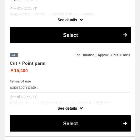
クーポンについて
Stylist¥7700 肥沼カット¥8800 髙田カット¥9900
所要時間_約1時間
See details
カットのみの料金です。
マーブシャンプースタイリンング代が含まれております。
Select
CUT
Est. Duration：Approx. 1 hrs30 mins
Cut + Point parm
￥15,400
Terms of use
Expiration Date：
クーポンについて
前髪パーマ、トップだけのポイントパーマなどをご希望の方。
所要時間_約２時間
See details
シャンプースタイリンング代が含まれております。
パーマのデザイン、髪の毛の長さにより施術時間、金額が前後すること
Select
もございます。
当日担当者にご確認ください。
●担当者により指名料がかかるため料金が異なります。