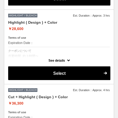
で、 料金が前後する場合がございます。
●ご希望の色やカラー履歴、デザインによっては
1度のブリーチでは表現できない場合もございますので
施術時間、料金が前後する場合がございます。
●髪の長さにより別途ロング料金を頂戴いたします。
HIGHLIGHT / BLEACH
Est. Duration：Approx. 3 hrs
Highlight ( Design ) + Color
￥28,600
Terms of use
Expiration Date：
クーポンについて
所要時間_約３時間〜
ハイライト、デザインカラー、ポイントカラーなど
See details
単色のカラーで表現できないデザインをご希望の方はこちらのメニュー
をお選びください。
Select
●ご希望の色やカラー履歴、デザインによっては
１度のブリーチでは表現できない場合もございますので
施術時間、料金が前後する場合がございます。
●髪の長さにより別途ロング料金を頂戴いたします。
HIGHLIGHT / BLEACH
Est. Duration：Approx. 4 hrs
Cut + Highlight ( Design ) + Color
￥36,300
Terms of use
Expiration Date：