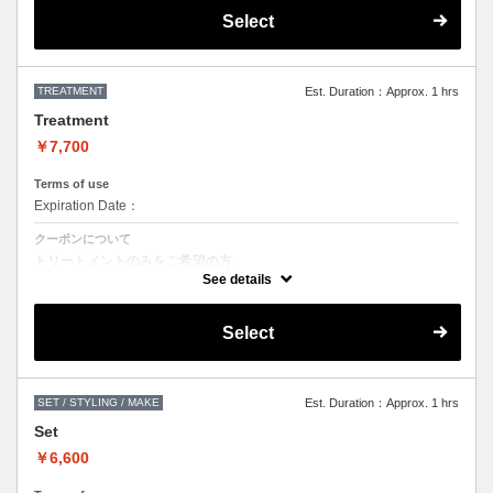
す。
Select
TREATMENT
Est. Duration：Approx. 1 hrs
Treatment
￥7,700
Terms of use
Expiration Date：
クーポンについて
トリートメントのみをご希望の方。
お客様の髪質に合わせたオリジナルシステムケアトリートメント。
See details
カットなしの単品メニューのため、シャンプーブロー代( + 3300円 )を
頂きます。
髪の毛の長さによって、料金が変わります。
Select
SET / STYLING / MAKE
Est. Duration：Approx. 1 hrs
Set
￥6,600