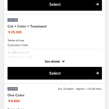
マ、ツイストパーマなどをご希望の方、ポイントカラーなどのデザイン
Select
カラーをご希望の方は最終受付時間が変わるため、
別途メニューがございますのでそちらの選択をお願いしております。
●パーマはデザインによって料金が前後する場合がございます。
●髪の長さにより別途ロング料金を頂戴いたします。
●担当者により指名料がかかるため料金が異なります。
COLOR
Cut + Color + Treatment
￥25,300
Terms of use
Expiration Date：
クーポンについて
所要時間_約３時間
デザインなしの単色カラーリングです。
See details
トリートメントは髪質に合わせてご提案させていただいておりますの
で、
料金が前後する場合がございます。
Select
●髪の長さにより別途ロング料金を頂戴いたします。
●ハイライト、ブリーチ、ポイントカラーなどデザインカラーをご希望
の場合、別メニューを追加でお選びください。
●担当者により指名料がかかるため料金が異なります。
COLOR
Est. Duration：Approx. 1 hrs30 mins
One Color
￥9,900