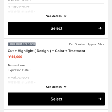
クーポンについて
所要時間_約３時間〜
ハイライト、デザインカラー、ポイントカラーなど
See details
単色のカラーで表現できないデザインをご希望の方はこちらのメニュー
をお選びください。
Select
●ご希望の色やカラー履歴、デザインによっては
１度のブリーチでは表現できない場合もございますので
施術時間、料金が前後する場合がございます。
●髪の長さにより別途ロング料金を頂戴いたします。
HIGHLIGHT / BLEACH
Est. Duration：Approx. 5 hrs
Cut + Highlight ( Design ) + Color + Treatment
￥44,000
Terms of use
Expiration Date：
クーポンについて
所要時間_約３時間〜
ハイライト、デザインカラー、ポイントカラーなど
See details
単色のカラーで表現できないデザインをご希望の方はこちらのメニュー
をお選びください。
Select
●トリートメントは髪質に合わせてご提案させていただいておりますの
で、 料金が前後する場合がございます。
●ご希望の色やカラー履歴、デザインによっては
１度のブリーチでは表現できない場合もございますので