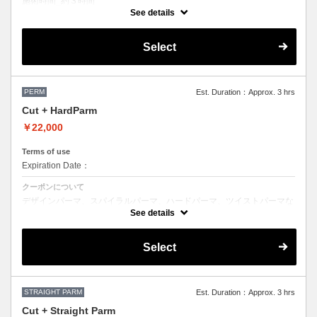
施術時間_約３時間
ホットパーマ（デジタルパーマ）での施術はこちらをお選びください。
See details
●お時間、選択メニューがわからないなどのご不明な点がある場合、お
手数ですが、お電話にてご確認くださいませ。
Select
●担当者により指名料がかかるため料金が異なります。
PERM
Est. Duration：Approx. 3 hrs
Cut + HardParm
￥22,000
Terms of use
Expiration Date：
クーポンについて
デザインパーマ、スパイラルパーマ、ハードパーマ、ツイストパーマな
どをご希望の方はこちらのメニューをご選択ください。
See details
●パーマはデザインによって施術時間、料金が前後する場合がございま
す。
Select
●髪の長さにより別途ロング料金を頂戴いたします。
●担当者により指名料がかかるため料金が異なります。
STRAIGHT PARM
Est. Duration：Approx. 3 hrs
Cut + Straight Parm