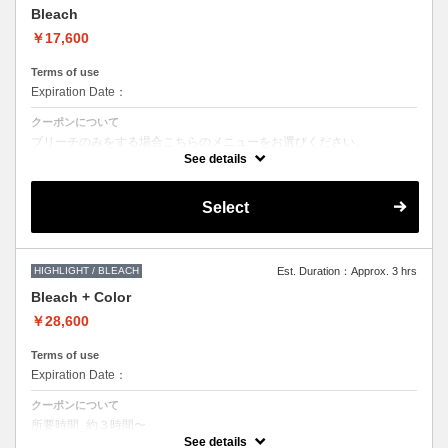
●担当者により指名料がかかるため料金が異なります。
Bleach
￥17,600
Terms of use
Expiration Date：
クーポンについて
ブリーチのみをする場合こちらのメニューをお選びください。
See details
●ご希望の色やデザインによっては
1度のブリーチでは表現できない場合もございますので
施術時間、料金が前後する場合がございます。
Select
●髪の長さにより別途ロング料金を頂戴いたします。
HIGHLIGHT / BLEACH
Est. Duration：Approx. 3 hrs
Bleach + Color
￥28,600
Terms of use
Expiration Date：
クーポンについて
所要時間_約３時間〜
ブリーチによる枝毛切れ毛などのダメージをカットするケアブリーチを
See details