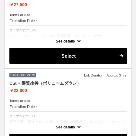
￥27,500
Terms of use
Expiration Date：
クーポンについて
カット＋ストレートパーマ、縮毛矯正、ボリュームダウン
お悩みに合わせて薬の強さや、癖のとる具合を調整させて頂きますの
See details
で、
ご来店いただいた際にご相談させて頂きます。
Select
●髪の長さにより別途ロング料金を頂戴いたします。
●担当者により指名料がかかるため料金が異なります。
STRAIGHT PARM
Est. Duration：Approx. 3 hrs
Cut + 髪質改善（ボリュームダウン）
￥22,000
Terms of use
Expiration Date：
クーポンについて
髪質改善、癖やうねりが気になるけど縮毛矯正をするほどまっすぐにし
ない方。
See details
髪が立ち上がってしまうなど硬さを少し柔らかくすることもできます。
アイロンでの矯正なしで薬を使って手触りをよくするトリートメントで