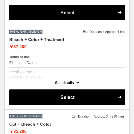
使用した施術です。ブリーチオンカラーをご希望の方はこちらを選択く
ださいませ。
Select
●ご希望の色やカラー履歴、デザインによっては
1度のブリーチでは表現できない場合もございますので
施術時間、料金が前後する場合がございます。
●髪の長さにより別途ロング料金を頂戴いたします。
HIGHLIGHT / BLEACH
Est. Duration：Approx. 4 hrs
Bleach + Color + Treatment
￥37,400
Terms of use
Expiration Date：
クーポンについて
所要時間_約４時間〜
ブリーチによる枝毛切れ毛などのダメージをカットするケアブリーチを
See details
使用した施術です。ブリーチオンカラーをご希望の方はこちらを選択く
ださいませ。
Select
●トリートメントは髪質に合わせてご提案させていただいておりますの
で、 料金が前後する場合がございます。
●ご希望の色やカラー履歴、デザインによっては
1度のブリーチでは表現できない場合もございますので
施術時間、料金が前後する場合がございます。
●髪の長さにより別途ロング料金を頂戴いたします。
HIGHLIGHT / BLEACH
Est. Duration：Approx. 3 hrs30 mins
Cut + Bleach + Color
￥35,200