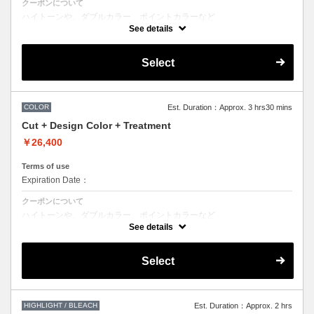
クーポンについて
ハイトーンや、ダブルカラー、ポイントカラーなど
特殊な色味（ブリーチ施術なし）をご希望の方向けです。
See details
ブリーチをご希望の方は別途メニューがございますのでそちらの選択を
お願いしております。
Select
●ワンカラーの基本料金で表示されておりますが、
デザインによって料金が前後します。
●髪の長さにより別途ロング料金を頂戴いたします。
●お時間、選択メニューがわからないなどのご不明な点がある場合、お
手数ですが、お電話にてご確認くださいませ。
●担当者により指名料がかかるため料金が異なります。
COLOR
Est. Duration：Approx. 3 hrs30 mins
Cut + Design Color + Treatment
￥26,400
Terms of use
Expiration Date：
クーポンについて
ハイトーンや、ダブルカラー、ポイントカラーなど
特殊な色味（ブリーチ施術なし）をご希望の方向けです。
See details
ブリーチをご希望の方は別途メニューがございますのでそちらの選択を
お願いしております。
Select
●ワンカラーの基本料金で表示されておりますが、
デザインによって料金が前後します。ご不明な場合は担当者にご確認
くださいませ。
●髪の長さにより別途ロング料金を頂戴いたします。
●お時間、選択メニューがわからないなどのご不明な点がある場合、お
手数ですが、お電話にてご確認くださいませ。
HIGHLIGHT / BLEACH
Est. Duration：Approx. 2 hrs