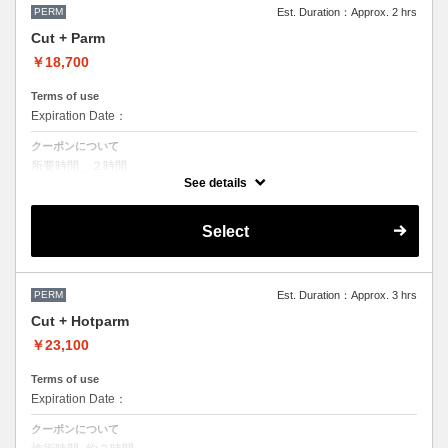
施術時間、料金が前後する場合がございます。
●髪の長さにより別途ロング料金を頂戴いたします。
PERM
Est. Duration：Approx. 2 hrs
Cut + Parm
￥18,700
Terms of use
Expiration Date：
クーポンについて
所要時間＿２時間
通常のケアパーマ、ナチュラルなデザインの施術になります。
See details
●デザインパーマ、デジタルパーマ、スパイラルパーマ、
ハードパーマ、ツイストパーマなどをご希望の方は、最終受付時間が
Select
変わるため、
別途メニューがございますのでそちらの選択をお願いしております。
●パーマはデザインによって施術時間、料金が前後する場合がございま
す。
●ご不明な点がある場合、お手数ですが、お電話にてご確認くださいま
せ。
PERM
Est. Duration：Approx. 3 hrs
●髪の長さにより別途ロング料金を頂戴いたします。
Cut + Hotparm
●担当者により指名料がかかるため料金が異なります。
￥23,100
Terms of use
Expiration Date：
クーポンについて