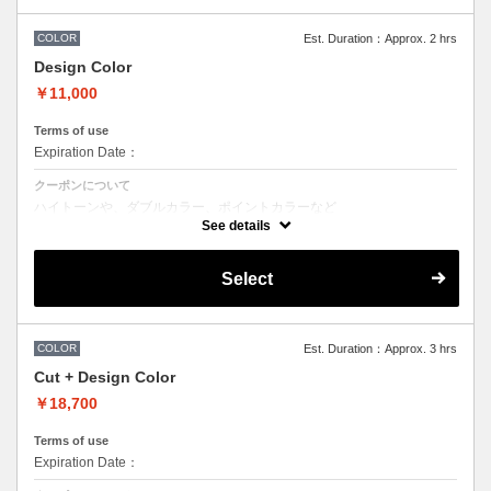
●担当者により指名料がかかるため料金が異なります。
COLOR
Est. Duration：Approx. 2 hrs
Design Color
￥11,000
Terms of use
Expiration Date：
クーポンについて
ハイトーンや、ダブルカラー、ポイントカラーなど
特殊な色味（ブリーチ施術なし）をご希望の方向けです。
See details
ブリーチをご希望の方は別途メニューがございますのでそちらの選択を
お願いしております。
Select
●ワンカラーの基本料金で表示されておりますが、
デザインにより料金が前後します。
●髪の長さにより別途ロング料金を頂戴いたします。
●お時間、選択メニューがわからないなどのご不明な点がある場合、お
手数ですが、お電話にてご確認くださいませ。
●担当者により指名料がかかるため料金が異なります。
COLOR
Est. Duration：Approx. 3 hrs
Cut + Design Color
￥18,700
Terms of use
Expiration Date：