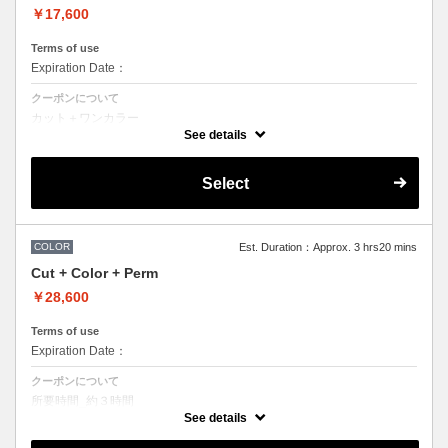
￥17,600
Terms of use
Expiration Date：
クーポンについて
カット＋ワンカラー
所要時間_約２時間
See details
デザインなしの単色カラーリングです。
＊髪の長さにより別途ロング料金を頂戴いたします。
＊ポイントカラーなどデザインカラーをご希望の場合、最終受付時間が
Select
異なりますので、別メニューをお選びください。
●担当者により指名料がかかるため料金が異なります。
COLOR
Est. Duration：Approx. 3 hrs20 mins
Cut + Color + Perm
￥28,600
Terms of use
Expiration Date：
クーポンについて
所要時間_約３時間
デザインなしの単色カラーリングとケアパーマです。
See details
●デザインパーマ、デジタルパーマ、スパイラルパーマ、ハードパー