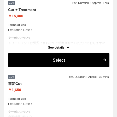
CUT
Est. Duration：Approx. 1 hrs
Cut + Treatment
￥15,400
Terms of use
Expiration Date：
クーポンについて
トリートメントは髪質に合わせてご提案させていただいておりますの
で、
See details
料金が前後する場合がございます。
●髪の長さにより別途ロング料金を頂戴いたします。
●担当者により指名料がかかるため料金が異なります。
Select
CUT
Est. Duration：Approx. 30 mins
前髪Cut
￥1,650
Terms of use
Expiration Date：
クーポンについて