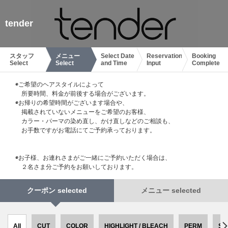
tender
スタッフ
メニュー
Select Date
Reservation
Booking
Select
Select
and Time
Input
Complete
◉ご希望のヘアスタイルによって
所要時間、料金が前後する場合がございます。
◉お帰りの希望時間がございます場合や、
掲載されていないメニューをご希望のお客様、
カラー・パーマの染め直し、かけ直しなどのご相談も、
お手数ですがお電話にてご予約承っております。
◉お子様、お連れさまがご一緒にご予約いただく場合は、
２名さま分ご予約をお願いしております。
クーポン selected
メニュー selected
All
CUT
COLOR
HIGHLIGHT / BLEACH
PERM
ST