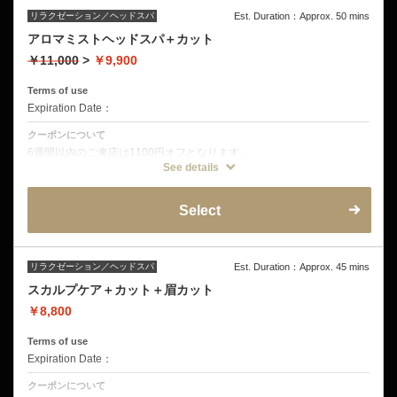
リラクゼーション／ヘッドスパ
Est. Duration：Approx. 50 mins
アロマミストヘッドスパ＋カット
￥11,000
>
￥9,900
Terms of use
Expiration Date：
クーポンについて
6週間以内のご来店は1100円オフとなります。
See details
クーポン詳細
デザインカット
ミストクレンジング
Select
音波振動マッサージ
オープンミストブラビングスパ
皮脂揉みだしシャンプー
頭皮洗浄
ヘッドショルダーマッサージ
リラクゼーション／ヘッドスパ
Est. Duration：Approx. 45 mins
スカルプケア＋カット＋眉カット
￥8,800
Terms of use
Expiration Date：
クーポンについて