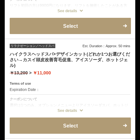
リフト初回の方は9900円になります。リフトを施術したことがある方
は12100
See details
６週間以内のご来店は1100円オフ
独自配合のトリートメントコーティングで髪を傷めずトップの髪を立ち
上げます。髪が細い方、ねこっけの方、トップがつぶれてしまう方など
Select
パーマできない方もオススメ です。一か月程度の周期で繰り返す事で
コーティングがはがれずらくなります。
リラクゼーション／ヘッドスパ
Est. Duration：Approx. 50 mins
ハイクラスヘッドスパ+デザインカット(どれか1つお選びくだ
さい→カスイ頭皮改善育毛促進、アイスソーダ、ホットジェ
ル)
￥13,200
>
￥11,000
Terms of use
Expiration Date：
クーポンについて
選択は1つのみ。オプションメニューよりアイスソーダスパ、ホットジ
ェルスパ、カスイスパのどれかひとつご希望のメニューをお選びくださ
See details
い。
Select