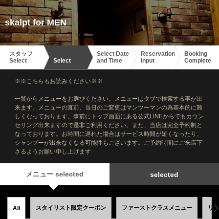
skalpt for MEN
スタッフ
Select Date
Reservation
Booking
Select
Select
and Time
Input
Complete
※※こちらもお読みください※※
一覧からメニューをお選びください。メニューはタブで検索する事が出
来ます。メニューの直前、当日のご変更はマンツーマンの為基本的に難
しくなっております。事前にトップ画面にある公式LINEからでもカウン
セリング出来ますので是非ご利用ください。また、当店は完全予約制と
なっております。お時間に遅れた場合はサービス時間が短くなったり、
シャンプーが出来なくなる可能性もございます。ご予約時間にご来店下
さるようお願い申し上げます
メニュー selected
selected
スタイリスト限定クーポン
ファーストクラスメニュー
リ
All