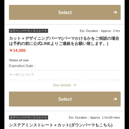
が可能になります。
デザインカットと美容液カラーのセット！こちらは通常のファッション
Select
カラー、白髪染め、マニキュアとなります。残留アルカリを除去するヘ
ッドスパはオプションから選ぶことができます。
ブリーチなどの特殊カラーはタブを一番右までスクロールし、そちらか
らご予約ください。
カラー／パーマ／ストレート
Est. Duration：Approx. 2 hrs
カット＋デザイニングパーマ(パーマかけるかをご相談の場合
は予約の前に公式LINEよりご連絡をお願い致します。)
￥14,300
Terms of use
Expiration Date：
クーポンについて
デザインカット＋デザイニングパーマ、ツイスト、スパイラルなど特殊
パーマは別料金となります。パーマの持ちを良くし、においを軽減する
See details
トリートメントスパも可能です。オプションよりお選びください。
Select
カラー／パーマ／ストレート
Est. Duration：Approx. 1 hrs30 mins
システアミンストレート＋カット(ダウンパーマもこちら)