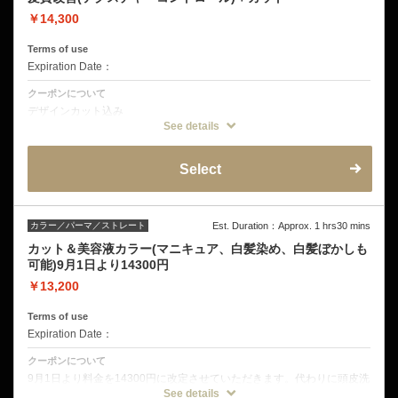
￥14,300
Terms of use
Expiration Date：
クーポンについて
デザインカット込み
酸熱トリートメントなどを使い、広がりやすい髪やパーマ、カラーで傷
See details
んだ髪、年齢と共にパサつきが気になる髪などを扱いやすくコントロー
ルします。施術内容はスタイリストと髪の状態を見ながら相談となり、
数回に分けてご提案させていただく場合もございます。
Select
カラー／パーマ／ストレート
Est. Duration：Approx. 1 hrs30 mins
カット＆美容液カラー(マニキュア、白髪染め、白髪ぼかしも
可能)9月1日より14300円
￥13,200
Terms of use
Expiration Date：
クーポンについて
9月1日より料金を14300円に改定させていただきます。代わりに頭皮洗
浄がメニューにセットとなり、よりカラーの残留を残さず施術すること
See details