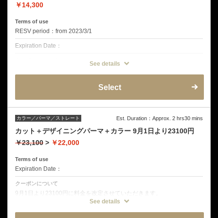
￥14,300
Terms of use
RESV period：from 2023/3/1
Expiration Date：
クーポンについて
See details
髪質改善くせ落とし＋カット くせの伸び方には個人差があります。縮
毛矯正ではありません。前髪アイロン、全体の矯正はオプションメニュ
ーよりお選びください。
Select
カラー／パーマ／ストレート
Est. Duration：Approx. 2 hrs30 mins
カット＋デザイニングパーマ＋カラー 9月1日より23100円
￥23,100
>
￥22,000
Terms of use
Expiration Date：
クーポンについて
9月1日より23100円に料金を改定させていただきます。
カット＋デザイニングパーマ＋カラーのフルコース
See details
化粧品の薬剤を使用し、なるべくダメージを抑えて施術致します。
ヘッドスパなどはオプションから追加可能です