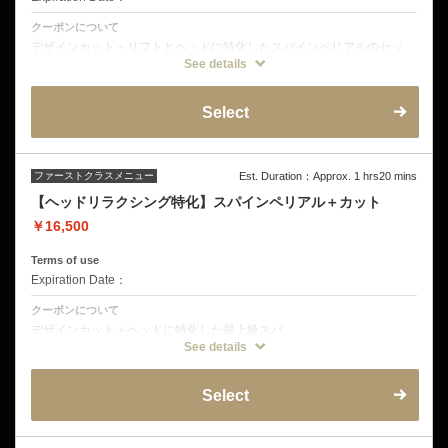
クーポンについて
デザインカット＋リフトとヘッドに特化したスパインペリアルのセッ
ト。
See details
６週間以内のご来店は1100円オフ！
クーポンに含まれる詳細
Select
デザインカット
フルフラットフットマッサージ
ミストクレンジング
音波振動マッサージ
オープンミストブラビングスパ
皮脂揉みだしシャンプー
ファーストクラスメニュー
Est. Duration：Approx. 1 hrs20 mins
頭皮洗浄
【ヘッドリラクシング特化】スパインペリアル＋カット
タオルトリートメント
フィンガープレッシャー
￥16,500
頭皮トリートメント
ヘッドショルダーマッサージ
エレクトロポレーション
Terms of use
リフトアップコーティング
Expiration Date：
クーポンについて
デザインカット＋ヘッドに特化した最上級スパ。
フルフラットシャンプー台で頭と同時に機械によるフットマッサージを
See details
致します。
重点的に頭の疲れを取りたい方。睡眠不足を感じる方に。4週間以内施
術1100円オフ！
Select
クーポン詳細
デザインカット
フルフラットフットマッサージ
ミストクレンジング