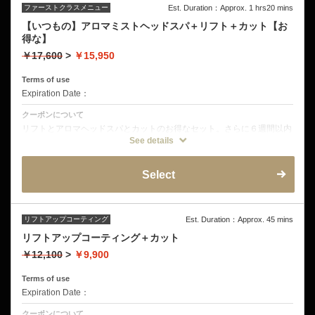
音波振動マッサージ
ファーストクラスメニュー
Est. Duration：Approx. 1 hrs20 mins
オープンミストブラビングスパ
【いつもの】アロマミストヘッドスパ＋リフト＋カット【お
皮脂揉みだしシャンプー
頭皮洗浄
得な】
タオルトリートメント
フィンガープレッシャー
￥17,600
>
￥15,950
頭皮トリートメント
ヘッドショルダーマッサージ
Terms of use
エレクトロポレーション
Expiration Date：
クーポンについて
リフトとアロマヘッドスパとカットのお得なセット。さらに６週間以内
のご来店は1100円オフ！
See details
クーポン詳細
Select
デザインカット
ミストクレンジング
音波振動マッサージ
オープンミストブラビングスパ
皮脂揉みだしシャンプー
頭皮洗浄
リフトアップコーティング
Est. Duration：Approx. 45 mins
ヘッド&ショルダーマッサージ
リフトアップコーティング＋カット
リフトアップコーティング
￥12,100
>
￥9,900
Terms of use
Expiration Date：
クーポンについて