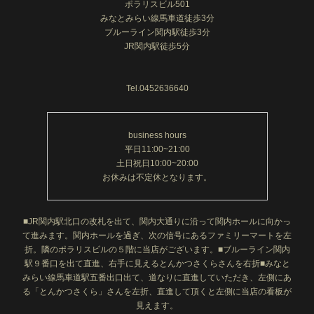
ポラリスビル501
みなとみらい線馬車道徒歩3分
ブルーライン関内駅徒歩3分
JR関内駅徒歩5分
Tel.0452636640
business hours
平日11:00~21:00
土日祝日10:00~20:00
お休みは不定休となります。
■JR関内駅北口の改札を出て、関内大通りに沿って関内ホールに向かっ
て進みます。関内ホールを過ぎ、次の信号にあるファミリーマートを左
折。隣のポラリスビルの５階に当店がございます。■ブルーライン関内
駅９番口を出て直進、右手に見えるとんかつさくらさんを右折■みなと
みらい線馬車道駅五番出口出て、道なりに直進していただき、左側にあ
る「とんかつさくら」さんを左折、直進して頂くと左側に当店の看板が
見えます。