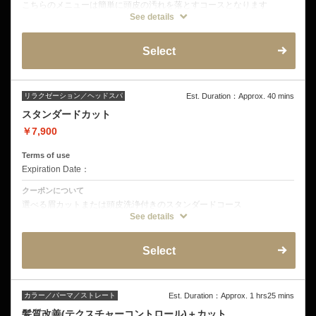
こちらのメニューは簡単に頭皮の汚れを落とすコースとなります
See details
クーポン詳細
デザインカット
オイルヒートクレンジング
Select
マッサージシャンプー
頭皮洗浄
ヘッド&ショルダーマッサージ
眉カット
リラクゼーション／ヘッドスパ
Est. Duration：Approx. 40 mins
スタンダードカット
￥7,900
Terms of use
Expiration Date：
クーポンについて
選べる眉カットまたは頭皮洗浄付きのスタンダードコース
See details
クーポン詳細
リラクゼーションシャンプー
デザインカット
Select
ブラッシングショートスパ
カラー／パーマ／ストレート
Est. Duration：Approx. 1 hrs25 mins
髪質改善(テクスチャーコントロール)＋カット