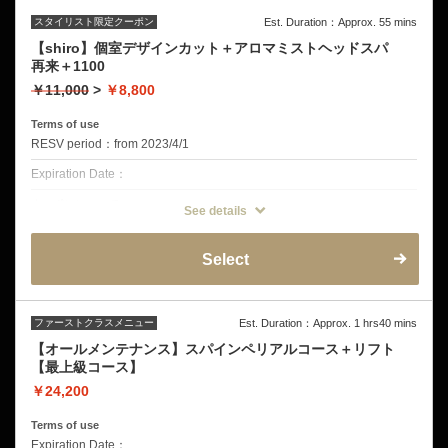
スタイリスト限定クーポン
Est. Duration：Approx. 55 mins
【shiro】個室デザインカット＋アロマミストヘッドスパ
再来＋1100
￥11,000
>
￥8,800
Terms of use
RESV period：from 2023/4/1
Expiration Date：
クーポンについて
See details
再来店の方は＋1100円となります。 6週間割引きは12月をもちまして
終了とさせていただきました。
今後もサービス向上に努めてまいります。よろしくお願いいたします。
Select
クーポン詳細
デザインカット
ミストクレンジング
音波振動マッサージ
ファーストクラスメニュー
Est. Duration：Approx. 1 hrs40 mins
オープンミストブラビングスパ
皮脂揉みだしシャンプー
【オールメンテナンス】スパインペリアルコース＋リフト
頭皮洗浄
【最上級コース】
ヘッド&ショルダーマッサージ
￥24,200
Terms of use
Expiration Date：