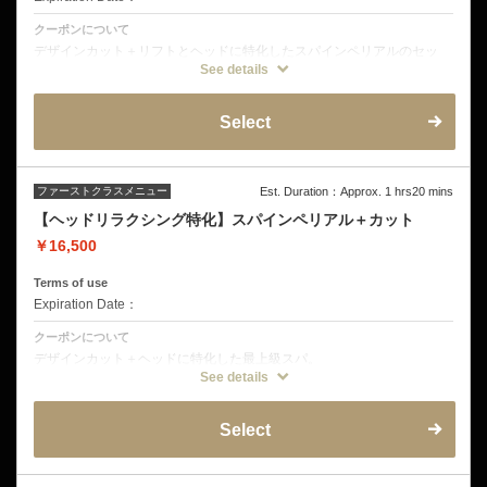
クーポンについて
デザインカット＋リフトとヘッドに特化したスパインペリアルのセッ
ト。
See details
６週間以内のご来店は1100円オフ！
クーポンに含まれる詳細
Select
デザインカット
フルフラットフットマッサージ
ミストクレンジング
音波振動マッサージ
オープンミストブラビングスパ
皮脂揉みだしシャンプー
ファーストクラスメニュー
Est. Duration：Approx. 1 hrs20 mins
頭皮洗浄
【ヘッドリラクシング特化】スパインペリアル＋カット
タオルトリートメント
フィンガープレッシャー
￥16,500
頭皮トリートメント
ヘッドショルダーマッサージ
エレクトロポレーション
Terms of use
リフトアップコーティング
Expiration Date：
クーポンについて
デザインカット＋ヘッドに特化した最上級スパ。
フルフラットシャンプー台で頭と同時に機械によるフットマッサージを
See details
致します。
重点的に頭の疲れを取りたい方。睡眠不足を感じる方に。4週間以内施
術1100円オフ！
Select
クーポン詳細
デザインカット
フルフラットフットマッサージ
ミストクレンジング