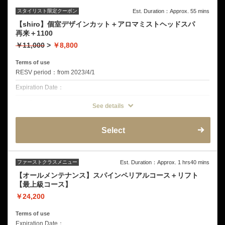
スタイリスト限定クーポン
Est. Duration：Approx. 55 mins
【shiro】個室デザインカット＋アロマミストヘッドスパ
再来＋1100
￥11,000
>
￥8,800
Terms of use
RESV period：from 2023/4/1
Expiration Date：
クーポンについて
See details
再来店の方は＋1100円となります。 6週間割引きは12月をもちまして
終了とさせていただきました。
今後もサービス向上に努めてまいります。よろしくお願いいたします。
Select
クーポン詳細
デザインカット
ミストクレンジング
音波振動マッサージ
ファーストクラスメニュー
Est. Duration：Approx. 1 hrs40 mins
オープンミストブラビングスパ
皮脂揉みだしシャンプー
【オールメンテナンス】スパインペリアルコース＋リフト
頭皮洗浄
【最上級コース】
ヘッド&ショルダーマッサージ
￥24,200
Terms of use
Expiration Date：