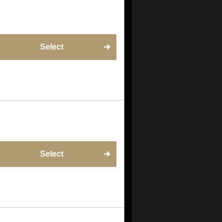
Select
Select