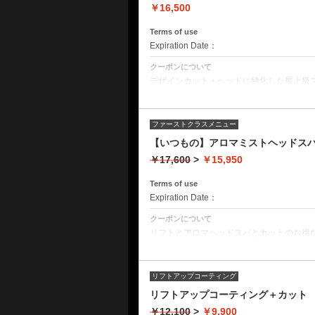
￥16,500
Terms of use
Expiration Date：
クーポンについて
デザインカット＋ヘッドに特化した最上級
フルフラットシャンプー台で頭と同時に機
重点的に頭の疲れを取りたい方。睡眠不足を
クーポン詳細
ファーストクラスメニュー
デザインカット
フルフラットフットマッサージ
【いつもの】アロマミストヘッドスパ
ミストクレンジング
音波振動マッサージ
￥17,600
>
￥15,950
オープンミストブラビングスパ
皮脂揉みだしシャンプー
頭皮洗浄
Terms of use
タオルトリートメント
Expiration Date：
フィンガープレッシャー
頭皮トリートメント
ヘッドショルダーマッサージ
クーポンについて
エレクトロポレーション
リフトとアロマヘッドスパとカットのお得な
クーポン詳細
デザインカット
リフトアップコーティング
ミストクレンジング
音波振動マッサージ
リフトアップコーティング＋カット 
オープンミストブラビングスパ
皮脂揉みだしシャンプー
￥12,100
>
￥9,900