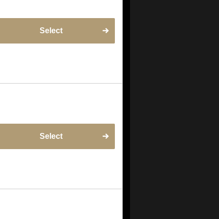
Select
Select