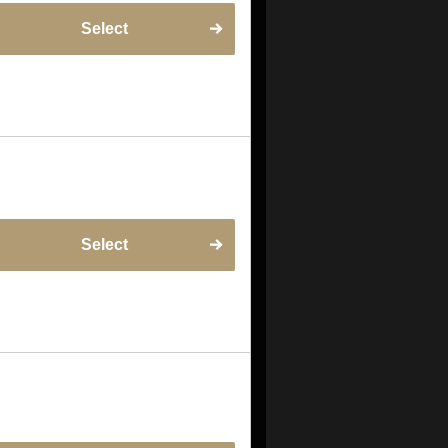
Select
Select