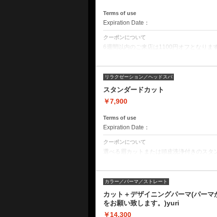
Terms of use
Expiration Date：
クーポンについて
6週間以内のご来店は1100円オフとなりま
クーポン詳細
デザインカット
ミストクレンジング
リラクゼーション／ヘッドスパ
音波振動マッサージ
オープンミストブラビングスパ
スタンダードカット
皮脂揉みだしシャンプー
頭皮洗浄
￥7,900
ヘッドショルダーマッサージ
Terms of use
Expiration Date：
クーポンについて
選べる眉カットまたは頭皮洗浄付きのスタ
クーポン詳細
リラクゼーションシャンプー
デザインカット
カラー／パーマ／ストレート
ブラッシングショートスパ
カット＋デザイニングパーマ(パーマ
をお願い致します。)yuri
￥14,300