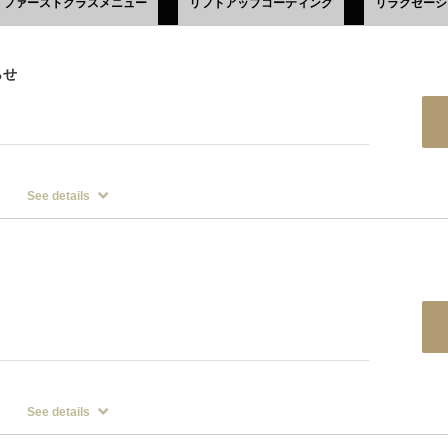
ファーストクラスメニュー
リフトアップコーティング
リラクゼーシ
らせ
。
ード主要５社、ペイペイ、交通系IC(Suicaなど)、クイックペイ、
See details
なります。大多数のキャッシュレス決済に対応しております。現金での
たします。
応スタッフは理容師のみとなります。
See details
ング＆襟そり＋お顔全体ミストシェービング＋フェイス保湿パック＋