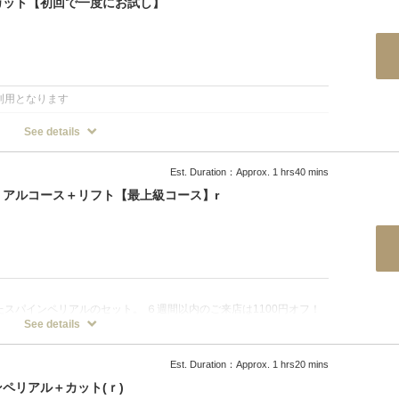
カット【初回で一度にお試し】
利用となります
See details
トアップコーティングのコース！
す。
Est. Duration：Approx. 1 hrs40 mins
アルコース＋リフト【最上級コース】r
スパインペリアルのセット。 ６週間以内のご来店は1100円オフ！
フルフラットフットマッサージ ミストクレンジング 音波振動マッサー
See details
だしシャンプー 頭皮洗浄 タオルトリートメント フィンガープレッシ
ーマッサージ エレクトロポレーション リフトアップコーティング
Est. Duration：Approx. 1 hrs20 mins
ペリアル＋カット(ｒ)