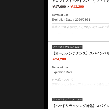
アロマミストヘッドスパ＋リフト＋
￥17,600
>
￥13,200
Terms of use
Expiration Date：2026/08/31
当店にご来店されたことのない方のみのご
クーポンについて
オープンミストを使ったヘッドスパとリフ
もちろん一人一人に合わせたカットつきで
ファーストクラスメニュー
クーポン詳細
デザインカット
【オールメンテナンス】スパインペリ
ミストクレンジング
音波振動マッサージ
￥24,200
オープンミストブラビングスパ
皮脂揉みだしシャンプー
頭皮洗浄
Terms of use
リフトアップコーティング
Expiration Date：
ヘッド&ショルダーマッサージ
クーポンについて
デザインカット＋リフトとヘッドに特化した
クーポンに含まれる詳細 デザインカット 
ジ オープンミストブラビングスパ 皮脂揉み
ャー 頭皮トリートメント ヘッドショルダ
ファーストクラスメニュー
【ヘッドリラクシング特化】スパイン