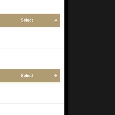
Select
Select