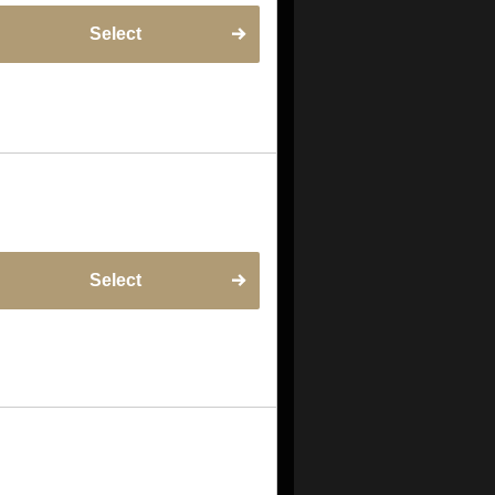
Select
Select