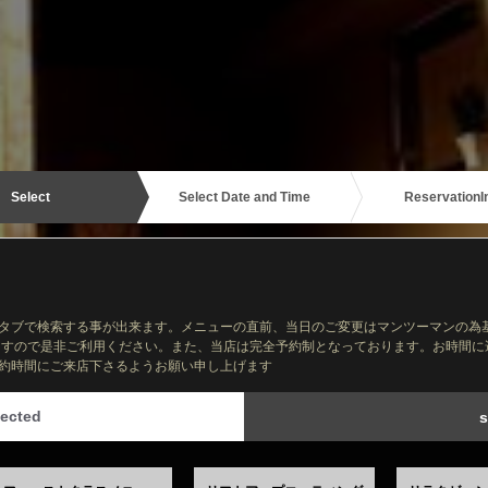
Select
Select Date and Time
Reservation
I
タブで検索する事が出来ます。メニューの直前、当日のご変更はマンツーマンの為
来ますので是非ご利用ください。また、当店は完全予約制となっております。お時間
約時間にご来店下さるようお願い申し上げます
ected
s