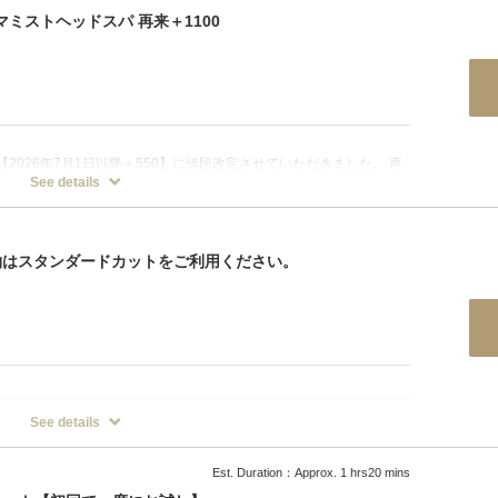
マミストヘッドスパ 再来＋1100
2026年7月1日以降＋550】に値段改定させていただきました。 再
See details
ジング 音波振動マッサージ オープンミストブラビングスパ 皮脂揉み
ーマッサージ
予約はスタンダードカットをご利用ください。
See details
ドカットをご利用ください。今後もサービス向上に努めてまいりま
Est. Duration：Approx. 1 hrs20 mins
イドスタイリング！