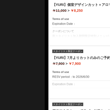
【YURI】個室デザインカット＋アロ
￥11,000
>
￥8,250
Terms of use
Expiration Date：
クーポンについて
新スタイリスト加入期間限定特別メニュー!【
来店の方は＋1100円となります。
クーポン詳細 デザインカット ミストクレン
だしシャンプー 頭皮洗浄 ヘッド&ショルダ
スタイリスト限定クーポン
【YURI】7月よりカットのみのご
￥7,900
>
￥7,900
Terms of use
RESV period：to 2026/6/30
Expiration Date：
クーポンについて
7月よりカットのみのご予約はスタンダー
す。
再来店の方は＋1100となります。
スタイリスト限定クーポン
メンズ専門店の実力をお試し！オーダーメ