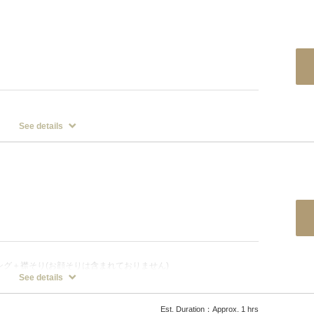
応スタッフは理容師のみとなります。
See details
ング＆襟そり＋ミストフェイシャルエステ＋フェイス保湿パック＋頭
グ＋襟そり(お顔そりは含まれておりません)
See details
応スタッフは理容師のみとなります。
Est. Duration：Approx. 1 hrs