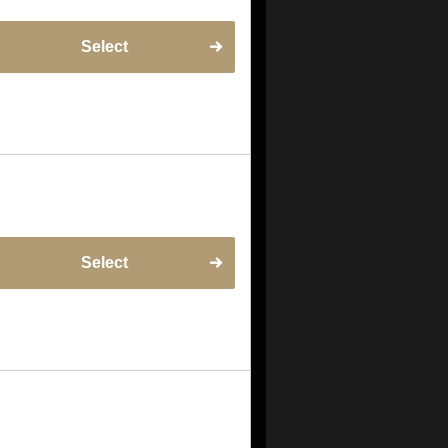
Select
Select