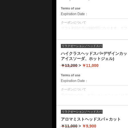
頭皮洗浄
ヘッド&ショルダーマッサージ
リフトアップコーティング
Terms of use
Expiration Date：
クーポンについて
リフト初回の方は9900円になります。リフト
フ 独自配合のトリートメントコーティン
方、トップがつぶれてしまう方などパーマ
ィングがはがれずらくなります。
リラクゼーション／ヘッドスパ
ハイクラスヘッドスパ+デザインカッ
アイスソーダ、ホットジェル)
￥13,200
>
￥11,000
Terms of use
Expiration Date：
クーポンについて
選択は1つのみ。オプションメニューより
希望のメニューをお選びください。
リラクゼーション／ヘッドスパ
アロマミストヘッドスパ＋カット
￥11,000
>
￥9,900