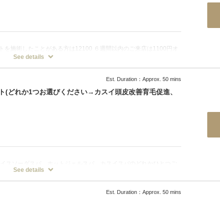
を施術したことがある方は12100 ６週間以内のご来店は1100円オ
グで髪を傷めずトップの髪を立ち上げます。髪が細い方、ねこっけの
See details
できない方もオススメ です。一か月程度の周期で繰り返す事でコーテ
Est. Duration：Approx. 50 mins
ト(どれか1つお選びください→カスイ頭皮改善育毛促進、
アイスソーダスパ、ホットジェルスパ、カスイスパのどれかひとつご
See details
Est. Duration：Approx. 50 mins