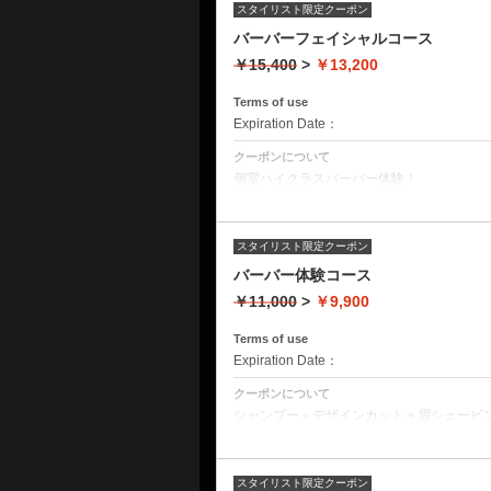
スタイリスト限定クーポン
バーバーフェイシャルコース
￥15,400
>
￥13,200
Terms of use
Expiration Date：
クーポンについて
個室ハイクラスバーバー体験！
カミソリを使える理容師限定メニュー。対
シャンプー＋デザインカット＋眉シェービ
皮洗浄
スタイリスト限定クーポン
バーバー体験コース
￥11,000
>
￥9,900
Terms of use
Expiration Date：
クーポンについて
シャンプー＋デザインカット＋眉シェービン
手軽に個室ハイクラスバーバー体験！
カミソリを使える理容師限定メニュー。対
スタイリスト限定クーポン