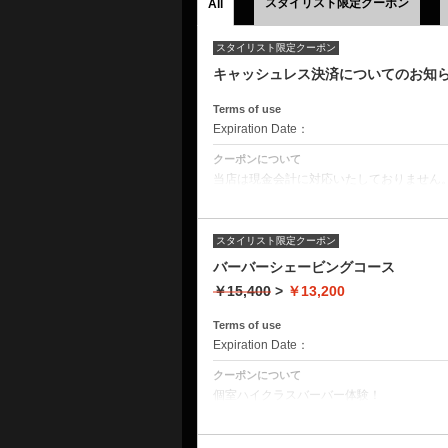
スタイリスト限定クーポン
All
スタイリスト限定クーポン
キャッシュレス決済についてのお知
Terms of use
Expiration Date：
クーポンについて
当店は現金会計に対応いたしておりません
お支払いでご利用いただけるのはクレジットカ
ID、電子マネー、各種バーコード決済と
お支払いはできませんのでご注意お願いい
スタイリスト限定クーポン
バーバーシェービングコース
￥15,400
>
￥13,200
Terms of use
Expiration Date：
クーポンについて
個室ハイクラスバーバー体験！
カミソリを使える理容師限定メニュー。対
シャンプー＋デザインカット＋眉シェービ
頭皮洗浄