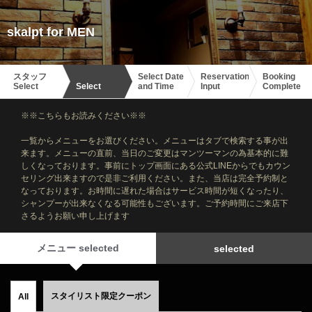
skalpt for MEN
スタッフ
Select Date
Reservation
Booking
Select
Select
and Time
Input
Complete
※※こちらもお読みください※※
一覧からメニューをお選びください。メニューはタブで検索する事が出
来ます。メニューの直前、当日のご変更はマンツーマンの為基本的に難
しくなっております。事前にトップ画面にある公式LINEからでもカウン
セリング出来ますので是非ご利用ください。また、当店は完全予約制と
なっております。お時間に遅れた場合はサービス時間が短くなったり、
シャンプーが出来なくなる可能性もございます。ご予約時間にご来店下
さるようお願い申し上げます
メニュー selected
selected
スタイリスト限定クーポン
All