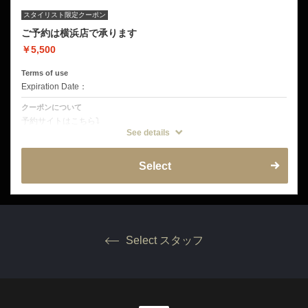
スタイリスト限定クーポン
ご予約は横浜店で承ります
￥5,500
Terms of use
Expiration Date：
クーポンについて
予約サイトはこちら⤵
https://reservia.jp/reserve/staff/d7b748e432?start_page=1&is_guest=1
See details
横浜店に空きがある場合もございます。予約が満席の際は横浜店もご検
討いただけますと幸いです。
（横浜店でのご予約となります。店舗を間違いのないよう確認をお願い
Select
いたします。）
Select スタッフ