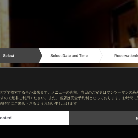
Select
Select Date and Time
Reservation
I
タブで検索する事が出来ます。メニューの直前、当日のご変更はマンツーマンの為
来ますので是非ご利用ください。また、当店は完全予約制となっております。お時間
約時間にご来店下さるようお願い申し上げます
ected
s