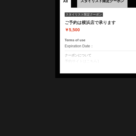
スタイリスト限定クーポン
All
スタイリスト限定クーポン
ご予約は横浜店で承ります
￥5,500
Terms of use
Expiration Date：
クーポンについて
予約サイトはこちら⤵
https://reservia.jp/reserve/staff/d7b748e
横浜店に空きがある場合もございます。予
（横浜店でのご予約となります。店舗を間