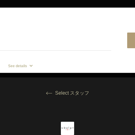
432?start_page=1&is_guest=1
See details
約が満席の際は横浜店もご検討いただけますと幸いです。
違いのないよう確認をお願いいたします。）
Select スタッフ