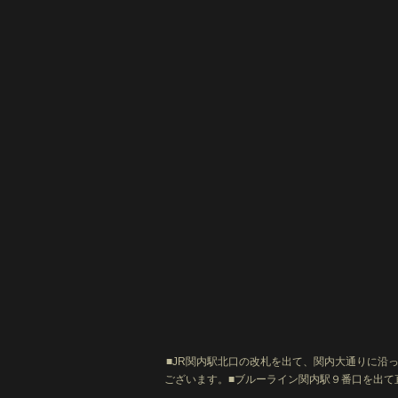
■JR関内駅北口の改札を出て、関内大通りに沿
ございます。■ブルーライン関内駅９番口を出て