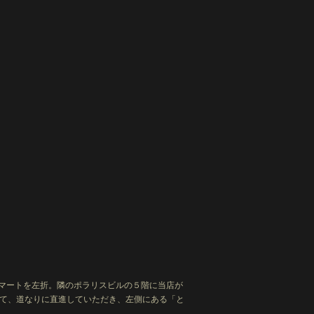
ーマートを左折。隣のポラリスビルの５階に当店が
出て、道なりに直進していただき、左側にある「と