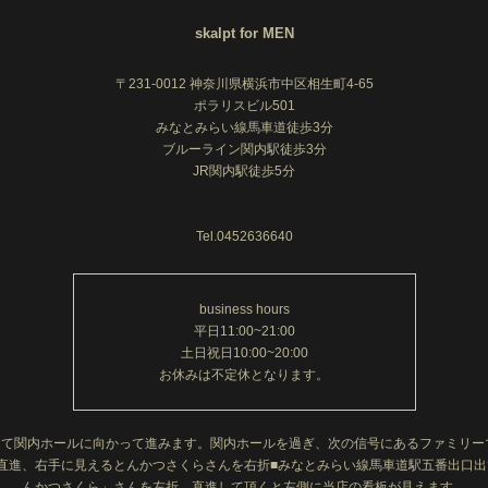
skalpt for MEN
〒231-0012 神奈川県横浜市中区相生町4-65
ポラリスビル501
みなとみらい線馬車道徒歩3分
ブルーライン関内駅徒歩3分
JR関内駅徒歩5分
Tel.0452636640
business hours
平日11:00~21:00
土日祝日10:00~20:00
お休みは不定休となります。
って関内ホールに向かって進みます。関内ホールを過ぎ、次の信号にあるファミリ
直進、右手に見えるとんかつさくらさんを右折■みなとみらい線馬車道駅五番出口
んかつさくら」さんを左折、直進して頂くと左側に当店の看板が見えます。