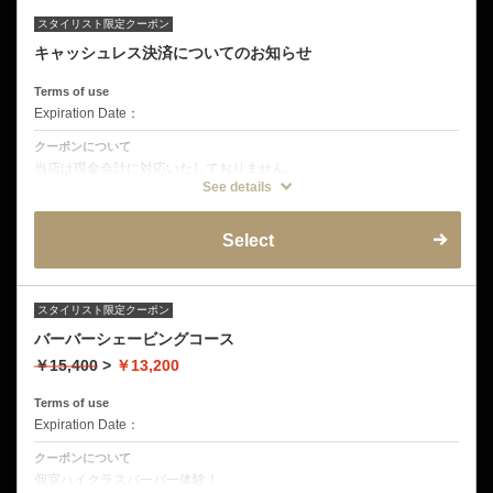
スタイリスト限定クーポン
キャッシュレス決済についてのお知らせ
Terms of use
Expiration Date：
クーポンについて
当店は現金会計に対応いたしておりません。
お支払いでご利用いただけるのはクレジットカード主要５社、ペイペ
See details
イ、交通系IC(Suicaなど)、クイックペイ、ID、電子マネー、各種バー
コード決済となります。大多数のキャッシュレス決済に対応しておりま
す。現金でのお支払いはできませんのでご注意お願いいたします。
Select
スタイリスト限定クーポン
バーバーシェービングコース
￥15,400
>
￥13,200
Terms of use
Expiration Date：
クーポンについて
個室ハイクラスバーバー体験！