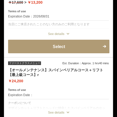
￥17,600
>
￥13,200
Terms of use
Expiration Date：2026/08/31
当店にご来店されたことのない方のみのご利用となります
クーポンについて
See details
オープンミストを使ったヘッドスパとリフトアップコーティングのコー
ス！
もちろん一人一人に合わせたカットつきです。
Select
クーポン詳細
デザインカット
ミストクレンジング
音波振動マッサージ
ファーストクラスメニュー
Est. Duration：Approx. 1 hrs40 mins
オープンミストブラビングスパ
皮脂揉みだしシャンプー
【オールメンテナンス】スパインペリアルコース＋リフト
頭皮洗浄
【最上級コース】r
リフトアップコーティング
ヘッド&ショルダーマッサージ
￥24,200
Terms of use
Expiration Date：
クーポンについて
デザインカット＋リフトとヘッドに特化したスパインペリアルのセッ
ト。 ６週間以内のご来店は1100円オフ！ クーポンに含まれる詳細 デザ
See details
インカット フルフラットフットマッサージ ミストクレンジング 音波振