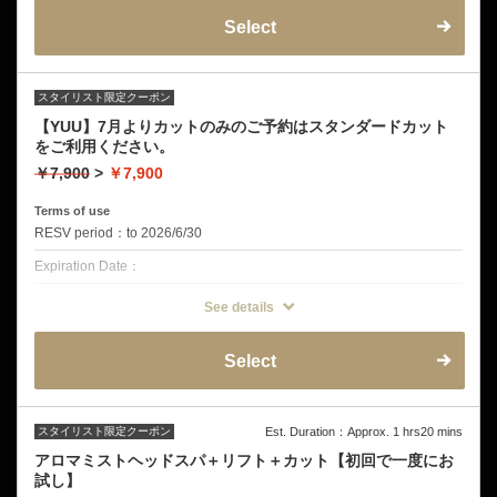
Select
クーポン詳細
デザインカット
ミストクレンジング
音波振動マッサージ
オープンミストブラビングスパ
皮脂揉みだしシャンプー
スタイリスト限定クーポン
頭皮洗浄
【YUU】7月よりカットのみのご予約はスタンダードカット
ヘッド&ショルダーマッサージ
をご利用ください。
￥7,900
>
￥7,900
Terms of use
RESV period：to 2026/6/30
Expiration Date：
クーポンについて
See details
7月よりカットのみのご予約はスタンダードカットをご利用ください。
今後もサービス向上に努めてまいります。再来店の方は＋1100となり
ます。
Select
メンズ専門店の実力をお試し！オーダーメイドスタイリング！
スタイリスト限定クーポン
Est. Duration：Approx. 1 hrs20 mins
アロマミストヘッドスパ＋リフト＋カット【初回で一度にお
試し】