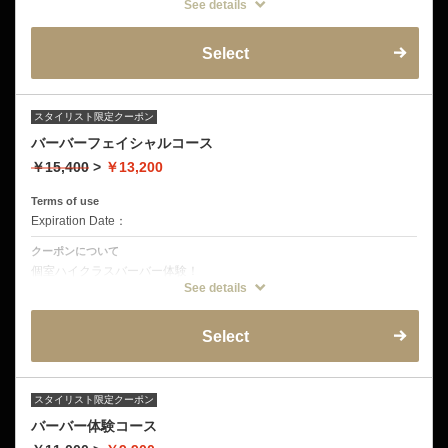
カミソリを使える理容師限定メニュー。対応スタッフは理容師のみとな
See details
ります。
シャンプー＋デザインカット＋眉シェービング＆襟そり＋お顔全体ミス
Select
トシェービング＋フェイス保湿パック＋頭皮洗浄
スタイリスト限定クーポン
バーバーフェイシャルコース
￥15,400
>
￥13,200
Terms of use
Expiration Date：
クーポンについて
個室ハイクラスバーバー体験！
カミソリを使える理容師限定メニュー。対応スタッフは理容師のみとな
See details
ります。
シャンプー＋デザインカット＋眉シェービング＆襟そり＋ミストフェイ
Select
シャルエステ＋フェイス保湿パック＋頭皮洗浄
スタイリスト限定クーポン
バーバー体験コース