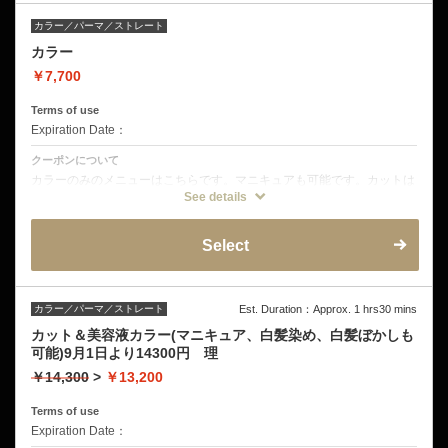
カラー／パーマ／ストレート
カラー
￥7,700
Terms of use
Expiration Date：
クーポンについて
カラーのみのメニューはこちらです。マニキュアも可能です。カットは
別途となります。
See details
こちらのメニューのみのご予約は別途シャンプーブロー料金2200円を
頂きます。
Select
カラー／パーマ／ストレート
Est. Duration：Approx. 1 hrs30 mins
カット＆美容液カラー(マニキュア、白髪染め、白髪ぼかしも
可能)9月1日より14300円 理
￥14,300
>
￥13,200
Terms of use
Expiration Date：