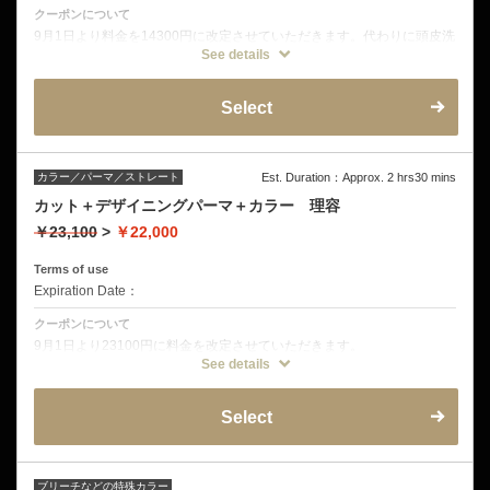
クーポンについて
9月1日より料金を14300円に改定させていただきます。代わりに頭皮洗
浄がメニューにセットとなり、よりカラーの残留を残さず施術すること
See details
が可能になります。
デザインカットと美容液カラーのセット！こちらは通常のファッション
Select
カラー、白髪染め、マニキュアとなります。残留アルカリを除去するヘ
ッドスパはオプションから選ぶことができます。
ブリーチなどの特殊カラーはタブを一番右までスクロールし、そちらか
らご予約ください。
カラー／パーマ／ストレート
Est. Duration：Approx. 2 hrs30 mins
カット＋デザイニングパーマ＋カラー 理容
￥23,100
>
￥22,000
Terms of use
Expiration Date：
クーポンについて
9月1日より23100円に料金を改定させていただきます。
カット＋デザイニングパーマ＋カラーのフルコース
See details
化粧品の薬剤を使用し、なるべくダメージを抑えて施術致します。
ヘッドスパなどはオプションから追加可能です
Select
ブリーチなどの特殊カラー