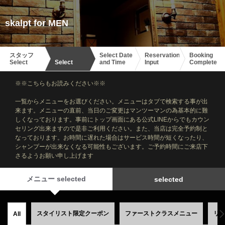
skalpt for MEN
スタッフ
Select Date
Reservation
Booking
Select
Select
and Time
Input
Complete
※※こちらもお読みください※※
一覧からメニューをお選びください。メニューはタブで検索する事が出
来ます。メニューの直前、当日のご変更はマンツーマンの為基本的に難
しくなっております。事前にトップ画面にある公式LINEからでもカウン
セリング出来ますので是非ご利用ください。また、当店は完全予約制と
なっております。お時間に遅れた場合はサービス時間が短くなったり、
シャンプーが出来なくなる可能性もございます。ご予約時間にご来店下
さるようお願い申し上げます
メニュー selected
selected
スタイリスト限定クーポン
ファーストクラスメニュー
リ
All