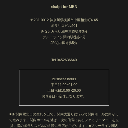
skalpt for MEN
〒231-0012 神奈川県横浜市中区相生町4-65
ポラリスビル501
みなとみらい線馬車道徒歩3分
ブルーライン関内駅徒歩3分
JR関内駅徒歩5分
Tel.0452636640
business hours
平日11:00~21:00
土日祝日10:00~20:00
お休みは不定休となります。
■JR関内駅北口の改札を出て、関内大通りに沿って関内ホールに向かっ
て進みます。関内ホールを過ぎ、次の信号にあるファミリーマートを左
折。隣のポラリスビルの５階に当店がございます。■ブルーライン関内