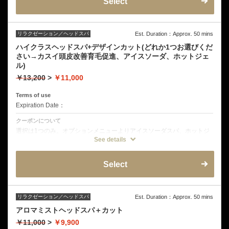
Select
くなります。
リラクゼーション／ヘッドスパ
Est. Duration：Approx. 50 mins
ハイクラスヘッドスパ+デザインカット(どれか1つお選びくだ
さい→カスイ頭皮改善育毛促進、アイスソーダ、ホットジェ
ル)
￥13,200
>
￥11,000
Terms of use
Expiration Date：
クーポンについて
選択は1つのみ。オプションメニューよりアイスソーダスパ、ホットジ
ェルスパ、カスイスパのどれかひとつご希望のメニューをお選びくださ
See details
い。
Select
リラクゼーション／ヘッドスパ
Est. Duration：Approx. 50 mins
アロマミストヘッドスパ＋カット
￥11,000
>
￥9,900