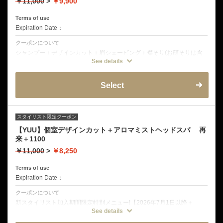
￥11,000
>
￥9,900
Terms of use
Expiration Date：
クーポンについて
シャンプー＋デザインカット＋眉シェービング＋襟そり(お顔そりは含
まれておりません)
See details
手軽に個室ハイクラスバーバー体験！
カミソリを使える理容師限定メニュー。対応スタッフは理容師のみとな
ります。
Select
スタイリスト限定クーポン
【YUU】個室デザインカット＋アロマミストヘッドスパ 再
来＋1100
￥11,000
>
￥8,250
Terms of use
Expiration Date：
クーポンについて
新スタイリスト加入期間限定特別メニュー!【2026年7月1日以降＋
550】に値段改定させていただきました。 再来店の方は＋1100円とな
See details
ります。