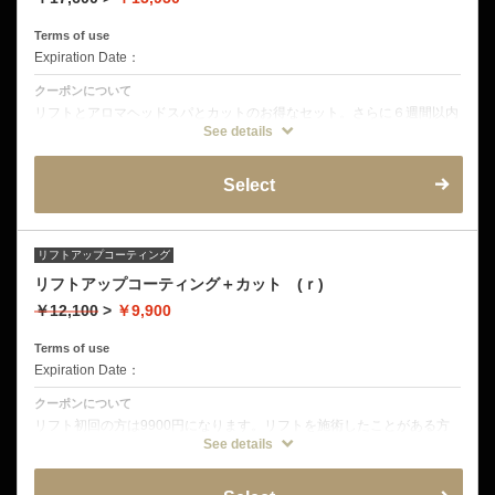
頭皮トリートメント
ヘッドショルダーマッサージ
Terms of use
エレクトロポレーション
Expiration Date：
クーポンについて
リフトとアロマヘッドスパとカットのお得なセット。さらに６週間以内
のご来店は1100円オフ！
See details
クーポン詳細
Select
デザインカット
ミストクレンジング
音波振動マッサージ
オープンミストブラビングスパ
皮脂揉みだしシャンプー
頭皮洗浄
リフトアップコーティング
ヘッド&ショルダーマッサージ
リフトアップコーティング＋カット (ｒ)
リフトアップコーティング
￥12,100
>
￥9,900
Terms of use
Expiration Date：
クーポンについて
リフト初回の方は9900円になります。リフトを施術したことがある方
は12100 ６週間以内のご来店は1100円オフ 独自配合のトリートメント
See details
コーティングで髪を傷めずトップの髪を立ち上げます。髪が細い方、ね
こっけの方、トップがつぶれてしまう方などパーマできない方もオスス
メ です。一か月程度の周期で繰り返す事でコーティングがはがれずら