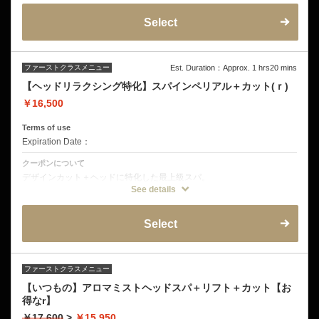
動マッサージ オープンミストブラビングスパ 皮脂揉みだしシャンプー
頭皮洗浄 タオルトリートメント フィンガープレッシャー 頭皮トリート
Select
メント ヘッドショルダーマッサージ エレクトロポレーション リフトア
ップコーティング
ファーストクラスメニュー
Est. Duration：Approx. 1 hrs20 mins
【ヘッドリラクシング特化】スパインペリアル＋カット(ｒ)
￥16,500
Terms of use
Expiration Date：
クーポンについて
デザインカット＋ヘッドに特化した最上級スパ。
フルフラットシャンプー台で頭と同時に機械によるフットマッサージを
See details
致します。
重点的に頭の疲れを取りたい方。睡眠不足を感じる方に。4週間以内施
術1100円オフ！
Select
クーポン詳細
デザインカット
フルフラットフットマッサージ
ミストクレンジング
音波振動マッサージ
ファーストクラスメニュー
オープンミストブラビングスパ
【いつもの】アロマミストヘッドスパ＋リフト＋カット【お
皮脂揉みだしシャンプー
頭皮洗浄
得なr】
タオルトリートメント
フィンガープレッシャー
￥17,600
>
￥15,950