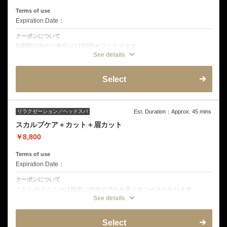
Terms of use
Expiration Date：
クーポンについて
6週間以内のご来店は1100円オフとなります。
See details
クーポン詳細
デザインカット
ミストクレンジング
Select
音波振動マッサージ
オープンミストブラビングスパ
皮脂揉みだしシャンプー
頭皮洗浄
ヘッドショルダーマッサージ
リラクゼーション／ヘッドスパ
Est. Duration：Approx. 45 mins
スカルプケア＋カット＋眉カット
￥8,800
Terms of use
Expiration Date：
クーポンについて
こちらのメニューは簡単に頭皮の汚れを落とすコースとなります
See details
クーポン詳細
デザインカット
オイルヒートクレンジング
Select
マッサージシャンプー