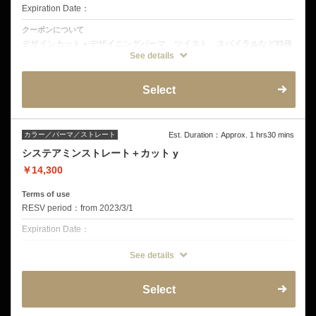
Expiration Date：
クーポンについて
デザインカット＋デザイニングパーマ、ツイスト、スパイラルなど特殊
パーマは別料金となります。パーマの持ちを良くし、においを軽減する
See details
トリートメントスパも可能です。オプションよりお選びください。
Select
カラー／パーマ／ストレート
Est. Duration：Approx. 1 hrs30 mins
システアミンストレート＋カット y
￥14,300
Terms of use
RESV period：from 2023/3/1
Expiration Date：
クーポンについて
See details
髪質改善くせ落とし＋カット くせの伸び方には個人差があります。縮
毛矯正ではありません。前髪アイロンはオプションからお選びくださ
い。
Select