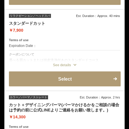
頭皮洗浄
ヘッド&ショルダーマッサージ
眉カット
リラクゼーション／ヘッドスパ
Est. Duration：Approx. 40 mins
スタンダードカット
￥7,900
Terms of use
Expiration Date：
クーポンについて
選べる眉カットまたは頭皮洗浄付きのスタンダードコース
See details
クーポン詳細
リラクゼーションシャンプー
デザインカット
Select
ブラッシングショートスパ
カラー／パーマ／ストレート
Est. Duration：Approx. 2 hrs
カット＋デザイニングパーマ(パーマかけるかをご相談の場合
は予約の前に公式LINEよりご連絡をお願い致します。)
￥14,300
Terms of use