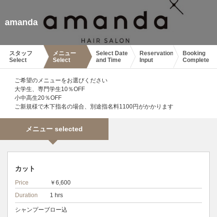
amanda
スタッフ
メニュー
Select Date
Reservation
Booking
Select
Select
and Time
Input
Complete
ご希望のメニューをお選びください
大学生、専門学生10％OFF
小中高生20％OFF
ご新規様で木下指名の場合、別途指名料1100円がかかります
メニュー selected
カット
Price
￥6,600
Duration
1 hrs
シャンプーブロー込