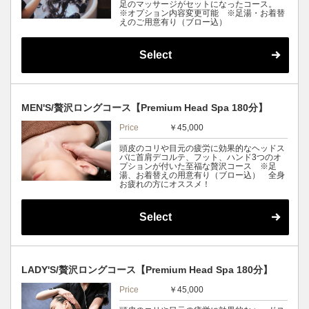
足のマッサージがセットになったコース。
※オプション内容変更可能 ※足湯・お着替
えのご用意有り（ブロー込）
Select
MEN'S/贅沢ロングコース【Premium Head Spa 180分】
Price
￥45,000
頭皮のコリや目元の疲労に効果的なヘッドス
パに首肩デコルテ、フット、ハンド3つのオ
プションが付いた至福な贅沢コース ※足
湯、お着替えの用意有り（ブロー込） 全身
お疲れの方にオススメ！
Select
LADY'S/贅沢ロングコース【Premium Head Spa 180分】
Price
￥45,000