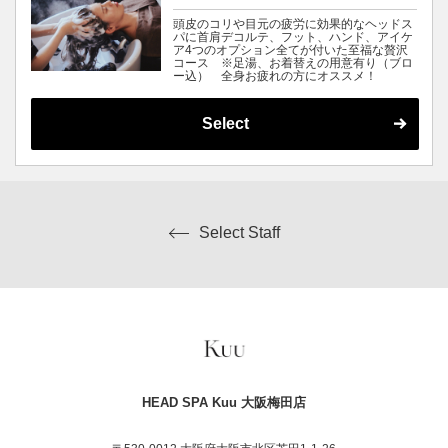
頭皮のコリや目元の疲労に効果的なヘッドス
パに首肩デコルテ、フット、ハンド、アイケ
ア4つのオプション全てが付いた至福な贅沢
コース ※足湯、お着替えの用意有り（ブロ
ー込） 全身お疲れの方にオススメ！
Select
Select Staff
HEAD SPA Kuu 大阪梅田店