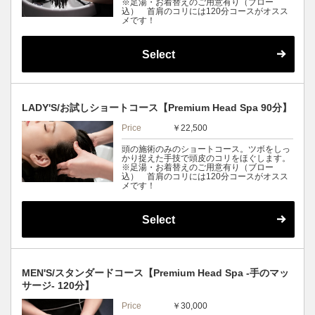
※足湯・お着替えのご用意有り（ブロー
込） 首肩のコリには120分コースがオスス
メです！
Select
LADY'S/お試しショートコース【Premium Head Spa 90分】
Price
￥22,500
頭の施術のみのショートコース。ツボをしっ
かり捉えた手技で頭皮のコリをほぐします。
※足湯・お着替えのご用意有り（ブロー
込） 首肩のコリには120分コースがオスス
メです！
Select
MEN'S/スタンダードコース【Premium Head Spa -手のマッ
サージ- 120分】
Price
￥30,000