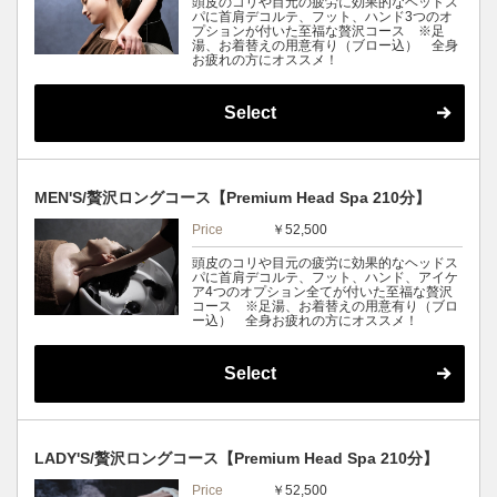
頭皮のコリや目元の疲労に効果的なヘッドス
パに首肩デコルテ、フット、ハンド3つのオ
プションが付いた至福な贅沢コース ※足
湯、お着替えの用意有り（ブロー込） 全身
お疲れの方にオススメ！
Select
MEN'S/贅沢ロングコース【Premium Head Spa 210分】
Price
￥52,500
頭皮のコリや目元の疲労に効果的なヘッドス
パに首肩デコルテ、フット、ハンド、アイケ
ア4つのオプション全てが付いた至福な贅沢
コース ※足湯、お着替えの用意有り（ブロ
ー込） 全身お疲れの方にオススメ！
Select
LADY'S/贅沢ロングコース【Premium Head Spa 210分】
Price
￥52,500