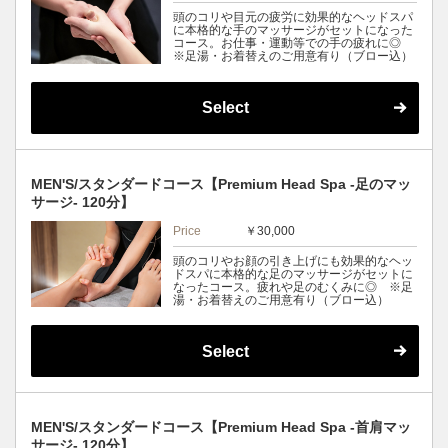
頭のコリや目元の疲労に効果的なヘッドスパ
に本格的な手のマッサージがセットになった
コース。お仕事・運動等での手の疲れに◎
※足湯・お着替えのご用意有り（ブロー込）
Select
MEN'S/スタンダードコース【Premium Head Spa -足のマッ
サージ- 120分】
Price
￥30,000
頭のコリやお顔の引き上げにも効果的なヘッ
ドスパに本格的な足のマッサージがセットに
なったコース。疲れや足のむくみに◎ ※足
湯・お着替えのご用意有り（ブロー込）
Select
MEN'S/スタンダードコース【Premium Head Spa -首肩マッ
サージ- 120分】