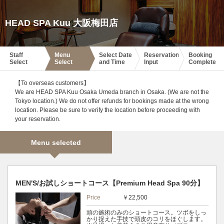
HEAD SPA Kuu 大阪梅田店
Staff
Menu
Select Date
Reservation
Booking
Select
Select
and Time
Input
Complete
【To overseas customers】
We are HEAD SPA Kuu Osaka Umeda branch in Osaka. (We are not the
Tokyo location.) We do not offer refunds for bookings made at the wrong
location. Please be sure to verify the location before proceeding with
your reservation.
Menu selected
MEN'S/お試しショートコース【Premium Head Spa 90分】
Price
￥22,500
頭の施術のみのショートコース。ツボをしっ
かり捉えた手技で頭皮のコリをほぐします。