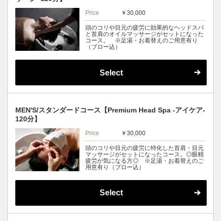
Price
￥30,000
頭のコリや目元の疲労に効果的なヘッドスパ
と首肩のオイルマッサージがセットになった
コース。 ※足湯・お着替えのご用意有り
（ブロー込）
Select
MEN'S/スタンダードコース【Premium Head Spa -アイケア-
120分】
Price
￥30,000
頭のコリや目元の疲労に特化した首肩・目元
マッサージがセットになったコース。◎眼精
疲労が気になる方◎ ※足湯・お着替えのご
用意有り（ブロー込）
Select