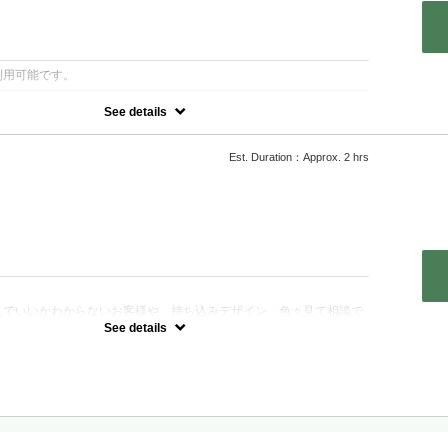
：
利用可能です。
See details
ラーネイル、オーロラネイルの中からいずれかひとつお選び頂けます♪
ラはグラデーションも可能です。
Est. Duration：Approx. 2 hrs
：
んでいいかわからないお客様や、持ち込みデザイン、色々見て相談で
へ！
See details
ンによって前後する場合がございます。