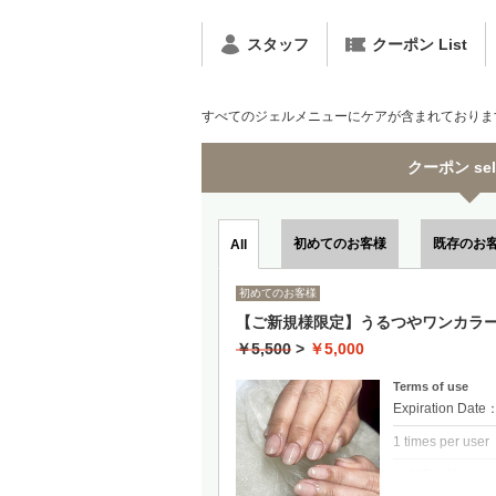
スタッフ
クーポン List
すべてのジェルメニューにケアが含まれておりま
クーポン sel
初めてのお客様
既存のお
All
初めてのお客様
【ご新規様限定】うるつやワンカラー
￥5,500
>
￥5,000
Terms of use
Expiration Date
1 times per user
ご来店が初めて