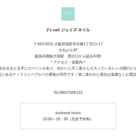
J’s nail ジェイズ ネイル
〒563-0032 大阪府池田市石橋1丁目11-17
大丸ビル3F
阪急石橋阪大前駅 西出口から徒歩30秒
＊アクセス・道案内＊
街側)を出ると左手にローソンがあり、向かいに不二家さんの入っているレンガ調のビ
近にあるティファニーブルーの看板が目印です！道に迷われた場合は遠慮なくお電話
Tel.09027066133
business hours
10:00～18：30（完全予約制）