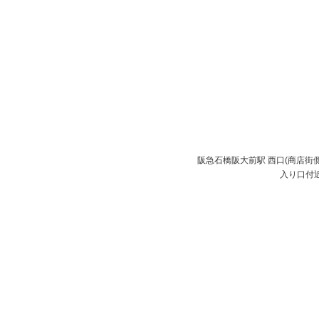
阪急石橋阪大前駅 西口(商店
入り口付