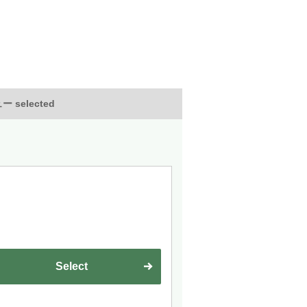
 selected
Select