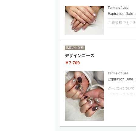
Terms of use
Expiration Date
ご新規様でもご
クーポンについて
マグネット、ミ
ミラー、オーロ
既存のお客様
デザインコース
￥7,700
Terms of use
Expiration Date
クーポンについて
どのコースを選
決めたいお客様
お値段はデザイ