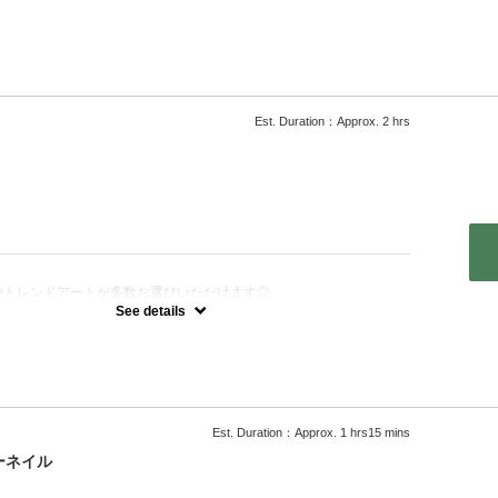
わったワンカラー
でお付け替えまでキレイなネイルを…♪
Est. Duration：Approx. 2 hrs
：
やトレンドアートが多数お選びいただけます◎
もOK！
See details
どは別途料金がかかります初回オフ無料/ケア込み)
Est. Duration：Approx. 1 hrs15 mins
ーネイル