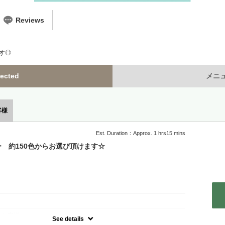
Reviews
す◎
ected
メニュー
客様
Est. Duration：Approx. 1 hrs15 mins
 約150色からお選び頂けます☆
：
のお客様
See details