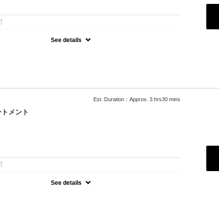
：
可
See details
ワンカラー◆
で幅い広いカラーに◆
+￥550,L+￥1650] デザインカラー+3300～/トリートメント変更可
Est. Duration：Approx. 3 hrs30 mins
ートメント
：
可
See details
1回+カラー
ケアブリーチカラーで艶のある仕上がり
￥3300,L+￥4400 デザインカラー+3300～/トリートメント変更