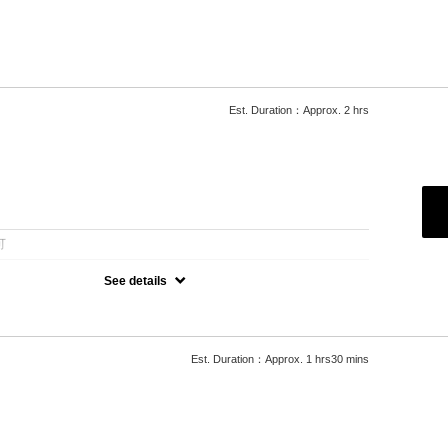
ラーとカット◆骨格に合わせた似合わせカット◆
+￥550,L+￥1650～] デザインカラー+3300～/トリートメント変更
Est. Duration：Approx. 2 hrs
：
可
See details
の新規クーポンになります◆
メンズ、レディス対応が異なります。担当者指名時の説明をご覧くだ
Est. Duration：Approx. 1 hrs30 mins
イストスパイラルパーマ＋1100～
追加可
+￥550,L+￥1100]