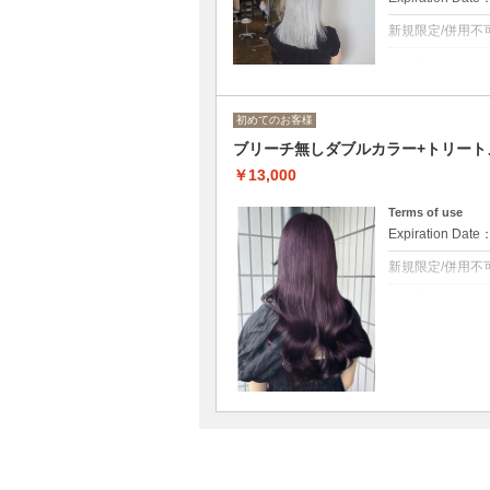
新規限定/併用不
クーポンについて
カット+ケアブリ
ダメージレスな
初めてのお客様
◆ロング料金あり[
更可/
ブリーチ無しダブルカラー+トリート
￥13,000
Terms of use
Expiration Date
新規限定/併用不
クーポンについて
ブリーチを使用
ダメージや色落
◆ロング料金あり[
更可/