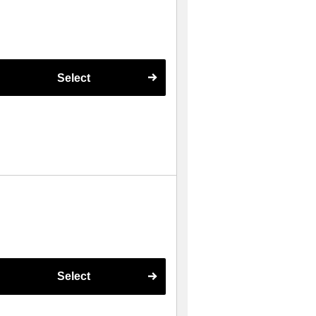
Select
Select