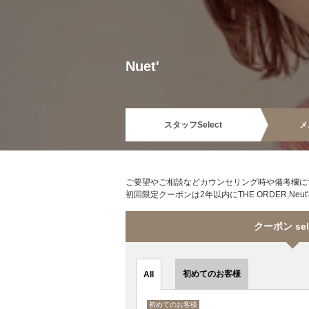
Nuet'
スタッフ
Select
メ
ご要望やご相談などカウンセリング時や備考欄に
初回限定クーポンは2年以内にTHE ORDER,N
クーポン sel
初めてのお客様
All
初めてのお客様