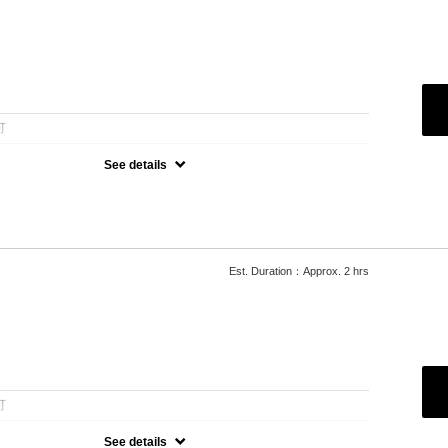
：
可
See details
とトリートメントがセットになったクーポン
メントも追加料金でできます。
Est. Duration：Approx. 2 hrs
：
可
See details