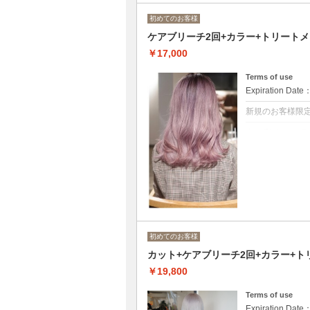
ヘッドスパでリ
初めてのお客様
メです！
ケアブリーチ2回+カラー+トリート
￥17,000
Terms of use
Expiration Date
新規のお客様限
クーポンについて
ブリーチ2回+カラ
ダメージレスな
◆ロング料金あり[
可
初めてのお客様
カット+ケアブリーチ2回+カラー+ト
￥19,800
Terms of use
Expiration Date