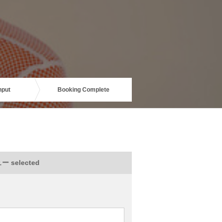
nput
Booking Complete
 selected