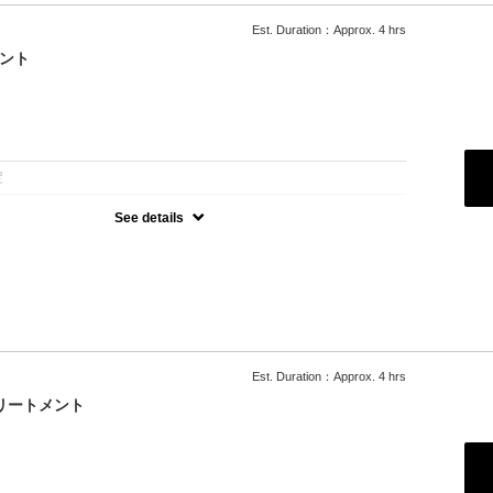
ラクゼーションと頭皮をケアしながらカットされたいお客様におスス
Est. Duration：Approx. 4 hrs
メント
：
定
See details
ー/
ケアブリーチカラーで艶のある仕上がり
M+￥3300,L+￥5500 デザインカラー+3300～/トリートメント変更
Est. Duration：Approx. 4 hrs
リートメント
：