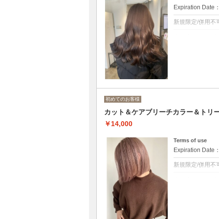
Expiration Date
新規限定/併用不
クーポンについて
ブリーチなしの
こだわりの薬剤
ロング料金あり[M
初めてのお客様
カット＆ケアブリーチカラー＆トリ
￥14,000
Terms of use
Expiration Date
新規限定/併用不
クーポンについて
カット＋ブリーチ
ダメージレスな
◆ロング料金[M+