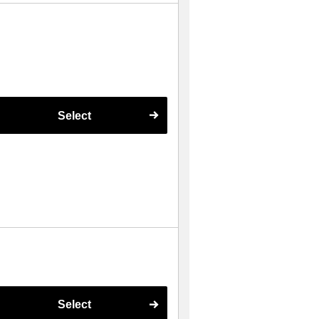
Select
Select