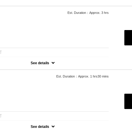
Est. Duration：Approx. 3 hrs
：
可
See details
ー/
ケアブリーチカラーで艶のある仕上がりに◆
+￥3300,L+￥4400 デザインカラー+3300～/トリートメント変更可/
Est. Duration：Approx. 1 hrs30 mins
：
可
See details
スパのクーポン