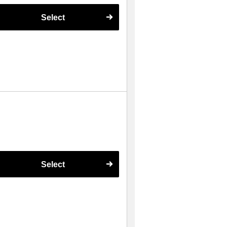
Select
Select