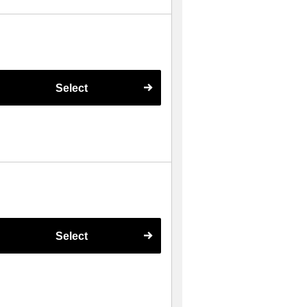
Select
Select