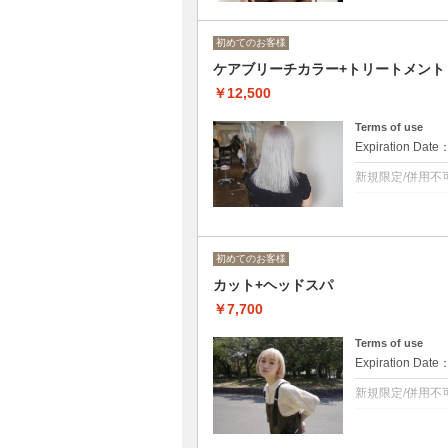
初めてのお客様
ケアブリーチカラー+トリートメント
￥12,500
Terms of use
Expiration Date
新規限定/併用不
クーポンについて
ブリーチ1回+カラ
ダメージレスな
ロング料金あり[M
初めてのお客様
カット+ヘッドスパ
￥7,700
Terms of use
Expiration Date
新規限定/併用不
クーポンについて
カット＋ヘッド