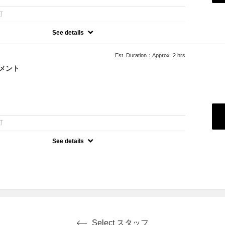
可
See details
ーチ2回+カラーのメニューになります。
ケアブリーチカラーで艶のある仕上がりに
Est. Duration：Approx. 2 hrs
M+￥3300,L+￥5500～ デザインカラー+3300～/トリートメント変
メント
：
可
See details
しないダブルカラー。
ちが気になる方はこちら
M+￥3300,L+￥4400～ デザインカラー+3300～/トリートメント変
Select スタッフ