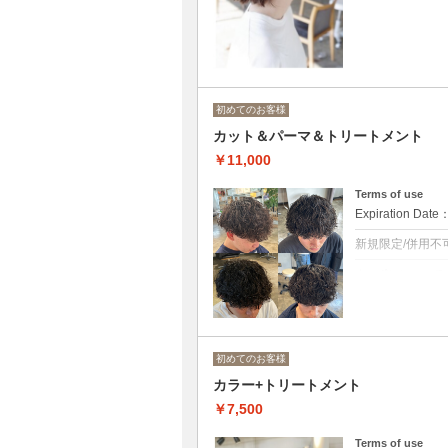
ブリーチ無しカ
ロング料金あり[M
可
初めてのお客様
カット＆パーマ＆トリートメント
￥11,000
Terms of use
Expiration Date
新規限定/併用不
クーポンについて
カット＋パーマ
男女使用可能
※担当者により
さい。
初めてのお客様
波巻きパーマ、ツ
カラー+トリートメント
トリートメント
￥7,500
◆ロング料金あり[M
Terms of use