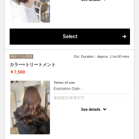
ブリーチ無しカラーとカット◆骨格に合わせ
た似合わせカット◆
ロング料金あり[M+￥550,L+￥1650～] デザ
インカラー+3300～/トリートメント変更可
Select
初めてのお客様
Est. Duration：Approx. 1 hrs30 mins
カラー+トリートメント
￥7,500
Terms of use
Expiration Date：
新規限定/併用不可
クーポンについて
See details
ブリーチなしのワンカラー◆
こだわりの薬剤で幅い広いカラーに◆
ロング料金あり[M+￥550,L+￥1650] デザイ
ンカラー+3300～/トリートメント変更可