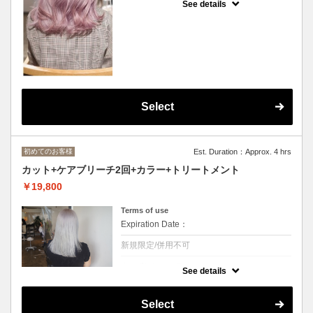
See details
ブリーチ2回+カラー/
ダメージレスなケアブリーチカラーで艶のあ
る仕上がり
◆ロング料金あり[M+￥3300,L+￥5500 デザ
インカラー+3300～/トリートメント変更可
Select
初めてのお客様
Est. Duration：Approx. 4 hrs
カット+ケアブリーチ2回+カラー+トリートメント
￥19,800
Terms of use
Expiration Date：
新規限定/併用不可
クーポンについて
See details
カット+ケアブリーチ2回+カラーのメニュー
になります。
ダメージレスなケアブリーチカラーで艶のあ
Select
る仕上がりに