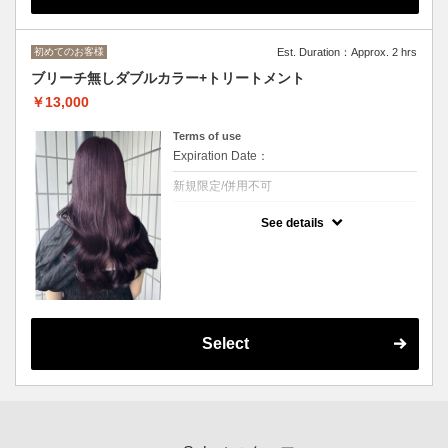
◆ロング料金あり[M+￥3300,L+￥5500～ デ
ザインカラー+3300～/トリートメント変更
可/
初めてのお客様
Est. Duration：Approx. 2 hrs
ブリーチ無しダブルカラー+トリートメント
￥13,000
Terms of use
Expiration Date：
新規限定/併用不可
クーポンについて
See details
ブリーチを使用しないダブルカラー。
ダメージや色落ちが気になる方はこちら
◆ロング料金あり[M+￥3300,L+￥4400～ デ
ザインカラー+3300～/トリートメント変更
可/
Select