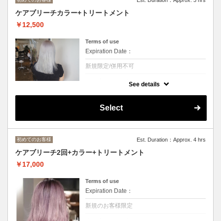
ケアブリーチカラー+トリートメント
￥12,500
Terms of use
Expiration Date：
新規限定/併用不可
クーポンについて
See details
ブリーチ1回+カラー/
ダメージレスなケアブリーチカラーで艶のあ
る仕上がりに◆
Select
ロング料金あり[M+￥3300,L+￥4400 デザイ
ンカラー+3300～/トリートメント変更可/
初めてのお客様
Est. Duration：Approx. 4 hrs
ケアブリーチ2回+カラー+トリートメント
￥17,000
Terms of use
Expiration Date：
新規のお客様限定
クーポンについて