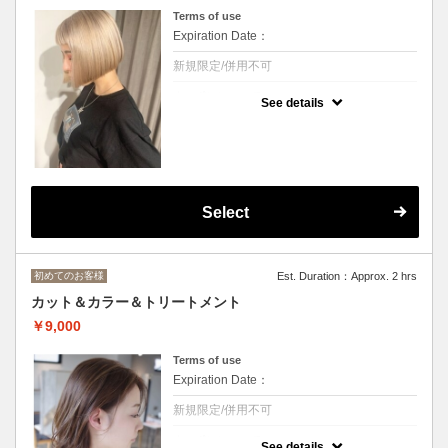
Terms of use
Expiration Date：
新規限定/併用不可
クーポンについて
See details
似合わせカットとトリートメントがセットに
なったクーポン
その他トリートメントも追加料金でできま
す。
SB込み
Select
初めてのお客様
Est. Duration：Approx. 2 hrs
カット＆カラー＆トリートメント
￥9,000
Terms of use
Expiration Date：
新規限定/併用不可
クーポンについて
See details