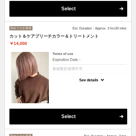
Select
初めてのお客様
Est. Duration：Approx. 3 hrs30 mins
カット＆ケアブリーチカラー＆トリートメント
￥14,000
Terms of use
Expiration Date：
新規限定/併用不可
クーポンについて
See details
カット＋ブリーチ1回+カラー
ダメージレスなケアブリーチカラーで艶のあ
る仕上がり
◆ロング料金[M+￥3300,L+￥4400 デザイン
カラー+3300～/トリートメント変更
Select
初めてのお客様
Est. Duration：Approx. 3 hrs