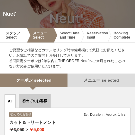
Nuet'
スタッフ
メニュー
Select Date
Reservation
Booking
Select
Select
and Time
Input
Complete
ご要望やご相談などカウンセリング時や備考欄にて気軽にお伝えくださ
い。お電話でのご質問もお受けしております。
初回限定クーポンは2年以内にTHE ORDER,Neut'へご来店されたことの
ない方のみご使用いただけます。
クーポン selected
メニュー selected
初めてのお客様
All
初めてのお客様
Est. Duration：Approx. 1 hrs
カット＆トリートメント
￥6,050
>
￥5,000