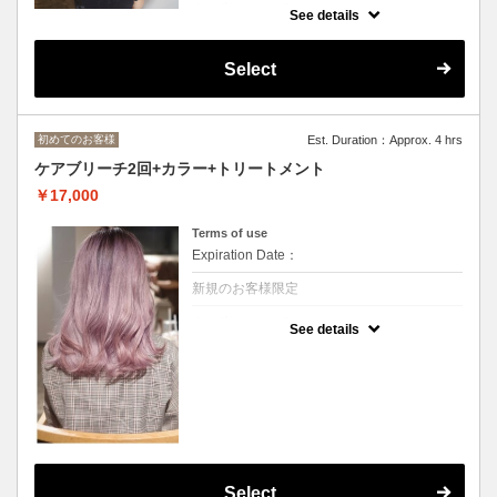
クーポンについて
See details
ブリーチ1回+カラー/
ダメージレスなケアブリーチカラーで艶のあ
る仕上がりに◆
Select
ロング料金あり[M+￥3300,L+￥4400 デザイ
ンカラー+3300～/トリートメント変更可/
初めてのお客様
Est. Duration：Approx. 4 hrs
ケアブリーチ2回+カラー+トリートメント
￥17,000
Terms of use
Expiration Date：
新規のお客様限定
クーポンについて
See details
ブリーチ2回+カラー/
ダメージレスなケアブリーチカラーで艶のあ
る仕上がり
◆ロング料金あり[M+￥3300,L+￥5500 デザ
インカラー+3300～/トリートメント変更可
Select