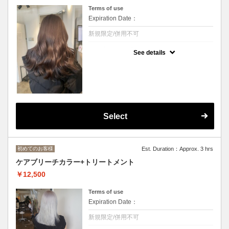
Terms of use
Expiration Date：
新規限定/併用不可
クーポンについて
See details
ブリーチなしのワンカラー◆
こだわりの薬剤で幅い広いカラーに◆
ロング料金あり[M+￥550,L+￥1650] デザイ
ンカラー+3300～/トリートメント変更可
Select
初めてのお客様
Est. Duration：Approx. 3 hrs
ケアブリーチカラー+トリートメント
￥12,500
Terms of use
Expiration Date：
新規限定/併用不可