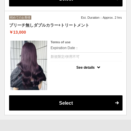
初めてのお客様
Est. Duration：Approx. 2 hrs
ブリーチ無しダブルカラー+トリートメント
￥13,000
Terms of use
Expiration Date：
新規限定/併用不可
クーポンについて
See details
ブリーチを使用しないダブルカラー。
ダメージや色落ちが気になる方はこちら
◆ロング料金あり[M+￥3300,L+￥4400～ デ
ザインカラー+3300～/トリートメント変更
可/
Select