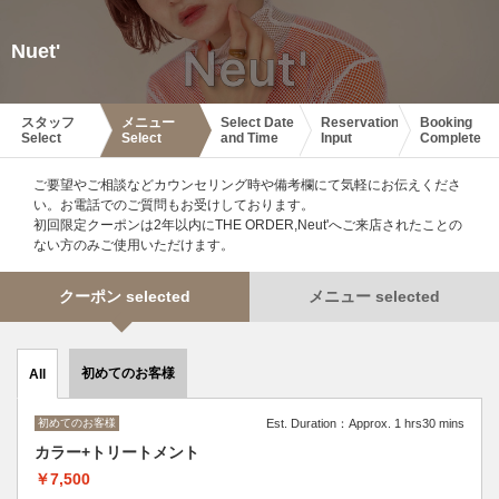
Nuet'
スタッフ
メニュー
Select Date
Reservation
Booking
Select
Select
and Time
Input
Complete
ご要望やご相談などカウンセリング時や備考欄にて気軽にお伝えくださ
い。お電話でのご質問もお受けしております。
初回限定クーポンは2年以内にTHE ORDER,Neut'へご来店されたことの
ない方のみご使用いただけます。
クーポン selected
メニュー selected
初めてのお客様
All
初めてのお客様
Est. Duration：Approx. 1 hrs30 mins
カラー+トリートメント
￥7,500