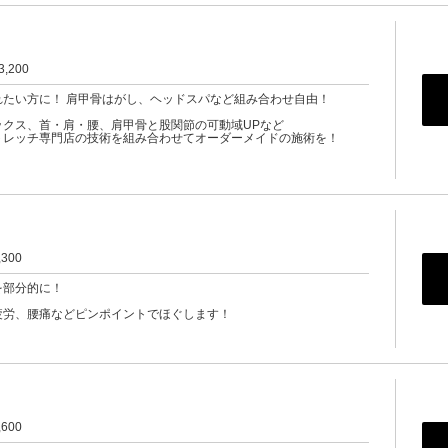
3,200
れたい方に！ 肩甲骨はがし、ヘッドスパなど組み合わせ自由！
ックス、首・肩・腰、肩甲骨と股関節の可動域UPなど
トレッチ専門店の技術を組み合わせてオーダーメイドの施術を！
,300
を部分的に！
疲労、腰痛などピンポイントでほぐします！
,600