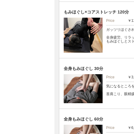
もみほぐし×コアストレッチ 120分
Price
￥1
ガッツリほぐさ
全身疲労、リラ
もみほぐしとス
全身もみほぐし 30分
Price
￥3
気になるところ
首肩こり、眼精
全身もみほぐし 60分
Price
￥6