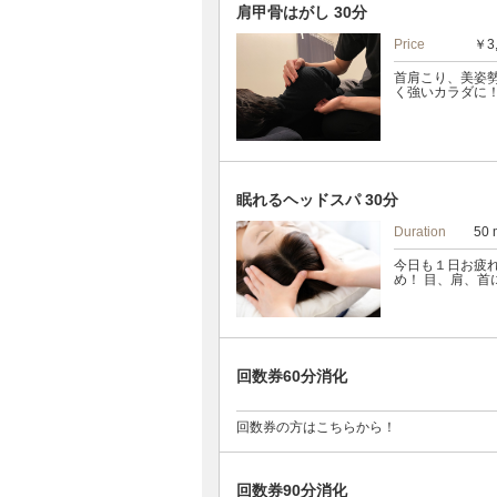
肩甲骨はがし 30分
Price
￥3
首肩こり、美姿
く強いカラダに
眠れるヘッドスパ 30分
Duration
50 
今日も１日お疲れ
め！ 目、肩、首
回数券60分消化
回数券の方はこちらから！
回数券90分消化