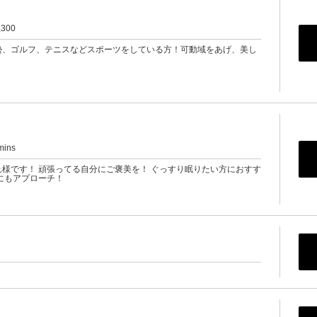
,300
勢、ゴルフ、テニスなどスポーツをしている方！可動域をあげ、美し
！
mins
様です！ 頑張ってる自分にご褒美を！ ぐっすり眠りたい方におすす
にもアプローチ！