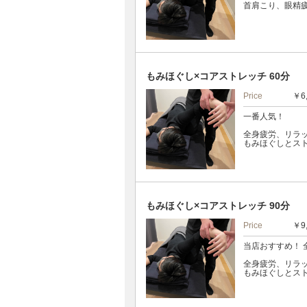
首肩こり、眼精
もみほぐし×コアストレッチ 60分
Price
￥6
一番人気！
全身疲労、リラ
もみほぐしとス
もみほぐし×コアストレッチ 90分
Price
￥9
当店おすすめ！ 
全身疲労、リラ
もみほぐしとス