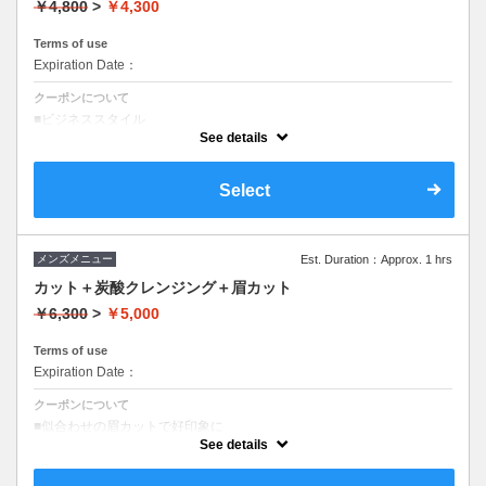
￥4,800
>
￥4,300
Terms of use
Expiration Date：
クーポンについて
■ビジネススタイル
■カジュアルスタイル
See details
■ ヘアセットが楽になるカット
Select
メンズメニュー
Est. Duration：Approx. 1 hrs
カット＋炭酸クレンジング＋眉カット
￥6,300
>
￥5,000
Terms of use
Expiration Date：
クーポンについて
■似合わせの眉カットで好印象に
■高濃度炭酸で不純物クリア
See details
■カジュアルスタイル
■ ヘアセットが楽になるカット