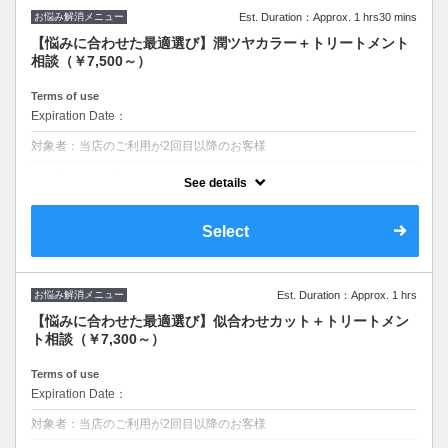
お悩み解消メニュー
Est. Duration：Approx. 1 hrs30 mins
【悩みに合わせた最適選び】潤ツヤカラー＋トリートメント
相談（￥7,500～）
Terms of use
Expiration Date：
対象者：当店のご利用が2回目以降のお客様
クーポンについて
See details
【価格】￥8,500～
■最適美髪ケアを一緒にお考え致します
Select
■美髪ケアにお客様に最適なトリートメントをお悩みからご提案させた
頂きます
＃バレイヤージュ＃白髪染め＃白髪活かし＃白髪ぼかし＃ブリーチ＃ハ
イライト＃ダブルカラー＃カラー＃韓国
お悩み解消メニュー
Est. Duration：Approx. 1 hrs
【悩みに合わせた最適選び】似合わせカット＋トリートメン
ト相談（￥7,300～）
Terms of use
Expiration Date：
対象者：当店のご利用が2回目以降のお客様