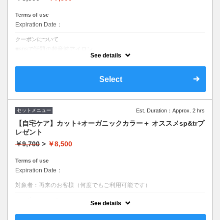
Terms of use
Expiration Date：
クーポンについて
■snsで話題の超音波アイロン
■こだわり高濃度成分で美髪
See details
Select
セットメニュー
Est. Duration：Approx. 2 hrs
【自宅ケア】カット+オーガニックカラー＋ オススメsp&trプ
レゼント
￥9,700
>
￥8,500
Terms of use
Expiration Date：
対象者：再来のお客様（何度でもご利用可能です）
クーポンについて
See details
■olinoオリジナル低アルカリ低ダメージ薬剤
■オーガニック使用