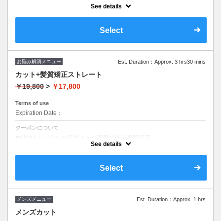
クーポンについて
See details
【価格】￥7,000～
■最適美髪ケアを一緒にお考え致します
Select
■美髪ケアにお客様に最適なトリートメントをお悩みからご提案させた
頂きます
＃カット＃ショートカット＃ボブ＃ハンサムショート＃レイヤー＃ワン
レン＃ドライカット＃白髪ぼかし＃前髪カット
お悩み解消メニュー
Est. Duration：Approx. 3 hrs30 mins
カット+髪質矯正ストレート
￥19,800
>
￥17,800
Terms of use
Expiration Date：
クーポンについて
■olinoオリジナルの低ダメージ薬剤で作る美髪矯正
■髪質改善トリートメントと合わせて癖をとりながら全く新しい髪へ
See details
Select
メンズメニュー
Est. Duration：Approx. 1 hrs
メンズカット