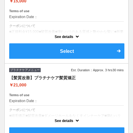
￥15,000
Terms of use
Expiration Date：
クーポンについて
■正規料金¥15,000■髪質改善■弾むハリのある質感と艶やかな髪に■所要
時間(目安)90分■ロング料金0円■ファッションorグレイカラー均一料金
See details
■S/B込み
Select
プラチナケアメニュー
Est. Duration：Approx. 3 hrs30 mins
【髪質改善】プラチナケア髪質矯正
￥21,000
Terms of use
Expiration Date：
クーポンについて
■縮毛矯正■髪質改善■ダメージホールをなくすインナーケア■弾むハリ
のある質感と艶やかな髪に■癖広がりを抑え髪質改善■所要時間(目
See details
安)210分■ロング料金0円■S/B込み