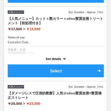
■ダメージレスなオーガニックカラー使用
■内部外部修復トリートメントで高濃度美髪ケアコース
人気メニュー
Est. Duration：Approx. 2 hrs
〖対応可能カラー（料金同一）〗
【人気メニュー】カット＋艶カラー＋olino髪質改善トリート
・ファッションカラー
メント【前処理付き】
・グレイカラー
￥17,500
>
￥15,500
Terms of use
Expiration Date：
対象者：全員
利用回数制限：なし
See details
クーポンについて
#髪質改善＃ケアプロ＃トリートメント
Select
人気メニュー
Est. Duration：Approx. 3 hrs
【ダメージレスで圧倒的艶髪】人気☆olino髪質改善×髪質矯
正ストレート
￥25,000
>
￥23,500