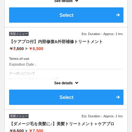
■高濃度美髪コース
See details
Select
美髪メニュー
Est. Duration：Approx. 1 hrs
【ケアプロ付】内部修復&外部補修トリートメント
￥7,500
>
￥6,500
Terms of use
Expiration Date：
クーポンについて
■snsで話題超音波アイロン使用
■高濃度美髪コース
See details
Select
美髪メニュー
Est. Duration：Approx. 1 hrs
【ダメージ毛を美髪に♪】美髪トリートメント＋ケアプロ
￥8,500
>
￥7,500