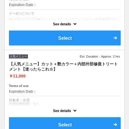
Expiration Date：
クーポンについて
■正規料金¥13,500■ダメージレスなオーガニックカラー使用 ■薬剤ダメ
ージを軽減する前処理付き ■所要時間(目安)120分 ■ロング料金０円
See details
■S/B込み ■［トリートメント/髪質改善/サラ艶］
Select
人気メニュー
Est. Duration：Approx. 2 hrs
【人気メニュー】カット＋艶カラー＋内部外部修復トリート
メント【迷ったらこれ☆】
￥11,000
Terms of use
Expiration Date：
対象者：全員
利用回数制限：なし
See details
クーポンについて
【価格】
新：￥11,500
Select
既：￥11,000