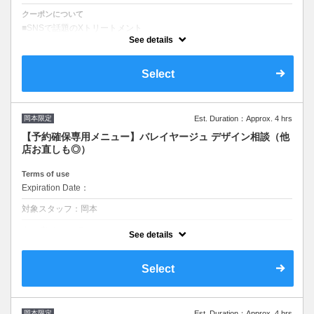
クーポンについて
■SNSで話題のXトリートメント
■3回転とは3回行いダメージホールを修復
See details
■＋2500円で1回転追加の修復ケアが可能
#髪質改善＃美髪
Select
岡本限定
Est. Duration：Approx. 4 hrs
【予約確保専用メニュー】バレイヤージュ デザイン相談（他
店お直しも◎）
Terms of use
Expiration Date：
対象スタッフ：岡本
クーポンについて
See details
【価格】￥12,000~￥23,000
カラー講師&独自のブリーチ技法を教科書として発売中！
Select
バレイヤージュ講師としてお客様に今まで体験した事無い海外デザイン
を施術させて頂きます。
＃バレイヤージュ
岡本限定
Est. Duration：Approx. 4 hrs