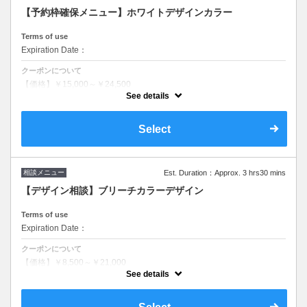
【予約枠確保メニュー】ホワイトデザインカラー
Terms of use
Expiration Date：
クーポンについて
【価格】￥15,000～￥24,500
See details
カラー講師&独自のブリーチ技法を教科書として発売中！
ダメージレスなブリーチとは？
独自のブリーチ技法によりダメージの少ないホワイトカラーを体験して
Select
頂けます。
相談メニュー
Est. Duration：Approx. 3 hrs30 mins
【デザイン相談】ブリーチカラーデザイン
Terms of use
Expiration Date：
クーポンについて
【価格】￥8,500～￥21,000
See details
ユニコーンカラーや原色などの遊び心満載のカラー専用オリジナルデザ
インカラーやSNSからのイメージ画像カラーまでなんでも対応いたしま
す。