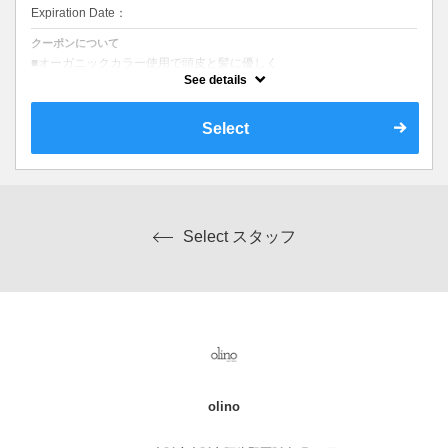
Expiration Date：
クーポンについて
■オーガニックカラー使用で頭皮と髪に優しく
■ビジネススタイル
See details
■カジュアルスタイル
■ ヘアセットが楽になるカット
Select
Select スタッフ
olino