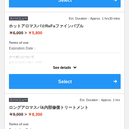
Select
スパメニュー
Est. Duration：Approx. 1 hrs30 mins
ホットアロマスパ☆ReFaファインバブル
￥6,000
>
￥5,800
Terms of use
Expiration Date：
クーポンについて
■完全個室の癒し空間
■野菜成分の３種の頭皮ケア
See details
■フルフラットシャンプー台完備
■３０分のロングスパ
Select
スパメニュー
Est. Duration：Approx. 1 hrs
ロングアロマスパ&内部修復トリートメント
￥9,000
>
￥8,300
Terms of use