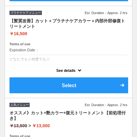
プラチナケアメニュー
Est. Duration：Approx. 2 hrs
【髪質改善】カット＋プラチナケアカラー＋内部外部修復ト
リートメント
￥16,500
Terms of use
Expiration Date：
どなたでも☆何度でも☆
クーポンについて
See details
■ダメージレスなオーガニックカラー使用■こだわりのトリートメントコ
ース■ロング料金0円■ファッションorグレイカラー均一料金■S/B込み
Select
人気メニュー
Est. Duration：Approx. 2 hrs
オススメ》カット+艶カラー+復元トリートメント【前処理付
き】
￥13,500
>
￥13,000
Terms of use