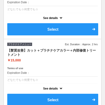
Expiration Date：
どなたでも☆何度でも☆
クーポンについて
See details
■最高級の艶と潤い■ダメージを感じないカラー■ロング料金0円■ファッ
ションorグレイカラー均一料金■S/B込み
Select
プラチナケアメニュー
Est. Duration：Approx. 2 hrs
【髪質改善】カット＋プラチナケアカラー＋内部修復トリー
トメント
￥15,000
Terms of use
Expiration Date：
どなたでも☆何度でも☆
クーポンについて
See details
■ダメージレスなオーガニックカラー使用■こだわりのトリートメントコ
ース■ロング料金0円■ファッションorグレイカラー均一料金■S/B込み
Select