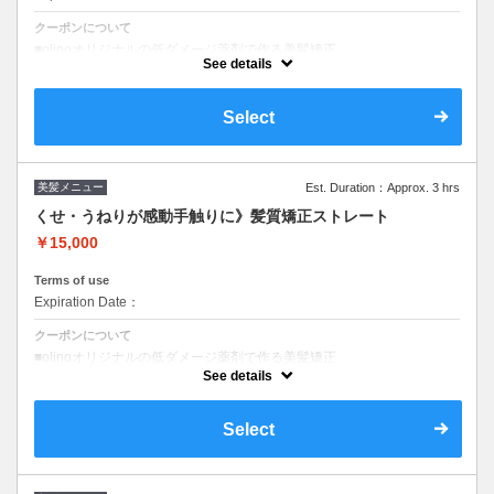
クーポンについて
■olinoオリジナルの低ダメージ薬剤で作る美髪矯正
■ブリーチ履歴がある場合は料金変更の場合がございます
See details
Select
美髪メニュー
Est. Duration：Approx. 3 hrs
くせ・うねりが感動手触りに》髪質矯正ストレート
￥15,000
Terms of use
Expiration Date：
クーポンについて
■olinoオリジナルの低ダメージ薬剤で作る美髪矯正
■ブリーチ履歴がある場合メニュー内容変わる場合があります
See details
＃酸性矯正＃縮毛矯正
Select