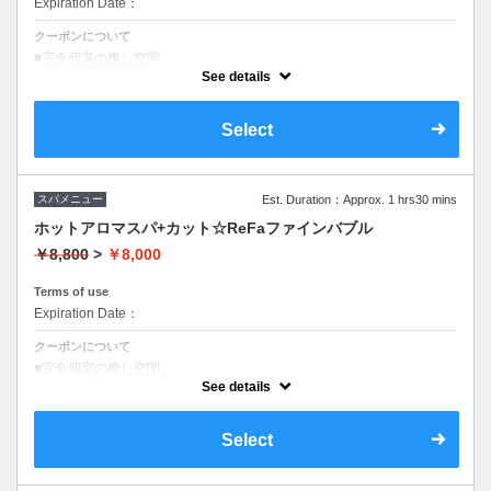
Expiration Date：
クーポンについて
■完全個室の癒し空間
■野菜成分の３種の頭皮ケア
See details
■フルフラットシャンプー台完備
■美髪ケア付き ■所要時間(目安)60分間
■30分のロングスパ
Select
スパメニュー
Est. Duration：Approx. 1 hrs30 mins
ホットアロマスパ+カット☆ReFaファインバブル
￥8,800
>
￥8,000
Terms of use
Expiration Date：
クーポンについて
■完全個室の癒し空間
■野菜成分の３種の頭皮ケア
See details
■フルフラットシャンプー台完備
■スパ時間３０分
■S/B込み
Select