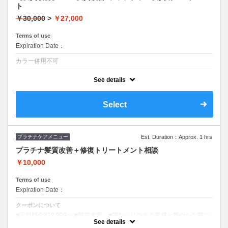
ト
￥30,000
>
￥27,000
Terms of use
Expiration Date：
カラー併用不可
クーポンについて
See details
■縮毛矯正■olinoオリジナルの低ダメージ薬剤で作る美髪矯正■髪質改善
トリートメントと合わせて癖をとりながら全く新しい髪へ■ロング料金0
円■S/B込み
Select
プラチナケアメニュー
Est. Duration：Approx. 1 hrs
プラチナ髪質改善＋修復トリートメント相談
￥10,000
Terms of use
Expiration Date：
クーポンについて
■正規料金¥10,000〜 ■髪質改善 ■弾むハリのある質感と艶やかな髪に
■トリート種類相談 ■ロング料金0円 ■S/B込み
See details