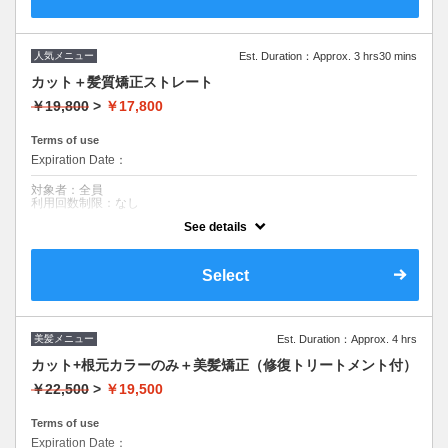
人気メニュー
Est. Duration：Approx. 3 hrs30 mins
カット＋髪質矯正ストレート
￥19,800
>
￥17,800
Terms of use
Expiration Date：
対象者：全員
利用回数制限：なし
See details
クーポンについて
■2人に1人の悩みを解消
■olinoオリジナルの低ダメージ薬剤で作る美髪矯正
Select
〖必ずご確認ください〗
ブリーチ履歴がある場合は料金変更の場合がございます。
美髪メニュー
Est. Duration：Approx. 4 hrs
カット+根元カラーのみ＋美髪矯正（修復トリートメント付）
￥22,500
>
￥19,500
Terms of use
Expiration Date：