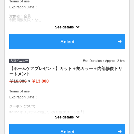
Terms of use
Expiration Date：
対象者：全員
利用回数制限：なし
See details
クーポンについて
■正規料金￥25,000
■olinoオリジナルの低ダメージ薬剤で作る美髪矯正
Select
■髪質改善トリートメントと合わせて癖をとりながら全く新しい髪へ
■所要時間（目安)180分間
■ロング料金０円 ■S/B込み
人気メニュー
Est. Duration：Approx. 2 hrs
【ホームケアプレゼント】カット＋艶カラー＋内部修復トリ
ートメント
￥16,900
>
￥13,800
Terms of use
Expiration Date：
クーポンについて
■olinoオリジナルの低アルカリ低ダメージ薬剤
■オーガニック使用
See details
■トリートメントランクUP可能（＋¥1,500）
■SNSで話題のエマルジョン付きのお得なクーポン☆
Select
#トリートメント#他店仕上がりの違い実感