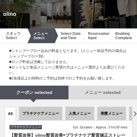
olino
スタッフ
メニュー
Select Date
Reservation
Booking
Select
Select
and Time
Input
Complete
■シャンプーブロー込みの料金となります。(メニュー単品予約の場合は
シャンプーブロー別)
■ロング料金は頂戴しておりません。
■カットなど単品メニューご希望の方はメニュー選択よりお選びくださ
い。
■2名様以上の同時のご予約は別枠でのご予約をお願い致します。
クーポン selected
メニュー selected
プラチナケアメニュー
人気メニュー
美髪メニュー
セ
All
プラチナケアメニュー
Est. Duration：Approx. 3 hrs30 mins
【髪質改善】olino髪質改善×プラチナケア髪質矯正ストレー