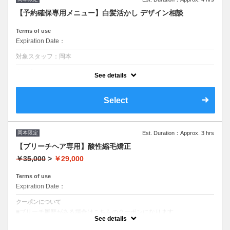
【予約確保専用メニュー】白髪活かし デザイン相談
Terms of use
Expiration Date：
対象スタッフ：岡本
クーポンについて
See details
【価格】￥15,500～￥21,000
カラー講師&独自のブリーチ技法を教科書として発売中！
Select
ダメージレスなブリーチとは？独自のブリーチ技法によりダメージの少
ないハイライトを提供致します。
＃白髪＃白髪活かし
岡本限定
Est. Duration：Approx. 3 hrs
【ブリーチヘア専用】酸性縮毛矯正
￥35,000
>
￥29,000
Terms of use
Expiration Date：
クーポンについて
■ブリーチ履歴がある場合はこちらのクーポンになります
■岡本オリジナルの低ダメージ薬剤で作る美髪矯正
See details