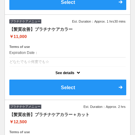
Select
プラチナケアメニュー
Est. Duration：Approx. 1 hrs30 mins
【髪質改善】プラチナケアカラー
￥11,000
Terms of use
Expiration Date：
どなたでも☆何度でも☆
クーポンについて
See details
■髪質改善■弾むハリのある質感と艶やかな髪に■ダメージを感じないカ
ラー■所要時間(目安)90分■ロング料金０円ファッションorグレイカラー
均一料金■S/B込み
Select
プラチナケアメニュー
Est. Duration：Approx. 2 hrs
【髪質改善】プラチナケアカラー＋カット
￥12,500
Terms of use