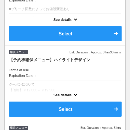
Expiration Date：
■ブリーチ回数によってお値段変動あり
クーポンについて
See details
【価格】￥15,000〜
■独自のブリーチ技法によりダメージの少ないブリーチをお届け
Select
■同業者美容師からも人気の技法
■ブリーチデザインのご相談はこちらをご選択ください
＃ハイトーン
相談メニュー
Est. Duration：Approx. 3 hrs30 mins
【予約枠確保メニュー】ハイライトデザイン
Terms of use
Expiration Date：
クーポンについて
【価格】￥12,000～￥19,500
See details
カラー講師&独自のブリーチ技法を教科書として発売中！
ダメージレスなブリーチとは？
独自のブリーチ技法によりダメージの少ないハイライトを提供致しま
Select
す。
相談メニュー
Est. Duration：Approx. 5 hrs