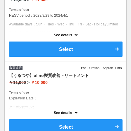
Terms of use
RESV period：2023/9/29 to 2024/4/1
Available days：Sun・Tues・Wed・Thu・Fri・Sat・HolidayLimited
Expiration Date：2026/08/31
See details
クーポンについて
【所要時間】90～210分
Select
■追加ブリーチ＋¥4,000～
■追加カット＋¥2,500
■olino自信のデザイン『プラン』
髪質改善
Est. Duration：Approx. 1 hrs
■ブリーチ範囲によってお値段変更ございます
■ファッションorグレイカラー均一料金
【うるつや】olino髪質改善トリートメント
￥11,000
>
￥10,000
Terms of use
Expiration Date：
クーポンについて
最高級トリートメント
See details
Select