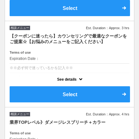
Select
相談メニュー
Est. Duration：Approx. 3 hrs
【クーポンに迷ったら】カウンセリングで最適なクーポンを
ご提案☆【お悩みのメニューをご記入ください】
Terms of use
Expiration Date：
※※必ず何で迷っているかを記入※※
クーポンについて
See details
■当日カウンセリングさせていただき、お客様の髪に一番合ったクーポ
ンをご案内させていただきます
■些細な事でもご相談ください
Select
#カラー
〖必ずご確認ください〗
お客様情報入力画面の備考欄に、何で迷ってるかご記入下さい 。
相談メニュー
Est. Duration：Approx. 4 hrs
業界TOPレベル》ダメージレスブリーチ＋カラー
Terms of use