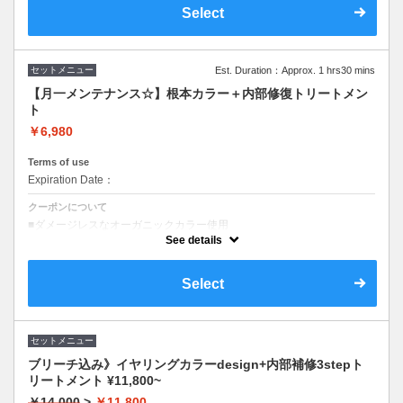
■olinoおすすめダメージ修復シャントリプレゼント
Select
セットメニュー
Est. Duration：Approx. 1 hrs30 mins
【月一メンテナンス☆】根本カラー＋内部修復トリートメン
ト
￥6,980
Terms of use
Expiration Date：
クーポンについて
■ダメージレスなオーガニックカラー使用
■高濃度美髪ケアコース
See details
■トリートメントup＋2,000〜
Select
セットメニュー
ブリーチ込み》イヤリングカラーdesign+内部補修3stepト
リートメント ¥11,800~
￥14,000
>
￥11,800