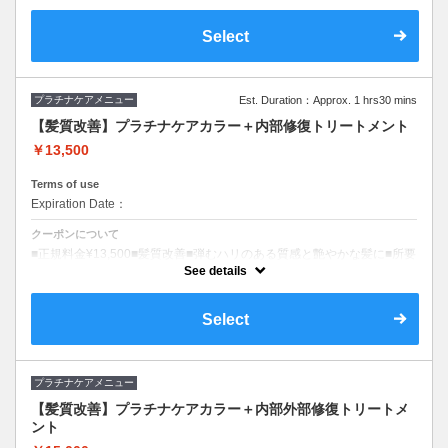
Select
プラチナケアメニュー
Est. Duration：Approx. 1 hrs30 mins
【髪質改善】プラチナケアカラー＋内部修復トリートメント
￥13,500
Terms of use
Expiration Date：
クーポンについて
■正規料金¥13,500■髪質改善■弾むハリのある質感と艶やかな髪に■所要
時間(目安)90分■ロング料金0円■ファッションorグレイカラー均一料金
See details
■S/B込み
Select
プラチナケアメニュー
【髪質改善】プラチナケアカラー＋内部外部修復トリートメ
ント