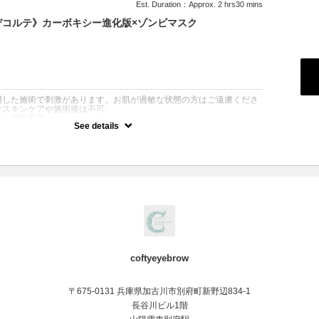
Est. Duration：Approx. 2 hrs30 mins
デコルテ》カーボキシー進化版×ゾンビマスク
：
用した施術で刺激があります。お肌が過敏な状態の方はご遠慮くださ
なスキンケアや施術後は不可。
方は施術不可
See details
り】お顔・首・デコルテまでを網羅する、究極のエイジングケアコー
「首元」や「デコルテ」までを徹底的にケアしたい方のための、当サ
なリフトアップメニューです。
進化版カーボキシー（顔・首）
クを凌駕する「進化版バンテージ」を使用。お顔から首までを特殊な
着・加圧することで、炭酸の浸透率を極限まで高めます。血管を広
の隅々まで届けることで、むくみを解消し、驚くほどシャープなフェ
きます。
ボディ用カーボキシー（デコルテ）
が厚く、血行が滞りやすいデコルテには、より高濃度の「ボディ用カ
贅沢に使用。鎖骨周りの老廃物を流し、透明感のある明るい胸元を蘇
coftyeyebrow
ゾンビマスク（仕上げ）
「リフティングパック」と呼ばれるゾンビマスク。表情筋の動きに合
〒675-0131 兵庫県加古川市別府町新野辺834-1
固まり、強力に肌を引き締めます。洗い流した後は、まるでアイロン
ハリ感と、内側から発光するようなツヤをご実感いただけます。
長谷川ビル1階
すめ：