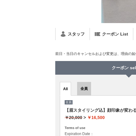
スタッフ
クーポン List
前日・当日のキャンセルおよび変更は、理由の如何
クーポン sel
全員
All
全員
【眉スタイリング込】顔印象が変わる
￥20,000
>
￥16,500
Terms of use
Expiration Date：