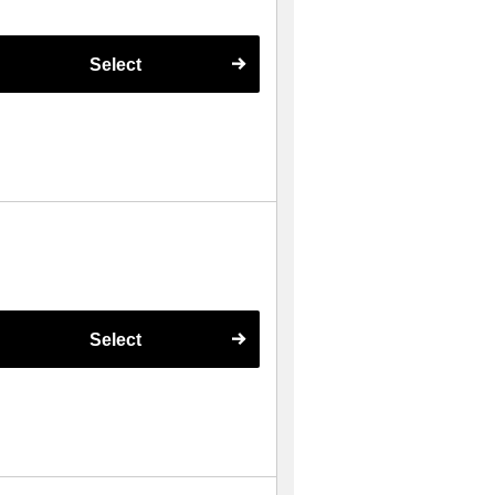
Select
Select