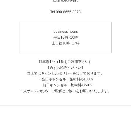
山陽電車別府駅
ンのゆるみが気になる
コルテのくすみを改善したい
で「変わった！」という結果が欲しい
ど、最高にベストな状態に仕上げたい
Tel.090-8655-8973
business hours
平日10時~16時
土日祝10時~17時
駐車場1台（1番をご利用下さい）
【必ずお読みください】
当店ではキャンセルポリシーを設けております。
・当日キャンセル：施術料の100%
・前日キャンセル：施術料の50%
一人サロンのため、ご理解とご協力をお願いいたします。