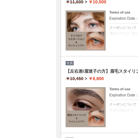
￥11,600
>
￥10,500
Terms of use
Expiration Date
クーポンについて
濃淡や下がり眉
※長さが必要な
ビューラー入ら
※パリジェンヌ
※マスカラはつ
全員
【左右差/眉迷子の方】眉毛スタイリ
￥10,450
>
￥8,800
Terms of use
Expiration Date
クーポンについて
左右が揃わない
であなただけの
のが楽しくなる
マスカラはつけ
※パリジェンヌ