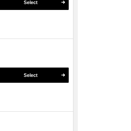
Select
Select