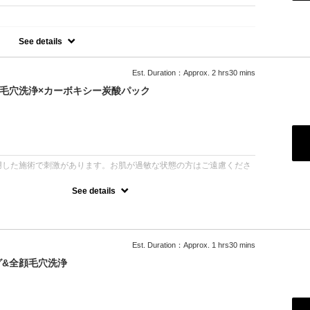
See details
顔全体の印象を格上げする【フルメイクレッスン】をセットにした、
たの魅力を最大限に引き出す「一生モノのメイク」を学ぶ120分。
Est. Duration：Approx. 2 hrs30 mins
色が分からない」
ではの濃密なレッスンで解決します。
毛穴洗浄×カーボキシー炭酸パック
インが必要なのか」「どこに色を置けば、もっと小顔に見えるのか」を
、翌日からご自身で再現できるコツを伝授します。
活用法や、足りないアイテムの選び方もアドバイス。
をお過ごしください。
：
しく見せる眉の形を導き出します。
なくても綺麗な眉」へ。
用した施術で刺激があります。お肌が過敏な状態の方はご遠慮くださ
ャー。プロの技をその場で実践していただくので、技術が身につきま
まとめたカルテをプレゼント！ご自宅での再現を徹底サポートします。
See details
されている、眉と肌のトータルケアプランです。
眉毛スタイリングに加え、角栓をスッキリ洗浄。仕上げに「強炭酸カ
肌を内側から活性化し、キュッと引き締まった透明感のある素肌へ導
や、自分へのご褒美に。一番人気のフルコースです。お肌ダメージ徹
Est. Duration：Approx. 1 hrs30 mins
毛穴、乾燥毛穴、たるみ毛穴あらゆる毛穴悩みに。
グ&全顔毛穴洗浄
跡ケアにも最適！
素泡パックで汚れを浮かせ水素水で毛穴洗浄した後、70000ppm炭
毛穴縮小！！細胞レベルでお肌を活性化→鎮静パック仕上げ