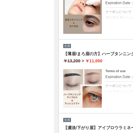
Expiration Date
クーポンについて
眉の形を整えな
プロの眉スタイ
アップします。
8週間以内の定
です。
（眉毛スタイリ
お顔立ちやなり
全員
します。必要に
最後は眉毛メイ
【薄眉/まろ眉の方】ハーブタンニン
※ワックスで毛
理をせずお越し
￥13,200
>
￥11,000
Terms of use
Expiration Date
クーポンについて
ハーブタンニン
つげに♪目元のリ
眉周りの肌ケア
シュリフト施術
全員
【濃淡/下がり眉】アイブロウラミネ