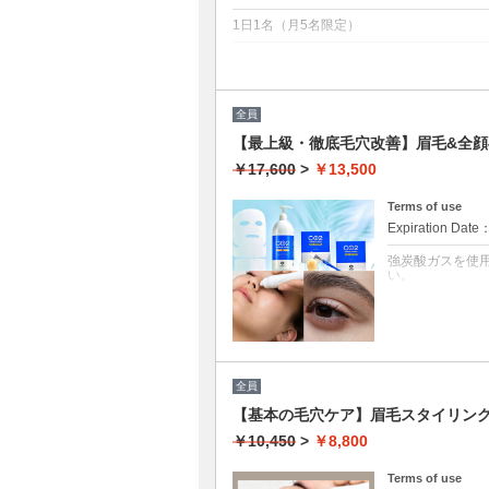
1日1名（月5名限定）
クーポンについて
土台を整える【美眉スタイリング】と、お
最も贅沢な特別メニューです。
トレンドを追いかけるメイクではなく、あな
全員
「眉毛が上手く描けない」「自分に似合う
そんなお悩みを、プライベートサロンなら
【最上級・徹底毛穴改善】眉毛&全顔
◆ このコースで手に入るもの
• 理論に基づいた納得感： 「なぜそのラ
￥17,600
>
￥13,500
分析。
• 再現できる技術： その場限りではない
• 自分だけの正解： お手持ちのコスメの
Terms of use
自分自身をアップデートする、特別な時間
Expiration Date
1.骨格とパーツ配置から、あなたを最も美
ワックス脱毛で、毛流れから整った「描か
強炭酸ガスを使
2.フルメイクレッスン： 半顔ずつレクチ
い。
す。
4. アフターカルテ： 当日のポイントを
クーポンについて
当店で最も支持
骨格に合わせた
ーボキシー」で
きます。
大事なご予定前
全員
底ケア！！皮脂
【基本の毛穴ケア】眉毛スタイリン
ニキビやニキビ
クレンジング＆酵
￥10,450
>
￥8,800
酸ガスパックで
Terms of use