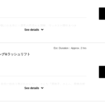
：
が気になる方に！眉毛の毛流れを調整。ワックスと間引きつき
施術です。充分伸ばしてご来店下さい。
See details
ずのラッシュリフトでアイゾーンが完璧に
ラッシュリフトは対応しておりません。
けずにお越しください。
Est. Duration：Approx. 2 hrs
ング&ラッシュリフト
：
、自分に似合う形がわからない…そんな『眉迷子』さんへ。骨格分析
黄金比を導き出し、左右差を整えます。まつげとセットで、鏡を見る
See details
感動を。初めての方も安心してお任せください。
ずにお越しください。
ラッシュリフトは対応しておりません。