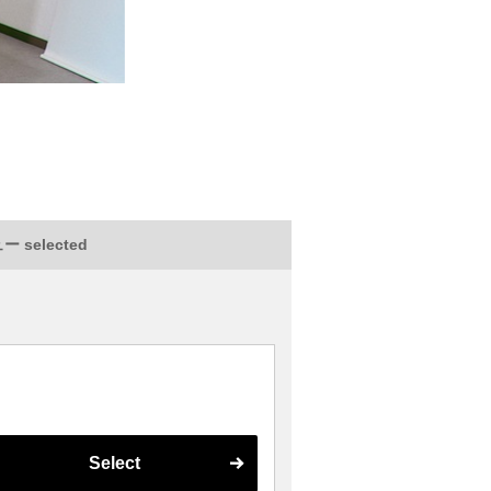
 selected
Select