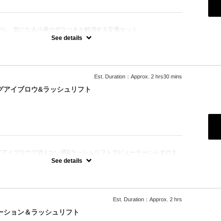
：
がら、気になる小鼻のザラつきを解消する定番セット。
リングと毛穴洗浄を組み合わせることで、お顔全体の清潔感が格段に
See details
期的なメンテナンスや、まずは基本のケアから始めたい方におすすめ
ング）
たいイメージに合わせてデザインします。ワックスで余分な毛を脱毛
Est. Duration：Approx. 2 hrs30 mins
合わせてツイザーで間引きし、毛量調整します。
クで仕上げます。
グアイブロウ&ラッシュリフト
を処理するため３ｍｍの長さが必要です。そのため、3週間は自己処
ください。
：
グアイブロウで消えない眉&ラッシュリフトでビューラーいらずのま
フトアップ効果も！朝のメイク時短に⭐︎
See details
→眉デザイン→ハーブペーストを塗布し放置→眉周りワックス→ラッ
→ハーブ拭き取り→眉メイク仕上げ
Est. Duration：Approx. 2 hrs
ーション＆ラッシュリフト