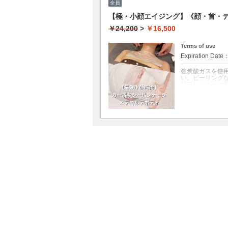
全員
【極・小顔エイジング】《顔・首・
￥24,200
>
￥16,500
Terms of use
Expiration Date
強炭酸ガスを使
い。ピーリング
卵アレルギーの
クーポンについて
【最高峰の若返
ス
年齢が出やすい
ロンで最も強力
■ ステップ1：
従来の炭酸パッ
バンテージで密
げ、酸素を細胞
イスラインへ導
■ ステップ2：
お顔よりも皮膚
ーボキシー」を
らせます。
■ ステップ3：
仕上げは、別名
わせてパックが
をかけたような
こんな方におす