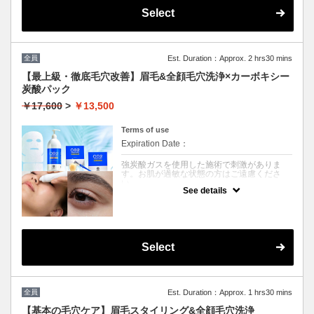
す。
Select
トレンドを追いかけるメイクではなく、あなたの魅力を最大限に引き出
す「一生モノのメイク」を学ぶ120分。
「眉毛が上手く描けない」「自分に似合う色が分からない」
そんなお悩みを、プライベートサロンならではの濃密なレッスンで解決
します。
全員
Est. Duration：Approx. 2 hrs30 mins
◆ このコースで手に入るもの
• 理論に基づいた納得感： 「なぜそのラインが必要なのか」「どこに色
【最上級・徹底毛穴改善】眉毛&全顔毛穴洗浄×カーボキシー
を置けば、もっと小顔に見えるのか」を分析。
炭酸パック
• 再現できる技術： その場限りではない、翌日からご自身で再現できる
コツを伝授します。
￥17,600
>
￥13,500
• 自分だけの正解： お手持ちのコスメの活用法や、足りないアイテムの
選び方もアドバイス。
自分自身をアップデートする、特別な時間をお過ごしください。
Terms of use
1.骨格とパーツ配置から、あなたを最も美しく見せる眉の形を導き出し
ます。
Expiration Date：
ワックス脱毛で、毛流れから整った「描かなくても綺麗な眉」へ。
2.フルメイクレッスン： 半顔ずつレクチャー。プロの技をその場で実践
強炭酸ガスを使用した施術で刺激がありま
していただくので、技術が身につきます。
す。お肌が過敏な状態の方はご遠慮くださ
4. アフターカルテ： 当日のポイントをまとめたカルテをプレゼント！
い。
ご自宅での再現を徹底サポートします。
See details
クーポンについて
当店で最も支持されている、眉と肌のトータ
ルケアプランです。
骨格に合わせた眉毛スタイリングに加え、角
栓をスッキリ洗浄。仕上げに「強炭酸カーボ
Select
キシー」で肌を内側から活性化し、キュッと
引き締まった透明感のある素肌へ導きます。
大事なご予定前や、自分へのご褒美に。一番
人気のフルコースです。お肌ダメージ徹底ケ
ア！！皮脂毛穴、乾燥毛穴、たるみ毛穴あら
全員
Est. Duration：Approx. 1 hrs30 mins
ゆる毛穴悩みに。
ニキビやニキビ跡ケアにも最適！
【基本の毛穴ケア】眉毛スタイリング&全顔毛穴洗浄