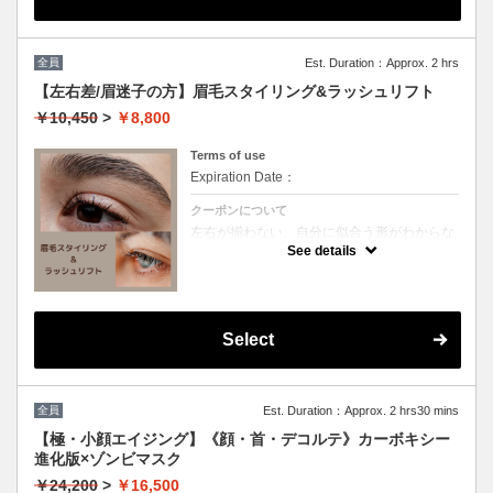
※マスカラはつけずにお越しください。
全員
Est. Duration：Approx. 2 hrs
【左右差/眉迷子の方】眉毛スタイリング&ラッシュリフト
￥10,450
>
￥8,800
Terms of use
Expiration Date：
クーポンについて
左右が揃わない、自分に似合う形がわからな
い…そんな『眉迷子』さんへ。骨格分析であ
See details
なただけの黄金比を導き出し、左右差を整え
ます。まつげとセットで、鏡を見るのが楽し
くなる感動を。初めての方も安心してお任せ
ください。
マスカラはつけずにお越しください。
※パリジェンヌラッシュリフトは対応してお
Select
りません。
全員
Est. Duration：Approx. 2 hrs30 mins
【極・小顔エイジング】《顔・首・デコルテ》カーボキシー
進化版×ゾンビマスク
￥24,200
>
￥16,500