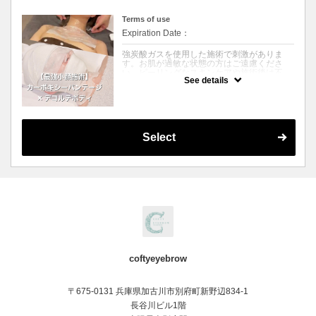
Terms of use
Expiration Date：
強炭酸ガスを使用した施術で刺激がありま
す。お肌が過敏な状態の方はご遠慮くださ
い。ピーリングなスキンケアや施術後は不
See details
可。
卵アレルギーの方は施術不可
クーポンについて
【最高峰の若返り】お顔・首・デコルテまで
を網羅する、究極のエイジングケアコース
Select
年齢が出やすい「首元」や「デコルテ」まで
を徹底的にケアしたい方のための、当サロン
で最も強力なリフトアップメニューです。
■ ステップ1：進化版カーボキシー（顔・
首）
従来の炭酸パックを凌駕する「進化版バンテ
ージ」を使用。お顔から首までを特殊なバン
テージで密着・加圧することで、炭酸の浸透
率を極限まで高めます。血管を広げ、酸素を
細胞の隅々まで届けることで、むくみを解消
し、驚くほどシャープなフェイスラインへ導
きます。
■ ステップ2：ボディ用カーボキシー（デコ
coftyeyebrow
ルテ）
お顔よりも皮膚が厚く、血行が滞りやすいデ
コルテには、より高濃度の「ボディ用カーボ
〒675-0131 兵庫県加古川市別府町新野辺834-1
キシー」を贅沢に使用。鎖骨周りの老廃物を
流し、透明感のある明るい胸元を蘇らせま
長谷川ビル1階
す。