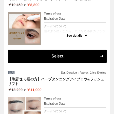
クレンジング＆酵素泡パックで汚れを浮かせ
￥10,450
>
￥8,800
水素水で毛穴洗浄した後、70000ppm炭酸ガ
スパックで毛穴縮小！！細胞レベルでお肌を
活性化→鎮静パック仕上げ
Terms of use
Expiration Date：
クーポンについて
眉の形を整えながら、気になる小鼻のザラつ
きを解消する定番セット。
See details
プロの眉スタイリングと毛穴洗浄を組み合わ
せることで、お顔全体の清潔感が格段にアッ
プします。
8週間以内の定期的なメンテナンスや、まず
は基本のケアから始めたい方におすすめで
す。
Select
（眉毛スタイリング）
お顔立ちやなりたいイメージに合わせてデザ
インします。ワックスで余分な毛を脱毛しま
す。必要に合わせてツイザーで間引きし、毛
全員
Est. Duration：Approx. 2 hrs30 mins
量調整します。
最後は眉毛メイクで仕上げます。
【薄眉/まろ眉の方】ハーブタンニングアイブロウ&ラッシュ
※ワックスで毛を処理するため３ｍｍの長さ
リフト
が必要です。そのため、3週間は自己処理を
せずお越しください。
￥13,200
>
￥11,000
Terms of use
Expiration Date：
クーポンについて