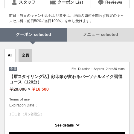
スタッフ
クーポン List
Reviews
前日・当日のキャンセルおよび変更は、理由の如何を問わず規定のキャ
ンセル料（前日50% / 当日100%）を申し受けます。
クーポン selected
メニュー selected
全員
All
全員
Est. Duration：Approx. 2 hrs30 mins
【眉スタイリング込】顔印象が変わるパーソナルメイク習得
コース（120分）
￥20,000
>
￥16,500
Terms of use
Expiration Date：
1日1名（月5名限定）
クーポンについて
See details
土台を整える【美眉スタイリング】と、お顔全体の印象を格上げする
【フルメイクレッスン】をセットにした、最も贅沢な特別メニューで