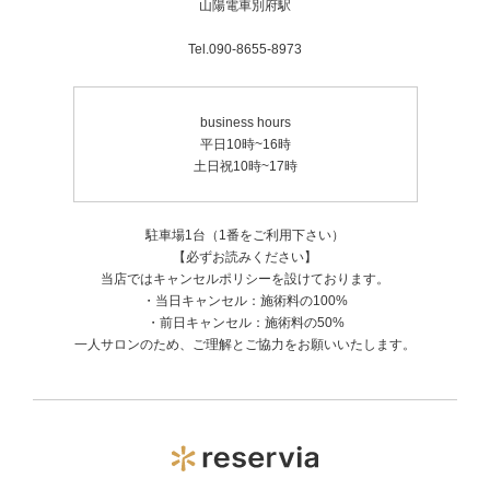
■ ステップ3：ゾンビマスク（仕上げ）
山陽電車別府駅
仕上げは、別名「リフティングパック」と呼
ばれるゾンビマスク。表情筋の動きに合わせ
てパックが固まり、強力に肌を引き締めま
Tel.090-8655-8973
す。洗い流した後は、まるでアイロンをかけ
たようなハリ感と、内側から発光するような
ツヤをご実感いただけます。
こんな方におすすめ：
• フェイスラインのゆるみが気になる
business hours
• 首のシワやデコルテのくすみを改善したい
平日10時~16時
• とにかく一度で「変わった！」という結果
が欲しい
土日祝10時~17時
• イベント前など、最高にベストな状態に仕
上げたい
駐車場1台（1番をご利用下さい）
【必ずお読みください】
当店ではキャンセルポリシーを設けております。
・当日キャンセル：施術料の100%
・前日キャンセル：施術料の50%
一人サロンのため、ご理解とご協力をお願いいたします。