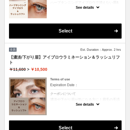
ハーブタンニングアイブロウで消えない眉&
ラッシュリフトでビューラーいらずのまつげ
See details
に♪目元のリフトアップ効果も！朝のメイク
時短に⭐︎
眉周りの肌ケア→眉デザイン→ハーブペース
トを塗布し放置→眉周りワックス→ラッシュ
リフト施術→ハーブ拭き取り→眉メイク仕上
げ
Select
全員
Est. Duration：Approx. 2 hrs
【濃淡/下がり眉】アイブロウラミネーション＆ラッシュリフ
ト
￥11,600
>
￥10,500
Terms of use
Expiration Date：
クーポンについて
濃淡や下がり眉が気になる方に！眉毛の毛流
れを調整。ワックスと間引きつき
See details
※長さが必要な施術です。充分伸ばしてご来
店下さい。
ビューラー入らずのラッシュリフトでアイゾ
ーンが完璧に
※パリジェンヌラッシュリフトは対応してお
Select
りません。