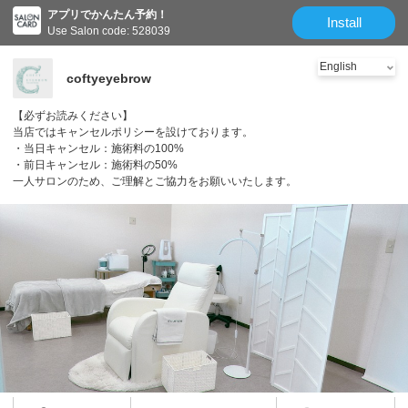
アプリでかんたん予約！
Install
Use Salon code: 528039
coftyeyebrow
【必ずお読みください】
当店ではキャンセルポリシーを設けております。
・当日キャンセル：施術料の100%
・前日キャンセル：施術料の50%
一人サロンのため、ご理解とご協力をお願いいたします。