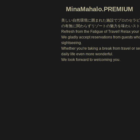
MinaMahalo.PREMIUM
美しい自然環境に囲まれた施設でプロのセラ
の有無に関わらずリゾートの魅力を味わいスト
Refresh from the Fatigue of Travel! Relax your 
We gladly accept reservations from guests who a
sightseeing.
Whether you're taking a break from travel or se
daily life even more wonderful.
We look forward to welcoming you.