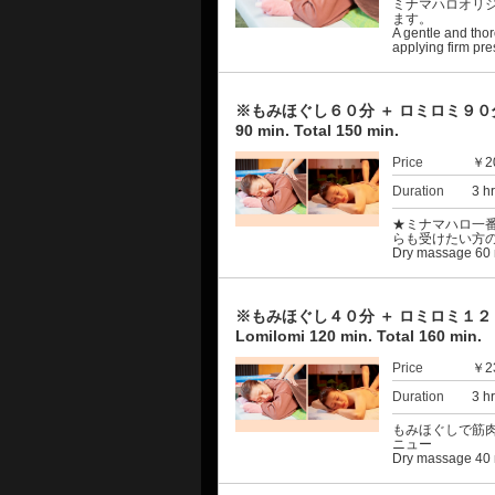
ミナマハロオリ
ます。
A gentle and tho
applying firm pre
※もみほぐし６０分 ＋ ロミロミ９０分 施術時
90 min. Total 150 min.
Price
￥2
Duration
3 h
★ミナマハロ一
らも受けたい方
Dry massage 60 m
※もみほぐし４０分 ＋ ロミロミ１２０分 施
Lomilomi 120 min. Total 160 min.
Price
￥2
Duration
3 h
もみほぐしで筋
ニュー
Dry massage 40 m