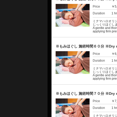
Price
￥5
Duration
1 h
ミナマハロオリ
じっくりほぐし
A gentle and tho
applying firm pre
※もみほぐし 施術時間６０分 ※Dry mas
Price
￥6
Duration
1 h
ミナマハロオリ
じっくりほぐし
A gentle and tho
applying firm pre
※もみほぐし 施術時間７０分 ※Dry mas
Price
￥7
Duration
1 h
ミナマハロオリ