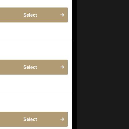
Select
Select
Select