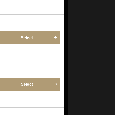
Select
Select