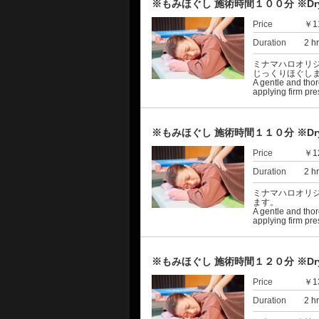
※もみほぐし 施術時間１００分 ※Dry ma
Price
￥1
Duration
2 h
ミナマハロオリ
じっくりほぐし
A gentle and tho
applying firm pre
※もみほぐし 施術時間１１０分 ※Dry ma
Price
￥1
Duration
2 h
ミナマハロオリ
ます。
A gentle and tho
applying firm pre
※もみほぐし 施術時間１２０分 ※Dry ma
Price
￥1
Duration
2 h