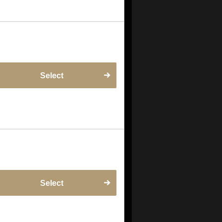
Select
Select