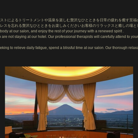
ピストによるトリートメントや温泉を楽しむ贅沢なひとときを日常の疲れを癒す至福
レスを忘れる贅沢なひとときをお楽しみくださいお客様のリラックスと癒しの場と
body at our salon, and enjoy the rest of your journey with a renewed spirit .
re not staying at our hotel. Our professional therapists will carefully attend to yo
eking to relieve daily fatigue, spend a blissful time at our salon. Our thorough rel