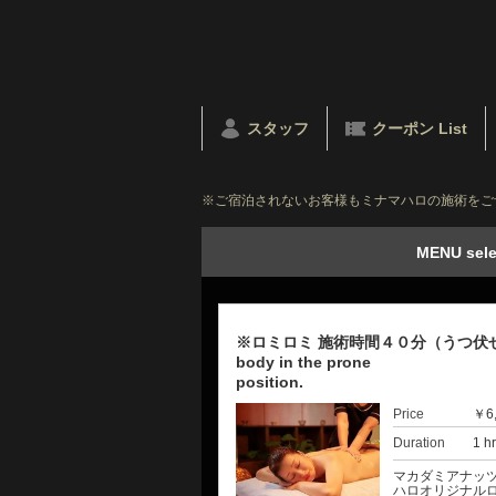
スタッフ
クーポン List
※ご宿泊されないお客様もミナマハロの施術をご
MENU sele
※ロミロミ 施術時間４０分（うつ伏せ上半身） ※
body in the prone
po
Price
￥6
Duration
1 h
マカダミアナッ
ハロオリジナル