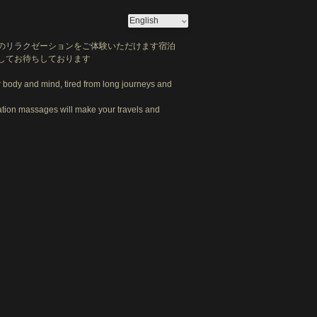
のリラクゼーションをご体験いただけます宿泊
してお待ちしております
ur body and mind, tired from long journeys and
axation massages will make your travels and