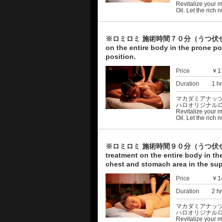
Revitalize your 
Oil. Let the rich 
※ロミロミ 施術時間７０分（うつ伏せ全身＋
on the entire body in the prone po
position.
Price
￥1
Duration
1 h
マカダミアナッ
ハロオリジナル
Revitalize your 
Oil. Let the rich 
※ロミロミ 施術時間９０分（うつ伏せ全身
treatment on the entire body in th
chest and stomach area in the sup
Price
￥1
Duration
2 h
マカダミアナッ
ハロオリジナル
Revitalize your 