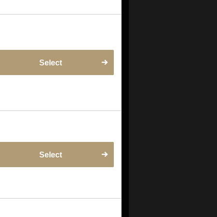
Select
Select