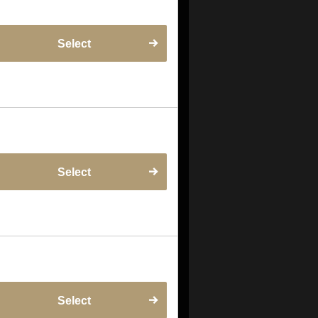
Select
Select
Select