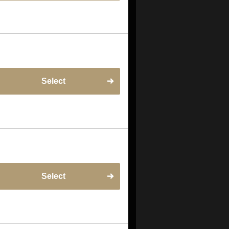
Select
Select