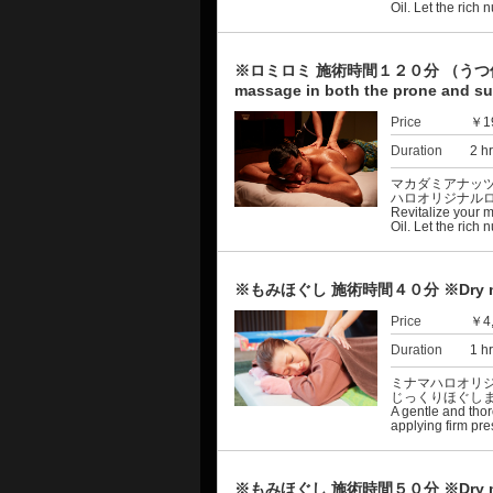
Oil. Let the rich 
※ロミロミ 施術時間１２０分 （うつ伏せ全身
massage in both the prone and su
Price
￥1
Duration
2 h
マカダミアナッ
ハロオリジナル
Revitalize your 
Oil. Let the rich 
※もみほぐし 施術時間４０分 ※Dry mas
Price
￥4
Duration
1 h
ミナマハロオリ
じっくりほぐし
A gentle and tho
applying firm pre
※もみほぐし 施術時間５０分 ※Dry mas