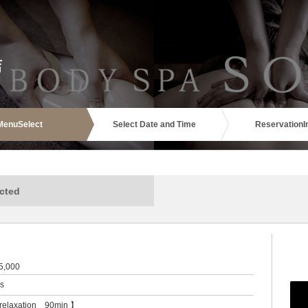
店
Menu
Select
Select Date and Time
Reservation
I
cted
5,000
rs
relaxation 90min 】