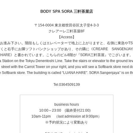
BODY SPA SORA 三軒茶屋店
〒154-0004 東京都世田谷区太子堂4-3-3
クレアーレ三軒茶屋8F
【Access】
お進み下さい。階段もしくはエレベーターで地上に上がりますと、右側に東急やTSU
と右手にお隣ソフトバンクショップがあり、その隣に《CREARE SANGENJAY
HARE》と書かれています。こちらのビル8階が『SORA三軒茶屋』でございます。
 Station on the Tokyu Denentoshi Line. Take the stairs or elevator to the ground le
street with the Carrot Tower on your right, and you will see a Softbank store next 
oftbank store. The building is called “LUANA HARE”. SORA Sangenjaya” is on the 8
Tel.0364509139
business hours
10:00～23:00 (最終受付21:00)
10am-11pm （last admission at 9:00pm）
※予約状況により変動あり