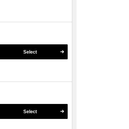
Select
Select