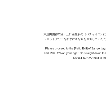
東急田園都市線・三軒茶屋駅の《パティオ口》に
ャロットタワーを右手に道なりを直進していただく
Please proceed to the [Patio Exit] of Sangenjaya
and TSUTAYA on your right. Go straight down the 
SANGENJAYA” next to the S