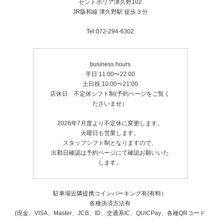
セントポリア津久野102
JR阪和線 津久野駅 徒歩３分
Tel.072-294-6302
business hours
平日 11:00〜22:00
土日祝 10:00〜21:00
店休日 不定休シフト制(予約ページをご覧く
ださいませ）
2026年7月度より不定休に変更します。
火曜日も営業します。
スタッフシフト制となりますので、
出勤日確認は予約ページにて確認お願いいた
します。
駐車場近隣提携コインパーキング有(有料）
各種決済方法有
(現金、VISA、Master、JCB、ID、交通系IC、QUICPay、各種QRコード