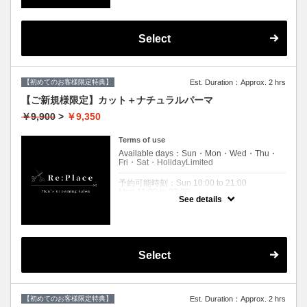
Fri 11:00 to 22:00
Sat 10:00 to 21:00
Holiday 10:00 to 21:00
Select
Expiration Date：
【ご新規様限定】リプレイスに初めてご来店
されるお客様限定です。
２回目以降のお客様は通常料金となりますの
【初めてのお客様限定特典】
Est. Duration：Approx. 2 hrs
で
【メニュー選択】からコースをお選びくださ
【ご新規様限定】カット＋ナチュラルパーマ
いませ。
￥9,900
>
￥9,350
クーポンについて
ダメージレスパーマご希望の場合、
Terms of use
＋¥2,200です。
Available days：Sun・Mon・Wed・Thu・
来店時にお申し付けください。
Fri・Sat・HolidayLimited
予約可能時刻：Sun 10:00 to 21:00
Mon 11:00 to 22:00
See details
Wed 11:00 to 22:00
Thu 11:00 to 22:00
Fri 11:00 to 22:00
Sat 10:00 to 22:00
Holiday 10:00 to 22:00
Select
Expiration Date：
【ご新規様限定】リプレイスへ初めて来店さ
れる方限定クーポンです
２回目以降のお客様は通常料金となりますの
【初めてのお客様限定特典】
Est. Duration：Approx. 2 hrs
で