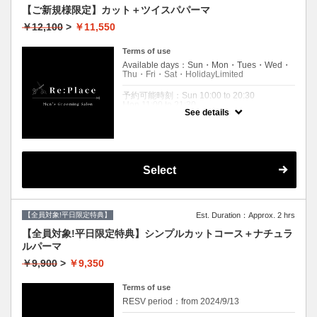
【メニュー選択】からコースをお選びくださ
【ご新規様限定】カット＋ツイスパパーマ
いませ。
￥12,100
>
￥11,550
クーポンについて
自然中流れを作る緩めパーマ。
Terms of use
Available days：Sun・Mon・Tues・Wed・
※シェービングはついていないメニューとな
Thu・Fri・Sat・HolidayLimited
っております。
※ツイスト、スパイラルパーマではございま
予約可能時刻：Sun 10:00 to 20:30
せん。
Mon 11:00 to 21:30
See details
Wed 11:00 to 21:30
ダメージレスパーマご希望の場合、
Thu 11:00 to 21:30
＋¥2,200です。
Fri 11:00 to 21:30
来店時にお申し付けください。
Sat 10:00 to 20:30
Holiday 10:00 to 20:30
Select
Expiration Date：
【ご新規様限定】
リプレイスに初めてご来店されるお客様限定
です。
【全員対象!平日限定特典】
Est. Duration：Approx. 2 hrs
２回目以降のお客様は通常料金となりますの
で
【全員対象!平日限定特典】シンプルカットコース＋ナチュラ
【メニュー選択】からコースをお選びくださ
ルパーマ
いませ。
￥9,900
>
￥9,350
クーポンについて
カット、シャンプー、眉毛メンテナンス、パ
Terms of use
ーマ
RESV period：from 2024/9/13
シェービングはついていないメニューとなっ