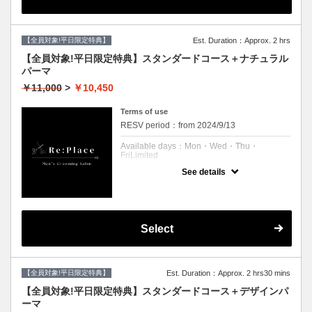
【平日限定クーポン】
クーポンについて
【全員対象!平日限定特典】
Est. Duration：Approx. 2 hrs
カット、シャンプー、ツイスパ、肩マッサー
ジ、ブロー、眉毛メンテナンス
【全員対象!平日限定特典】スタンダードコース＋ナチュラル
※シェービングはついていないメニューで
パーマ
す。
￥11,000
>
￥10,450
Terms of use
RESV period：from 2024/9/13
Available days：Mon・Wed・Thu・
FriLimited
See details
予約可能時刻：Mon 11:00 to 21:00
Wed 11:00 to 21:00
Thu 11:00 to 21:00
Fri 11:00 to 21:00
Expiration Date：
Select
【平日限定】
クーポンについて
【全員対象!平日限定特典】
Est. Duration：Approx. 2 hrs30 mins
カット、シャンプー、シェービング、ナチュ
ラルパーマ、ブロー、
【全員対象!平日限定特典】スタンダードコース＋デザインパ
眉毛メンテナンス
ーマ