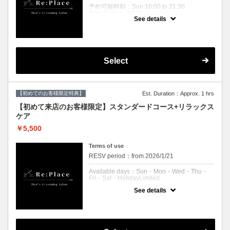
予約可能時刻：Sun 10:00 to 21:30
Mon 11:00 to 22:30
See details
Wed 11:00 to 22:30
Thu 11:00 to 22:30
Fri 11:00 to 22:30
Sat 10:00 to 21:30
Holiday 10:00 to 21:30
Select
Expiration Date：
【ご新規様限定】リプレイスに初めてご来店
される方限定のクーポンです。
２回目以降のお客様は通常料金となりますの
【初めてのお客様限定特典】
Est. Duration：Approx. 1 hrs
で
【メニュー選択】からコースをお選びくださ
【初めて来店のお客様限定】スタンダードコース+リラックス
いませ。
ケア
クーポンについて
￥5,500
パーソナルカット、シャンプー、シェービン
グ、眉毛メンテナンス、肩マッサージ、ブロ
Terms of use
ー
RESV period：from 2026/1/21
Re:Placeのスタンダードメニュー
Available days：Sun・Mon・Wed・Thu・
Fri・Sat・HolidayLimited
See details
予約可能時刻：Sun 10:00 to 21:00
Mon 11:00 to 22:00
Wed 11:00 to 22:00
Thu 11:00 to 22:00
Fri 11:00 to 22:00
Sat 10:00 to 21:00