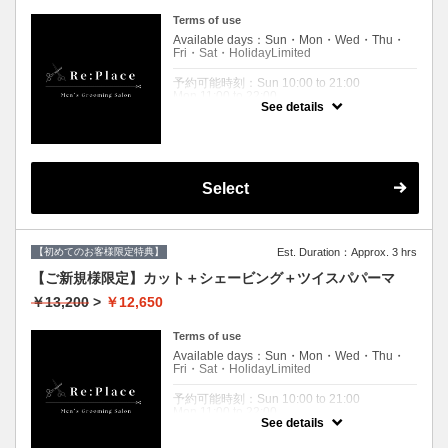
クーポンについて
パーソナルカット、シャンプー、シェービン
Terms of use
グ、ヘッドスパ、フェイシャルパック、眉毛
Available days：Sun・Mon・Wed・Thu・
メンテナンス、肩マッサージ、ブロー
Fri・Sat・HolidayLimited
少し贅沢なフルコース。
予約可能時刻：Sun 10:00 to 21:00
Mon 11:00 to 22:00
See details
Wed 11:00 to 22:00
Thu 11:00 to 22:00
Fri 11:00 to 22:00
Sat 10:00 to 21:00
Holiday 10:00 to 21:00
Select
Expiration Date：
【ご新規様限定】リプレイスに初めてご来店
されるお客様限定です。
２回目以降のお客様は通常料金となりますの
【初めてのお客様限定特典】
Est. Duration：Approx. 3 hrs
で
【メニュー選択】からコースをお選びくださ
【ご新規様限定】カット＋シェービング＋ツイスパパーマ
いませ。
￥13,200
>
￥12,650
クーポンについて
自然な毛流れを作る緩めのパーマ。
Terms of use
ツイストスパイラルパーマではございませ
Available days：Sun・Mon・Wed・Thu・
ん。
Fri・Sat・HolidayLimited
ダメージレスパーマご希望の場合、
＋¥2,200です。
予約可能時刻：Sun 10:00 to 21:00
来店時にお申し付けください。
Mon 11:00 to 22:00
See details
Wed 11:00 to 22:00
Thu 11:00 to 22:00