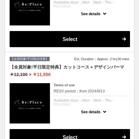
ております。
Available days：Mon・Wed・Thu・
FriLimited
ダメージレスパーマご希望の方は
＋¥2,200です。
See details
予約可能時刻：Mon 11:00 to 21:00
来店時にお問い合わせくださいませ。
Wed 11:00 to 21:00
Thu 11:00 to 21:00
Fri 11:00 to 21:00
Expiration Date：
Select
【平日限定クーポン】
クーポンについて
【全員対象!平日限定特典】
Est. Duration：Approx. 2 hrs30 mins
カット、シャンプー、ナチュラルパーマ、肩
マッサージ、眉毛メンテナンス、ブロー
【全員対象!平日限定特典】カットコース＋デザインパーマ
※自然な毛流れパーマ
￥12,100
>
￥11,550
※パーマはツイストなどのデザインパーマで
はございません。
※シェービングはついていないメニューで
Terms of use
す。
RESV period：from 2024/9/13
Available days：Mon・Wed・Thu・
FriLimited
See details
予約可能時刻：Mon 11:00 to 20:00
Wed 11:00 to 20:00
Thu 11:00 to 20:00
Fri 11:00 to 20:00
Expiration Date：
Select