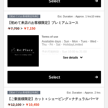
Select
Holiday 10:00 to 21:00
Expiration Date：
【ご新規様限定】リプレイスに初めてご来店
【初めてのお客様限定特典】
Est. Duration：Approx. 1 hrs10 mins
される方限定クーポンです。
【初めて来店のお客様限定】プレミアムコース
※２回目以降のお客様は使用できませんので
通常料金となります。
￥7,700
>
￥7,150
【メニュー選択】からコースをお選びくださ
いませ。
Terms of use
クーポンについて
Available days：Sun・Mon・Tues・Wed・
ご新規様限定！
Thu・Fri・Sat・HolidayLimited
カット、シャンプー、シェービング、５分リ
ラックスケアの体験コース
予約可能時刻：Sun 10:00 to 21:00
Mon 11:00 to 22:00
①ヘッドスパ
See details
Wed 11:00 to 22:00
②肩マッサージ
Thu 11:00 to 22:00
③アイマッサージ
Fri 11:00 to 22:00
３つの中から一つ体験できる特典がつきま
Sat 10:00 to 21:00
す。
Holiday 10:00 to 21:00
Select
Expiration Date：
【ご新規様限定】リプレイスに初めてご来店
される方限定クーポンです。
２回目以降のお客様は,通常料金となりますの
【初めてのお客様限定特典】
Est. Duration：Approx. 2 hrs
で
【メニュー選択】からコースをお選びくださ
【ご新規様限定】カット＋シェービング＋ナチュラルパーマ
いませ。
￥12,100
>
￥10,450