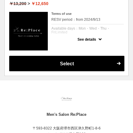
※ツイスパなどの特殊パーマではございませ
￥13,200
>
￥12,650
ん。
Terms of use
RESV period：from 2024/9/13
Available days：Mon・Wed・Thu・
FriLimited
See details
予約可能時刻：Mon 11:00 to 21:00
Wed 11:00 to 21:00
Thu 11:00 to 21:00
Fri 11:00 to 21:00
Expiration Date：
Select
【平日限定】
クーポンについて
カット、シャンプー、シェービング、ツイス
パ、ブロー、
眉毛メンテナンス
Men's Salon Re:Place
〒593-8322 大阪府堺市西区津久野町1-8-6