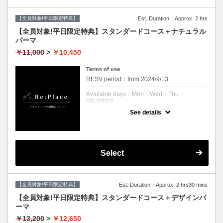
クーポンについて
【全員対象!平日限定特典】
Est. Duration：Approx. 2 hrs
カット、シャンプー、ツイスパ、肩マッサー
ジ、ブロー、眉毛メンテナンス
【全員対象!平日限定特典】スタンダードコース＋ナチュラル
※シェービングはついていないメニューで
パーマ
す。
￥11,000
>
￥10,450
Terms of use
RESV period：from 2024/9/13
Available days：Mon・Wed・Thu・
FriLimited
See details
予約可能時刻：Mon 11:00 to 21:00
Wed 11:00 to 21:00
Thu 11:00 to 21:00
Fri 11:00 to 21:00
Expiration Date：
Select
【平日限定】
クーポンについて
【全員対象!平日限定特典】
Est. Duration：Approx. 2 hrs30 mins
カット、シャンプー、シェービング、ナチュ
ラルパーマ、ブロー、
【全員対象!平日限定特典】スタンダードコース＋デザインパ
眉毛メンテナンス
ーマ
※ツイスパなどの特殊パーマではございませ
￥13,200
>
￥12,650
ん。