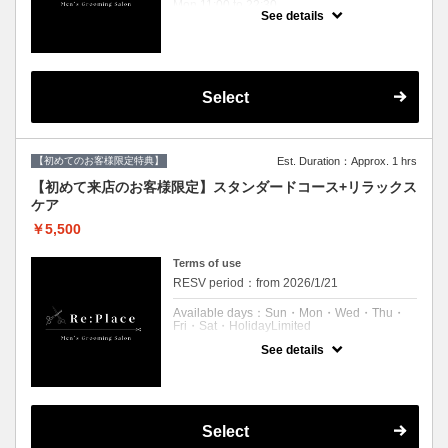
Mon 11:00 to 22:30
See details
Wed 11:00 to 22:30
Thu 11:00 to 22:30
Fri 11:00 to 22:30
Sat 10:00 to 21:30
Holiday 10:00 to 21:30
Select
Expiration Date：
【ご新規様限定】リプレイスに初めてご来店
される方限定のクーポンです。
２回目以降のお客様は通常料金となりますの
【初めてのお客様限定特典】
Est. Duration：Approx. 1 hrs
で
【メニュー選択】からコースをお選びくださ
【初めて来店のお客様限定】スタンダードコース+リラックス
いませ。
ケア
クーポンについて
￥5,500
パーソナルカット、シャンプー、シェービン
グ、眉毛メンテナンス、肩マッサージ、ブロ
Terms of use
ー
RESV period：from 2026/1/21
Re:Placeのスタンダードメニュー
Available days：Sun・Mon・Wed・Thu・
Fri・Sat・HolidayLimited
See details
予約可能時刻：Sun 10:00 to 21:00
Mon 11:00 to 22:00
Wed 11:00 to 22:00
Thu 11:00 to 22:00
Fri 11:00 to 22:00
Sat 10:00 to 21:00
Select
Holiday 10:00 to 21:00