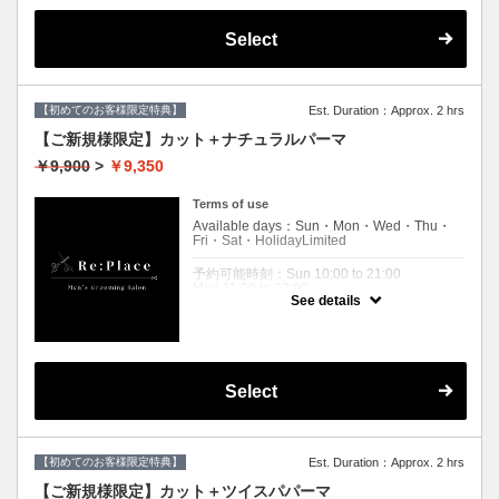
Holiday 10:00 to 21:00
Select
Expiration Date：
【ご新規様限定】リプレイスに初めてご来店
されるお客様限定です。
２回目以降のお客様は通常料金となりますの
【初めてのお客様限定特典】
Est. Duration：Approx. 2 hrs
で
【メニュー選択】からコースをお選びくださ
【ご新規様限定】カット＋ナチュラルパーマ
いませ。
￥9,900
>
￥9,350
クーポンについて
ダメージレスパーマご希望の場合、
Terms of use
＋¥2,200です。
Available days：Sun・Mon・Wed・Thu・
来店時にお申し付けください。
Fri・Sat・HolidayLimited
予約可能時刻：Sun 10:00 to 21:00
Mon 11:00 to 22:00
See details
Wed 11:00 to 22:00
Thu 11:00 to 22:00
Fri 11:00 to 22:00
Sat 10:00 to 22:00
Holiday 10:00 to 22:00
Select
Expiration Date：
【ご新規様限定】リプレイスへ初めて来店さ
れる方限定クーポンです
２回目以降のお客様は通常料金となりますの
【初めてのお客様限定特典】
Est. Duration：Approx. 2 hrs
で
【メニュー選択】からコースをお選びくださ
【ご新規様限定】カット＋ツイスパパーマ