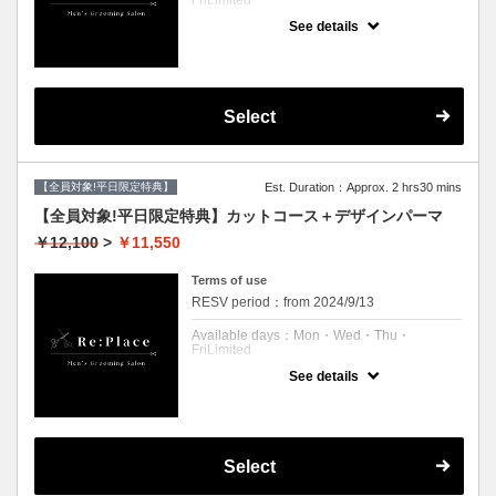
FriLimited
ダメージレスパーマご希望の方は
＋¥2,200です。
See details
予約可能時刻：Mon 11:00 to 21:00
来店時にお問い合わせくださいませ。
Wed 11:00 to 21:00
Thu 11:00 to 21:00
Fri 11:00 to 21:00
Expiration Date：
Select
【平日限定クーポン】
クーポンについて
【全員対象!平日限定特典】
Est. Duration：Approx. 2 hrs30 mins
カット、シャンプー、ナチュラルパーマ、肩
マッサージ、眉毛メンテナンス、ブロー
【全員対象!平日限定特典】カットコース＋デザインパーマ
※自然な毛流れパーマ
￥12,100
>
￥11,550
※パーマはツイストなどのデザインパーマで
はございません。
※シェービングはついていないメニューで
Terms of use
す。
RESV period：from 2024/9/13
Available days：Mon・Wed・Thu・
FriLimited
See details
予約可能時刻：Mon 11:00 to 20:00
Wed 11:00 to 20:00
Thu 11:00 to 20:00
Fri 11:00 to 20:00
Expiration Date：
Select
【平日限定クーポン】