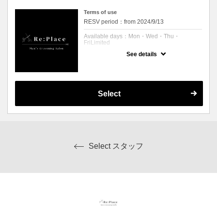
Terms of use
RESV period：from 2024/9/13
Available days：Mon・Wed・Thu・
FriLimited
See details
予約可能時刻：Mon 11:00 to 21:00
Wed 11:00 to 21:00
Thu 11:00 to 21:00
Fri 11:00 to 21:00
Expiration Date：
Select
【平日限定】
クーポンについて
カット、シャンプー、シェービング、ツイス
パ、ブロー、
眉毛メンテナンス
Select スタッフ