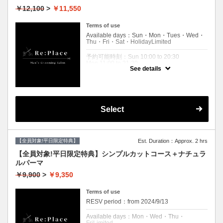
いませ。
￥12,100
>
￥11,550
クーポンについて
自然中流れを作る緩めパーマ。
Terms of use
Available days：Sun・Mon・Tues・Wed・
※シェービングはついていないメニューとな
Thu・Fri・Sat・HolidayLimited
っております。
※ツイスト、スパイラルパーマではございま
予約可能時刻：Sun 10:00 to 20:30
せん。
Mon 11:00 to 21:30
See details
Wed 11:00 to 21:30
ダメージレスパーマご希望の場合、
Thu 11:00 to 21:30
＋¥2,200です。
Fri 11:00 to 21:30
来店時にお申し付けください。
Sat 10:00 to 20:30
Holiday 10:00 to 20:30
Select
Expiration Date：
【ご新規様限定】
リプレイスに初めてご来店されるお客様限定
です。
【全員対象!平日限定特典】
Est. Duration：Approx. 2 hrs
２回目以降のお客様は通常料金となりますの
で
【全員対象!平日限定特典】シンプルカットコース＋ナチュラ
【メニュー選択】からコースをお選びくださ
ルパーマ
いませ。
￥9,900
>
￥9,350
クーポンについて
カット、シャンプー、眉毛メンテナンス、パ
Terms of use
ーマ
RESV period：from 2024/9/13
シェービングはついていないメニューとなっ
ております。
Available days：Mon・Wed・Thu・