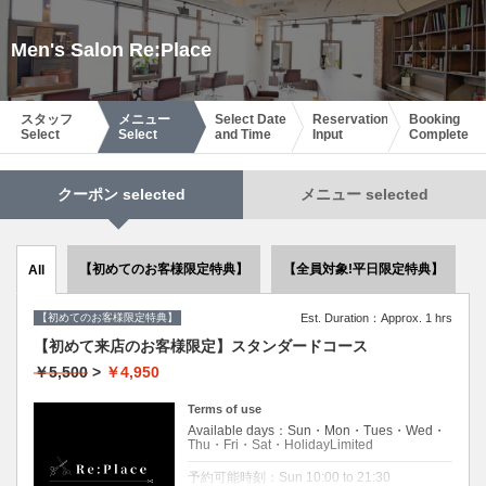
Men's Salon Re:Place
スタッフ
メニュー
Select Date
Reservation
Booking
Select
Select
and Time
Input
Complete
クーポン selected
メニュー selected
【初めてのお客様限定特典】
【全員対象!平日限定特典】
All
【初めてのお客様限定特典】
Est. Duration：Approx. 1 hrs
【初めて来店のお客様限定】スタンダードコース
￥5,500
>
￥4,950
Terms of use
Available days：Sun・Mon・Tues・Wed・
Thu・Fri・Sat・HolidayLimited
予約可能時刻：Sun 10:00 to 21:30