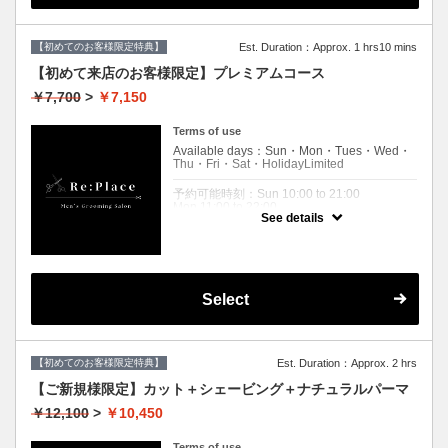
Expiration Date：
【ご新規様限定】リプレイスに初めてご来店
【初めてのお客様限定特典】
Est. Duration：Approx. 1 hrs10 mins
される方限定クーポンです。
【初めて来店のお客様限定】プレミアムコース
※２回目以降のお客様は使用できませんので
通常料金となります。
￥7,700
>
￥7,150
【メニュー選択】からコースをお選びくださ
いませ。
Terms of use
クーポンについて
Available days：Sun・Mon・Tues・Wed・
ご新規様限定！
Thu・Fri・Sat・HolidayLimited
カット、シャンプー、シェービング、５分リ
ラックスケアの体験コース
予約可能時刻：Sun 10:00 to 21:00
Mon 11:00 to 22:00
①ヘッドスパ
See details
Wed 11:00 to 22:00
②肩マッサージ
Thu 11:00 to 22:00
③アイマッサージ
Fri 11:00 to 22:00
３つの中から一つ体験できる特典がつきま
Sat 10:00 to 21:00
す。
Holiday 10:00 to 21:00
Select
Expiration Date：
【ご新規様限定】リプレイスに初めてご来店
される方限定クーポンです。
２回目以降のお客様は,通常料金となりますの
【初めてのお客様限定特典】
Est. Duration：Approx. 2 hrs
で
【メニュー選択】からコースをお選びくださ
【ご新規様限定】カット＋シェービング＋ナチュラルパーマ
いませ。
￥12,100
>
￥10,450
クーポンについて
パーソナルカット、シャンプー、シェービン
Terms of use