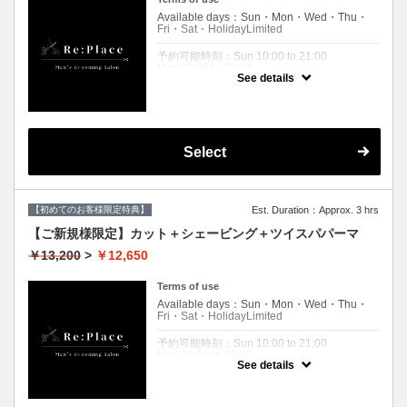
グ、ヘッドスパ、フェイシャルパック、眉毛
Available days：Sun・Mon・Wed・Thu・
メンテナンス、肩マッサージ、ブロー
Fri・Sat・HolidayLimited
少し贅沢なフルコース。
予約可能時刻：Sun 10:00 to 21:00
Mon 11:00 to 22:00
See details
Wed 11:00 to 22:00
Thu 11:00 to 22:00
Fri 11:00 to 22:00
Sat 10:00 to 21:00
Holiday 10:00 to 21:00
Select
Expiration Date：
【ご新規様限定】リプレイスに初めてご来店
されるお客様限定です。
２回目以降のお客様は通常料金となりますの
【初めてのお客様限定特典】
Est. Duration：Approx. 3 hrs
で
【メニュー選択】からコースをお選びくださ
【ご新規様限定】カット＋シェービング＋ツイスパパーマ
いませ。
￥13,200
>
￥12,650
クーポンについて
自然な毛流れを作る緩めのパーマ。
Terms of use
ツイストスパイラルパーマではございませ
Available days：Sun・Mon・Wed・Thu・
ん。
Fri・Sat・HolidayLimited
ダメージレスパーマご希望の場合、
＋¥2,200です。
予約可能時刻：Sun 10:00 to 21:00
来店時にお申し付けください。
Mon 11:00 to 22:00
See details
Wed 11:00 to 22:00
Thu 11:00 to 22:00
Fri 11:00 to 22:00
Sat 10:00 to 21:00