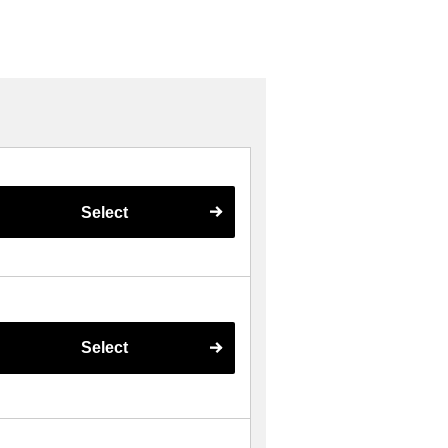
Select
Select