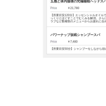
五感と体内循環の究極睡眠ヘッドスパ
Price
￥21,780
【所要目安120分】エッセンシャルオイル
っくりとほぐすことでむくみを解消。さら
ラブなど数種類のメニューからお疲れに合
パワーナップ仮眠シャンプースパ
Price
￥7,480
【所要目安50分】シャンプーをしながら頭