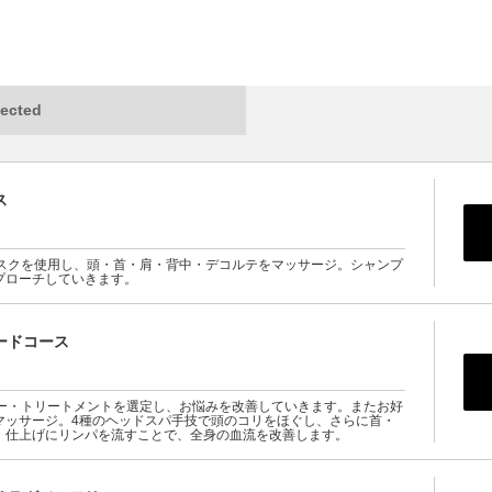
ected
ス
マスクを使用し、頭・首・肩・背中・デコルテをマッサージ。シャンプ
プローチしていきます。
ードコース
プー・トリートメントを選定し、お悩みを改善していきます。またお好
マッサージ。4種のヘッドスパ手技で頭のコリをほぐし、さらに首・
。仕上げにリンパを流すことで、全身の血流を改善します。