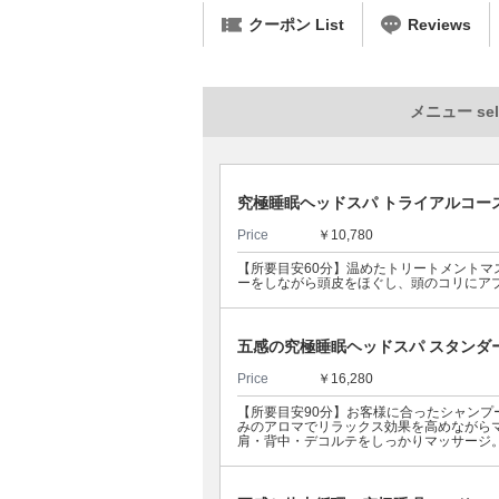
クーポン List
Reviews
メニュー sel
究極睡眠ヘッドスパ トライアルコー
Price
￥10,780
【所要目安60分】温めたトリートメント
ーをしながら頭皮をほぐし、頭のコリにア
五感の究極睡眠ヘッドスパ スタンダ
Price
￥16,280
【所要目安90分】お客様に合ったシャン
みのアロマでリラックス効果を高めながら
肩・背中・デコルテをしっかりマッサージ