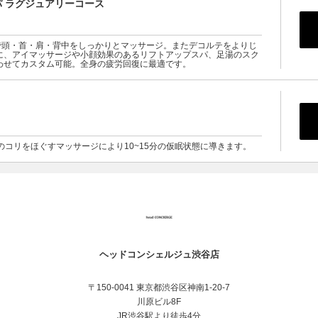
 ラグジュアリーコース
で頭・首・肩・背中をしっかりとマッサージ。またデコルテをよりじ
に、アイマッサージや小顔効果のあるリフトアップスパ、足湯のスク
わせてカスタム可能。全身の疲労回復に最適です。
のコリをほぐすマッサージにより10~15分の仮眠状態に導きます。
ヘッドコンシェルジュ渋谷店
〒150-0041 東京都渋谷区神南1-20-7
川原ビル8F
JR渋谷駅より徒歩4分