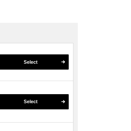
Select
Select