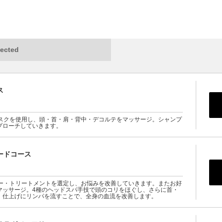
ected
ス
マスクを使用し、頭・首・肩・背中・デコルテをマッサージ。シャンプ
プローチしていきます。
ードコース
プー・トリートメントを選定し、お悩みを改善していきます。またお好
マッサージ。4種のヘッドスパ手技で頭のコリをほぐし、さらに首・
。仕上げにリンパを流すことで、全身の血流を改善します。