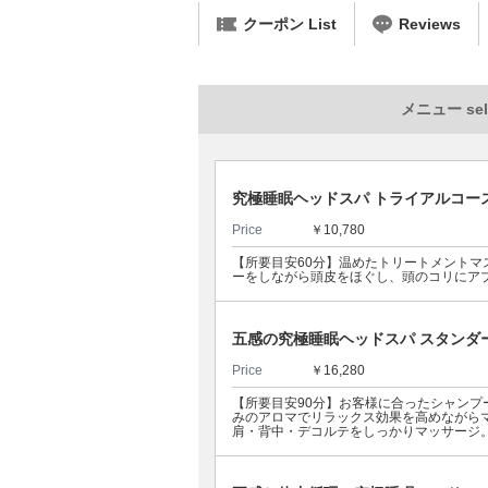
クーポン List
Reviews
メニュー sel
究極睡眠ヘッドスパ トライアルコー
Price
￥10,780
【所要目安60分】温めたトリートメント
ーをしながら頭皮をほぐし、頭のコリにア
五感の究極睡眠ヘッドスパ スタンダ
Price
￥16,280
【所要目安90分】お客様に合ったシャン
みのアロマでリラックス効果を高めながら
肩・背中・デコルテをしっかりマッサージ