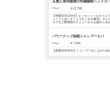
五感と体内循環の究極睡眠ヘッドスパ
Price
￥21,780
【所要目安120分】エッセンシャルオイル
っくりとほぐすことでむくみを解消。さら
ラブなど数種類のメニューからお疲れに合
パワーナップ仮眠シャンプースパ
Price
￥7,480
【所要目安50分】シャンプーをしながら頭