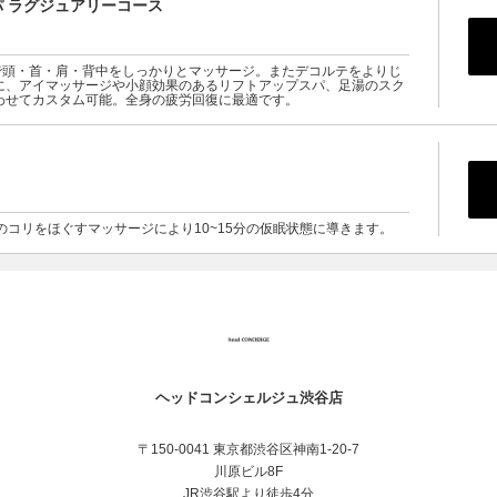
 ラグジュアリーコース
で頭・首・肩・背中をしっかりとマッサージ。またデコルテをよりじ
に、アイマッサージや小顔効果のあるリフトアップスパ、足湯のスク
わせてカスタム可能。全身の疲労回復に最適です。
のコリをほぐすマッサージにより10~15分の仮眠状態に導きます。
ヘッドコンシェルジュ渋谷店
〒150-0041 東京都渋谷区神南1-20-7
川原ビル8F
JR渋谷駅より徒歩4分