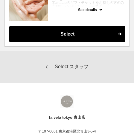
①anataeのギフトチケットをお持ちの方のみ
ご利用いただけるメニューです
See details
②先のページ備考欄にて、ご体験チケットの
【有効なサービスコード】を必ずご入力をく
ださい
クーポンについて
〜極上ハンドスパ＆ハンドケアのプラン〜
Select
オプションでジェルネイルも可能⭐︎
※オフ代は別料金が発生します（＋2,200
円）
次ページにて［オフあり］をご選択くださ
い。
※オプション追加の場合は追加料金が発生し
Select スタッフ
ます
※キャンセルの場合、anataeのキャンセルポ
リシーに基づきます
詳しくはAnatae公式HP、la vela tokyo専用ペ
ージにて詳細情報をご覧ください
la vela tokyo 青山店
〒107-0061 東京都港区北青山3-5-4