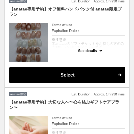
anatae限定
Est. Duration：Approx. 1 hrs30 mins
場合は追加料金がかかります
【anatae専用予約】オフ無料ハンドパック付 anatae限定プ
※キャンセルの場合、anataeのキャンセルポ
ラン
リシーに基づきます
詳しくはAnatae公式HP、la vela tokyo専用ペ
ージにて詳細情報をご覧ください
Terms of use
Expiration Date：
※注意※
①anataeのギフトチケットをお持ちの方のみ
ご利用いただけるメニューです
See details
②先のページ備考欄にて、ご体験チケットの
【有効なサービスコード】を必ずご入力をく
ださい
クーポンについて
5種のデザインからお選びいただけます！
Select
※カラー変更配置変更可能
※ 当日デザイン変更やオプション追加された
場合は追加料金がかかります
※キャンセルの場合、anataeのキャンセルポ
anatae限定
Est. Duration：Approx. 1 hrs30 mins
リシーに基づきます
詳しくはAnatae公式HP、la vela tokyo専用ペ
【anatae専用予約】大切な人へ〜心を結ぶギフトケアプラ
ージにて詳細情報をご覧ください
ン〜
Terms of use
Expiration Date：
※注意※