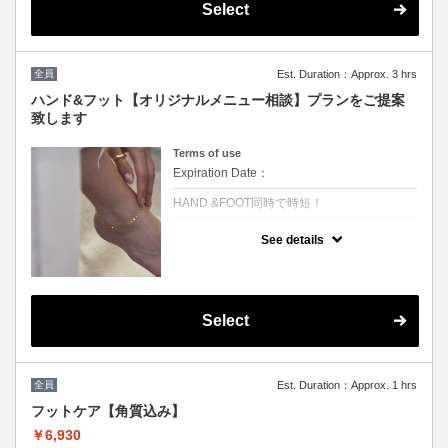
ご提案いたします
Select
［持込可能］
☆こちらから予約されたお客様は5%OFFの
価格で施術可能☆
全員
Est. Duration：Approx. 3 hrs
次回ご予約が一番お得！(10%OFF)
ハンド&フット【オリジナルメニュー相談】プランをご提案
致します
Terms of use
Expiration Date：
HAND &FOOT同時で時短！
クーポンについて
See details
クーポン選びに迷ったらコレ！デザインはお
好きなものからお選びいただけます。
￥13000からデザインにより値段変更★たく
さんのプランの中からお客様に合ったものを
ご提案致します〔持込可能〕
※同時施術ご希望の際、備考欄に【同時施術
Select
希望】と記載をお願いします。空いていない
場合はこちらからご連絡させて頂きます
☆こちらから予約されたお客様は5%OFFの
全員
Est. Duration：Approx. 1 hrs
価格で施術可能☆
次回ご予約が一番お得！(10%OFF)
フットケア【角質込み】
￥6,930