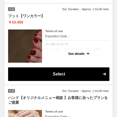
全員
Est. Duration：Approx. 1 hrs30 mins
フット【ワンカラー】
￥10,450
Terms of use
Expiration Date：
クーポンについて
フットバス、スクラブ、マッサージ付き
200色の中からお好きなカラーをお選びいた
See details
だけます♪
※カラーミックス不可
※他割引併用不可
Select
全員
Est. Duration：Approx. 1 hrs30 mins
ハンド【オリジナルメニュー相談 】お客様に合ったプランを
ご提案
Terms of use
Expiration Date：