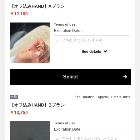
ススメ！
自爪を削らないネイルです。カラーは全25色
【オフ込みHAND】Aプラン
から選択可能♪持ちは2週間★
￥12,100
マニキュアとジェルの良いとこどりと話題の
シェラックネイル。見た目はジェルの様な
艶、つけ心地はマニキュアの様に薄く軽いで
Terms of use
す。
フットの付け替え目安は４週間◎★
Expiration Date：
※当店シェラックオフは毎回無料
シンプル好きな方におすすめ
※他割引併用不可
クーポンについて
See details
【シンプル好きだけどデザインはオリジナル
にしたい方オススメです】
◽︎１カラーまたはカラーグラデーション（お
色味のミックスも可能です）
◽︎アートまたはストーン2本
Select
※他割引併用不可
全員
Est. Duration：Approx. 1 hrs30 mins
【オフ込みHAND】Bプラン
￥13,750
Terms of use
Expiration Date：
少しアートを楽しみたい方にオススメ