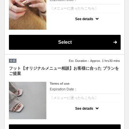
〔メニューに迷ったらこちら〕
クーポンについて
See details
クーポン選びに迷ったらコレ！！
デザインはお好きなものからお選びいただけ
ます。
￥9350から デザインにより値段変更★
沢山のプランの中からお客様に合ったものを
ご提案いたします
Select
［持込可能］
☆こちらから予約されたお客様は5%OFFの
価格で施術可能☆
次回ご予約が一番お得！(10%OFF)
全員
Est. Duration：Approx. 1 hrs30 mins
フット【オリジナルメニュー相談】お客様に合った プランを
ご提案
Terms of use
Expiration Date：
〔メニューに迷ったらこちら〕
クーポンについて
See details
クーポン選べに迷ったらコレ！
相談しながら幅広いデザインから選択★
カラーMix可★￥10450からデザインにより
料金変更★
沢山のプランの中からお客様に合ったものを