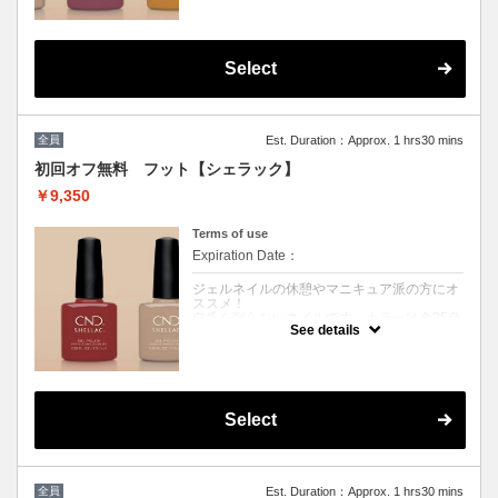
【ジェルネイルを休まれたい方にオススメ】
自爪を削らないネイルです。
カラーは全25色から選択可能♪持ちは2週間
マニキュアとジェルの良いとこどりと話題の
シェラックネイル。
Select
見た目はジェルの様な艶、つけ心地はマニキ
ュアの様に薄く軽いです。
※当店シェラックオフは毎回無料
※他割引併用不可
全員
Est. Duration：Approx. 1 hrs30 mins
初回オフ無料 フット【シェラック】
￥9,350
Terms of use
Expiration Date：
ジェルネイルの休憩やマニキュア派の方にオ
ススメ！
自爪を削らないネイルです。カラーは全25色
See details
から選択可能♪持ちは2週間★
マニキュアとジェルの良いとこどりと話題の
シェラックネイル。見た目はジェルの様な
艶、つけ心地はマニキュアの様に薄く軽いで
す。
フットの付け替え目安は４週間◎★
Select
※当店シェラックオフは毎回無料
クーポンについて
ジェルネイルの休憩やマニキュア派の方にオ
全員
Est. Duration：Approx. 1 hrs30 mins