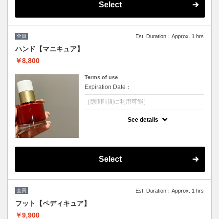
マニキュアトップコート仕上げも可能（オプション¥1,100で磨き上げ可
Select
能）
オフと同時に角質除去もされると足裏もツルツルに！
※他割引併用不可
全員
Est. Duration：Approx. 1 hrs
ハンド【マニキュア】
￥8,800
Terms of use
Expiration Date：
［隙間時間に利用可能］
クーポンについて
See details
ジェルをお休みされる方 ジェルネイルができ
ない方にオススメ★
［DIOR］［CHANEL］［ysl］
［TOMFORD］［HERMES］のマニキュア使
用しております。隙間時間に付け替え可能☆
Select
※他割引併用不可
全員
Est. Duration：Approx. 1 hrs
フット【ペディキュア】
￥9,900