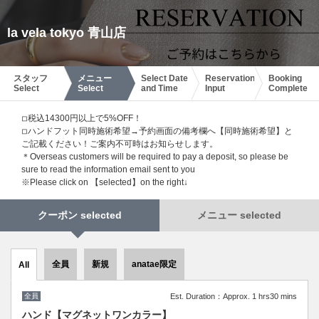
la vela tokyo 青山店
スタッフ
メニュー
Select Date
Reservation
Booking
Select
Select
and Time
Input
Complete
◽︎税込14300円以上で5%OFF！
◽︎ハンドフット同時施術希望→予約画面の備考欄へ【同時施術希望】と
ご記載ください！ご案内不可時はお知らせします。
＊Overseas customers will be required to pay a deposit, so please be
sure to read the information email sent to you
※Please click on 【selected】on the right↓
クーポン selected
メニュー selected
全員
新規
anatae限定
All
全員
Est. Duration：Approx. 1 hrs30 mins
ハンド【マグネットワンカラー】