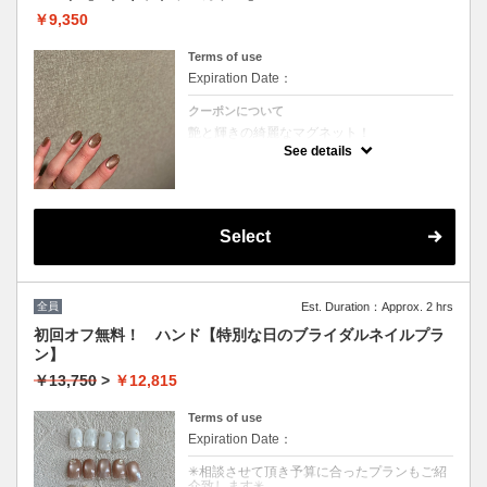
￥9,350
Terms of use
Expiration Date：
クーポンについて
艶と輝きの綺麗なマグネット！
カラーミックス不可 ご新規様、二回目以降の
See details
お客様全ての方にオフ代別途頂戴いたしま
す。（2200円～）オフがある方は専用オフを
選択ください。
※他割引併用不可※所要時間オフありオフな
し１時間半
Select
全員
Est. Duration：Approx. 2 hrs
初回オフ無料！ ハンド【特別な日のブライダルネイルプラ
ン】
￥13,750
>
￥12,815
Terms of use
Expiration Date：
✳︎相談させて頂き予算に合ったプランもご紹
介致します✳︎