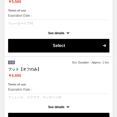
￥5,500
Terms of use
Expiration Date：
ウォーターケア付
クーポンについて
See details
ジェルをお休みされる方のメニューオフのみプラン (他店オフ＋550)
【ハードジェルの場合＋1100円】
Select
工程：オフ→ファイリング→甘皮ケア（ウォーターケア）
マニキュアトップコート仕上げも可能（オプション¥1,100で磨き上げ可
能）
※他割引併用不可
全員
Est. Duration：Approx. 1 hrs
フット【オフのみ】
￥6,600
Terms of use
Expiration Date：
フットバス、スクラブ、マッサージ付
クーポンについて
See details
当店オフのみプラン (他店オフ＋550)【ハードジェルの場合＋1100円】
工程：オフ→ファイリング→甘皮ケア→スクラブ→マッサージ