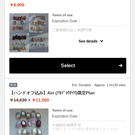
￥8,900
Terms of use
Expiration Date：
ご新規様のみご利用可能
クーポンについて
See details
10種類のデザインサンプルからお選びいただ
けます。
お色味やデザインの配置変更が可能です。
※デザイン組替え・追加不可
※オフがある方はオプションのジェルオフを
お選びください
Select
※他割引併用
新規
Est. Duration：Approx. 1 hrs30 mins
【ハンドオフ込み】Airi (ﾅｶｼﾞｮｳｱｲﾘ)限定Plan
￥14,630
>
￥11,500
Terms of use
Expiration Date：
※他割引併用不可
※他スタッフの場合通常料金となります