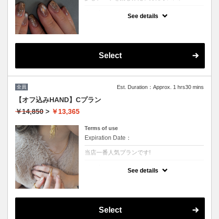
クーポンについて
See details
（フレンチ,カラーグラデーション,ワンカラ
ー,マーブル全爪同じデザイン） アートまた
はストーン4本まで
※他割引併用不可
Select
全員
Est. Duration：Approx. 1 hrs30 mins
【オフ込みHAND】Cプラン
￥14,850
>
￥13,365
Terms of use
Expiration Date：
当店一番人気プランです!
クーポンについて
See details
持ち込みデザインOK アートまたはストー
ン６本まで シンプル過ぎず華やか過ぎずデ
ザインを楽しみたい方にオススメ★★
１回10%OFF
２回以降→¥14108(5%OFF)
Select
次回ご予約が一番お得！(10%OFF)