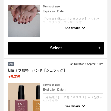
Terms of use
Expiration Date：
【ジェルお休みする方オススメ】フットバ
ス、スクラブ、マッサージ付
See details
クーポンについて
ジェルをお休みされる方へ。
今オススメなのがフットのペディキュア☆
しっかりとケアをした後にポリッシュを塗り
ます。
Select
工程： フットバス→ファイリング→甘皮ケ
ア→スクラブ→ペディキュア→マッサージ
※靴の場合乾かすのに30-40分お待ち頂きま
す。
全員
Est. Duration：Approx. 1 hrs
サンダルご持参をおすすめいたします。
初回オフ無料 ハンド【シェラック】
この季節にご一緒に角質除去もされると足裏
￥8,250
の匂いの原因もしっかり除去出来オススメで
す♪
Terms of use
※他割引併用不可
Expiration Date：
［今話題！］［爪育にオススメ］自爪を削ら
ないネイル
See details
クーポンについて