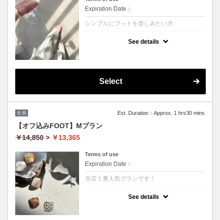
Expiration Date：
シンプルにフットを楽しみたい方
クーポンについて
See details
全て同じデザイン同じカラー アートまたは
ストーン親指のみ（Sサイズ）
カラーは全１００種類からお選び頂けます。
色の配合も可能！ スクラブとマッサージ付
き
Select
※他割引併用不可
全員
Est. Duration：Approx. 1 hrs30 mins
【オフ込みFOOT】Mプラン
￥14,850
>
￥13,365
Terms of use
Expiration Date：
当店１番人気プランです！
クーポンについて
See details
単色塗り＋1カラー追加 アートまたはスト
ーン親指のみ（Mサイズ）カラーもオリジナ
ルでお作りできます 持ち込みデザインも