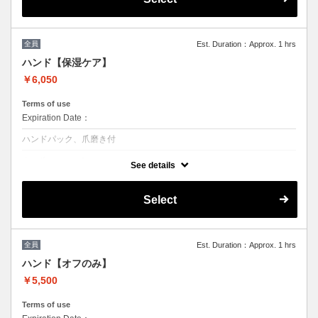
ハンドフット同時施術希望の方は備考欄に
【同時施術希望】と記入をお願い致します。
同時施術が空いていない場合のみご連絡させ
て頂きます。
全員
Est. Duration：Approx. 1 hrs
※他割引併用不可
ハンド【保湿ケア】
￥6,050
Terms of use
Expiration Date：
ハンドパック、爪磨き付
クーポンについて
See details
お爪を休ませたい方、ジェルは出来ないけど綺麗にしていたい方にオス
スメプラン
Select
長さ整え→ウォーターケア→パックを付け浸透→マッサージ
〔仕上げはシャイナーで爪磨きをいたします。シャイナーはお持ち帰
りいただけます。マニキュアトップコート仕上げも可能〕
※他割引併用不可
全員
Est. Duration：Approx. 1 hrs
ハンド【オフのみ】
￥5,500
Terms of use