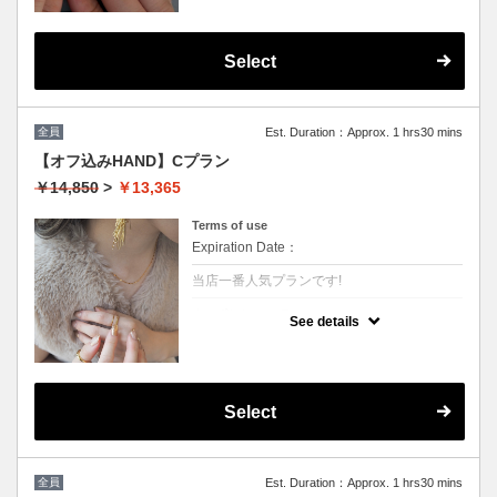
ー,マーブル全爪同じデザイン） アートまた
はストーン4本まで
※他割引併用不可
Select
全員
Est. Duration：Approx. 1 hrs30 mins
【オフ込みHAND】Cプラン
￥14,850
>
￥13,365
Terms of use
Expiration Date：
当店一番人気プランです!
クーポンについて
See details
持ち込みデザインOK アートまたはストー
ン６本まで シンプル過ぎず華やか過ぎずデ
ザインを楽しみたい方にオススメ★★
１回10%OFF
２回以降→¥14108(5%OFF)
Select
次回ご予約が一番お得！(10%OFF)
☆こちらから予約された2回以降のお客様は
5%OFFの価格で施術可能☆
※他割引併用不可
全員
Est. Duration：Approx. 1 hrs30 mins