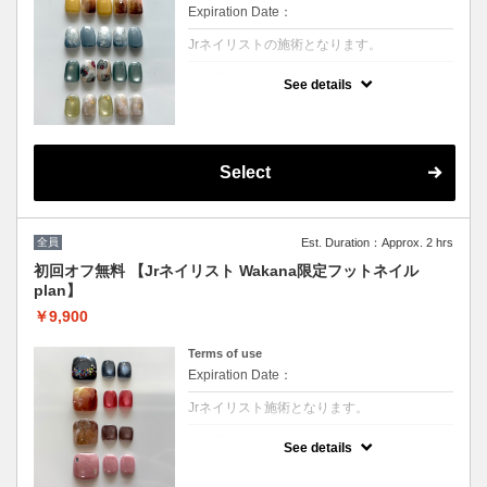
Expiration Date：
Jrネイリストの施術となります。
クーポンについて
See details
4種類の中からお選びいただけます。色味変
更、配置変更可能。
オフがある方は必ずオフを選択してくださ
い。
Select
※他割引併用不可
全員
Est. Duration：Approx. 2 hrs
初回オフ無料 【Jrネイリスト Wakana限定フットネイル
plan】
￥9,900
Terms of use
Expiration Date：
Jrネイリスト施術となります。
クーポンについて
See details
4種類の中からお選びいただけます。色味変
更、配置変更可能。