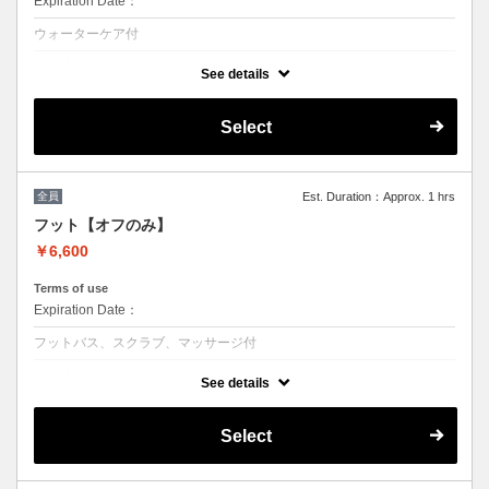
Expiration Date：
ウォーターケア付
クーポンについて
See details
ジェルをお休みされる方のメニューオフのみプラン (他店オフ＋550)
【ハードジェルの場合＋1100円】
Select
工程：オフ→ファイリング→甘皮ケア（ウォーターケア）
マニキュアトップコート仕上げも可能（オプション¥1,100で磨き上げ可
能）
※他割引併用不可
全員
Est. Duration：Approx. 1 hrs
フット【オフのみ】
￥6,600
Terms of use
Expiration Date：
フットバス、スクラブ、マッサージ付
クーポンについて
See details
当店オフのみプラン (他店オフ＋550)【ハードジェルの場合＋1100円】
工程：オフ→ファイリング→甘皮ケア→スクラブ→マッサージ
マニキュアトップコート仕上げも可能（オプション¥1,100で磨き上げ可
Select
能）
オフと同時に角質除去もされると足裏もツルツルに！