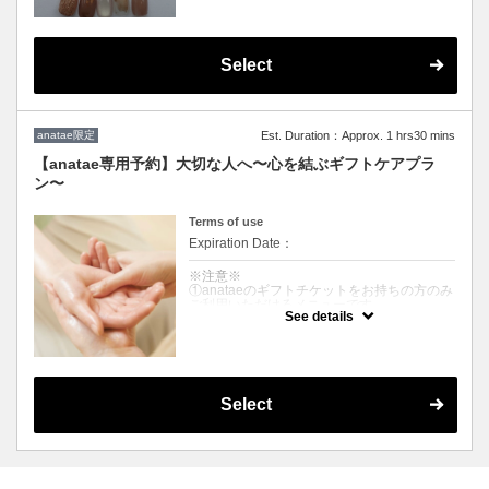
ださい
クーポンについて
5種のデザインからお選びいただけます！
Select
※カラー変更配置変更可能
※ 当日デザイン変更やオプション追加された
場合は追加料金がかかります
※キャンセルの場合、anataeのキャンセルポ
anatae限定
Est. Duration：Approx. 1 hrs30 mins
リシーに基づきます
詳しくはAnatae公式HP、la vela tokyo専用ペ
【anatae専用予約】大切な人へ〜心を結ぶギフトケアプラ
ージにて詳細情報をご覧ください
ン〜
Terms of use
Expiration Date：
※注意※
①anataeのギフトチケットをお持ちの方のみ
ご利用いただけるメニューです
See details
②先のページ備考欄にて、ご体験チケットの
【有効なサービスコード】を必ずご入力をく
ださい
クーポンについて
〜極上ハンドスパ＆ハンドケアのプラン〜
Select
オプションでジェルネイルも可能⭐︎
※オフ代は別料金が発生します（＋2,200
円）
次ページにて［オフあり］をご選択くださ
い。