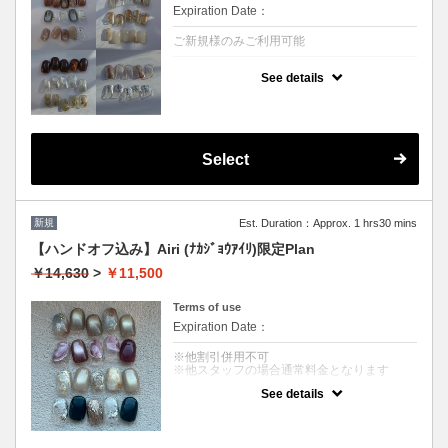
Expiration Date：
ご新規様のみご利用可能
クーポンについて
See details
10種類のデザインサンプルからお選びいただ
けます。
お色味やデザインの配置変更が可能です。
※デザイン組替え・追加不可
※オフがある方はオプションのジェルオフを
お選びください
Select
※他割引併用
新規
Est. Duration：Approx. 1 hrs30 mins
【ハンドオフ込み】Airi (ﾅｶｼﾞｮｳｱｲﾘ)限定Plan
￥14,630
>
￥11,500
Terms of use
Expiration Date：
※他割引併用不可
※他スタッフの場合通常料金となります
See details
クーポンについて
スタッフ限定Plan ロ選べる4デザインロ
※色味や配置の変更可能