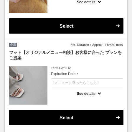
クーポンについて
See details
クーポン選びに迷ったらコレ！！
デザインはお好きなものからお選びいただけ
ます。
￥9350から デザインにより値段変更★
沢山のプランの中からお客様に合ったものを
ご提案いたします
Select
［持込可能］
☆こちらから予約されたお客様は5%OFFの
価格で施術可能☆
次回ご予約が一番お得！(10%OFF)
全員
Est. Duration：Approx. 1 hrs30 mins
フット【オリジナルメニュー相談】お客様に合った プランを
ご提案
Terms of use
Expiration Date：
〔メニューに迷ったらこちら〕
クーポンについて
See details
クーポン選べに迷ったらコレ！
相談しながら幅広いデザインから選択★
カラーMix可★￥10450からデザインにより
料金変更★
沢山のプランの中からお客様に合ったものを
ご提案いたします
Select
［持込可能］