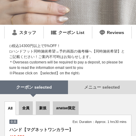
スタッフ
クーポン List
Reviews
◽︎税込14300円以上で5%OFF！
◽︎ハンドフット同時施術希望→予約画面の備考欄へ【同時施術希望】と
ご記載ください！ご案内不可時はお知らせします。
＊Overseas customers will be required to pay a deposit, so please be
sure to read the information email sent to you
※Please click on 【selected】on the right↓
クーポン selected
メニュー selected
全員
新規
anatae限定
All
全員
Est. Duration：Approx. 1 hrs30 mins
ハンド【マグネットワンカラー】