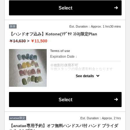
※デザイン変更の場合は通常料金となります
※他割引併用不可
Select
新規
Est. Duration：Approx. 1 hrs30 mins
【ハンドオフ込み】Kotone(ｿﾃﾞﾔﾏ ｺﾄﾈ)限定Plan
￥14,630
>
￥11,500
Terms of use
Expiration Date：
※他割引併用不可
※他スタッフの場合通常料金となります
See details
クーポンについて
スタッフ限定Plan ロ選べる4デザインロ
※色味や配置の変更可能
※デザイン変更の場合は通常料金となります
※他割引併用不可
Select
anatae限定
Est. Duration：Approx. 2 hrs
【anatae専用予約】オフ無料ハンドスパ付 ハンド ブライダ