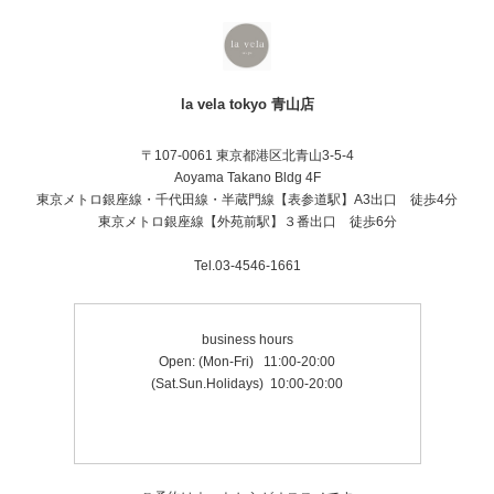
※オプション追加の場合は追加料金が発生し
ます
※キャンセルの場合、anataeのキャンセルポ
リシーに基づきます
詳しくはAnatae公式HP、la vela tokyo専用ペ
la vela tokyo 青山店
ージにて詳細情報をご覧ください
〒107-0061 東京都港区北青山3-5-4
Aoyama Takano Bldg 4F
東京メトロ銀座線・千代田線・半蔵門線【表参道駅】A3出口 徒歩4分
東京メトロ銀座線【外苑前駅】３番出口 徒歩6分
Tel.03-4546-1661
business hours
Open: (Mon-Fri) 11:00-20:00
(Sat​.Sun.Holidays) 10:00-20:00