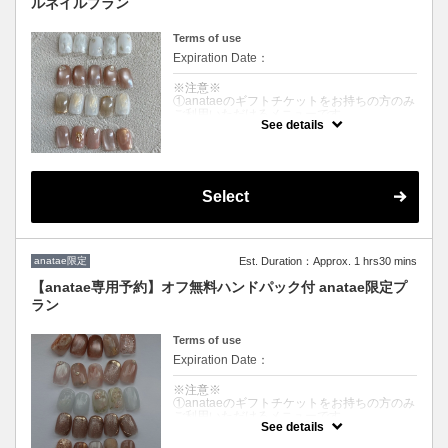
ルネイルプラン
Terms of use
Expiration Date：
※注意※
①anataeのギフトチケットをお持ちの方のみ
ご利用いただけるメニューです
See details
②先のページ備考欄にて、ご体験チケットの
【有効なサービスコード】を必ずご入力をく
ださい
クーポンについて
Select
ハンドスパ（スクラブ・マッサージ）付き 4
種のデザインの中からお選びいただけます！
※カラー変更配置変更可能
※当日デザイン変更やオプション追加された
anatae限定
Est. Duration：Approx. 1 hrs30 mins
場合は追加料金がかかります
【anatae専用予約】オフ無料ハンドパック付 anatae限定プ
※キャンセルの場合、anataeのキャンセルポ
ラン
リシーに基づきます
詳しくはAnatae公式HP、la vela tokyo専用ペ
ージにて詳細情報をご覧ください
Terms of use
Expiration Date：
※注意※
①anataeのギフトチケットをお持ちの方のみ
ご利用いただけるメニューです
See details
②先のページ備考欄にて、ご体験チケットの
【有効なサービスコード】を必ずご入力をく