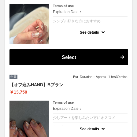
艶、つけ心地はマニキュアの様に薄く軽いで
Terms of use
す。
フットの付け替え目安は４週間◎★
Expiration Date：
※当店シェラックオフは毎回無料
シンプル好きな方におすすめ
※他割引併用不可
クーポンについて
See details
【シンプル好きだけどデザインはオリジナル
にしたい方オススメです】
◽︎１カラーまたはカラーグラデーション（お
色味のミックスも可能です）
◽︎アートまたはストーン2本
Select
※他割引併用不可
全員
Est. Duration：Approx. 1 hrs30 mins
【オフ込みHAND】Bプラン
￥13,750
Terms of use
Expiration Date：
少しアートを楽しみたい方にオススメ
クーポンについて
See details
（フレンチ,カラーグラデーション,ワンカラ