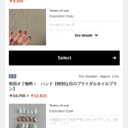
￥9,350
Terms of use
Expiration Date：
クーポンについて
艶と輝きの綺麗なマグネット！
カラーミックス不可 ご新規様、二回目以降の
See details
お客様全ての方にオフ代別途頂戴いたしま
す。（2200円～）オフがある方は専用オフを
選択ください。
※他割引併用不可※所要時間オフありオフな
し１時間半
Select
全員
Est. Duration：Approx. 2 hrs
初回オフ無料！ ハンド【特別な日のブライダルネイルプラ
ン】
￥13,750
>
￥12,815
Terms of use
Expiration Date：
✳︎相談させて頂き予算に合ったプランもご紹
介致します✳︎
✳︎ブライダル希望の方はこちらのプランを選