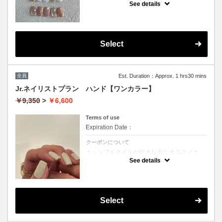
See details
択してください✳︎(カウンセリング時間込)
クーポンについて
選べる４デザイン!(ウォーターケア付)
⭐︎もっと拘りたい方にはオリジナルプランも
ご提案させて戴きます◎［持込可能］
Select
メニュー変更当日可能◎
ドレスのお写真を見ながらデザインや料金も
相談しながら決められます。
全員
Est. Duration：Approx. 1 hrs30 mins
※他割引併用不可
Jr.ネイリストプラン ハンド【ワンカラー】
￥9,350
>
￥6,600
Terms of use
Expiration Date：
クーポンについて
＊シンプルネイルが好きな方にオススメ＊
カラー１００種類からお選び頂けます。マグ
See details
ネットに変更可能。
◆Jr.ネイリストクーポンでご予約されたお客
様へ
技術向上を目的としたメニューとなります
余裕を持ったお時間でご予約はお取りさせて
Select
いただいておりますが、お時間が前後する可
能性がございますのでご了承ください