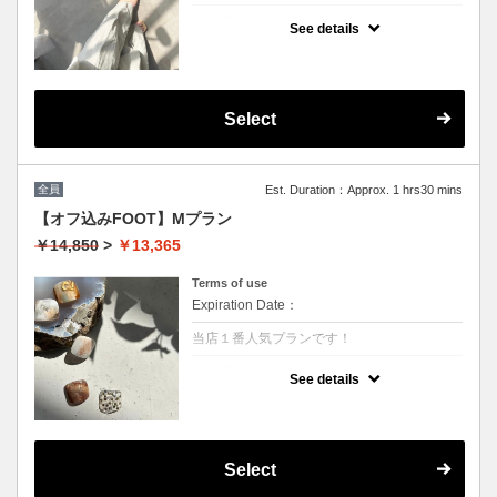
クーポンについて
See details
全て同じデザイン同じカラー アートまたは
ストーン親指のみ（Sサイズ）
カラーは全１００種類からお選び頂けます。
色の配合も可能！ スクラブとマッサージ付
き
Select
※他割引併用不可
全員
Est. Duration：Approx. 1 hrs30 mins
【オフ込みFOOT】Mプラン
￥14,850
>
￥13,365
Terms of use
Expiration Date：
当店１番人気プランです！
クーポンについて
See details
単色塗り＋1カラー追加 アートまたはスト
ーン親指のみ（Mサイズ）カラーもオリジナ
ルでお作りできます 持ち込みデザインも
OK
１回10%OFF
Select
２回以降→¥14108(5%OFF)
次回ご予約が一番お得！(10%OFF)