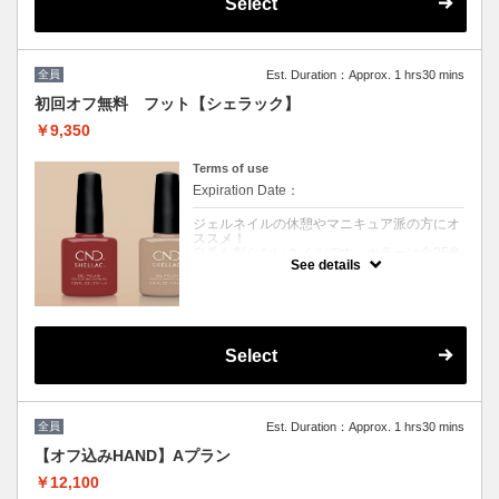
シェラックネイル。
Select
見た目はジェルの様な艶、つけ心地はマニキ
ュアの様に薄く軽いです。
※当店シェラックオフは毎回無料
※他割引併用不可
全員
Est. Duration：Approx. 1 hrs30 mins
初回オフ無料 フット【シェラック】
￥9,350
Terms of use
Expiration Date：
ジェルネイルの休憩やマニキュア派の方にオ
ススメ！
自爪を削らないネイルです。カラーは全25色
See details
から選択可能♪持ちは2週間★
マニキュアとジェルの良いとこどりと話題の
シェラックネイル。見た目はジェルの様な
艶、つけ心地はマニキュアの様に薄く軽いで
す。
フットの付け替え目安は４週間◎★
Select
※当店シェラックオフは毎回無料
クーポンについて
ジェルネイルの休憩やマニキュア派の方にオ
全員
Est. Duration：Approx. 1 hrs30 mins
ススメ！
自爪を削らないネイルです。カラーは全25色
【オフ込みHAND】Aプラン
から選択可能♪持ちは2週間★
￥12,100
マニキュアとジェルの良いとこどりと話題の
シェラックネイル。見た目はジェルの様な