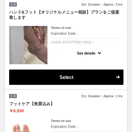
☆こちらから予約されたお客様は5%OFFの
価格で施術可能☆
全員
Est. Duration：Approx. 3 hrs
次回ご予約が一番お得！(10%OFF)
ハンド&フット【オリジナルメニュー相談】プランをご提案
致します
Terms of use
Expiration Date：
HAND &FOOT同時で時短！
クーポンについて
See details
クーポン選びに迷ったらコレ！デザインはお
好きなものからお選びいただけます。
￥13000からデザインにより値段変更★たく
さんのプランの中からお客様に合ったものを
ご提案致します〔持込可能〕
※同時施術ご希望の際、備考欄に【同時施術
Select
希望】と記載をお願いします。空いていない
場合はこちらからご連絡させて頂きます
☆こちらから予約されたお客様は5%OFFの
全員
Est. Duration：Approx. 1 hrs
価格で施術可能☆
次回ご予約が一番お得！(10%OFF)
フットケア【角質込み】
￥6,930
Terms of use
Expiration Date：