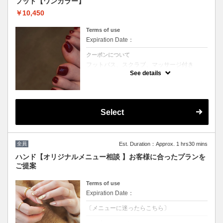
フット【ワンカラー】
￥10,450
Terms of use
Expiration Date：
クーポンについて
フットバス、スクラブ、マッサージ付き
200色の中からお好きなカラーをお選びいた
See details
だけます♪
※カラーミックス不可
※他割引併用不可
Select
全員
Est. Duration：Approx. 1 hrs30 mins
ハンド【オリジナルメニュー相談 】お客様に合ったプランを
ご提案
Terms of use
Expiration Date：
〔メニューに迷ったらこちら〕