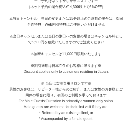
ーご予約はネットからがオススメですー
（ネット予約の場合税込¥14,300以上で5%OFF）
⚠️当日キャンセル、当日の変更または15分以上のご遅刻の場合は、次回
予約特典・Web割引特典はご使用いただけません
⚠️当日キャンセルまたは当日の別日への変更の場合はキャンセル料とし
て5,500円を頂戴いたしますのでご注意ください
⚠️無断キャンセルは11,000円頂戴いたします
※割引適用は日本在住のお客様に限ります※
Discount applies only to customers residing in Japan.
※ 当店は女性専用サロンです※
男性のお客様は、リピーター様からのご紹介、または女性のお客様とご
同伴の場合に限り、初回のご利用を承っております
For Male Guests:Our salon is primarily a women-only salon.
Male guests are welcome for their first visit if they are:
* Referred by an existing client, or
* Accompanied by a female guest.