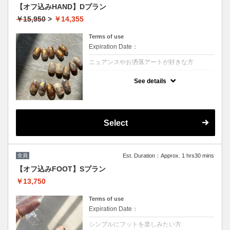
【オフ込みHAND】Dプラン
￥15,950
>
￥14,355
Terms of use
Expiration Date：
ニュアンスやお洒落アートが好きな方
クーポンについて
See details
どんなデザインも対応可能！アート１０本
流行りのニュアンスネイルやオシャレなデザ
インが好きな方にオススメ★
１回10%OFF
２回以降→¥15153(5%OFF)
Select
次回ご予約が一番お得！(10%OFF)
☆こちらから予約された2回以降のお客様は
5%OFFの価格で施術可能☆
※他割引併用不可
全員
Est. Duration：Approx. 1 hrs30 mins
【オフ込みFOOT】Sプラン
￥13,750
Terms of use
Expiration Date：
シンプルにフットを楽しみたい方