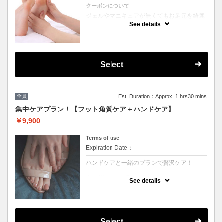
クーポンについて
ジェルやマニキュアが無くてもお足元を綺麗
に保ちたい方へオススメ！
See details
お爪整え→甘皮ケア→バッフィング→角質除
去→スクラブ→マッサージ
マニキュアトップコート仕上げも可能（オプ
ション¥1,100で磨き上げ可能）
※他割引併用不可
Select
全員
Est. Duration：Approx. 1 hrs30 mins
集中ケアプラン！【フット角質ケア＋ハンドケア】
￥9,900
Terms of use
Expiration Date：
ハンドケアと一緒のプランで贅沢ケア！
クーポンについて
See details
角質ケアで足裏をツルツルに！
今ならハンドケアと一緒のプランで贅沢ケ
ア！
マニキュアトップコート仕上げも可能（オプ
ション¥1,100で磨き上げ可能）
Select