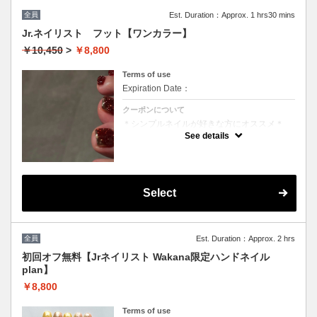
※他割引併用不可
全員
Est. Duration：Approx. 1 hrs30 mins
Jr.ネイリスト フット【ワンカラー】
￥10,450
>
￥8,800
Terms of use
Expiration Date：
クーポンについて
＊シンプルネイルが好きな方にオススメ＊
カラー100種類からお選び頂けます。 フット
See details
バス、スクラブ、マッサージ付き※デザイン
をプラスする場合は通常料金となります
◆Jr.ネイリストクーポンでご予約されたお客
様へ
技術向上を目的としたメニューとなります
Select
余裕を持ったお時間でご予約はお取りさせて
いただいておりますが、お時間が前後する可
能性がございますのでご了承ください
※他割引併用不可
全員
Est. Duration：Approx. 2 hrs
初回オフ無料【Jrネイリスト Wakana限定ハンドネイル
plan】
￥8,800
Terms of use