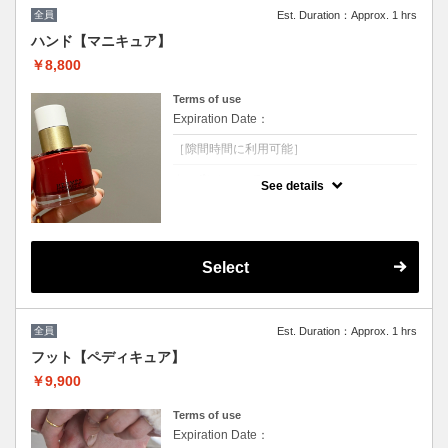
※他割引併用不可
全員
Est. Duration：Approx. 1 hrs
ハンド【マニキュア】
￥8,800
Terms of use
Expiration Date：
［隙間時間に利用可能］
クーポンについて
See details
ジェルをお休みされる方 ジェルネイルができ
ない方にオススメ★
［DIOR］［CHANEL］［ysl］
［TOMFORD］［HERMES］のマニキュア使
用しております。隙間時間に付け替え可能☆
Select
※他割引併用不可
全員
Est. Duration：Approx. 1 hrs
フット【ペディキュア】
￥9,900
Terms of use
Expiration Date：