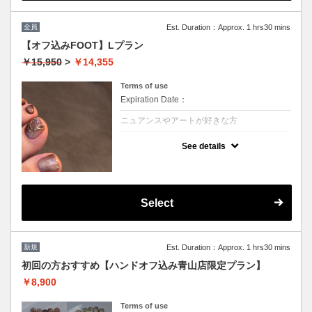
☆こちらから予約された2回以降のお客様は
5%OFFの価格で施術可能☆
全員
Est. Duration：Approx. 1 hrs30 mins
※他割引併用不可
【オフ込みFOOT】Lプラン
￥15,950
>
￥14,355
Terms of use
Expiration Date：
ニュアンスやアートが好きな方
クーポンについて
See details
どんなデザインも対応可能！ アートまたは
ストーン１０本 流行りのニュアンスアート
や華やかなアートデザインを楽しみたい方に
オススメプランです♪
１回10%OFF
Select
２回以降→¥15153(5%OFF)
次回ご予約が一番お得！(10%OFF)
☆こちらから予約された2回以降のお客様は
5%OFFの価格で施術可能☆
新規
Est. Duration：Approx. 1 hrs30 mins
※他割引併用不可
初回の方おすすめ【ハンドオフ込み青山店限定プラン】
￥8,900
Terms of use