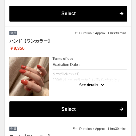
オフがある方は必ずオフを選択してくださ
い。
Select
※他割引併用不可
全員
Est. Duration：Approx. 1 hrs30 mins
ハンド【ワンカラー】
￥9,350
Terms of use
Expiration Date：
クーポンについて
200色以上のカラーからお選びいただけま
す。
See details
※カラーミックス不可
※他割引併用不可
※所要時間オフありオフなし１時間半
Select
全員
Est. Duration：Approx. 1 hrs30 mins