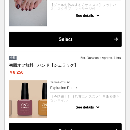
【ジェルお休みする方オススメ】フットバ
ス、スクラブ、マッサージ付
See details
クーポンについて
ジェルをお休みされる方へ。
今オススメなのがフットのペディキュア☆
しっかりとケアをした後にポリッシュを塗り
ます。
Select
工程： フットバス→ファイリング→甘皮ケ
ア→スクラブ→ペディキュア→マッサージ
※靴の場合乾かすのに30-40分お待ち頂きま
す。
全員
Est. Duration：Approx. 1 hrs
サンダルご持参をおすすめいたします。
初回オフ無料 ハンド【シェラック】
この季節にご一緒に角質除去もされると足裏
￥8,250
の匂いの原因もしっかり除去出来オススメで
す♪
Terms of use
※他割引併用不可
Expiration Date：
［今話題！］［爪育にオススメ］自爪を削ら
ないネイル
See details
クーポンについて
【ジェルネイルを休まれたい方にオススメ】
自爪を削らないネイルです。
カラーは全25色から選択可能♪持ちは2週間
マニキュアとジェルの良いとこどりと話題の