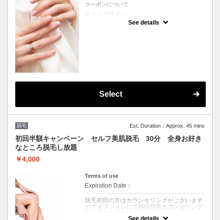
クーポンについて
ネイルデザイン
（１０本中１０本程度のアート）
See details
マシンを使用しない丁寧な甘皮のお手入れ、
ファイリング、ジェル、マッサージ付き、ド
リンク一杯付き（アルコールのご提供も〇）
Select
脱毛
Est. Duration：Approx. 45 mins
初回半額キャンペーン セルフ美肌脱毛 30分 全身お好き
なところ脱毛し放題
￥4,000
Terms of use
Expiration Date：
脱毛初回の方はカウンセリングがございます
のでオプションにて初回脱毛カウンセリング
をお選びください。
See details
★脱毛施術をご希望のお客様は、あらかじめ