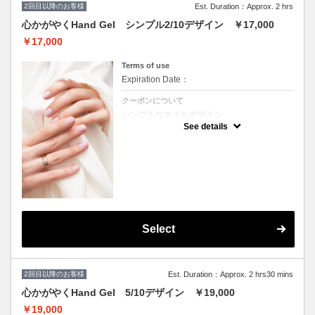
2回目以降のお客様
本の保湿） ・LCNクリームスペシャルマッサ
Est. Duration：Approx. 2 hrs
ージ（ムルムルバター配合の高保湿クリーム
心かがやくHand Gel シンプル2/10デザイン ￥17,000
で行う膝下～爪先までのマッサージ１５分）
￥17,000
Terms of use
Expiration Date：
クーポンについて
シンプルなネイルデザイン
（グラデーション・フレンチ・１０本中２本
See details
程度のアート）
マシンを使用しない丁寧な甘皮のお手入れ、
ファイリング、ジェル、マッサージ付き、ド
リンク一杯付き（アルコールのご提供も〇）
Select
2回目以降のお客様
Est. Duration：Approx. 2 hrs30 mins
心かがやくHand Gel 5/10デザイン ￥19,000
￥19,000