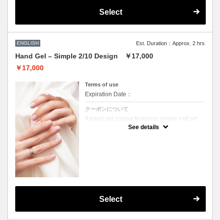
Select
ENGLISH
Est. Duration：Approx. 2 hrs
Hand Gel – Simple 2/10 Design ￥17,000
￥17,000
Terms of use
Expiration Date：
クーポンについて
A hand gel course featuring simple nail art
on 2 out of 10 fingers (e.g., gradation or
See details
French tips).
Performed without machines for gentle
cuticle care.
Includes:
Cuticle care (wet method)
Nail filing & shaping
Gel application
Select
Light massage