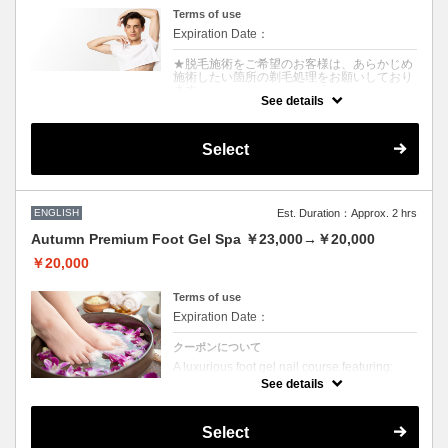
Terms of use
Expiration Date：
★脱毛施術をご希望のお客様は、あらかじめ
施術したい箇所の剃毛処理をお願いしており
ます。
See details
★未処理の場合、別途シェービング代
（￥2000/箇所）を頂戴いたします。
V・Iラインのシェービングはお断りしており
ます。そのままご来店された場合は施術でき
Select
ませんのでご注意ください。またキャンセル
料100％発生いたします。
★セルフ脱毛で未処理の場合は各シェービン
グ機器にてご自身でのシェービングをお願い
いたします。
ENGLISH
Est. Duration：Approx. 2 hrs
Autumn Premium Foot Gel Spa ￥23,000→￥20,000
クーポンについて
￥13000→￥9800 安心都度払い◎スタッフ
￥20,000
施術による最新美肌光脱毛30分で全身お好き
なところ脱毛し放題！痛みが少なく白髪にも
効果的なSHR/美肌効果期待のIPL脱毛〇脱毛
Terms of use
の残り箇所にも！
Expiration Date：
クーポンについて
A luxurious foot gel nail course featuring:
See details
・Gentle cuticle care without machines
・Nail filing and gel application
・Foot bath with your choice of aromatic oil
Select
・Foamy foot shampoo