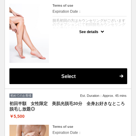
ルバター配合の高保湿クリームで行う肘下～
Terms of use
爪先、膝下～爪先までのマッサージ１５分づ
つ）
Expiration Date：
脱毛初回の方はカウンセリングがございます
のでオプションにて初回脱毛カウンセリング
をお選びください。
See details
★脱毛施術をご希望のお客様は、あらかじめ
施術したい箇所の剃毛処理をお願いしており
ます。
★未処理の場合、別途シェービング代
（￥2000/箇所）を頂戴いたします。
V・Iラインのシェービングはお断りしており
ます。そのままご来店された場合は施術でき
ませんのでご注意ください。またキャンセル
料100％発生いたします。
★セルフ脱毛で未処理の場合は各シェービン
グ機器にてご自身でのシェービングをお願い
Select
いたします。
クーポンについて
初回半額￥8000→￥4000 最新美肌光脱毛30
分セルフで全身お好きなところ脱毛し放題！
初めてのお客様
Est. Duration：Approx. 45 mins
痛みが少なく白髪にも効果的なSHR/美肌効
果期待のIPL脱毛で全身ツルスベ〇メンズも
初回半額 女性限定 美肌光脱毛30分 全身お好きなところ
可！脱毛の残り箇所にも！
脱毛し放題◎
￥5,500
Terms of use
Expiration Date：