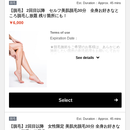
料100％発生いたします。
脱毛
Est. Duration：Approx. 45 mins
★セルフ脱毛で未処理の場合は各シェービン
グ機器にてご自身でのシェービングをお願い
【脱毛】 2回目以降 セルフ美肌脱毛30分 全身お好きなと
いたします。
ころ脱毛し放題 残り箇所にも！
クーポンについて
￥6,000
￥13000→￥6500 安心都度払い◎スタッフ
施術による最新美肌光脱毛30分で全身お好き
Terms of use
なところ脱毛し放題！痛みが少なく白髪にも
効果的なSHR/美肌効果期待のIPL脱毛〇脱毛
Expiration Date：
の残り箇所にも！
★脱毛施術をご希望のお客様は、あらかじめ
施術したい箇所の剃毛処理をお願いしており
ます。
See details
★未処理の場合、別途シェービング代
（￥2000/箇所）を頂戴いたします。
V・Iラインのシェービングはお断りしており
ます。そのままご来店された場合は施術でき
ませんのでご注意ください。またキャンセル
料100％発生いたします。
★セルフ脱毛で未処理の場合は各シェービン
グ機器にてご自身でのシェービングをお願い
いたします。
クーポンについて
Select
期間限定￥8000→6000 最新美肌光脱毛30
分セルフで全身お好きなところ脱毛し放題！
痛みが少なく白髪にも効果的なSHR/美肌効
果期待のIPL脱毛で全身ツルスベ〇メンズも
可！脱毛の残り箇所にも！
脱毛
Est. Duration：Approx. 45 mins
【脱毛】2回目以降 女性限定 美肌光脱毛30分 全身お好きな