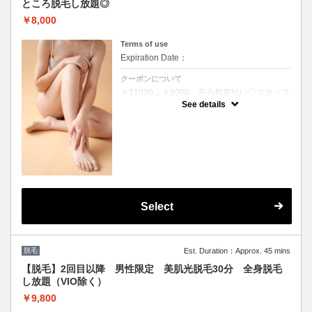
ところ脱毛し放題◎
￥8,000
Terms of use
Expiration Date：
クーポンについて
￥11000→￥8000 安心都度払い〇スタッフ
施術による最新美肌光脱毛30分全身お好きな
See details
ところ脱毛し放題！痛みが少く、白髪にも効
果的SHR/美肌効果期待IPL脱毛で全身ツルス
ベ〇脱毛残り箇所にも！
Select
脱毛
Est. Duration：Approx. 45 mins
【脱毛】2回目以降 男性限定 美肌光脱毛30分 全身脱毛
し放題（VIO除く）
￥9,800