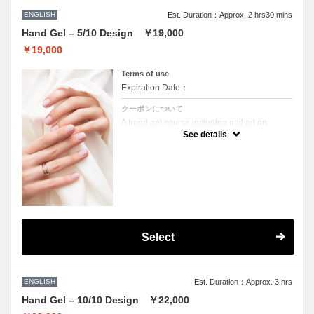
One complimentary drink (alcoholic options
available)
ENGLISH
Est. Duration：Approx. 2 hrs30 mins
Hand Gel – 5/10 Design ￥19,000
￥19,000
Terms of use
Expiration Date：
クーポンについて
A hand gel course including nail art on
approximately 5 out of 10 fingers.
See details
Carefully performed without machinery for a
relaxing and refined finish.
Includes:
Cuticle care (wet method)
Nail filing & shaping
Gel application
Select
Light massage
One complimentary drink (alcoholic options
available)
ENGLISH
Est. Duration：Approx. 3 hrs
Hand Gel – 10/10 Design ￥22,000