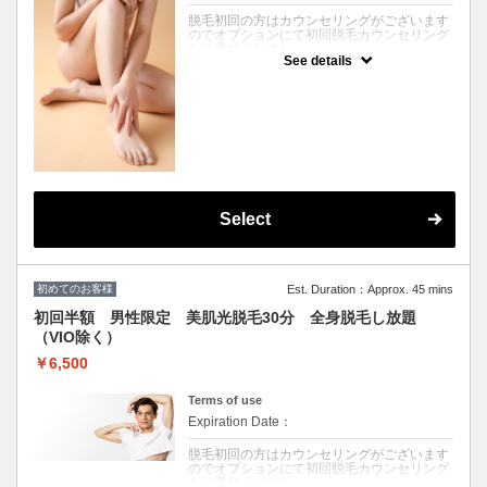
脱毛初回の方はカウンセリングがございます
のでオプションにて初回脱毛カウンセリング
をお選びください。
See details
★脱毛施術をご希望のお客様は、あらかじめ
施術したい箇所の剃毛処理をお願いしており
ます。
★未処理の場合、別途シェービング代
（￥2000/箇所）を頂戴いたします。
V・Iラインのシェービングはお断りしており
ます。そのままご来店された場合は施術でき
ませんのでご注意ください。またキャンセル
料100％発生いたします。
★セルフ脱毛で未処理の場合は各シェービン
グ機器にてご自身でのシェービングをお願い
Select
いたします。
クーポンについて
￥11000→￥5500 安心都度払い〇スタッフ
施術による最新美肌光脱毛30分全身お好きな
初めてのお客様
Est. Duration：Approx. 45 mins
ところ脱毛し放題！痛みが少く、白髪にも効
果的SHR/美肌効果期待IPL脱毛で全身ツルス
初回半額 男性限定 美肌光脱毛30分 全身脱毛し放題
ベ〇脱毛残り箇所にも！
（VIO除く）
￥6,500
Terms of use
Expiration Date：
脱毛初回の方はカウンセリングがございます
のでオプションにて初回脱毛カウンセリング
をお選びください。