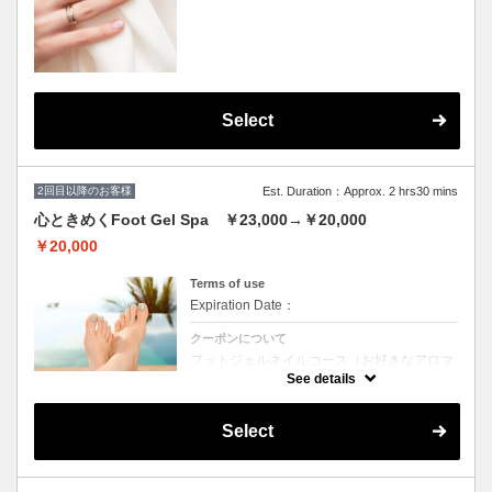
改善、透明感UP】 ・LCNスクラブ（ソルト
ピーリングorシュガースクラブからお選びい
ただき、古い角質を除去） ・LCNマスク（専
用の刷毛で塗布し、浸透させ保湿） ・
LCNSpaオイル（血行促進） ・LCNネイルバ
ター（キューティクル、健康な爪が生えてく
るための爪の根本の保湿） ・LCNクリームス
ペシャルマッサージ（ムルムルバター配合の
Select
高保湿クリームで行う肘下～爪先までのマッ
サージ１５分）
2回目以降のお客様
Est. Duration：Approx. 2 hrs30 mins
心ときめくFoot Gel Spa ￥23,000→￥20,000
￥20,000
Terms of use
Expiration Date：
クーポンについて
フットジェルネイルコース（お好きなアロマ
オイルで行うフットバス＆もこもこの泡で洗
See details
うフットシャンプー付き） + LCNスパ【浸透
促進、血流促進、高保湿、くすみ改善、透明
感UP】 ・LCNスクラブ（ソルトピーリング
Select
orシュガースクラブからお選びいただき、古
い角質を除去） ・LCNマスク（専用の刷毛で
塗布し、浸透させ保湿） ・LCNSpaオイル
（血行促進） ・LCNネイルバター（キューテ
ィクル、健康な爪が生えてくるための爪の根