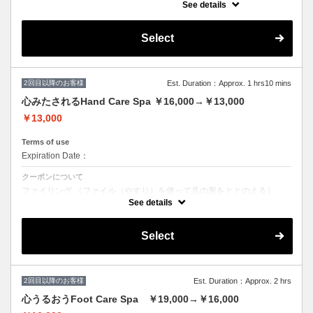
See details
★脱毛施術をご希望のお客様は、あらかじめ
施術したい箇所の剃毛処理をお願いしており
ます。
★未処理の場合、別途シェービング代
Select
（￥2000/箇所）を頂戴いたします。
V・Iラインのシェービングはお断りしており
ます。そのままご来店された場合は施術でき
ませんのでご注意ください。またキャンセル
料100％発生いたします。
2回目以降のお客様
Est. Duration：Approx. 1 hrs10 mins
★セルフ脱毛で未処理の場合は各シェービン
グ機器にてご自身でのシェービングをお願い
心みたされるHand Care Spa ￥16,000→￥13,000
いたします。
￥13,000
クーポンについて
￥13000→￥6500 安心都度払い◎スタッフ
Terms of use
施術による最新美肌光脱毛30分で全身お好き
Expiration Date：
なところ脱毛し放題！痛みが少なく白髪にも
効果的なSHR/美肌効果期待のIPL脱毛〇脱毛
クーポンについて
の残り箇所にも！
ファイリング （ファイル（やすり）を使って爪の形をととのえる）
マシンを使用しないウェットな状態の本格的で丁寧な甘皮のお手入れ
See details
バッフィング （爪の表面を磨きつやを出す）
・つや出し艶仕上げ
・つやなし自然なマット仕上げ
Select
・クリアマニキュア仕上げ
・カラーマニキュア仕上げ（+1,000）からお選びいただけます
スペシャルスパ、マッサージ、ドリンク一杯付き（アルコールのご提供
も〇） LCNスパ【浸透促進、血流促進、高保湿、くすみ改善、透明感
UP】 ・LCNスクラブ（ソルトピーリングorシュガースクラブからお選
びいただき、古い角質を除去） ・LCNマスク（専用の刷毛で塗布し、
2回目以降のお客様
Est. Duration：Approx. 2 hrs
浸透させ保湿） ・LCNSpaオイル（血行促進） ・LCNネイルバター
心うるおうFoot Care Spa ￥19,000→￥16,000
（キューティクル、健康な爪が生えてくるための爪の根本の保湿） ・
LCNクリームスペシャルマッサージ（ムルムルバター配合の高保湿クリ