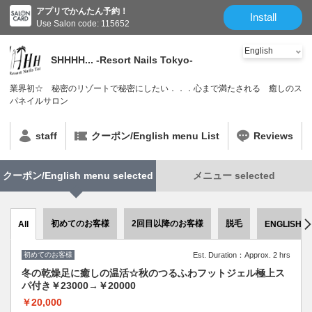
アプリでかんたん予約！
Install
Use Salon code: 115652
SHHHH... -Resort Nails Tokyo-
業界初☆ 秘密のリゾートで秘密にしたい．．．心まで満たされる 癒しのス
パネイルサロン
staff
クーポン/English menu List
Reviews
クーポン/English menu selected
メニュー selected
初めてのお客様
2回目以降のお客様
脱毛
All
ENGLISH
初めてのお客様
Est. Duration：Approx. 2 hrs
冬の乾燥足に癒しの温活☆秋のつるふわフットジェル極上ス
パ付き￥23000→￥20000
￥20,000