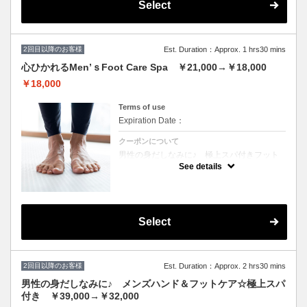
Select
ジ、ドリンク一杯付き（アルコールのご提供
も〇） + LCNスパ【浸透促進、血流促進、
高保湿、くすみ改善、透明感UP】 ・LCNス
クラブ（ソルトピーリングorシュガースクラ
ブからお選びいただき、古い角質を除去） ・
2回目以降のお客様
LCNマスク（専用の刷毛で塗布し、浸透させ
Est. Duration：Approx. 1 hrs30 mins
保湿） ・LCNSpaオイル（血行促進） ・
心ひかれるMen’ｓFoot Care Spa ￥21,000→￥18,000
LCNネイルバター（キューティクル、健康な
爪が生えてくるための爪の根本の保湿） ・
￥18,000
LCNクリームスペシャルマッサージ（ムルム
ルバター配合の高保湿クリームで行う肘下～
爪先までのマッサージ１５分）
Terms of use
Expiration Date：
クーポンについて
男性の身だしなみに♪ 極上スパ付きフット
ケア☆ お好きなアロマオイルでフットバス・
See details
もこもこの泡でフットシャンプー・ファイリ
ング（やすりを使って爪の形を整える）・丁
寧な甘皮のお手入れ・ささくれケア・バッフ
ィング（爪の表面の凹凸を整える）・艶出し
磨きor艶なし磨き・マッサージ、ドリンク一
杯付き（アルコールのご提供も〇） + LCN
Select
スパ【浸透促進、血流促進、高保湿、くすみ
改善、透明感UP】 ・LCNスクラブ（ソルト
ピーリングorシュガースクラブからお選びい
ただき、古い角質を除去） ・LCNマスク（専
用の刷毛で塗布し、浸透させ保湿） ・
2回目以降のお客様
Est. Duration：Approx. 2 hrs30 mins
LCNSpaオイル（血行促進） ・LCNネイルバ
ター（キューティクル、健康な爪が生えてく
男性の身だしなみに♪ メンズハンド＆フットケア☆極上スパ
るための爪の根本の保湿） ・LCNクリームス
付き ￥39,000→￥32,000
ペシャルマッサージ（ムルムルバター配合の
高保湿クリームで行う膝下～爪先までのマッ