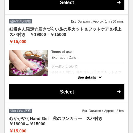
Select
善、透明感UP】 ・LCNスクラブ（ソルトピ
ーリングorシュガースクラブからお選びいた
だき、古い角質を除去） ・LCNマスク（専用
の刷毛で塗布し、浸透させ保湿） ・LCNSpa
オイル（血行促進） ・LCNネイルバター（キ
初めてのお客様
ューティクル、健康な爪が生えてくるための
Est. Duration：Approx. 1 hrs30 mins
爪の根本の保湿） ・LCNクリームスペシャル
妊婦さん限定☆届きづらい足の爪カット＆フットケア＆極上
マッサージ（ムルムルバター配合の高保湿ク
リームで行う膝下～爪先までのマッサージ１
スパ付き ￥19000→￥15000
５分）
￥15,000
Terms of use
Expiration Date：
クーポンについて
妊婦さん限定♪ 届きづらい足の爪カット＆フ
ットケア＆秋の極上フットスパ付きキャンペ
See details
ーン〇 フットケアコース（お好きなアロマオ
イルで行うフットバス＆もこもこの泡で洗う
フットシャンプー付き）角質ケア + LCNスパ
Select
【浸透促進、血流促進、高保湿、くすみ改
善、透明感UP】 ・LCNスクラブ（ソルトピ
ーリングorシュガースクラブからお選びいた
だき、古い角質を除去） ・LCNマスク（専用
の刷毛で塗布し、浸透させ保湿） ・LCNSpa
初めてのお客様
オイル（血行促進） ・LCNネイルバター（キ
Est. Duration：Approx. 2 hrs
ューティクル、健康な爪が生えてくるための
心かがやくHand Gel 秋のワンカラー スパ付き
爪の根本の保湿） ・LCNクリームスペシャル
マッサージ（ムルムルバター配合の高保湿ク
￥18000→￥15000
リームで行う膝下～爪先までのマッサージ１
５分）
￥15,000