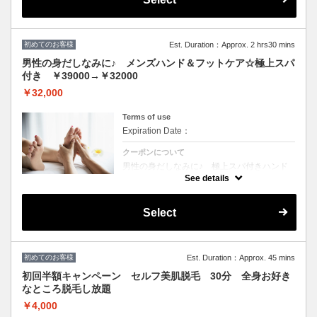
スパ【浸透促進、血流促進、高保湿、くすみ
改善、透明感UP】 ・LCNスクラブ（ソルト
ピーリングorシュガースクラブからお選びい
ただき、古い角質を除去） ・LCNマスク（専
用の刷毛で塗布し、浸透させ保湿） ・
初めてのお客様
Est. Duration：Approx. 2 hrs30 mins
LCNSpaオイル（血行促進） ・LCNネイルバ
ター（キューティクル、健康な爪が生えてく
男性の身だしなみに♪ メンズハンド＆フットケア☆極上スパ
るための爪の根本の保湿） ・LCNクリームス
付き ￥39000→￥32000
ペシャルマッサージ（ムルムルバター配合の
高保湿クリームで行う膝下～爪先までのマッ
￥32,000
サージ１５分）
Terms of use
Expiration Date：
クーポンについて
男性の身だしなみに♪ 極上スパ付きハンド
＆フットケア☆ お好きなアロマオイルでフッ
See details
トバス・もこもこの泡でフットシャンプー・
ファイリング（やすりを使って爪の形を整え
る）・丁寧な甘皮のお手入れ・ささくれケ
Select
ア・バッフィング（爪の表面の凹凸を整え
る）・艶出し磨きor艶なし磨き・マッサー
ジ、ドリンク一杯付き（アルコールのご提供
も〇） + LCNスパ【浸透促進、血流促進、
高保湿、くすみ改善、透明感UP】 ・LCNス
初めてのお客様
クラブ（ソルトピーリングorシュガースクラ
Est. Duration：Approx. 45 mins
ブからお選びいただき、古い角質を除去） ・
初回半額キャンペーン セルフ美肌脱毛 30分 全身お好き
LCNマスク（専用の刷毛で塗布し、浸透させ
保湿） ・LCNSpaオイル（血行促進） ・
なところ脱毛し放題
LCNネイルバター（キューティクル、健康な
爪が生えてくるための爪の根本の保湿） ・
￥4,000
LCNクリームスペシャルマッサージ（ムルム