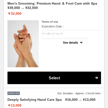
・Buffing to smooth nail surface
Men's Grooming: Premium Hand ＆ Foot Care with Spa
・Choice of glossy or matte finish
¥39,000 → ¥32,000
・LCN Spa treatments:
￥32,000
・Scrub (choose between salt peeling or
Terms of use
sugar scrub)
Expiration Date：
・Mask applied with a special brush for deep
hydration
クーポンについて
・Spa oil for blood circulation
Comprehensive hand and foot care
including all treatments listed in the
See details
・Nail butter for cuticle and nail root
individual hand and foot care services
hydration
LCN Spa treatments for both hands and feet
・Special massage with high-moisture
cream containing Murumuru butter (15
Special massages:
minutes from knees to toes)
Hands: 15 minutes from elbows to fingertips
・Includes one complimentary drink
(alcoholic options available)
Feet: 15 minutes from knees to toes
Includes one complimentary drink (alcoholic
Select
options available)
ENGLISH
Est. Duration：Approx. 1 hrs10 mins
Deeply Satisfying Hand Care Spa ¥16,000 → ¥13,000
￥13,000