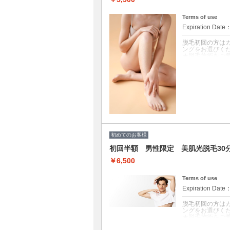
Terms of use
Expiration Date
脱毛初回の方は
ングをお選びく
★脱毛施術をご
おります。
★未処理の場合、
V・Iラインの
できませんのでご
★セルフ脱毛で
願いいたします
クーポンについて
￥11000→￥
きなところ脱毛し
身ツルスベ〇脱
初めてのお客様
初回半額 男性限定 美肌光脱毛30
￥6,500
Terms of use
Expiration Date
脱毛初回の方は
ングをお選びく
★脱毛施術をご
おります。