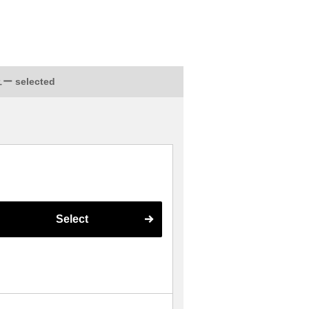
 selected
Select