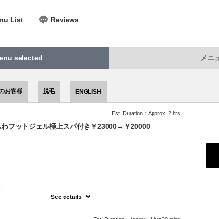
u List
Reviews
nu selected
メニュー
降のお客様
脱毛
ENGLISH
Est. Duration：Approx. 2 hrs
フットジェル極上スパ付き￥23000→￥20000
：
♪
スパ付きキャンペーン〇
See details
イルコース（お好きなアロマオイルで行うフットバス＆もこもこの泡
ャンプー付き）