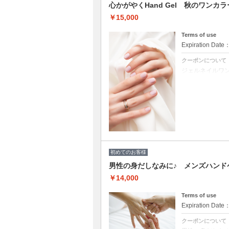
康な爪が生えてく
心かがやくHand Gel 秋のワンカラ
（ムルムルバタ
￥15,000
Terms of use
Expiration Date
クーポンについて
ジェルネイルワ
マシンを使用し
パ、マッサージ
LCNスパ【浸透
（ソルトピーリン
LCNマスク（専
LCNネイルバ
・LCNクリー
肘下～爪先まで
初めてのお客様
男性の身だしなみに♪ メンズハンドケア
￥14,000
Terms of use
Expiration Date
クーポンについて