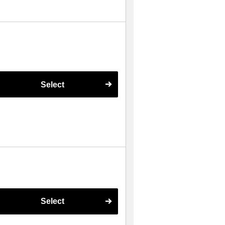
Select
Select