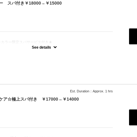
るための爪の根本の保湿） ・LCNクリームスペシャルマッサージ
ー スパ付き￥18000→￥15000
ー配合の高保湿クリームで行う膝下～爪先までのマッサージ１５分）
：
ンカラー限定スパサービス付き★
ない丁寧な甘皮のお手入れ、ファイリング、ジェル、スペシャルス
See details
、ドリンク一杯付き（アルコールのご提供も〇）
促進、血流促進、高保湿、くすみ改善、透明感UP】 ・LCNスクラブ
グorシュガースクラブからお選びいただき、古い角質を除去） ・
用の刷毛で塗布し、浸透させ保湿） ・LCNSpaオイル（血行促進） ・
ター（キューティクル、健康な爪が生えてくるための爪の根本の保湿）
ムスペシャルマッサージ（ムルムルバター配合の高保湿クリームで行う
のマッサージ１５分）
Est. Duration：Approx. 1 hrs
☆極上スパ付き ￥17000→￥14000
：