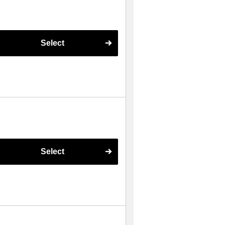
Select
Select