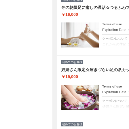
+
LCNスパ【浸透
冬の乾燥足に癒しの温活☆つるふわフッ
・LCNスクラブ
質を除去）
￥16,000
・LCNマスク（
・LCNSpaオ
・LCNネイル
Terms of use
湿）
Expiration Date
・LCNクリー
膝下～爪先まで
クーポンについて
これからの季節に
きなアロマオイ
LCNスパ【浸透
（ソルトピーリン
LCNマスク（専
初めてのお客様
LCNネイルバ
・LCNクリー
妊婦さん限定☆届きづらい足の爪カット
膝下～爪先まで
￥15,000
Terms of use
Expiration Date
クーポンについて
妊婦さん限定♪ 
ンペーン〇 フ
泡で洗うフットシ
湿、くすみ改善、
ブからお選びいた
初めてのお客様
させ保湿） ・L