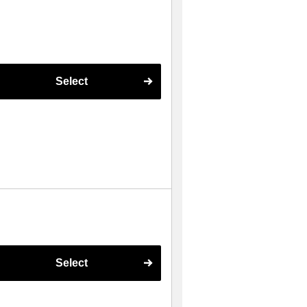
Select
Select