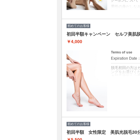
クーポンについて
男性の身だしなみ
フットバス・も
形を整える）・
凸を整える）・
ルのご提供も〇）
初めてのお客様
UP】 ・LCN
古い角質を除去）
初回半額キャンペーン セルフ美肌脱
イル（血行促進）
の爪の根本の保湿
￥4,000
保湿クリームで
Terms of use
Expiration Date
脱毛初回の方は
ングをお選びく
★脱毛施術をご
おります。
★未処理の場合、
V・Iラインの
できませんのでご
★セルフ脱毛で
願いいたします
クーポンについて
初回半額￥800
題！痛みが少なく
ンズも可！脱毛
初めてのお客様
初回半額 女性限定 美肌光脱毛30
￥5,500