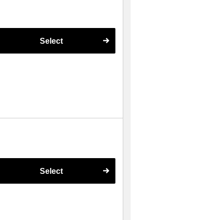
Select
Select