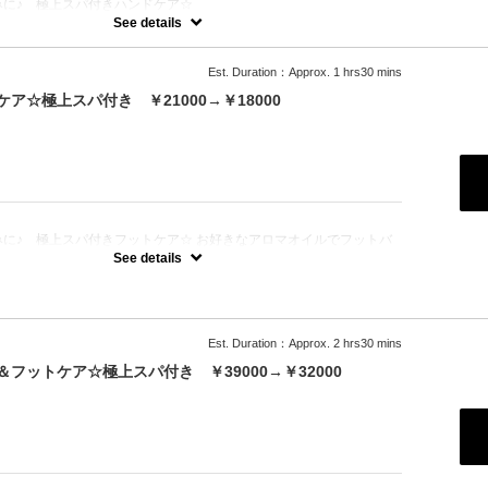
みに♪ 極上スパ付きハンドケア☆
やすりを使って爪の形を整える）・丁寧な甘皮のお手入れ・ささくれ
See details
ング（爪の表面の凹凸を整える）・艶出し磨きor艶なし磨き・マッサ
杯付き（アルコールのご提供も〇） + LCNスパ【浸透促進、血流
すみ改善、透明感UP】 ・LCNスクラブ（ソルトピーリングorシュ
Est. Duration：Approx. 1 hrs30 mins
お選びいただき、古い角質を除去） ・LCNマスク（専用の刷毛で塗
湿） ・LCNSpaオイル（血行促進） ・LCNネイルバター（キューテ
☆極上スパ付き ￥21000→￥18000
が生えてくるための爪の根本の保湿） ・LCNクリームスペシャルマ
ムルバター配合の高保湿クリームで行う肘下～爪先までのマッサージ
：
に♪ 極上スパ付きフットケア☆ お好きなアロマオイルでフットバ
泡でフットシャンプー・ファイリング（やすりを使って爪の形を整え
See details
皮のお手入れ・ささくれケア・バッフィング（爪の表面の凹凸を整え
きor艶なし磨き・マッサージ、ドリンク一杯付き（アルコールのご提
CNスパ【浸透促進、血流促進、高保湿、くすみ改善、透明感UP】 ・
ソルトピーリングorシュガースクラブからお選びいただき、古い角質
Nマスク（専用の刷毛で塗布し、浸透させ保湿） ・LCNSpaオイル（血
Nネイルバター（キューティクル、健康な爪が生えてくるための爪の根
Est. Duration：Approx. 2 hrs30 mins
CNクリームスペシャルマッサージ（ムルムルバター配合の高保湿クリ
～爪先までのマッサージ１５分）
フットケア☆極上スパ付き ￥39000→￥32000
：