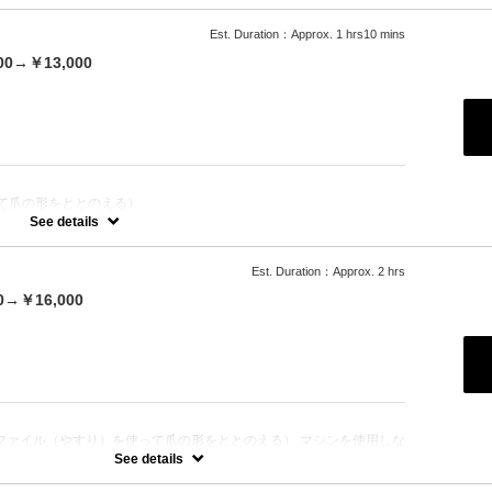
別途シェービング代（￥2000/箇所）を頂戴いたします。
シェービングはお断りしております。そのままご来店された場合は施術
注意ください。またキャンセル料100％発生いたします。
Est. Duration：Approx. 1 hrs10 mins
未処理の場合は各シェービング機器にてご自身でのシェービングをお
。
00→￥13,000
6500 安心都度払い◎スタッフ施術による最新美肌光脱毛30分で全身お
し放題！痛みが少なく白髪にも効果的なSHR/美肌効果期待のIPL脱
箇所にも！
て爪の形をととのえる）
的で丁寧な甘皮のお手入れ
See details
）
Est. Duration：Approx. 2 hrs
らお選びいただけます
0→￥16,000
付き（アルコールのご提供も〇） LCNスパ【浸透促進、血流促進、
Nスクラブ（ソルトピーリングorシュガースクラブからお選びいただ
の刷毛で塗布し、浸透させ保湿） ・LCNSpaオイル（血行促進） ・
な爪が生えてくるための爪の根本の保湿） ・LCNクリームスペシャ
湿クリームで行う肘下～爪先までのマッサージ１５分）
：
ファイル（やすり）を使って爪の形をととのえる） マシンを使用しな
の本格的で丁寧な甘皮のお手入れ バッフィング （爪の表面を磨きつ
See details
や出し艶仕上げ ・つやなし自然なマット仕上げ ・クリアマニキュア
マニキュア仕上げ（+1,000）からお選びいただけます スペシャル