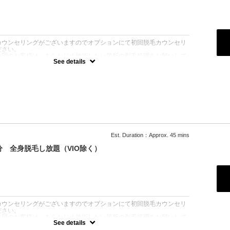
：
カウンセリングがございますのでオプションにて初回脱毛カウンセリ
ださい。
希望のお客様は、あらかじめ施術したい箇所の剃毛処理をお願いして
See details
別途シェービング代（￥2000/箇所）を頂戴いたします。
シェービングはお断りしております。そのままご来店された場合は施術
注意ください。またキャンセル料100％発生いたします。
未処理の場合は各シェービング機器にてご自身でのシェービングをお
。
5500 安心都度払い〇スタッフ施術による最新美肌光脱毛30分全身お好
放題！痛みが少く、白髪にも効果的SHR/美肌効果期待IPL脱毛で全
毛残り箇所にも！
Est. Duration：Approx. 45 mins
分 全身脱毛し放題（VIO除く）
：
カウンセリングがございますのでオプションにて初回脱毛カウンセリ
ださい。
希望のお客様は、あらかじめ施術したい箇所の剃毛処理をお願いして
See details