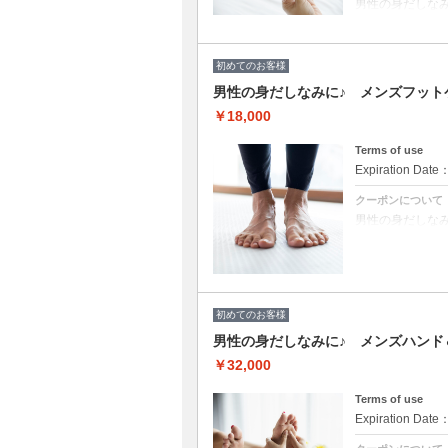
男性の身だしな
ファイリング（
ケア・バッフィ
ージ、ドリンク一
促進、高保湿、く
初めてのお客様
ガースクラブから
布し、浸透させ保
男性の身だしなみに♪ メンズフットケア
ィクル、健康な爪
ッサージ（ムル
￥18,000
１５分）
Terms of use
Expiration Date
クーポンについて
男性の身だしなみ
ス・もこもこの
る）・丁寧な甘
る）・艶出し磨
供も〇） + L
LCNスクラブ（
を除去） ・LC
行促進） ・LC
初めてのお客様
本の保湿） ・L
ームで行う膝下
男性の身だしなみに♪ メンズハンド＆
￥32,000
Terms of use
Expiration Date