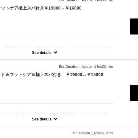
Est. Duration：Approx. 1 hrs30 mins
促進、血流促進、高保湿、くすみ改善、透明感UP】
トケア極上スパ付き￥19000→￥16000
（ソルトピーリングorシュガースクラブからお選びいただき、古い角
専用の刷毛で塗布し、浸透させ保湿）
イル（血行促進）
バター（キューティクル、健康な爪が生えてくるための爪の根本の保
：
ムスペシャルマッサージ（ムルムルバター配合の高保湿クリームで行う
のマッサージ１５分）
♪ 秋の極上フットスパ付きキャンペーン〇 フットケアコース（お好
ルで行うフットバス＆もこもこの泡で洗うフットシャンプー付き） +
See details
促進、血流促進、高保湿、くすみ改善、透明感UP】 ・LCNスクラブ
グorシュガースクラブからお選びいただき、古い角質を除去） ・
用の刷毛で塗布し、浸透させ保湿） ・LCNSpaオイル（血行促進） ・
Est. Duration：Approx. 1 hrs30 mins
ター（キューティクル、健康な爪が生えてくるための爪の根本の保湿）
ムスペシャルマッサージ（ムルムルバター配合の高保湿クリームで行う
＆フットケア＆極上スパ付き ￥19000→￥15000
のマッサージ１５分）
：
届きづらい足の爪カット＆フットケア＆秋の極上フットスパ付きキャ
ットケアコース（お好きなアロマオイルで行うフットバス＆もこもこの
See details
ャンプー付き）角質ケア + LCNスパ【浸透促進、血流促進、高保
透明感UP】 ・LCNスクラブ（ソルトピーリングorシュガースクラ
だき、古い角質を除去） ・LCNマスク（専用の刷毛で塗布し、浸透
Est. Duration：Approx. 2 hrs
CNSpaオイル（血行促進） ・LCNネイルバター（キューティクル、健