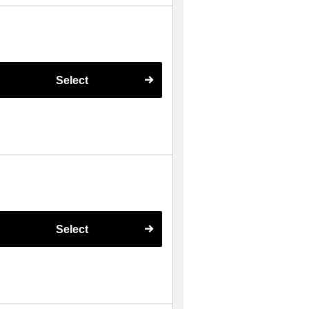
Select
Select