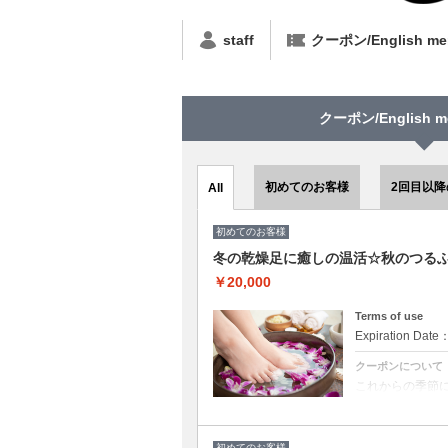
staff
クーポン/English men
クーポン/English me
初めてのお客様
2回目以
All
初めてのお客様
冬の乾燥足に癒しの温活☆秋のつるふわ
￥20,000
Terms of use
Expiration Date
クーポンについて
これからの季節に
秋の極上フット
フットジェルネ
で洗うフットシ
初めてのお客様