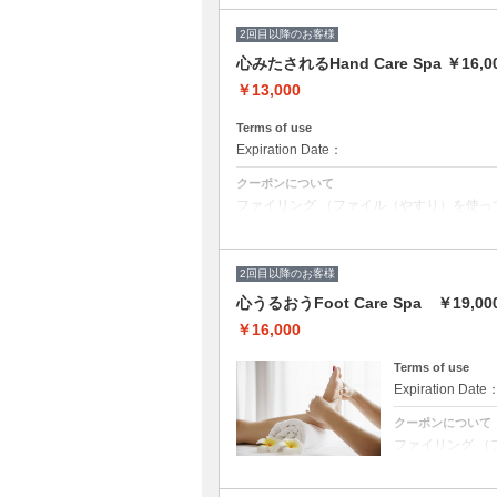
★未処理の場合、
V・Iラインの
できませんのでご
2回目以降のお客様
★セルフ脱毛で
願いいたします
心みたされるHand Care Spa ￥16,0
￥13,000
クーポンについて
￥13000→￥
Terms of use
好きなところ脱毛
毛〇脱毛の残り
Expiration Date：
クーポンについて
ファイリング （ファイル（やすり）を使っ
マシンを使用しないウェットな状態の本格
バッフィング （爪の表面を磨きつやを出す
・つや出し艶仕上げ
・つやなし自然なマット仕上げ
2回目以降のお客様
・クリアマニキュア仕上げ
・カラーマニキュア仕上げ（+1,000）か
心うるおうFoot Care Spa ￥19,00
スペシャルスパ、マッサージ、ドリンク一杯
高保湿、くすみ改善、透明感UP】 ・LC
￥16,000
き、古い角質を除去） ・LCNマスク（専用
LCNネイルバター（キューティクル、健康
ルマッサージ（ムルムルバター配合の高保
Terms of use
Expiration Date
クーポンについて
ファイリング （
いウェットな状態
やを出す） ・つ
仕上げ ・カラー