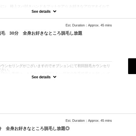
に♪ 極上スパ付きハンド＆フットケア☆ お好きなアロマオイルで
こもこの泡でフットシャンプー・ファイリング（やすりを使って爪の
See details
丁寧な甘皮のお手入れ・ささくれケア・バッフィング（爪の表面の凹
艶出し磨きor艶なし磨き・マッサージ、ドリンク一杯付き（アルコー
 + LCNスパ【浸透促進、血流促進、高保湿、くすみ改善、透明感
Est. Duration：Approx. 45 mins
スクラブ（ソルトピーリングorシュガースクラブからお選びいただき、
 ・LCNマスク（専用の刷毛で塗布し、浸透させ保湿） ・LCNSpaオ
毛 30分 全身お好きなところ脱毛し放題
 ・LCNネイルバター（キューティクル、健康な爪が生えてくるため
） ・LCNクリームスペシャルマッサージ（ムルムルバター配合の高
行う肘下～爪先、膝下～爪先までのマッサージ１５分づつ）
：
カウンセリングがございますのでオプションにて初回脱毛カウンセリ
ださい。
希望のお客様は、あらかじめ施術したい箇所の剃毛処理をお願いして
See details
別途シェービング代（￥2000/箇所）を頂戴いたします。
シェービングはお断りしております。そのままご来店された場合は施術
注意ください。またキャンセル料100％発生いたします。
未処理の場合は各シェービング機器にてご自身でのシェービングをお
。
0→￥4000 最新美肌光脱毛30分セルフで全身お好きなところ脱毛し放
白髪にも効果的なSHR/美肌効果期待のIPL脱毛で全身ツルスベ〇メ
の残り箇所にも！
Est. Duration：Approx. 45 mins
分 全身お好きなところ脱毛し放題◎