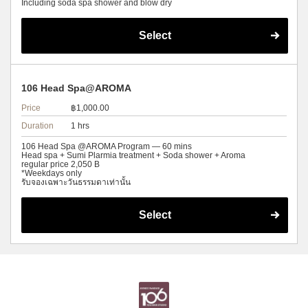
Including soda spa shower and blow dry
Select
106 Head Spa@AROMA
Price
฿1,000.00
Duration
1 hrs
106 Head Spa @AROMA Program — 60 mins
Head spa + Sumi Plarmia treatment + Soda shower + Aroma
regular price 2,050 B
*Weekdays only
รับจองเฉพาะวันธรรมดาเท่านั้น
Select