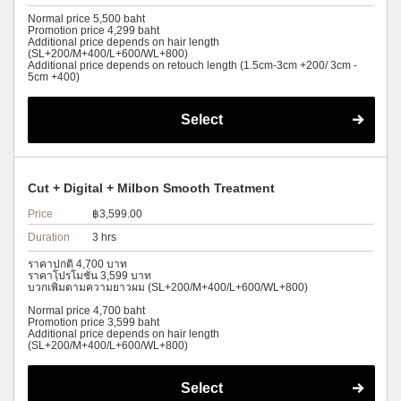
Normal price 5,500 baht
Promotion price 4,299 baht
Additional price depends on hair length
(SL+200/M+400/L+600/WL+800)
Additional price depends on retouch length (1.5cm-3cm +200/ 3cm -
5cm +400)
Select
Cut + Digital + Milbon Smooth Treatment
Price
฿3,599.00
Duration
3 hrs
ราคาปกติ 4,700 บาท
ราคาโปรโมชั่น 3,599 บาท
บวกเพิ่มตามความยาวผม (SL+200/M+400/L+600/WL+800)
Normal price 4,700 baht
Promotion price 3,599 baht
Additional price depends on hair length
(SL+200/M+400/L+600/WL+800)
Select