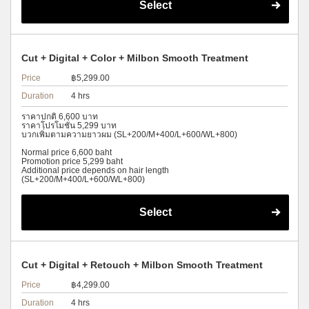
Select
Cut + Digital + Color + Milbon Smooth Treatment
Price
฿5,299.00
Duration
4 hrs
ราคาปกติ 6,600 บาท
ราคาโปรโมชั่น 5,299 บาท
บวกเพิ่มตามความยาวผม (SL+200/M+400/L+600/WL+800)
Normal price 6,600 baht
Promotion price 5,299 baht
Additional price depends on hair length
(SL+200/M+400/L+600/WL+800)
Select
Cut + Digital + Retouch + Milbon Smooth Treatment
Price
฿4,299.00
Duration
4 hrs