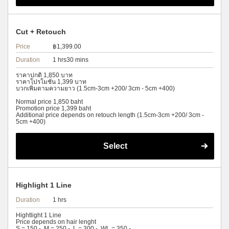
Cut + Retouch
Price
฿1,399.00
Duration
1 hrs30 mins
ราคาปกติ 1,850 บาท
ราคาโปรโมชั่น 1,399 บาท
บวกเพิ่มตามความยาว (1.5cm-3cm +200/ 3cm - 5cm +400)
Normal price 1,850 baht
Promotion price 1,399 baht
Additional price depends on retouch length (1.5cm-3cm +200/ 3cm -
5cm +400)
Select
Highlight 1 Line
Duration
1 hrs
Hightlight 1 Line
Price depends on hair lenght
S = 150.-, M = 250.-, L = 300.-, WL = 350.-