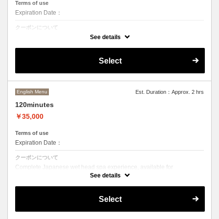
Terms of use
Expiration Date：
クーポンについて
※ホームページより、LINEまたはメールにてお問合せください
See details
Select
English Menu
Est. Duration：Approx. 2 hrs
120minutes
￥35,000
Terms of use
Expiration Date：
クーポンについて
Complete Japanese wet head spa experience, available for
international guests. The most comfortable and refined 120min
See details
experience designed by HeadComfortAN, allowing you to unwind.
Select