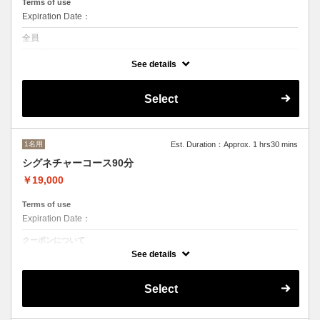
Terms of use
Expiration Date：
全員
クーポンについて
See details
脳疲労アプローチ
Select
1名用
Est. Duration：Approx. 1 hrs30 mins
シグネチャーコース90分
￥19,000
Terms of use
Expiration Date：
クーポンについて
脳疲労にアプローチ
See details
Select