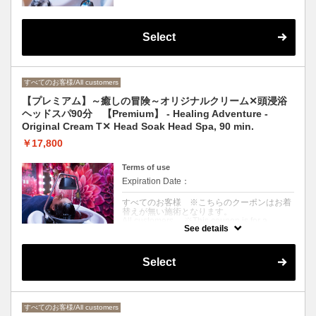
※来店〜退店まで90分目安
〈For those who want to be healed slowly
and thoroughly〉Warm aroma-scented
cream is used to massage the scalp, and
Select
shiatsu is applied to the neck, shoulders, and
décolleté. Finish up with dry and blow-dry
※About 90 minutes from arrival to departure.
すべてのお客様/All customers
【プレミアム】～癒しの冒険～オリジナルクリーム✕頭浸浴
ヘッドスパ90分 【Premium】 - Healing Adventure -
Original Cream T✕ Head Soak Head Spa, 90 min.
￥17,800
Terms of use
Expiration Date：
すべてのお客様 ※こちらのクーポンはお着
替えが無い施術となります。
All customers ※This coupon is for a
See details
treatment without a change of clothes.
クーポンについて
Select
〈超絶リラックスしたい方〉温冷浴とアロマ
香るクリームで頭皮をじっくり揉みほぐし、
首・肩・デコルテを指圧でしっかりマッサー
ジ。ドライ&ブローまでお仕上げ付
※来店〜退店まで90分目安
すべてのお客様/All customers
〈For those who want to relax to the max〉