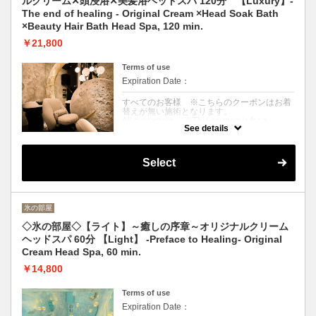
ルクリーム✕頭浸浴✕美髪浴ヘッドスパ 120分 【Luxury】-
and the neck, shoulders, and décolleté are
massaged firmly with shiatsu. Includes
The end of healing - Original Cream ×Head Soak Bath
finishing touches such as drying and blow-
×Beauty Hair Bath Head Spa, 120 min.
drying.
※About 90 minutes from arrival to departure.
￥21,800
Terms of use
Expiration Date：
すべてのお客様 ※こちらのクーポンはお着
替えが無い施術となります。
All customers ※This coupon is for a
See details
treatment without a change of clothes.
クーポンについて
Select
〈全身リセットしたい方〉温冷浴とクリーム
での頭皮をじっくり揉みほぐし、首・肩・肩
甲骨・デコルテを指圧でマッサージ。目or耳
マッサージに加え、頭皮・髪の究極ケア。ド
ライ&ブローお仕上げ
氷の部屋
※来店〜退店まで120分目安
〈For those who want to reset the whole
◇氷の部屋◇【ライト】～癒しの序章～オリジナルクリーム
body〉This massage includes a warm/cold
ヘッドスパ 60分 【Light】 -Preface to Healing- Original
bath, a slow scalp massage with cream, and
an acupressure massage of the neck,
Cream Head Spa, 60 min.
shoulders, shoulder blades, and décolleté.
Ultimate care of scalp and hair in addition to
￥14,800
eye or ear massage. Dry & Blow Finish
※About 120 minutes from arrival to
Terms of use
departure.
Expiration Date：