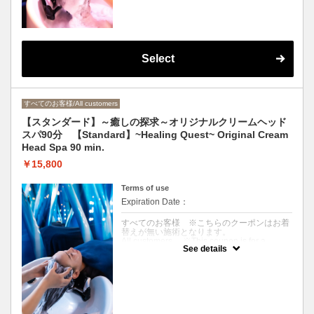
かいクリームで頭皮をじっくり揉みほぐし、
肩を指圧でしっかりマッサージ。ドライ&ブ
ローまでお仕上げ
※来店〜退店まで75分目安
<For those who want to feel refreshed in a
short time> Aroma-scented warm cream is
used to slowly massage the scalp, followed
Select
by a firm acupressure massage of the neck,
shoulders, and décolleté. Finish up with dry
and blow-dry
※ Approximate time from arrival to
departure: 75 min.
すべてのお客様/All customers
【スタンダード】～癒しの探求～オリジナルクリームヘッド
スパ90分 【Standard】~Healing Quest~ Original Cream
Head Spa 90 min.
￥15,800
Terms of use
Expiration Date：
すべてのお客様 ※こちらのクーポンはお着
替えが無い施術となります。
All customers ※This coupon is for a
See details
treatment without a change of clothes.
クーポンについて
〈じっくり癒されたい方〉アロマ香る温かい
クリームで頭皮を揉みほぐし、首・肩・デコ
ルテを指圧でしっかりマッサージ。ドライ&
ブローまでお仕上げ