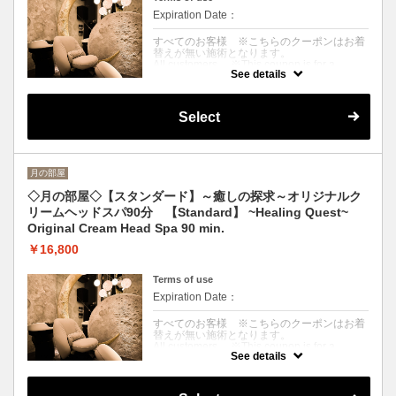
Expiration Date：
すべてのお客様 ※こちらのクーポンはお着
替えが無い施術となります。
All customers ※This coupon is for a
See details
treatment without a change of clothes.
クーポンについて
Select
〈短時間ですっきりしたい方〉アロマ香る温
かいクリームで頭皮をじっくり揉みほぐし、
首・肩・デコルテを指圧でしっかりマッサー
ジ。ドライ&ブローまでお仕上げ※来店〜退
店まで75分目安
月の部屋
<For those who want to feel refreshed in a
short time> Aroma-scented warm cream is
◇月の部屋◇【スタンダード】～癒しの探求～オリジナルク
used to slowly massage the scalp, followed
リームヘッドスパ90分 【Standard】 ~Healing Quest~
by a firm acupressure massage of the neck,
shoulders, and décolleté. Finish up with dry
Original Cream Head Spa 90 min.
and blow-dry
※ Approximate time from arrival to
￥16,800
departure: 75 min.
Terms of use
Expiration Date：
すべてのお客様 ※こちらのクーポンはお着
替えが無い施術となります。
All customers ※This coupon is for a
See details
treatment without a change of clothes.
クーポンについて