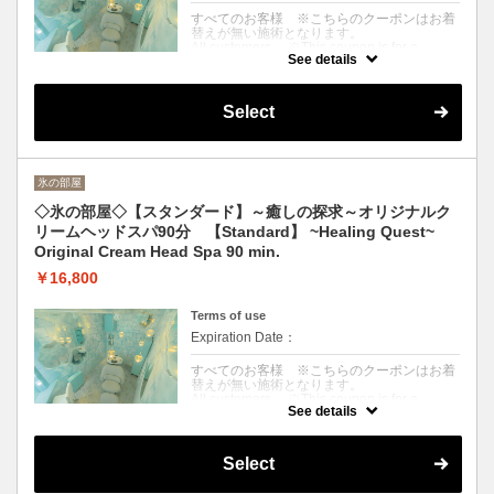
すべてのお客様 ※こちらのクーポンはお着
替えが無い施術となります。
All customers ※This coupon is for a
See details
treatment without a change of clothes.
クーポンについて
Select
〈短時間ですっきりしたい方〉アロマ香る温
かいクリームで頭皮をじっくり揉みほぐし、
首・肩・デコルテを指圧でしっかりマッサー
ジ。ドライ&ブローまでお仕上げ
※来店〜退店まで75分目安
氷の部屋
<For those who want to feel refreshed in a
short time> Aroma-scented warm cream is
◇氷の部屋◇【スタンダード】～癒しの探求～オリジナルク
used to slowly massage the scalp, followed
リームヘッドスパ90分 【Standard】 ~Healing Quest~
by a firm acupressure massage of the neck,
shoulders, and décolleté. Finish up with dry
Original Cream Head Spa 90 min.
and blow-dry
※ Approximate time from arrival to
￥16,800
departure: 75 min.
Terms of use
Expiration Date：
すべてのお客様 ※こちらのクーポンはお着
替えが無い施術となります。
All customers ※This coupon is for a
See details
treatment without a change of clothes.
クーポンについて
Select
〈じっくり癒されたい方〉アロマ香る温かい
クリームで頭皮を揉みほぐし、首・肩・デコ