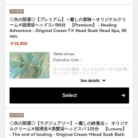
ルテを指圧でしっかりマッサージ。ドライ&
ブローまでお仕上げ
※来店〜退店まで90分目安
氷の部屋
〈For those who want to be healed slowly
and thoroughly〉 Warm aroma-scented
◇氷の部屋◇【プレミアム】～癒しの冒険～オリジナルクリ
cream is used to massage the scalp, and
ーム✕頭浸浴ヘッドスパ90分 【Premium】 - Healing
shiatsu is applied to the neck, shoulders, and
décolleté. Finish up with dry and blow-dry
Adventure - Original Cream T✕ Head Soak Head Spa, 90
※About 90 minutes from arrival to departure.
min.
￥18,800
Terms of use
Expiration Date：
すべてのお客様 ※こちらのクーポンはお着
替えが無い施術となります。
All customers ※This coupon is for a
See details
treatment without a change of clothes.
クーポンについて
Select
〈超絶リラックスしたい方〉温冷浴とアロマ
香るクリームで頭皮をじっくり揉みほぐし、
首・肩・デコルテを指圧でしっかりマッサー
ジ。ドライ&ブローまでお仕上げ付
※来店〜退店まで90分目安
氷の部屋
〈For those who want to relax to the max〉
Heat and cold bath and aroma-scented
◇氷の部屋◇【ラグジュアリー】～癒しの終着点～ オリジナ
cream are used to slowly massage the scalp,
ルクリーム✕頭浸浴✕美髪浴ヘッドスパ 120分 【Luxury】
and the neck, shoulders, and décolleté are
massaged firmly with shiatsu. Includes
- The end of healing - Original Cream ×Head Soak Bath
finishing touches such as drying and blow-