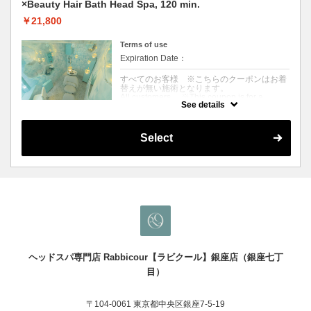
×Beauty Hair Bath Head Spa, 120 min.
drying.
※About 90 minutes from arrival to departure.
￥21,800
Terms of use
Expiration Date：
すべてのお客様 ※こちらのクーポンはお着
替えが無い施術となります。
All customers ※This coupon is for a
See details
treatment without a change of clothes.
クーポンについて
Select
〈全身リセットしたい方〉温冷浴とクリーム
での頭皮をじっくり揉みほぐし、首・肩・肩
甲骨・デコルテを指圧でマッサージ。目or耳
マッサージに加え、頭皮・髪の究極ケア。ド
ライ&ブローお仕上げ
※来店〜退店まで120分目安
〈For those who want to reset the whole
body〉This massage includes a warm/cold
bath, a slow scalp massage with cream, and
an acupressure massage of the neck,
shoulders, shoulder blades, and décolleté.
Ultimate care of scalp and hair in addition to
eye or ear massage. Dry & Blow Finish
ヘッドスパ専門店 Rabbicour【ラビクール】銀座店（銀座七丁
※Approx. 120 minutes from arrival to
departure.
目）
〒104-0061 東京都中央区銀座7-5-19