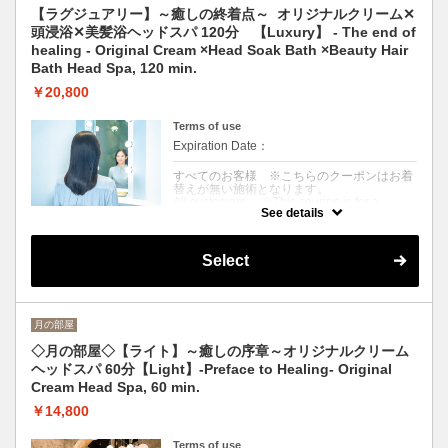
Heat and cold bath and aroma-scented
【ラグジュアリー】～癒しの終着点～ オリジナルクリーム✕
cream are used to slowly massage the scalp,
頭浸浴✕美髪浴ヘッドスパ 120分 【Luxury】 - The end of
and the neck, shoulders, and décolleté are
massaged firmly with shiatsu. Includes
healing - Original Cream ×Head Soak Bath ×Beauty Hair
finishing touches such as drying and blow-
Bath Head Spa, 120 min.
drying.
※About 90 minutes from arrival to departure.
￥20,800
Terms of use
Expiration Date：
すべてのお客様 ※こちらのクーポンはお着
替えが無い施術となります。
All customers ※This coupon is for a
See details
treatment without a change of clothes.
クーポンについて
Select
〈全身リセットしたい方〉温冷浴とクリーム
での頭皮をじっくり揉みほぐし、首・肩・肩
甲骨・デコルテを指圧でマッサージ。目or耳
マッサージに加え、頭皮・髪の究極ケア。ド
ライ&ブローお仕上げ
月の部屋
※来店〜退店まで120分目安
〈For those who want to reset the whole
◇月の部屋◇【ライト】～癒しの序章～オリジナルクリーム
body〉This massage includes a warm/cold
ヘッドスパ 60分【Light】-Preface to Healing- Original
bath, a slow scalp massage with cream, and
an acupressure massage of the neck,
Cream Head Spa, 60 min.
shoulders, shoulder blades, and décolleté.
Ultimate care of scalp and hair in addition to
￥14,800
eye or ear massage. Dry & Blow Finish
※Approx. 120 minutes from arrival to
Terms of use
departure.