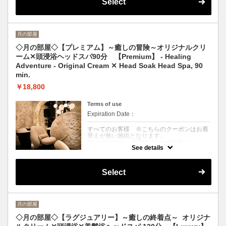
Select
〈じっくり癒されたい方〉アロマ香る温かい
クリームで頭皮を揉みほぐし、首・肩・デコ
ルテを指圧でしっかりマッサージ。ドライ&
ブローまでお仕上げ
※来店〜退店まで90分目安
月の部屋
〈For those who want to be healed slowly
and thoroughly〉Warm aroma-scented
◇月の部屋◇【プレミアム】～癒しの冒険～オリジナルクリ
cream is used to massage the scalp, and
ーム✕頭浸浴ヘッドスパ90分 【Premium】 - Healing
shiatsu is applied to the neck, shoulders, and
décolleté. Finish up with dry and blow-dry
Adventure - Original Cream ✕ Head Soak Head Spa, 90
※About 90 minutes from arrival to departure.
min.
￥18,800
Terms of use
Expiration Date：
すべてのお客様 ※こちらのクーポンはお着
替えが無い施術となります。
All customers ※This coupon is for a
See details
treatment without a change of clothes.
クーポンについて
Select
〈超絶リラックスしたい方〉温冷浴とアロマ
香るクリームで頭皮をじっくり揉みほぐし、
首・肩・デコルテを指圧でしっかりマッサー
ジ。ドライ&ブローまでお仕上げ付
※来店〜退店まで90分目安
月の部屋
〈For those who want to relax to the max〉
Heat and cold bath and aroma-scented
◇月の部屋◇【ラグジュアリー】～癒しの終着点～ オリジナ
cream are used to slowly massage the scalp,