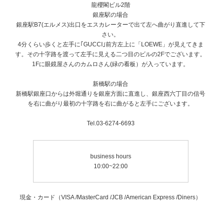
龍櫻閣ビル2階
銀座駅の場合
銀座駅B7(エルメス)出口をエスカレーターで出て左へ曲がり直進して下
さい。
4分くらい歩くと左手に｢GUCCI｣前方左上に「LOEWE」が見えてきま
す。その十字路を渡って左手に見える二つ目のビルの2Fでございます。
1Fに眼鏡屋さんのカムロさん(緑の看板）が入っています。
新橋駅の場合
新橋駅銀座口からは外堀通りを銀座方面に直進し、銀座西六丁目の信号
を右に曲がり最初の十字路を右に曲がると左手にございます。
Tel.03-6274-6693
business hours
10:00~22:00
現金・カード（VISA /MasterCard /JCB /American Express /Diners）