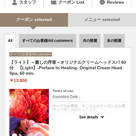
スタッフ
クーポン List
Reviews
クーポン selected
メニュー selected
すべてのお客様/All customers
月の部屋
氷の部屋
All
すべてのお客様/All customers
【ライト】～癒しの序章～オリジナルクリームヘッドスパ 60
分 【Light】-Preface to Healing- Original Cream Head
Spa, 60 min.
￥13,800
Terms of use
Expiration Date：
すべてのお客様 ※こちらのクーポンはお着
替えが無い施術となります。
All customers ※This coupon is for a
See details
treatment without a change of clothes.
クーポンについて
〈短時間ですっきりしたい方〉アロマ香る温