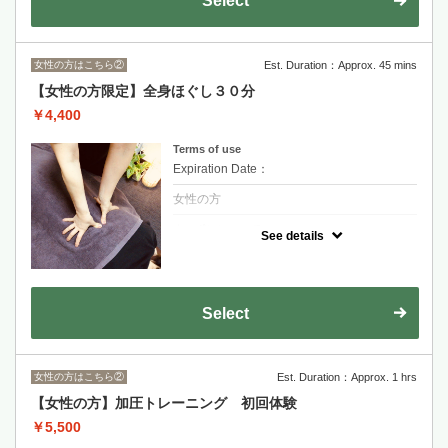
Select
女性の方はこちら②
Est. Duration：Approx. 45 mins
【女性の方限定】全身ほぐし３０分
￥4,400
Terms of use
Expiration Date：
女性の方
クーポンについて
See details
隙間時間に一休み。リラックスしたい方にお
勧めです。
お疲れの部分を集中的にほぐしていきます。
Select
女性の方はこちら②
Est. Duration：Approx. 1 hrs
【女性の方】加圧トレーニング 初回体験
￥5,500