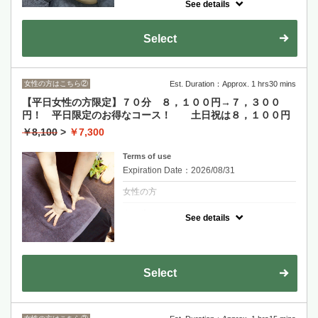
See details
クーポンについて
お身体が冷え切っている方！体質改善したい
Select
方！疲れに疲れて限界の方！60分じゃ物足り
ない方！
それぞれの場所にしっかり時間をかけてケア
していきます。
女性の方はこちら②
Est. Duration：Approx. 1 hrs30 mins
【平日女性の方限定】７０分 ８，１００円→７，３００
円！ 平日限定のお得なコース！ 土日祝は８，１００円
￥8,100
>
￥7,300
Terms of use
Expiration Date：2026/08/31
女性の方
クーポンについて
See details
首から足裏まで、全身をくまなくほぐしま
す。
特にご希望の箇所はしっかりと。
平日限定、お得にリフレッシュ♪
オプションのドライヘッドスパとの組み合わ
Select
せもオススメです。
土日祝は通常価格の8,100円となります。