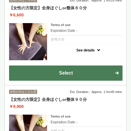
女性の方はこちら②
Est. Duration：Approx. 1 hrs15 mins
【女性の方限定】全身ほぐしor整体６０分
￥6,600
Terms of use
Expiration Date：
女性の方
クーポンについて
See details
首から足裏まで、全身ほぐしていきます。
オプションのドライヘッドスパとの組み合わ
せもオススメです。
Select
お疲れの方、リラックスしたい方にお勧めで
す。
女性の方はこちら②
Est. Duration：Approx. 1 hrs45 mins
【女性の方限定】全身ほぐしor整体９０分
￥9,900
Terms of use
Expiration Date：
女性の方