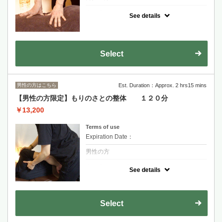
クーポンについて
See details
しっかり時間をかけて、首から足裏まで、全
身をくまなくほぐしていきます。
疲労が溜まりすぎて辛い方、リラックスした
い方にお勧めです。
Select
オプションのドライヘッドスパとの組み合わ
せもオススメです。
男性の方はこちら
Est. Duration：Approx. 2 hrs15 mins
【男性の方限定】もりのさとの整体 １２０分
￥13,200
Terms of use
Expiration Date：
男性の方
クーポンについて
See details
全身に疲労を感じている方、しっかり時間を
かけてケアをしたい方へ。
揉みほぐすだけでは無く、動きを取り戻し、
緊張を解く事で身体の機能を改善します。
Select
オプションのドライヘッドスパとの組み合わ
せもオススメです。