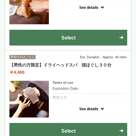
クーポンについて
See details
足の疲れや、むくみなど気になる方へ。
しっかりじっくりほぐすことで、足だけでな
く、内臓も活性化させていきます。
とにかく、足の疲労、だるさで辛いと感じて
いる方におすすめ！
Select
男性の方はこちら
Est. Duration：Approx. 45 mins
【男性の方限定】ドライヘッドスパ 頭ほぐし３０分
￥4,400
Terms of use
Expiration Date：
男性の方
クーポンについて
See details
頭から首、
深部の凝りまでしっかりとほぐします。
脳の老廃物を除去してスッキリしましょう♪
副交感神経を活性化。
極上のリラックスタイムを♪
Select