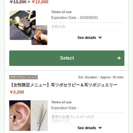
￥13,200
>
￥12,000
Terms of use
Expiration Date：2026/08/31
女性の方
クーポンについて
See details
足裏に始まり、お身体のほぐし、最後に頭。
末端をほぐすことで、全身の血行を良くして
いきます。
良いところを組み合わせた、お得なメニュー
です。
Select
女性の方はこちら①
Est. Duration：Approx. 30 mins
【女性限定メニュー】耳ツボセラピー＆耳ツボジュエリー
￥2,200
Terms of use
Expiration Date：
重度の金属アレルギーの方
妊娠中の方
シールでお肌がかぶれやすい方は
See details
施術をお控え頂いております。