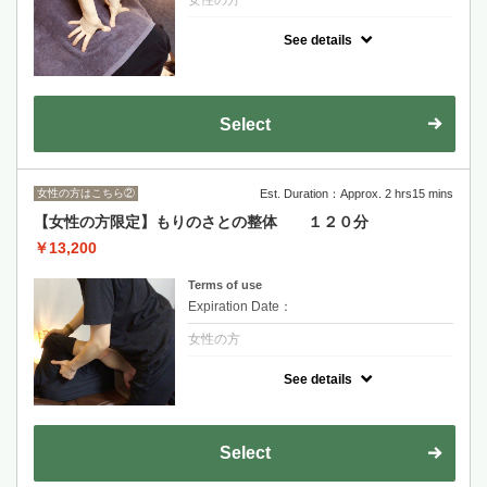
クーポンについて
See details
首から足裏まで、全身をくまなくほぐしてい
きます。
オプションのドライヘッドスパとの組み合わ
せもオススメです。
Select
お疲れの方、リラックスしたい方にお勧めで
す。
女性の方はこちら②
Est. Duration：Approx. 2 hrs15 mins
【女性の方限定】もりのさとの整体 １２０分
￥13,200
Terms of use
Expiration Date：
女性の方
クーポンについて
See details
全身に疲労を感じている方、時間をかけてし
っかりとお身体のケアをしたい方へ。
揉みほぐすだけでは無く、動きを取り戻し、
緊張を解く事で身体の機能を改善します。
Select
オプションのドライヘッドスパとの組み合わ
せもオススメです。