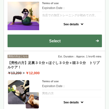
Terms of use
Expiration Date：
当店での加圧トレーニングが初めての方。
クーポンについて
See details
腕、足の付け根にベルトを巻いてトレーニン
グを行います。
動きやすい服装、お飲み物、タオルをお持ち
下さい。
(加圧トレーニングの説明+トレーニング約30
Select
分)
男性の方はこちら
Est. Duration：Approx. 1 hrs45 mins
【男性の方】足裏３０分＋ほぐし３０分＋頭３０分 トリプ
ルケア！
￥13,200
>
￥12,000
Terms of use
Expiration Date：
男性の方
クーポンについて
See details
足裏に始まり、お身体のほぐし、最後に頭。
末端をほぐすことで、全身の血行を良くして