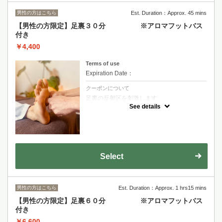
男性の方はこちら
Est. Duration：Approx. 45 mins
【男性の方限定】足裏３０分 ※アロマフットバス
付き
￥4,400
Terms of use
Expiration Date：
クーポンについて
足裏の反射区を刺激します。
ふくらはぎもじっくりほぐしてスッキリと。
See details
強さはご要望にお応えしますので、ご心配無
く。
この爽快感は癖になります。
Select
男性の方はこちら
Est. Duration：Approx. 1 hrs15 mins
【男性の方限定】足裏６０分 ※アロマフットバス
付き
￥6,600