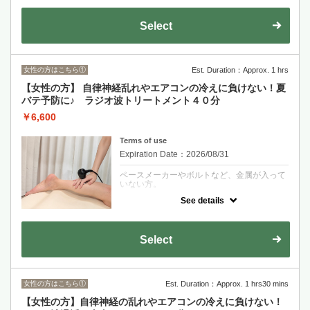
クーポンについて
耳をほぐして、お悩みに対応した耳ツボにシ
Select
ールを4箇所に貼っていきます。
ダイエットやリフトアップの美容系や
肩こり、腰痛などの緩和系等色々と対応出来
ます！
耳ツボジュエリーは天然石は1個150円、それ
女性の方はこちら①
Est. Duration：Approx. 1 hrs
以外は100円です。
【女性の方】 自律神経乱れやエアコンの冷えに負けない！夏
バテ予防に♪ ラジオ波トリートメント４０分
￥6,600
Terms of use
Expiration Date：2026/08/31
ペースメーカーやボルトなど、金属が入って
いない方。
See details
クーポンについて
ラジオ波の気持ち良さを体験して下さい！
温泉のように温まり、冷えやすい女性の身体
にオススメのメニュー♪
Select
慢性的な肩こりや腰痛も温まることで楽に。
そして内臓も温まり健康へ！！
背中から首肩 ／ 足 ／ お腹とデコルテ
や首、など
施術希望箇所を事前お知らせ下さい。
女性の方はこちら①
Est. Duration：Approx. 1 hrs30 mins
【女性の方】自律神経の乱れやエアコンの冷えに負けない！