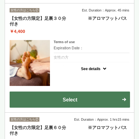
女性の方はこちら②
Est. Duration：Approx. 45 mins
【女性の方限定】足裏３０分 ※アロマフットバス
付き
￥4,400
Terms of use
Expiration Date：
女性の方
クーポンについて
See details
足裏の反射区を刺激します。
ふくらはぎもじっくりほぐしてスッキリと。
少し痛気持ち良いくらいの強さがおすすめ！
この爽快感は癖になります。
Select
女性の方はこちら②
Est. Duration：Approx. 1 hrs15 mins
【女性の方限定】足裏６０分 ※アロマフットバス
付き