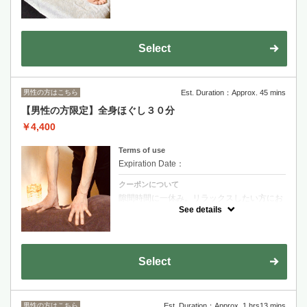
全身たっぷりと９０分時間ををかけて、あて
ていきます。
慢性的な肩こりや腰痛、冷えに悩んでいる方
にオススメ！
アスリートの方やスポーツをされている方の
メンテナンスにも最適です！
Select
男性の方はこちら
Est. Duration：Approx. 45 mins
【男性の方限定】全身ほぐし３０分
￥4,400
Terms of use
Expiration Date：
クーポンについて
隙間時間に一休み。リラックスしたい方にお
勧めです。
See details
オプションのドライヘッドスパとの組み合わ
せもオススメです。
Select
男性の方はこちら
Est. Duration：Approx. 1 hrs13 mins