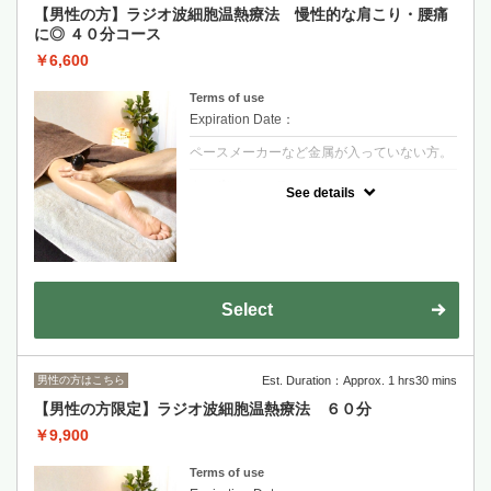
【男性の方】ラジオ波細胞温熱療法 慢性的な肩こり・腰痛
に◎ ４０分コース
￥6,600
Terms of use
Expiration Date：
ペースメーカーなど金属が入っていない方。
クーポンについて
See details
機械を使って身体の深部から温めます。筋肉
は驚くほどほぐれ柔らかくなります。
慢性的な肩こりや腰痛、冷えに悩んでいる方
にオススメ！
アスリートの方やスポーツをされている方の
メンテナンスにも最適です！
Select
男性の方はこちら
Est. Duration：Approx. 1 hrs30 mins
【男性の方限定】ラジオ波細胞温熱療法 ６０分
￥9,900
Terms of use