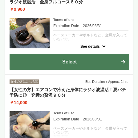
ラジオ波温活 全身フルコース６０分
￥9,900
Terms of use
Expiration Date：2026/08/31
ペースメーカーやボルトなど、金属が入って
いない方。
See details
施術箇所に専用クリームを塗布して行ってい
きます。
クーポンについて
Select
ラジオ波で深部から温めます。筋肉は驚くほ
どほぐれ柔らかくなります。
慢性的な肩こりや腰痛、冷え、代謝の低下に
悩んでいる方にオススメ。
女性の方はこちら①
Est. Duration：Approx. 2 hrs
足、臀部、腰、背中、肩、お腹、デコルテと
全身フルコース行っていきます。
【女性の方】エアコンで冷えた身体にラジオ波温活！夏バテ
また、温まることで自律神経も整い心身とも
にリラックス出来るコースとなっておりま
予防に◎ 究極の贅沢９０分
す。
￥14,000
※女性スタッフによる施術になります。
Terms of use
Expiration Date：2026/08/31
ペースメーカーやボルトなど、金属が入って
いない方。
女性の方。