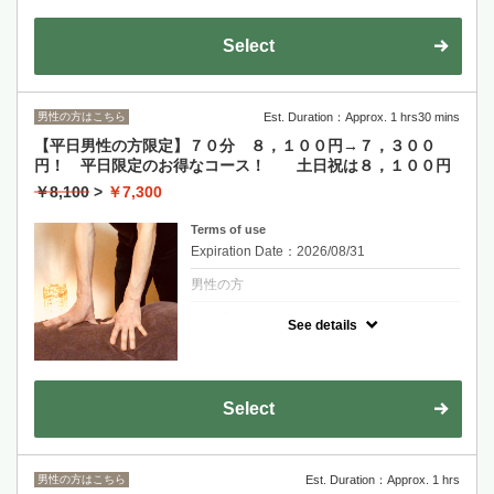
いきます。
良いところを組み合わせた、お得なメニュー
です。
Select
男性の方はこちら
Est. Duration：Approx. 1 hrs30 mins
【平日男性の方限定】７０分 ８，１００円→７，３００
円！ 平日限定のお得なコース！ 土日祝は８，１００円
￥8,100
>
￥7,300
Terms of use
Expiration Date：2026/08/31
男性の方
クーポンについて
See details
首から足裏まで、全身をくまなくほぐしま
す。
特にご希望の箇所はしっかりと。
平日限定、お得にリフレッシュ♪
Select
オプションのドライヘッドスパとの組み合わ
せもオススメです。
土日祝は通常価格の8100円となります。
男性の方はこちら
Est. Duration：Approx. 1 hrs