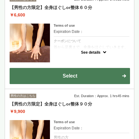
【男性の方限定】全身ほぐしor整体６０分
￥6,600
Terms of use
Expiration Date：
クーポンについて
首から足裏まで、全身をほぐしていきます。
お疲れの方、リラックスしたい方にお勧めで
See details
す。
オプションのドライヘッドスパとの組み合わ
せもオススメです。
Select
男性の方はこちら
Est. Duration：Approx. 1 hrs45 mins
【男性の方限定】全身ほぐしor整体９０分
￥9,900
Terms of use
Expiration Date：
男性の方