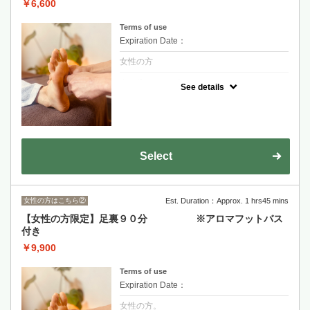
￥6,600
Terms of use
Expiration Date：
女性の方
クーポンについて
See details
特に足の冷えや、むくみの気になる方へ。
60分コースでは膝からふくらはぎ、足裏へ
と。
しっかりとほぐすことで、足全体の血流も改
善させていきます。
夏場でも足先が冷えてしまう方へお勧めで
す。
Select
女性の方はこちら②
Est. Duration：Approx. 1 hrs45 mins
【女性の方限定】足裏９０分 ※アロマフットバス
付き
￥9,900
Terms of use
Expiration Date：
女性の方。