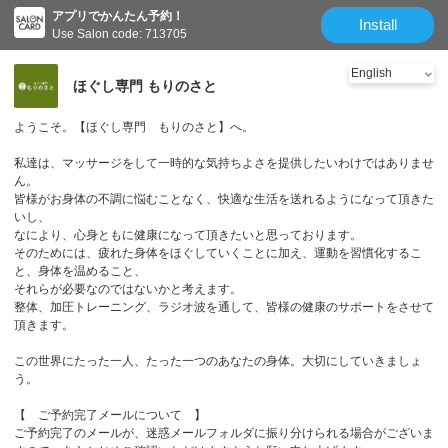
アプリでかんたん予約！
Install
Use Salon code: 713705
ほぐし専門 もりのさと
ようこそ。【ほぐし専門 もりのさと】へ。
私達は、マッサージをして一時的な気持ちよさを提供したいわけではありませ
ん。
皆様がお身体の不調に悩むことなく、快適な生活を送れるようになって頂きた
いし、
なにより、心身ともに健康になって頂きたいと思っております。
そのためには、疲れた身体をほぐしていくことに加え、運動を習慣化するこ
と、身体を温めること、
それらが必要なのではないかと考えます。
整体、加圧トレーニング、ラジオ波を通して、皆様の健康のサポートをさせて
頂きます。
この世界にたった一人、たった一つのあなたの身体。大切にしていきましょ
う。
【 ご予約完了メールについて 】
ご予約完了のメールが、迷惑メールフォルダに振り分けられる場合がございま