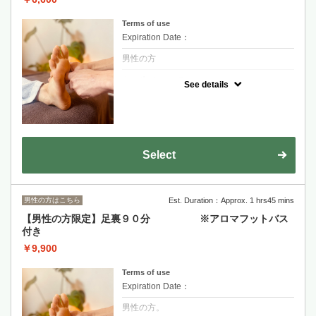
Terms of use
Expiration Date：
男性の方
クーポンについて
See details
特に足の冷えや、むくみの気になる方へ。
60分コースでは膝からふくらはぎ、足裏へ
と。
しっかりとほぐすことで、足全体の血流も改
善させていきます。
Select
男性の方はこちら
Est. Duration：Approx. 1 hrs45 mins
【男性の方限定】足裏９０分 ※アロマフットバス
付き
￥9,900
Terms of use
Expiration Date：
男性の方。