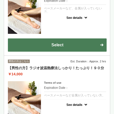
Expiration Date：
ペースメーカーなど、金属が入っていない
方。
See details
クーポンについて
機械を使って身体の深部から温めます。筋肉
は驚くほどほぐれ柔らかくなります。
慢性的な肩こりや腰痛、冷えに悩んでいる方
にオススメ！
アスリートの方やスポーツをされている方の
メンテナンスにも最適です！
Select
男性の方はこちら
Est. Duration：Approx. 2 hrs
【男性の方】ラジオ波温熱療法しっかり！たっぷり！９０分
￥14,000
Terms of use
Expiration Date：
ペースメーカーなど金属が入っていない方。
クーポンについて
See details
機械を使って身体の深部から温めます。筋肉
は驚くほどほぐれ柔らかくなります。