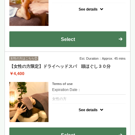
クーポンについて
See details
足の疲れや、冷え、むくみなど気になる方
へ。
しっかりじっくりほぐすことで、疲労物質
や、老廃物を流していきます。
足だけでなく、内臓も活性化され全身スッキ
リ！
とにかく、足の疲労、だるくて辛いと感じて
Select
いる方におすすめ！
女性の方はこちら②
Est. Duration：Approx. 45 mins
【女性の方限定】ドライヘッドスパ 頭ほぐし３０分
￥4,400
Terms of use
Expiration Date：
女性の方
クーポンについて
See details
頭、首、デコルテをほぐしていきます。
頭をほぐすことで視界がクリアになり、頭の
中までスッキリ！
また、お顔のリフトアップも期待できます。
極上のリラックスタイムを♪