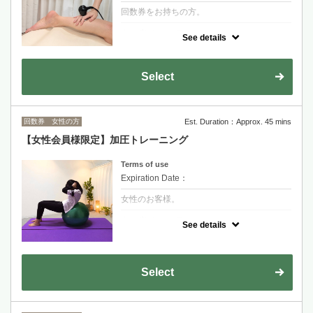
回数券をお持ちの方。
クーポンについて
See details
ラジオ波トリートメント４０分回数券をお持
ちのお客様専用メニュー。
施術希望箇所を事前にお知らせください。
例）上半身／下半身 など。
Select
回数券 女性の方
Est. Duration：Approx. 45 mins
【女性会員様限定】加圧トレーニング
Terms of use
Expiration Date：
女性のお客様。
クーポンについて
See details
会員様限定メニューです。
Select