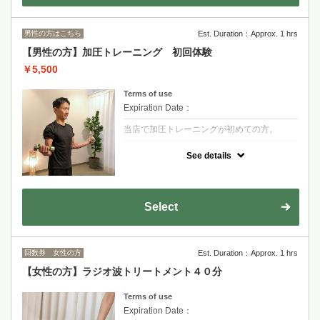
男性の方はこちら
Est. Duration：Approx. 1 hrs
【男性の方】加圧トレーニング 初回体験
￥5,500
Terms of use
Expiration Date：
当店で加圧トレーニングが初めての方。
クーポンについて
See details
腕、足の付け根にベルトを巻いてトレーニン
グを行います。
動きやすい服装、お飲み物、タオルをお持ち
下さい。
(加圧トレーニングの説明+トレーニング約30
Select
分)
回数券 女性の方
Est. Duration：Approx. 1 hrs
【女性の方】ラジオ波トリートメント４０分
Terms of use
Expiration Date：