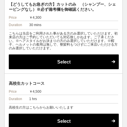
【どうしてもお急ぎの方】カットのみ （シャンプー、シェ
ービングなし）※必ず備考欄を御確認ください。
Price
￥4,300
Duration
30 mins
こちらは当店をご利用された事がある方のみ選択していただけます。初
来店の方はご予約していただいても対応致しかねます。ご了承くださ
い。※ヘアスタイルがお決まりの方のみ選択していただけます。※帽
子、ヘルメットの着用は無しで、整髪料もつけずにご来店いただける方
のみ選択していただけます。
Select
高校生カットコース
Price
￥4,500
Duration
1 hrs
高校生の方はこちらからお願いいたします
Select