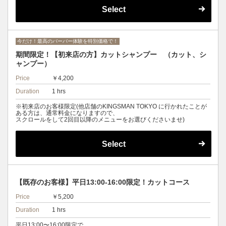
Select
今だけ！最高のバーバー体験を特別価格で！
期間限定！【初来店の方】カットシャンプー （カット、シ
ャンプー）
Price
￥4,200
Duration
1 hrs
※初来店のお客様限定(他店舗のKINGSMAN TOKYO に行かれたことが
ある方は、通常料金になりますので、
スクロールをして2回目以降のメニューをお選びくださいませ)
Select
【既存のお客様】平日13:00-16:00限定！カットコース
Price
￥5,200
Duration
1 hrs
平日13:00〜16:00限定で、