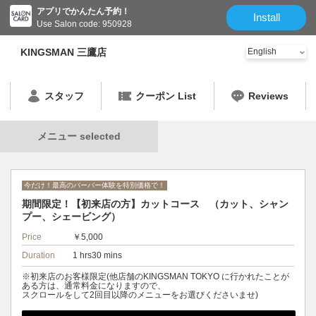
アプリでかんたん予約！
Install
Use Salon code: 950928
KINGSMAN 三鷹店
スタッフ
クーポン List
Reviews
メニュー selected
今だけ！最高のバーバー体験を特別価格で！
期間限定！【初来店の方】カットコース （カット、シャン
プー、シェービング）
Price
￥5,000
Duration
1 hrs30 mins
※初来店のお客様限定(他店舗のKINGSMAN TOKYO に行かれたことが
ある方は、通常料金になりますので、
スクロールをして2回目以降のメニューをお選びくださいませ)