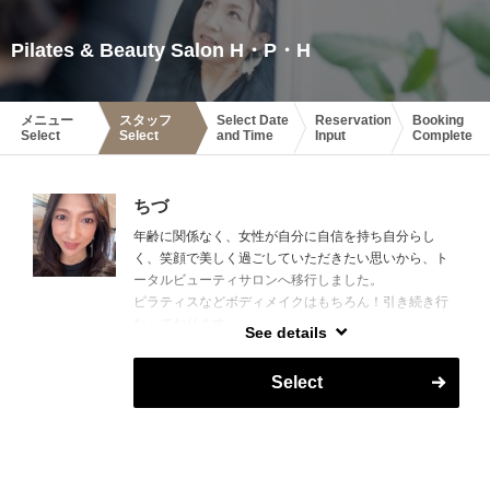
Pilates & Beauty Salon H・P・H
メニュー
スタッフ
Select Date
Reservation
Booking
Select
Select
and Time
Input
Complete
ちづ
年齢に関係なく、女性が自分に自信を持ち自分らし
く、笑顔で美しく過ごしていただきたい思いから、ト
ータルビューティサロンへ移行しました。
ピラティスなどボディメイクはもちろん！引き続き行
なっております。
See details
女性のなりたい！が全て叶う場所でありたいと思って
います。
Select
お会いできるのを楽しみにしております。