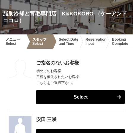
脂肪冷却と育毛専門店 K&KOKORO （ケーアンド
ココロ）
メニュー
スタッフ
Select Date
Reservation
Booking
Select
Select
and Time
Input
Complete
ご指名のないお客様
初めてのお客様
日程を優先されたいお客様
こちらをご選択下さい。
Select
安田 三咲