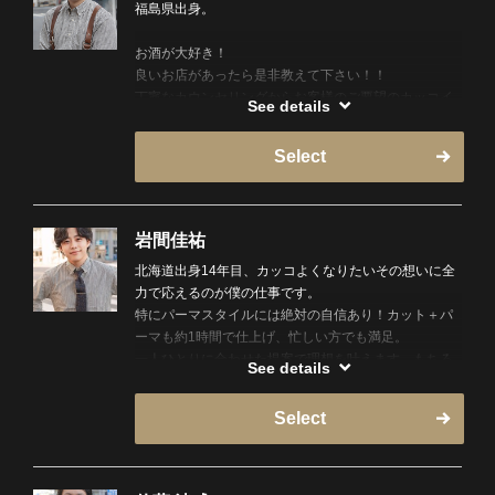
福島県出身。
お酒が大好き！
良いお店があったら是非教えて下さい！！
丁寧なカウンセリングからお客様のご要望のカッコイ
See details
イを必ずご提供いたします！！
お客様一人一人骨格、髪質、髪色が違います！似合う
Select
再現性の高いスタイル作ります！
カッコイイビジネススタイル、ショートスタイルお任
せ下さい！！
岩間佳祐
北海道出身14年目、カッコよくなりたいその想いに全
力で応えるのが僕の仕事です。
特にパーマスタイルには絶対の自信あり！カット＋パ
ーマも約1時間で仕上げ、忙しい方でも満足。
一人ひとりに合わせた提案で理想を叶えます。もちろ
See details
んビジネススタイルや今時のスタイルも支持されてい
ます！
Select
是非新橋でお待ちしています。