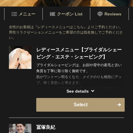
メニュー
クーポン List
Reviews
女性のお客様は『レディースメニューはこちら』よりご予約ください。
男性リラクゼーションメニューをご希望の方は指名無しでご予約くださ
い。
レディースメニュー【ブライダルシェー
ビング・エステ・シェービング】
ブライダルシェービングは、お顔や背中の産毛と古い
角質を丁寧に取り除く施術です。
肌がワントーン明るくなり、メイクのりも格段にアッ
プ。輝く美肌へと導きます。
コースによって施術箇所が違いますので、衣装に合わ
See details
せたコースを選択してください。
Select
※女性スタッフの指名は出来ません。当日、即時予約
の場合ネットが×でもお電話でご案内できる可能性がご
ざいますので直接お電話下さい！
冨塚良紀