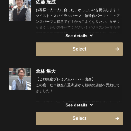
佐藤 洸成
お客様一人一人に合った、かっこいいを提供します！
ツイスト・スパイラルパーマ・無造作パーマ・ニュア
ンスパーマ大得意です！かっこよくなりたい、女子ウ
ケ良くしたい方任せてください！ビジネスパーマも得
意ですのでご年齢幅広くお待ちしてます！精一杯やら
See details
せていただきます！是非ご新規様の方指名お待ちして
おります！
Select
ツーブロやマッシュスタイルのストリート系ツイスト
スパイラルパーマも大得意です！センターパートのニ
ュアンスパーマもお任せください！流行りのフェード
倉林 隼大
も得意です!月一回の社内学年競技会パーマ競技１位連
【ヒロ銀座プレミアムバーバー出身】
覇！
この度、ヒロ銀座八重洲店から新橋の店舗へ異動して
きました！
趣味は映画鑑賞です！アメコミ映画は結構見ます！
MARVELが大好きです！アニメも漫画も見ます！好き
プレミアムバーバーで培った技術と接客を活かし、ビ
なMARVELヒーローはスパイダーマンです！
See details
ジネスマンを中心に、一人一人のライフスタイルに合
わせたスタイルをご提案いたします。
Select
清潔感のあるビジネススタイル、フェード、扱いやす