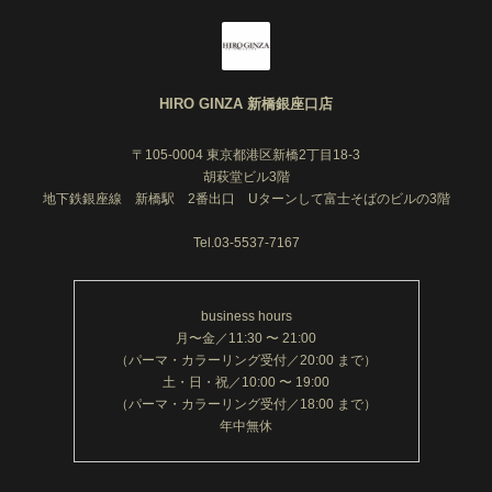
でも何故、美容師ではなく理容師なのか。
皆さんは知っていますか？日本の取得できる免許で人
肌に刃物を当てるのを許されているのは外科医(医者)さ
HIRO GINZA 新橋銀座口店
んか、理容師さんだけなんです！！！
こんな特別な資格を持ち、お客様をかっこよく仕上げ
満足して頂けたらさぞ幸せだろうな、それが理容師を
〒105-0004 東京都港区新橋2丁目18-3
選んだきっかけです！
胡萩堂ビル3階
地下鉄銀座線 新橋駅 2番出口 Uターンして富士そばのビルの3階
趣味にも書いてますがディズニーが大好きでディズニ
ーみたいにその空間にいるだけで楽しくてみんなを笑
Tel.03-5537-7167
顔にして、帰るのが寂しくてまたすぐ行きたくなるし
何回行っても飽きないそんな風に思われる人間になり
たいと思っています！
business hours
月1回の床屋さんに行くのが楽しみになるようなそんな
月〜金／11:30 〜 21:00
空間作りを心がけています！
（パーマ・カラーリング受付／20:00 まで）
自分へのご褒美や、日々の疲れを癒すお手伝いさせて
土・日・祝／10:00 〜 19:00
いただきます！！
（パーマ・カラーリング受付／18:00 まで）
年中無休
【取得資格・実績】
色彩能力検定・・・お肌の色やパーソナルカラーでお
客様に合わせたカラーリングを提案致します！！