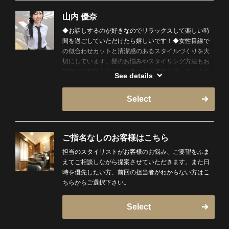
く再現性の高いカットが得意です。
「セットを楽にしたい」「印象を良くしたい」「似合
山内 優奈
う髪型が分からない」そんな方もぜひお任せくださ
◆お話しするのが好きなのでリラックスして楽しい時
い！
間を過ごしていただけたら嬉しいです！◆女性目線で
の似合わせカットと清潔感のあるスタイルづくりを大
丁寧なカウンセリングと、リラックスできる空間づく
切にしています。髪のお悩みやスタイリング方法もお
りを大切にしています。
気軽にご相談ください！◆エステ資格も持っているの
プレミアムバーバーで培ったワンランク上の技術を、
See details
でツボに効くマッサージも得意です！
新橋でもぜひ体感してください！
Select
初めての方も大歓迎です！
皆様のご来店、ご指名を心よりお待ちしております！
ご指名なしのお客様はこちら
【理容師への憧れときっかけ】
担当のスタイリストがお客様のお悩み、ご要望をふま
小学生から高校球児までずっと野球一筋で生きてきた
えてご相談しながら提案させていただきます。また日
学生時代、坊主が当たり前だった反動から引退後ヘア
時を優先したい方、前回の担当者がわからない方はこ
スタイリングに興味を持ち始めたのがきっかけでし
ちらからご選択下さい。
た。床屋に行くのが楽しみで大好きだった僕はそんな
床屋さんに憧れを持っていたことをその時思い出しま
した。
Select
こんなにも目の前で相手の喜んでる姿が見れる職業は
素敵だと思い床屋さんになりたいと思いました！