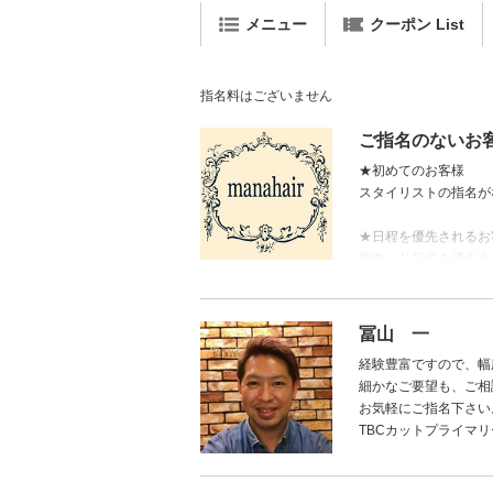
メニュー
クーポン List
指名料はございません
ご指名のないお
★初めてのお客様
スタイリストの指名が
★日程を優先されるお
指名より日程を優先さ
当店では、お客様の髪
担当不在の際でも変わ
冨山 一
経験豊富ですので、幅
細かなご要望も、ご相
お気軽にご指名下さい
TBCカットプライマ