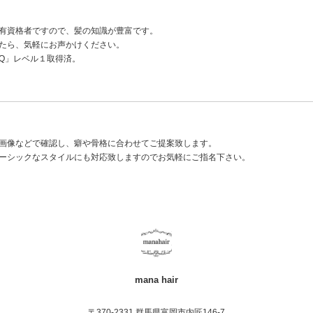
有資格者ですので、髪の知識が豊富です。
たら、気軽にお声かけください。
IQ」レベル１取得済。
画像などで確認し、癖や骨格に合わせてご提案致します。
ーシックなスタイルにも対応致しますのでお気軽にご指名下さい。
mana hair
〒370-2331 群馬県富岡市内匠146-7