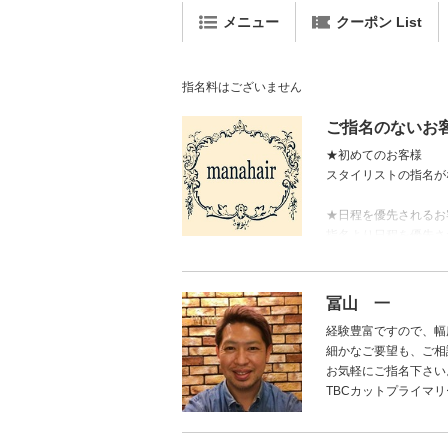
メニュー
クーポン List
指名料はございません
ご指名のないお
★初めてのお客様
スタイリストの指名が
★日程を優先されるお
指名より日程を優先さ
当店では、お客様の髪
担当不在の際でも変わ
冨山 一
経験豊富ですので、幅
細かなご要望も、ご相
お気軽にご指名下さい
TBCカットプライマ