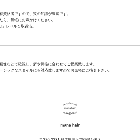
有資格者ですので、髪の知識が豊富です。
たら、気軽にお声かけください。
IQ」レベル１取得済。
画像などで確認し、癖や骨格に合わせてご提案致します。
ーシックなスタイルにも対応致しますのでお気軽にご指名下さい。
mana hair
〒370-2331 群馬県富岡市内匠146-7