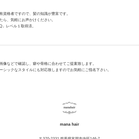
有資格者ですので、髪の知識が豊富です。
たら、気軽にお声かけください。
IQ」レベル１取得済。
画像などで確認し、癖や骨格に合わせてご提案致します。
ーシックなスタイルにも対応致しますのでお気軽にご指名下さい。
mana hair
〒370-2331 群馬県富岡市内匠146-7