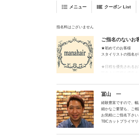
メニュー
クーポン List
指名料はございません
ご指名のないお
★初めてのお客様
スタイリストの指名が
★日程を優先されるお
指名より日程を優先さ
当店では、お客様の髪
担当不在の際でも変わ
冨山 一
経験豊富ですので、幅
細かなご要望も、ご相
お気軽にご指名下さい
TBCカットプライマ