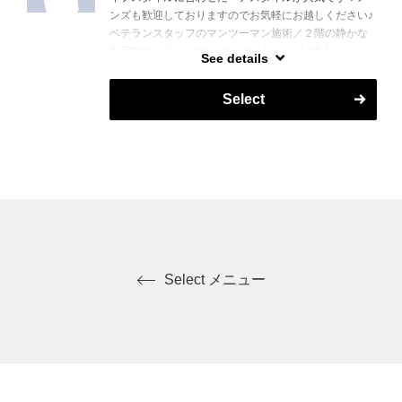
ンズも歓迎しておりますのでお気軽にお越しください♪
ベテランスタッフのマンツーマン施術／２階の静かな
お店プライベート/マンツーマン/ショート/大人ショー
See details
ト/ヘアメイク/メンズ大歓迎/経堂/豪徳寺/千歳船橋
Select
Select メニュー