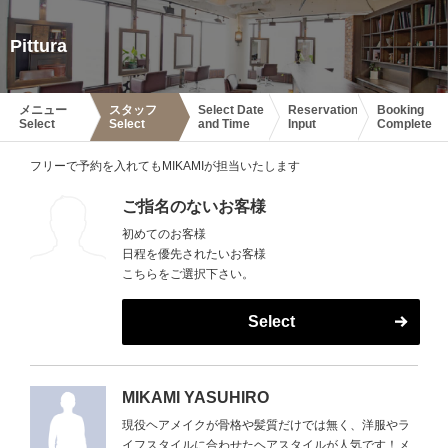
Pittura
メニュー
スタッフ
Select Date
Reservation
Booking
Select
Select
and Time
Input
Complete
フリーで予約を入れてもMIKAMIが担当いたします
ご指名のないお客様
初めてのお客様
日程を優先されたいお客様
こちらをご選択下さい。
Select
MIKAMI YASUHIRO
現役ヘアメイクが骨格や髪質だけでは無く、洋服やラ
イフスタイルに合わせたヘアスタイルが人気です！メ