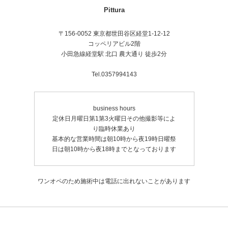
Pittura
〒156-0052 東京都世田谷区経堂1-12-12
コッペリアビル2階
小田急線経堂駅 北口 農大通り 徒歩2分
Tel.0357994143
business hours
定休日月曜日第1第3火曜日その他撮影等によ
り臨時休業あり
基本的な営業時間は朝10時から夜19時日曜祭
日は朝10時から夜18時までとなっております
ワンオペのため施術中は電話に出れないことがあります