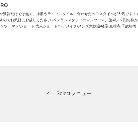
IRO
や髪質だけでは無く、洋服やライフスタイルに合わせたヘアスタイルが人気です！
すのでお気軽にお越しください♪ベテランスタッフのマンツーマン施術／２階の静か
ンツーマン/ショート/大人ショート/ヘアメイク/メンズ大歓迎/経堂/豪徳寺/千歳船橋
Select メニュー