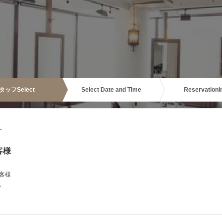
タッフ
Select
Select Date and Time
Reservation
I
す
客様
客様
。