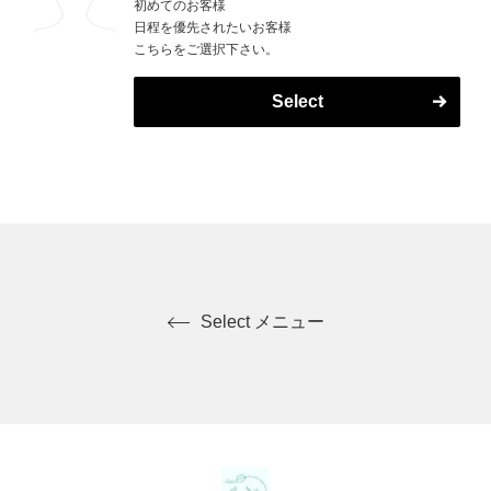
初めてのお客様
方、お子様も一緒に来られるお店をお探しの方、
日程を優先されたいお客様
体メンテナンスの時間を大切にしたい方、などな
こちらをご選択下さい。
ど・・・
お会いできるのを楽しみにしております。
Select
Select メニュー