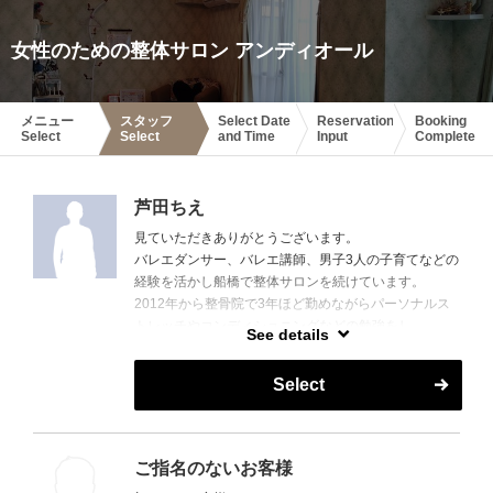
女性のための整体サロン アンディオール
メニュー
スタッフ
Select Date
Reservation
Booking
Select
Select
and Time
Input
Complete
芦田ちえ
見ていただきありがとうございます。
バレエダンサー、バレエ講師、男子3人の子育てなどの
経験を活かし船橋で整体サロンを続けています。
2012年から整骨院で3年ほど勤めながらパーソナルス
トレッチやコンディショニングなどの勉強をし、
See details
産後整体を主にした女性のための整体サロン アンディ
オールがオープン、店長として勤務。
Select
その後独立店舗になり現在に至ります。
美と健康はつながっている、という思いを常に持ち、
「船橋に元気できれいな女性を増やす！」つもりで
日々過ごしています。
ご指名のないお客様
からだやこころの状態をバランス良くして過ごしたい