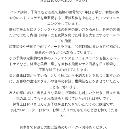
営業は10:00〜18:00（不定休）
バレエ講師、子育てなどを経て船橋の整骨院で3年ほど学び、女性の体
や心のストレスケアを重要視する、産後整体を中心としたコンディショ
ニングをしています。
解剖学を土台にクラシックバレエの身体の使い方を応用し、身体の外側
だけではなく内側（内蔵）にも意識を向けた呼吸を大切にするオールハ
ンドの施術。
産前産後や子育て中のマイナートラブル、40代以降に多い女性特有のお
悩みの不調などにも対応しています。
ケガ予防や定期的な身体のメンテナンスとフェイスラインも整えるヘッ
ドケアなど、健康と美容、癒しを兼ねる施術やケア商品を日々模索し、
丁寧な対応を心がけております。
美と健康は繋がっている、という観点から不調のもとを見つけ出すため
に、お客様の生活スタイルや食事のお話、世間話などをさせていただく
こともございます。
友人の家に遊びに来るような気持ちで気軽にお越しいただき、日々の元
気の源にしてもらえれる場所と感じていただければ幸いです。
保育士はおりませんがお子様を連れてきていただくのは歓迎です。
おむつやミルク、おやつ、お気に入りのおもちゃなどはお持ちくださ
い。
お車までお越しの際は近隣のリパークへお停めください。