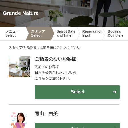
Grande Nature
メニュー
スタッフ
Select Date
Reservation
Booking
Select
Select
and Time
Input
Complete
スタッフ指名の場合は備考欄にご記入ください
ご指名のないお客様
初めてのお客様
日程を優先されたいお客様
こちらをご選択下さい。
Select
青山 由美