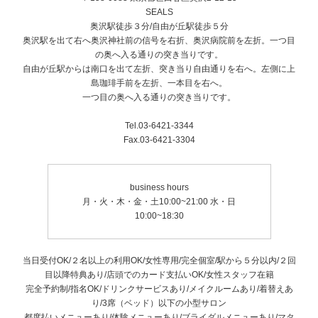
SEALS
奥沢駅徒歩３分/自由が丘駅徒歩５分
奥沢駅を出て右へ奥沢神社前の信号を右折、奥沢病院前を左折。一つ目
の奥へ入る通りの突き当りです。
自由が丘駅からは南口を出て左折、突き当り自由通りを右へ。左側に上
島珈琲手前を左折、一本目を右へ。
一つ目の奥へ入る通りの突き当りです。
Tel.03-6421-3344
Fax.03-6421-3304
business hours
月・火・木・金・土10:00~21:00 水・日
10:00~18:30
当日受付OK/２名以上の利用OK/女性専用/完全個室/駅から５分以内/２回
目以降特典あり/店頭でのカード支払いOK/女性スタッフ在籍
完全予約制/指名OK/ドリンクサービスあり/メイクルームあり/着替えあ
り/3席（ベッド）以下の小型サロン
都度払いメニューあり/体験メニューあり/ブライダルメニューあり/マタ