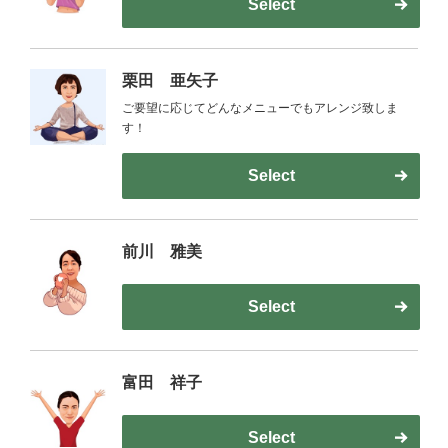
Select
栗田 亜矢子
ご要望に応じてどんなメニューでもアレンジ致しま
す！
Select
前川 雅美
Select
富田 祥子
Select