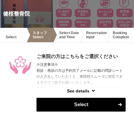
健桜整骨院
スタッフ
Select Date
Reservation
Booking
Select
Select
and Time
Input
Complete
ご来院の方はこちらをご選択ください
※注意事項※
初診・再診の方は予約完了メールに記載の問診シート
の入力をしていただくと、来院時スムーズに対応でき
ますのでご協力お願いいたします。
駐車場がございますが、わからない場合は必ずご確認
See details
をお願いいたします。
今までに警察からの注意があったことがありますが、
Select
当院では責任を負いかねます。
健康保険が使えるかわからない方は当日ご相談くださ
い。