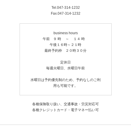
Tel.047-314-1232
Fax.047-314-1232
business hours
午前 ９ 時 ～ １４ 時
午後１６時～２１時
最終予約枠 ２０時３０分
定休日
毎週火曜日、水曜日午前
水曜日は予約優先制のため、予約なしのご利
用も可能です。
各種保険取り扱い、交通事故・労災対応可
各種クレジットカード・電子マネー払い可