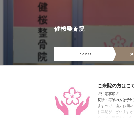
健桜整骨院
Select
ス
ご来院の方はこ
※注意事項※
初診・再診の方は予約
ますのでご協力お願い
駐車場がございますが
今までに警察からの注
健康保険が使えるかわ