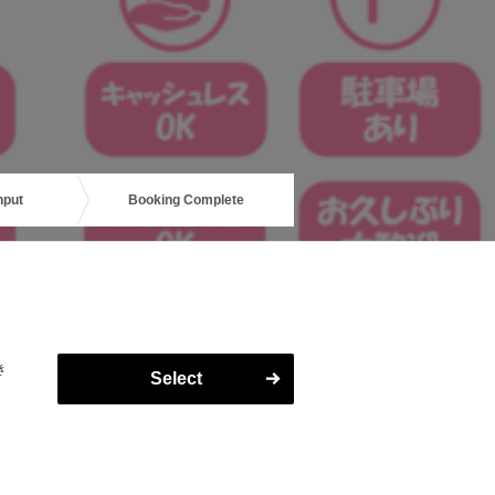
nput
Booking Complete
き
Select